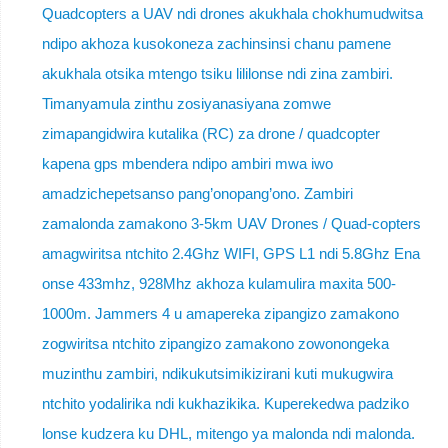
Quadcopters a UAV ndi drones akukhala chokhumudwitsa
ndipo akhoza kusokoneza zachinsinsi chanu pamene
akukhala otsika mtengo tsiku lililonse ndi zina zambiri.
Timanyamula zinthu zosiyanasiyana zomwe
zimapangidwira kutalika (RC) za drone / quadcopter
kapena gps mbendera ndipo ambiri mwa iwo
amadzichepetsanso pang’onopang’ono. Zambiri
zamalonda zamakono 3-5km UAV Drones / Quad-copters
amagwiritsa ntchito 2.4Ghz WIFI, GPS L1 ndi 5.8Ghz Ena
onse 433mhz, 928Mhz akhoza kulamulira maxita 500-
1000m. Jammers 4 u amapereka zipangizo zamakono
zogwiritsa ntchito zipangizo zamakono zowonongeka
muzinthu zambiri, ndikukutsimikizirani kuti mukugwira
ntchito yodalirika ndi kukhazikika. Kuperekedwa padziko
lonse kudzera ku DHL, mitengo ya malonda ndi malonda.