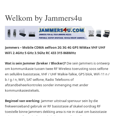
Welkom by Jammers4u
Jammers – Mobile CDMA selfoon 2G 3G 4G GPS WiMax VHF UHF
WiFi 2.4GHz 5 GHz 3.5Ghz RC 433 315 868MHz
Wat is sein Jammer (breker / Blocker)?
Die sein Jammers is ontwerp
om kommunikasie tussen twee RF Wireless toerusting soos selfone
en sellulêre basisstasie, VHF / UHF Walkie-Talkie, GPS blok, WiFi 11 n /
b / g / n, WiFi, SAT selfone, Radio Telefoons of
afstandbeheerkontroles sonder inmenging met ander
kommunikasiestelsels.
Beginsel van werking:
Jammer uitstraal spervuur sein by die
frekwensieband gebruik vir RF basisstasie af skakel oordrag RF
toestelle binne Jammers dekking area is nie in staat om basisstasie