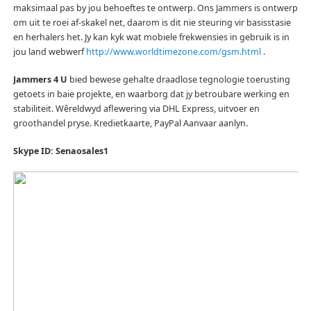
maksimaal pas by jou behoeftes te ontwerp.
Ons Jammers is ontwerp
om uit te roei af-skakel net, daarom is dit nie steuring vir basisstasie
en herhalers het.
Jy kan kyk wat mobiele frekwensies in gebruik is in
jou land webwerf
http://www.worldtimezone.com/gsm.html
.
Jammers 4 U
bied bewese gehalte draadlose tegnologie toerusting
getoets in baie projekte, en waarborg dat jy betroubare werking en
stabiliteit.
Wêreldwyd aflewering via DHL Express, uitvoer en
groothandel pryse.
Kredietkaarte, PayPal Aanvaar aanlyn.
Skype ID: Senaosales1