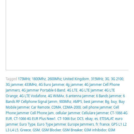
Tagged
173MHz
,
1800Mhz
,
2600Mhz; United Kingdom
,
315MHz
,
3G
,
3G 2100
,
3G jammer
,
433MHz
,
4G Euro Jammer
,
4g jammer
,
4G Jammer Cell Phone
Jammers
,
4G Jammer Portable 6 Band
,
4G LTE
,
4G LTE Jammer
,
4G LTE
Orange
,
4G LTE Vodafone
,
4G WiMAx
,
6 antenna jammer
,
6 Bands Jammer
,
6
Bands RF Cellphone Signal Jamm
,
900Mhz
,
AMPS
,
best jammer
,
Bg
,
buy
,
Buy
Mobile Jammer
,
Car Remote
,
CDMA
,
CDMA-2000
,
cell phone jammer
,
Cell
Phone Jammer Cell Phone Jam
,
cellular Jammer
,
Cellulare Jammer
,
CT-1066 4G
EUR
,
CT-1066 4G EUR Plus New1
,
CT-1066 Eur
,
DCS
,
ebay
,
es
,
ETISALAT
,
euro
jammer
,
Euro Type
,
Euro Type Jammer
,
Europe Jammers
,
fr
,
france
,
GPS L1 L2
L3 L4 L5
,
Greece
,
GSM
,
GSM Blocker
,
GSM Breaker
,
GSM inhibidor
,
GSM