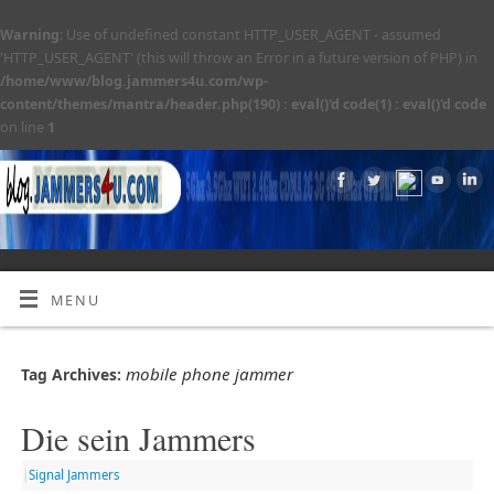
Warning
: Use of undefined constant HTTP_USER_AGENT - assumed
'HTTP_USER_AGENT' (this will throw an Error in a future version of PHP) in
/home/www/blog.jammers4u.com/wp-
content/themes/mantra/header.php(190) : eval()'d code(1) : eval()'d code
on line
1
MENU
mobile phone jammer
Tag Archives:
Die sein Jammers
|
Signal Jammers