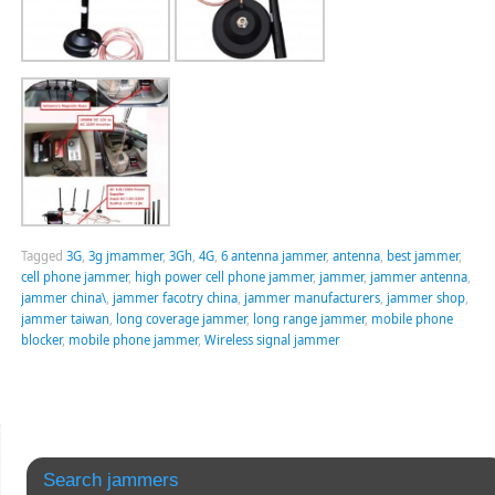
Tagged
3G
,
3g jmammer
,
3Gh
,
4G
,
6 antenna jammer
,
antenna
,
best jammer
,
cell phone jammer
,
high power cell phone jammer
,
jammer
,
jammer antenna
,
jammer china\
,
jammer facotry china
,
jammer manufacturers
,
jammer shop
,
jammer taiwan
,
long coverage jammer
,
long range jammer
,
mobile phone
blocker
,
mobile phone jammer
,
Wireless signal jammer
Search jammers