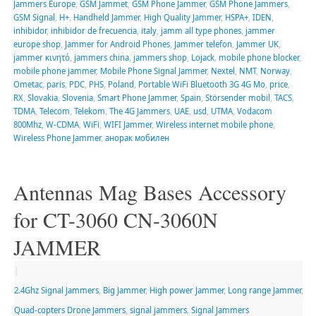
Jammers Europe
,
GSM Jammet
,
GSM Phone Jammer
,
GSM Phone Jammers
,
GSM Signal
,
H+
,
Handheld Jammer
,
High Quality Jammer
,
HSPA+
,
IDEN
,
inhibidor
,
inhibidor de frecuencia
,
italy
,
jamm all type phones
,
jammer
europe shop
,
Jammer for Android Phones
,
Jammer telefon
,
Jammer UK
,
jammer κινητό
,
jammers china
,
jammers shop
,
Lojack
,
mobile phone blocker
,
mobile phone jammer
,
Mobile Phone Signal Jammer
,
Nextel
,
NMT
,
Norway
,
Ometac
,
paris
,
PDC
,
PHS
,
Poland
,
Portable WiFi Bluetooth 3G 4G Mo
,
price
,
RX
,
Slovakia
,
Slovenia
,
Smart Phone Jammer
,
Spain
,
Störsender mobil
,
TACS
,
TDMA
,
Telecom
,
Telekom
,
The 4G Jammers
,
UAE
,
usd
,
UTMA
,
Vodacom
800Mhz
,
W-CDMA
,
WiFi
,
WIFI Jammer
,
Wireless internet mobile phone
,
Wireless Phone Jammer
,
анорак мобилен
Antennas Mag Bases Accessory
for CT-3060 CN-3060N
JAMMER
|
2.4Ghz Signal Jammers
,
Big Jammer
,
High power Jammer
,
Long range Jammer
,
Quad-copters Drone Jammers
,
signal jammers
,
Signal Jammers