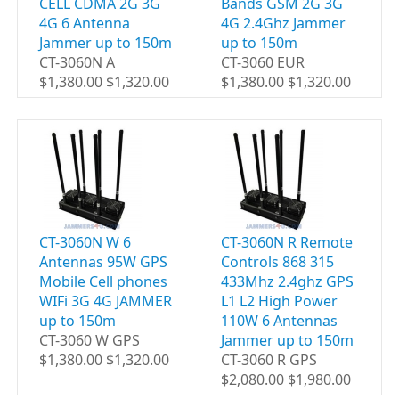
CELL CDMA 2G 3G
Bands GSM 2G 3G
4G 6 Antenna
4G 2.4Ghz Jammer
Jammer up to 150m
up to 150m
CT-3060N A
CT-3060 EUR
$1,380.00 $1,320.00
$1,380.00 $1,320.00
CT-3060N W 6
CT-3060N R Remote
Antennas 95W GPS
Controls 868 315
Mobile Cell phones
433Mhz 2.4ghz GPS
WIFi 3G 4G JAMMER
L1 L2 High Power
up to 150m
110W 6 Antennas
CT-3060 W GPS
Jammer up to 150m
$1,380.00 $1,320.00
CT-3060 R GPS
$2,080.00 $1,980.00