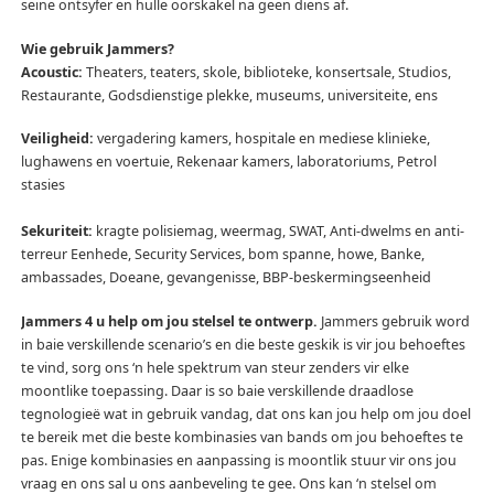
seine ontsyfer en hulle oorskakel na geen diens af.
Wie gebruik Jammers?
Acoustic:
Theaters, teaters, skole, biblioteke, konsertsale, Studios,
Restaurante, Godsdienstige plekke, museums, universiteite, ens
Veiligheid:
vergadering kamers, hospitale en mediese klinieke,
lughawens en voertuie, Rekenaar kamers, laboratoriums, Petrol
stasies
Sekuriteit:
kragte polisiemag, weermag, SWAT, Anti-dwelms en anti-
terreur Eenhede, Security Services, bom spanne, howe, Banke,
ambassades, Doeane, gevangenisse, BBP-beskermingseenheid
Jammers 4 u help om jou stelsel te ontwerp.
Jammers gebruik word
in baie verskillende scenario’s en die beste geskik is vir jou behoeftes
te vind, sorg ons ‘n hele spektrum van steur zenders vir elke
moontlike toepassing.
Daar is so baie verskillende draadlose
tegnologieë wat in gebruik vandag, dat ons kan jou help om jou doel
te bereik met die beste kombinasies van bands om jou behoeftes te
pas.
Enige kombinasies en aanpassing is moontlik stuur vir ons jou
vraag en ons sal u ons aanbeveling te gee.
Ons kan ‘n stelsel om