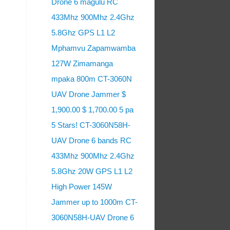
Drone 6 magulu RC
433Mhz 900Mhz 2.4Ghz
5.8Ghz GPS L1 L2
Mphamvu Zapamwamba
127W Zimamanga
mpaka 800m CT-3060N
UAV Drone Jammer $
1,900.00 $ 1,700.00 5 pa
5 Stars! CT-3060N58H-
UAV Drone 6 bands RC
433Mhz 900Mhz 2.4Ghz
5.8Ghz 20W GPS L1 L2
High Power 145W
Jammer up to 1000m CT-
3060N58H-UAV Drone 6