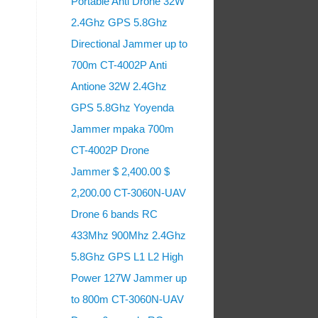
Portable Anti Drone 32W
2.4Ghz GPS 5.8Ghz
Directional Jammer up to
700m CT-4002P Anti
Antione 32W 2.4Ghz
GPS 5.8Ghz Yoyenda
Jammer mpaka 700m
CT-4002P Drone
Jammer $ 2,400.00 $
2,200.00 CT-3060N-UAV
Drone 6 bands RC
433Mhz 900Mhz 2.4Ghz
5.8Ghz GPS L1 L2 High
Power 127W Jammer up
to 800m CT-3060N-UAV