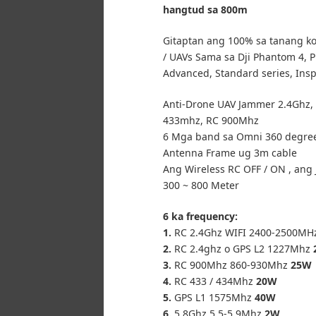
hangtud sa 800m
Gitaptan ang 100% sa tanang k
/ UAVs Sama sa Dji Phantom 4, P
Advanced, Standard series, Insp
Anti-Drone UAV Jammer 2.4Ghz, 5
433mhz, RC 900Mhz
6 Mga band sa Omni 360 degre
Antenna Frame ug 3m cable
Ang Wireless RC OFF / ON , an
300 ~ 800 Meter
6 ka frequency:
1.
RC 2.4Ghz WIFI 2400-2500M
2.
RC 2.4ghz o GPS L2 1227Mhz
3.
RC 900Mhz 860-930Mhz
25W
4.
RC 433 / 434Mhz
20W
5.
GPS L1 1575Mhz
40W
6.
5.8Ghz 5.5-5.9Mhz
2W