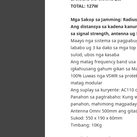
TOTAL: 127W
Mga Sakop sa Jamming: Radius
Ang distansya sa kadena kanu
sa signal strength, antenna ug 
Maayo nga sistema sa pagpabu
lababo ug 3 ka dako sa mga top
sulod, ubos nga kasaba
Ang matag frequency band usa 
igkahiusang gahum gikan sa Max
100% Luwas nga VSWR sa proteks
matag modular
Ang suplay sa kuryente: AC110 
Panahon sa pagtrabaho: Kung w
panahon, mahimong magpadayo
Antenna Omni 500mm ang gita
Sukod: 550 x 190 x 60mm
Timbang: 10Kg