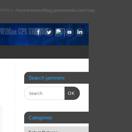
 PHP) in
/home/www/blog.jammers4u.com/wp-
Search jammers
OK
Categories