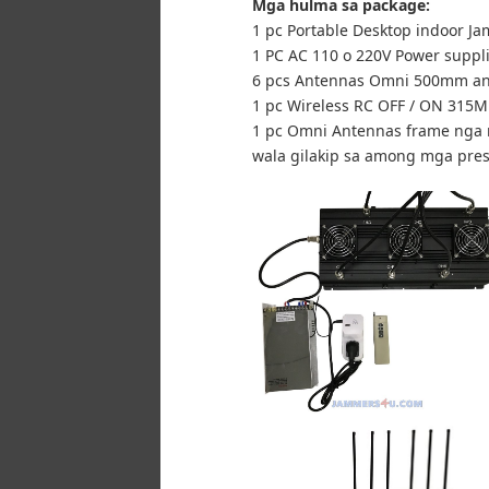
Mga hulma sa package:
1 pc Portable Desktop indoor J
1 PC AC 110 o 220V Power suppl
6 pcs Antennas Omni 500mm an
1 pc Wireless RC OFF / ON 315
1 pc Omni Antennas frame nga 
wala gilakip sa among mga pres