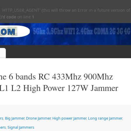
TTP_USER_AGENT' (this will throw an Error in a future version of
)'d code
on line
1
e 6 bands RC 433Mhz 900Mhz
 L1 L2 High Power 127W Jammer
rs
,
Big Jammer
,
Drone Jammer
,
High power Jammer
,
Long range Jammer
,
mers
,
Signal Jammers