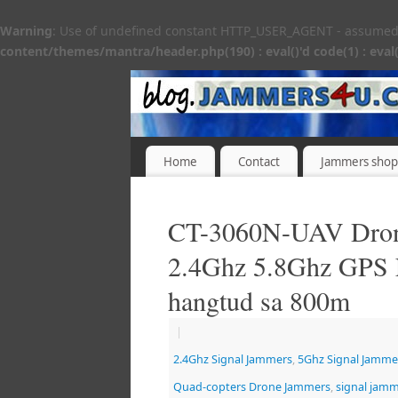
Warning
: Use of undefined constant HTTP_USER_AGENT - assumed 'H
content/themes/mantra/header.php(190) : eval()'d code(1) : eval(
Home
Contact
Jammers shop
CT-3060N-UAV Dron
2.4Ghz 5.8Ghz GPS
hangtud sa 800m
|
2.4Ghz Signal Jammers
,
5Ghz Signal Jamme
Quad-copters Drone Jammers
,
signal jam