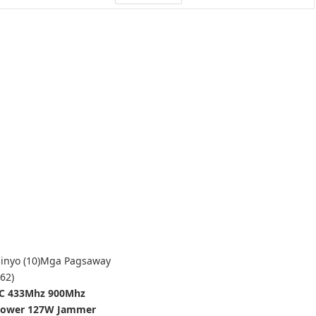
nyo (10)
Mga Pagsaway
62)
RC 433Mhz 900Mhz
 Power 127W Jammer