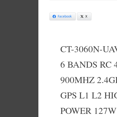
Facebook
X
CT-3060N-U
6 BANDS RC
900MHZ 2.4G
GPS L1 L2 H
POWER 127W