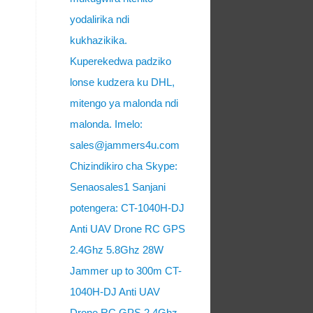
yodalirika ndi
kukhazikika.
Kuperekedwa padziko
lonse kudzera ku DHL,
mitengo ya malonda ndi
malonda. Imelo:
sales@jammers4u.com
Chizindikiro cha Skype:
Senaosales1 Sanjani
potengera: CT-1040H-DJ
Anti UAV Drone RC GPS
2.4Ghz 5.8Ghz 28W
Jammer up to 300m CT-
1040H-DJ Anti UAV
Drone RC GPS 2.4Ghz