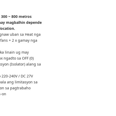
 300 ~ 800 metros
nay magbalhin depende
location.
gnaw uban sa Heat nga
 fans + 2 x gamay nga
ka linain ug may
 ngadto sa OFF (0)
yon (Isolator) alang sa
o 220-240V / DC 27V
ala ang limitasyon sa
n sa pagtrabaho
s-on