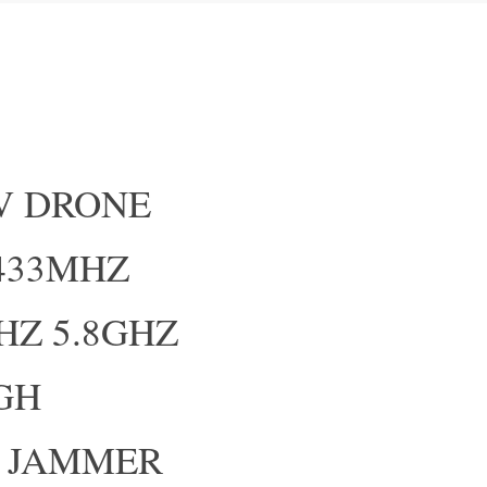
AV DRONE
 433MHZ
HZ 5.8GHZ
IGH
 JAMMER