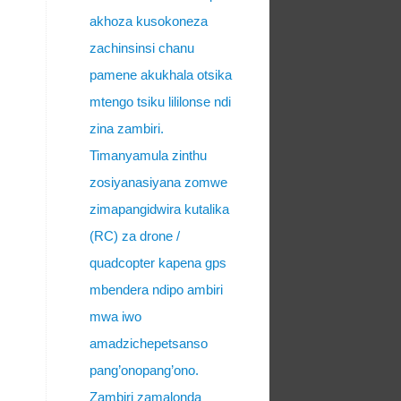
akhoza kusokoneza
zachinsinsi chanu
pamene akukhala otsika
mtengo tsiku lililonse ndi
zina zambiri.
Timanyamula zinthu
zosiyanasiyana zomwe
zimapangidwira kutalika
(RC) za drone /
quadcopter kapena gps
mbendera ndipo ambiri
mwa iwo
amadzichepetsanso
pang’onopang’ono.
Zambiri zamalonda