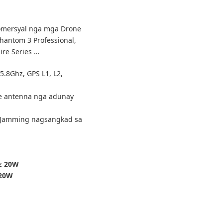
omersyal nga mga Drone
hantom 3 Professional,
ire Series …
.8Ghz, GPS L1, L2,
e antenna nga adunay
g Jamming nagsangkad sa
Hz
20W
20W