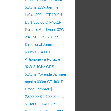
5.8Ghz 28W Jammer
kufika 300m CT-1040H-
DJ $ 980.00 CT-4001P
Portable Anti Drone 32W
2.4Ghz GPS 5.8Ghz
Directional Jammer up to
600m CT-4001P
Antionone ya Portable
32W 2.4Ghz GPS
5.8Ghz Yoyenda Jammer
mpaka 600m CT-4001P
Drone Jammer $
2,300.00 $ 2,100.00 5 pa
5 Stars! CT-4002P