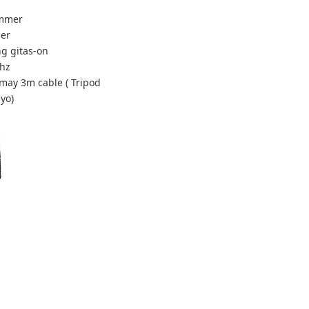
ammer
ier
g gitas-on
Mhz
may 3m cable ( Tripod
yo)