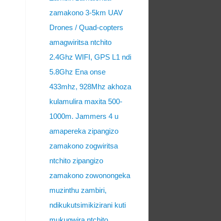
zamakono 3-5km UAV
Drones / Quad-copters
amagwiritsa ntchito
2.4Ghz WIFI, GPS L1 ndi
5.8Ghz Ena onse
433mhz, 928Mhz akhoza
kulamulira maxita 500-
1000m. Jammers 4 u
amapereka zipangizo
zamakono zogwiritsa
ntchito zipangizo
zamakono zowonongeka
muzinthu zambiri,
ndikukutsimikizirani kuti
mukugwira ntchito