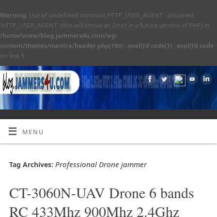
Warning
: Use of undefined constant HTTP_USER_AGENT - assumed
'HTTP_USER_AGENT' (this will throw an Error in a future version of PHP) in
/home/www/blog.jammers4u.com/wp-
content/themes/mantra/header.php(190) : eval()'d code(1) : eval()'d code
on line
1
MENU
Professional Drone jammer
Tag Archives:
CT-3060N-UAV Drone 6 bands
RC 433Mhz 900Mhz 2.4Ghz