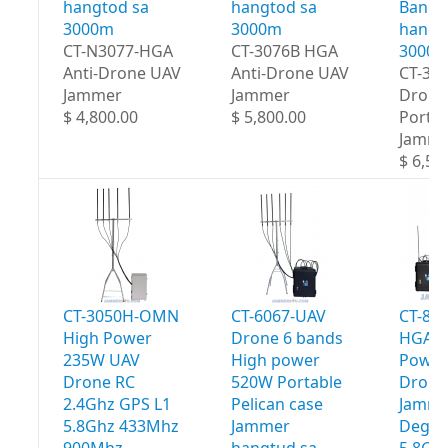
hangtod sa
hangtod sa
Bands
3000m
3000m
hangt
CT-N3077-HGA
CT-3076B HGA
3000
Anti-Drone UAV
Anti-Drone UAV
CT-30
Jammer
Jammer
Drone
$ 4,800.00
$ 5,800.00
Portab
Jamme
$ 6,50
CT-3050H-OMN
CT-6067-UAV
CT-80
High Power
Drone 6 bands
HGA H
235W UAV
High power
Power
Drone RC
520W Portable
Drone
2.4Ghz GPS L1
Pelican case
Jamme
5.8Ghz 433Mhz
Jammer
Degre