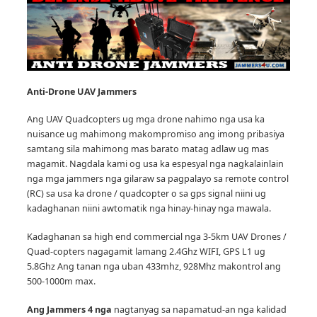
Anti-Drone UAV
Jammers
Ang UAV Quadcopters ug mga drone nahimo nga usa ka
nuisance ug mahimong makompromiso ang imong pribasiya
samtang sila mahimong mas barato matag adlaw ug mas
magamit.
Nagdala kami og usa ka espesyal nga nagkalainlain
nga mga jammers nga gilaraw sa pagpalayo sa remote control
(RC) sa usa ka drone / quadcopter o sa gps signal niini ug
kadaghanan niini awtomatik nga hinay-hinay nga mawala.
Kadaghanan sa high end commercial nga 3-5km UAV Drones /
Quad-copters nagagamit lamang 2.4Ghz WIFI, GPS L1 ug
5.8Ghz Ang tanan nga uban 433mhz, 928Mhz makontrol ang
500-1000m max.
Ang Jammers 4 nga
nagtanyag sa napamatud-an nga kalidad