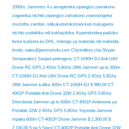
1000m. Jammers 4 u amapereka zipangizo zamakono
zogwiritsa ntchito zipangizo zamakono zowonongeka
muzinthu zambiri, ndikukutsimikizirani kuti mukugwira
ntchito yodalirika ndi kukhazikika. Kuperekedwa padziko
lonse kudzera ku DHL, mitengo ya malonda ndi malonda.
Imelo: sales@jammers4u.com Chizindikiro cha Skype:
Senaosales1 Sanjani potengera: CT-1040H-DJ Anti UAV
Drone RC GPS 2.4Ghz 5.8Ghz 28W Jammer up to 300m
CT-1040H-DJ Anti UAV Drone RC GPS 2.4Ghz 5.8Ghz
28W Jammer kufika 300m CT-1040H-DJ $ 980.00 CT-
4001P Portable Anti Drone 32W 2.4Ghz GPS 5.8Ghz
Directional Jammer up to 600m CT-4001P Antionone ya
Portable 32W 2.4Ghz GPS 5.8Ghz Yoyenda Jammer
mpaka 600m CT-4001P Drone Jammer $ 2,300.00 $
2,100.00 5 pa 5 Stars! CT-4002P Portable Anti Drone 32W