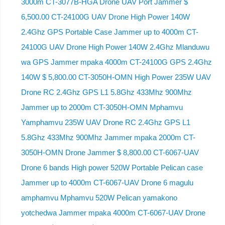
3000m CT-3077B-HGA Drone UAV Port Jammer $
6,500.00 CT-24100G UAV Drone High Power 140W
2.4Ghz GPS Portable Case Jammer up to 4000m CT-
24100G UAV Drone High Power 140W 2.4Ghz Mlanduwu
wa GPS Jammer mpaka 4000m CT-24100G GPS 2.4Ghz
140W $ 5,800.00 CT-3050H-OMN High Power 235W UAV
Drone RC 2.4Ghz GPS L1 5.8Ghz 433Mhz 900Mhz
Jammer up to 2000m CT-3050H-OMN Mphamvu
Yamphamvu 235W UAV Drone RC 2.4Ghz GPS L1
5.8Ghz 433Mhz 900Mhz Jammer mpaka 2000m CT-
3050H-OMN Drone Jammer $ 8,800.00 CT-6067-UAV
Drone 6 bands High power 520W Portable Pelican case
Jammer up to 4000m CT-6067-UAV Drone 6 magulu
amphamvu Mphamvu 520W Pelican yamakono
yotchedwa Jammer mpaka 4000m CT-6067-UAV Drone