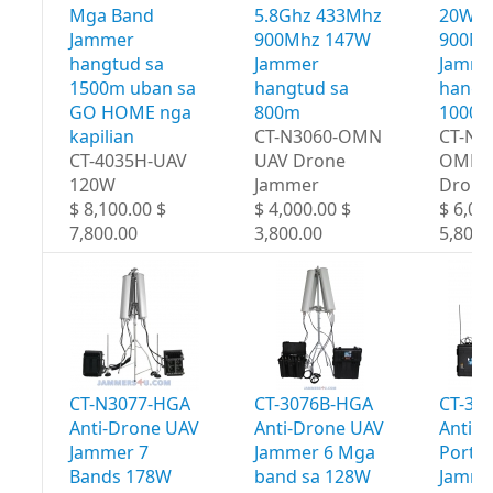
Mga Band
5.8Ghz 433Mhz
20W 4
Jammer
900Mhz 147W
900Mh
hangtud sa
Jammer
Jamme
1500m uban sa
hangtud sa
hangt
GO HOME nga
800m
1000
kapilian
CT-N3060-OMN
CT-N3
CT-4035H-UAV
UAV Drone
OMN 
120W
Jammer
Drone
$ 8,100.00 $
$ 4,000.00 $
$ 6,00
7,800.00
3,800.00
5,800.
CT-N3077-HGA
CT-3076B-HGA
CT-30
Anti-Drone UAV
Anti-Drone UAV
Anti-
Jammer 7
Jammer 6 Mga
Portab
Bands 178W
band sa 128W
Jamme