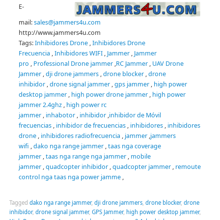
E-
mail:
sales@jammers4u.com
http://www.jammers4u.com
Tags:
Inhibidores Drone
,
Inhibidores Drone
Frecuencia
,
Inhibidores WIFI
,
Jammer
,
Jammer
pro
,
Professional Drone jammer
,
RC Jammer
,
UAV Drone
Jammer
,
dji drone jammers
,
drone blocker
,
drone
inhibidor
,
drone signal jammer
,
gps jammer
,
high power
desktop jammer
,
high power drone jammer
,
high power
jammer 2.4ghz
,
high power rc
jammer
,
inhabotor
,
inhibidor
,
inhibidor de Móvil
frecuencias
,
inhibidor de frecuencias
,
inhibidores
,
inhibidores
drone
,
inhibidores radiofrecuencia
,
jammer
,
jammers
wifi
,
dako nga range jammer
,
taas nga coverage
jammer
,
taas nga range nga jammer
,
mobile
jammer
,
quadcopter inhibidor
,
quadcopter jammer
,
remoute
control nga taas nga power jamme
,
Tagged
dako nga range jammer
,
dji drone jammers
,
drone blocker
,
drone
inhibidor
,
drone signal jammer
,
GPS Jammer
,
high power desktop jammer
,