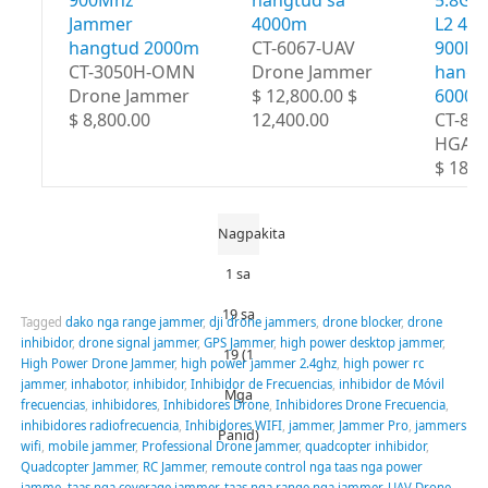
900Mhz
hangtud sa
5.8Gh
Jammer
4000m
L2 43
hangtud 2000m
CT-6067-UAV
900M
CT-3050H-OMN
Drone Jammer
hangt
Drone Jammer
$ 12,800.00 $
6000
$ 8,800.00
12,400.00
CT-80
HGA
$ 18,8
Nagpakita
1 sa
19 sa
Tagged
dako nga range jammer
,
dji drone jammers
,
drone blocker
,
drone
inhibidor
,
drone signal jammer
,
GPS Jammer
,
high power desktop jammer
,
19 (1
High Power Drone Jammer
,
high power jammer 2.4ghz
,
high power rc
jammer
,
inhabotor
,
inhibidor
,
Inhibidor de Frecuencias
,
inhibidor de Móvil
Mga
frecuencias
,
inhibidores
,
Inhibidores Drone
,
Inhibidores Drone Frecuencia
,
inhibidores radiofrecuencia
,
Inhibidores WIFI
,
jammer
,
Jammer Pro
,
jammers
Panid)
wifi
,
mobile jammer
,
Professional Drone jammer
,
quadcopter inhibidor
,
Quadcopter Jammer
,
RC Jammer
,
remoute control nga taas nga power
jamme
,
taas nga coverage jammer
,
taas nga range nga jammer
,
UAV Drone