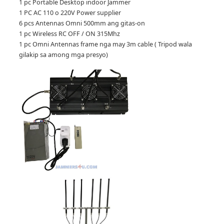
1 pc Portable Desktop indoor Jammer
1 PC AC 110 o 220V Power supplier
6 pcs Antennas Omni 500mm ang gitas-on
1 pc Wireless RC OFF / ON 315Mhz
1 pc Omni Antennas frame nga may 3m cable ( Tripod wala
gilakip sa among mga presyo)