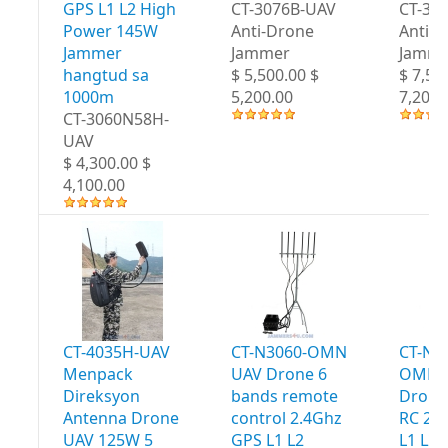
GPS L1 L2 High
CT-3076B-UAV
CT-30
Power 145W
Anti-Drone
Anti-
Jammer
Jammer
Jamme
hangtud sa
$ 5,500.00 $
$ 7,50
1000m
5,200.00
7,200.
CT-3060N58H-
UAV
$ 4,300.00 $
4,100.00
CT-4035H-UAV
CT-N3060-OMN
CT-N3
Menpack
UAV Drone 6
OMN 
Direksyon
bands remote
Drone
Antenna Drone
control 2.4Ghz
RC 2.
UAV 125W 5
GPS L1 L2
L1 L2 