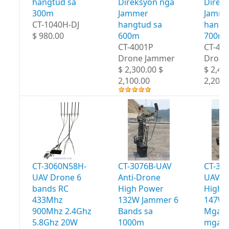
hangtud sa
Direksyon nga
Direk
300m
Jammer
Jamme
CT-1040H-DJ
hangtud sa
hangt
$ 980.00
600m
700m
CT-4001P
CT-40
Drone Jammer
Drone
$ 2,300.00 $
$ 2,40
2,100.00
2,200.
CT-3060N58H-
CT-3076B-UAV
CT-30
UAV Drone 6
Anti-Drone
UAV A
bands RC
High Power
High 
433Mhz
132W Jammer 6
147W 
900Mhz 2.4Ghz
Bands sa
Mga b
5.8Ghz 20W
1000m
mga 