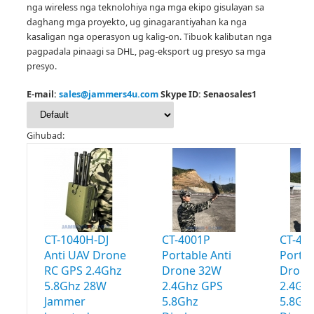
nga wireless nga teknolohiya nga mga ekipo gisulayan sa
daghang mga proyekto, ug ginagarantiyahan ka nga
kasaligan nga operasyon ug kalig-on.
Tibuok kalibutan nga
pagpadala pinaagi sa DHL, pag-eksport ug presyo sa mga
presyo.
E-mail:
sales@jammers4u.com
Skype ID: Senaosales1
Gihubad:
CT-1040H-DJ
CT-4001P
CT-40
Anti UAV Drone
Portable Anti
Portab
RC GPS 2.4Ghz
Drone 32W
Drone
5.8Ghz 28W
2.4Ghz GPS
2.4Gh
Jammer
5.8Ghz
5.8Gh