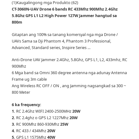
(1)
Kaugalingong mga Produkto (62)
CT-3060N-UAV Drone 6 bands RC 433Mhz 900Mhz 2.4Ghz
5.8Ghz GPS L1 L2 High Power 127W Jammer hangtud sa
800m
Gitaptan ang 100% sa tanang komersyal nga mga Drone /
UAVs Sama sa Dji Phantom 4, Phantom 3 Professional,
Advanced, Standard series, Inspire Series …
Anti-Drone UAV Jammer 2.4Ghz, 5.8Ghz, GPS L1, L2, 433mhz, RC
900Mhz
6 Mga band sa Omni 360 degree antenna nga adunay Antenna
Frame ug 3m cable
Ang Wireless RC OFF / ON , ang Jamming nagsangkad sa 300 ~
800 Meter
6 ka frequency:
1.
RC 2.4Ghz WIFI 2400-2500MHz
20W
2.
RC 2.4ghz o GPS L2 1227Mhz
20W
3.
RC 900Mhz 860-930Mhz
25W
4.
RC 433 / 434Mhz
20W
5.
GPS L1 1575Mhz
40W