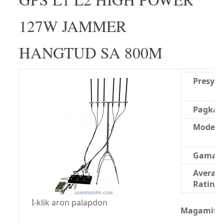
127W JAMMER
HANGTUD SA 800M
Presyo:
Pagkao
Modelo
Gama:
Averag
Rating:
I-klik aron palapdon
Magamit n