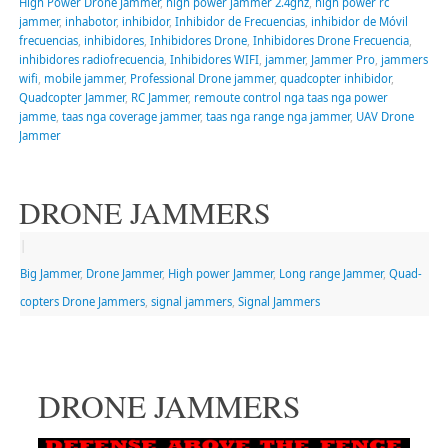
High Power Drone Jammer
,
high power jammer 2.4ghz
,
high power rc
jammer
,
inhabotor
,
inhibidor
,
Inhibidor de Frecuencias
,
inhibidor de Móvil
frecuencias
,
inhibidores
,
Inhibidores Drone
,
Inhibidores Drone Frecuencia
,
inhibidores radiofrecuencia
,
Inhibidores WIFI
,
jammer
,
Jammer Pro
,
jammers
wifi
,
mobile jammer
,
Professional Drone jammer
,
quadcopter inhibidor
,
Quadcopter Jammer
,
RC Jammer
,
remoute control nga taas nga power
jamme
,
taas nga coverage jammer
,
taas nga range nga jammer
,
UAV Drone
Jammer
DRONE JAMMERS
|
Big Jammer
,
Drone Jammer
,
High power Jammer
,
Long range Jammer
,
Quad-
copters Drone Jammers
,
signal jammers
,
Signal Jammers
DRONE JAMMERS