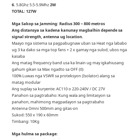
6.
5.8Ghz 5.5-5.9Mhz
2W
TOTAL: 127W
Mga Sakop sa Jamming: Radius 300 ~ 800 metros
Ang distansya sa kadena kanunay magbalhin depende sa
signal strength, antenna ug location.
Maayo nga sistema sa pagpabugnaw uban sa Heat nga lababo
ug 3 ka dako sa mga top fans + 2 x gamay nga sulod, ubos nga
kasaba
Ang matag frequency band usa ka linain ug may igkahiusang
gahum gikan sa Max ngadto sa OFF (0)
100% Luwas nga VSWR sa proteksyon (Isolator) alang sa
matag modular
Ang suplay sa kuryente: AC110 o 220-240V / DC 27V
Panahon sa pagtrabaho: Kung wala ang limitasyon sa
panahon, mahimong magpadayon sa pagtrabaho
Antenna Omni 500mm ang gitas-on
Sukod: 550 x 190 x 60mm
Timbang: 10Kg
Mga hulma sa package: