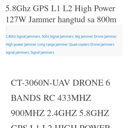
5.8Ghz GPS L1 L2 High Power
127W Jammer hangtud sa 800m
|
2.4Ghz Signal Jammers
,
5Ghz Signal Jammers
,
Big Jammer
,
Drone Jammer
,
High power Jammer
,
Long range Jammer
,
Quad-copters Drone Jammers
,
signal jammers
,
Signal Jammers
CT-3060N-UAV DRONE 6
BANDS RC 433MHZ
900MHZ 2.4GHZ 5.8GHZ
GPS L1 L2 HIGH POWER