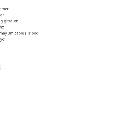
ammer
ier
g gitas-on
Mhz
may 3m cable ( Tripod
yo)