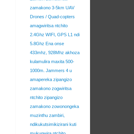
zamakono 3-5km UAV
Drones / Quad-copters
amagwiritsa ntchito
2.4Ghz WIFI, GPS L1 ndi
5.8Ghz Ena onse
433mhz, 928Mhz akhoza
kulamulira maxita 500-
1000m. Jammers 4 u
amapereka zipangizo
zamakono zogwiritsa
ntchito zipangizo
zamakono zowonongeka
muzinthu zambiri,
ndikukutsimikizirani kuti
mukugwira ntchito