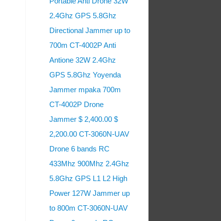
Portable Anti Drone 32W
2.4Ghz GPS 5.8Ghz
Directional Jammer up to
700m CT-4002P Anti
Antione 32W 2.4Ghz
GPS 5.8Ghz Yoyenda
Jammer mpaka 700m
CT-4002P Drone
Jammer $ 2,400.00 $
2,200.00 CT-3060N-UAV
Drone 6 bands RC
433Mhz 900Mhz 2.4Ghz
5.8Ghz GPS L1 L2 High
Power 127W Jammer up
to 800m CT-3060N-UAV