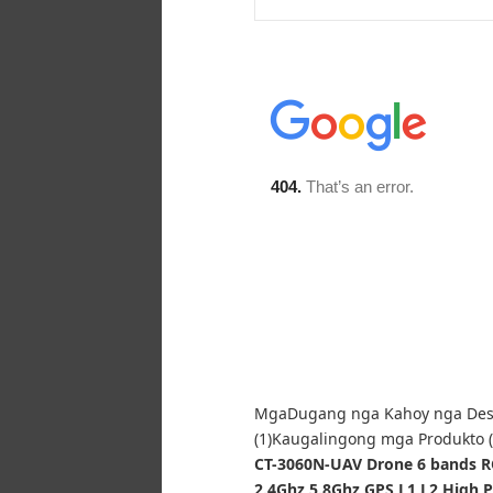
Mga
Dugang nga Kahoy nga Desi
(1)
Kaugalingong mga Produkto (
CT-3060N-UAV Drone 6 bands 
2.4Ghz 5.8Ghz GPS L1 L2 High