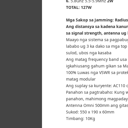
6.
5.8Ghz 5.5-5.9Mhz
2W
TOTAL: 127W
Mga Sakop sa Jamming: Radius
Ang distansya sa kadena kanu
sa signal strength, antenna ug 
Maayo nga sistema sa pagpabu
lababo ug 3 ka dako sa mga top
sulod, ubos nga kasaba
Ang matag frequency band usa 
igkahiusang gahum gikan sa Max
100% Luwas nga VSWR sa proteks
matag modular
Ang suplay sa kuryente: AC110 
Panahon sa pagtrabaho: Kung w
panahon, mahimong magpadayo
Antenna Omni 500mm ang gita
Sukod: 550 x 190 x 60mm
Timbang: 10Kg