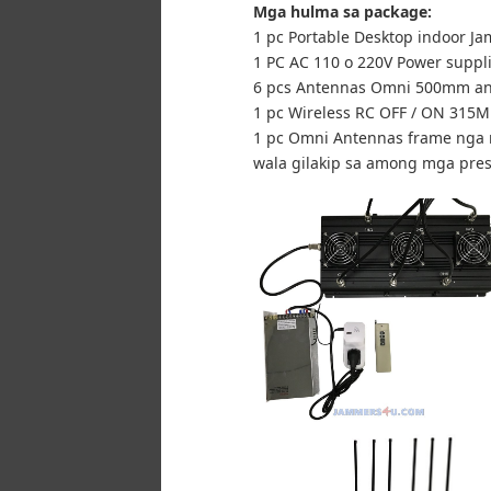
Mga hulma sa package:
1 pc Portable Desktop indoor J
1 PC AC 110 o 220V Power suppl
6 pcs Antennas Omni 500mm an
1 pc Wireless RC OFF / ON 315
1 pc Omni Antennas frame nga 
wala gilakip sa among mga pres