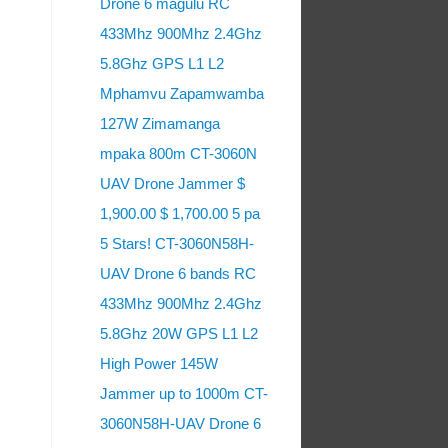
Drone 6 magulu RC
433Mhz 900Mhz 2.4Ghz
5.8Ghz GPS L1 L2
Mphamvu Zapamwamba
127W Zimamanga
mpaka 800m CT-3060N
UAV Drone Jammer $
1,900.00 $ 1,700.00 5 pa
5 Stars! CT-3060N58H-
UAV Drone 6 bands RC
433Mhz 900Mhz 2.4Ghz
5.8Ghz 20W GPS L1 L2
High Power 145W
Jammer up to 1000m CT-
3060N58H-UAV Drone 6