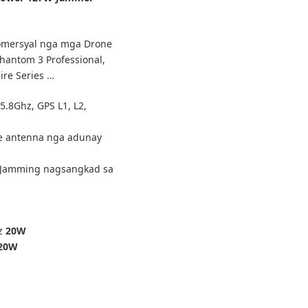
omersyal nga mga Drone
hantom 3 Professional,
ire Series …
.8Ghz, GPS L1, L2,
e antenna nga adunay
g Jamming nagsangkad sa
Hz
20W
20W