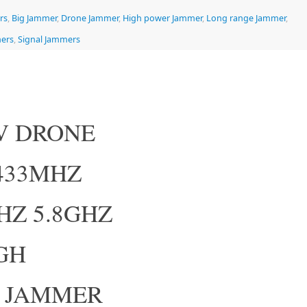
rs
,
Big Jammer
,
Drone Jammer
,
High power Jammer
,
Long range Jammer
,
mers
,
Signal Jammers
AV DRONE
 433MHZ
HZ 5.8GHZ
IGH
 JAMMER