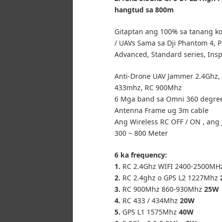
hangtud sa 800m
Gitaptan ang 100% sa tanang k
/ UAVs Sama sa Dji Phantom 4, P
Advanced, Standard series, Insp
Anti-Drone UAV Jammer 2.4Ghz, 5
433mhz, RC 900Mhz
6 Mga band sa Omni 360 degre
Antenna Frame ug 3m cable
Ang Wireless RC OFF / ON , an
300 ~ 800 Meter
6 ka frequency:
1.
RC 2.4Ghz WIFI 2400-2500M
2.
RC 2.4ghz o GPS L2 1227Mhz
3.
RC 900Mhz 860-930Mhz
25W
4.
RC 433 / 434Mhz
20W
5.
GPS L1 1575Mhz
40W