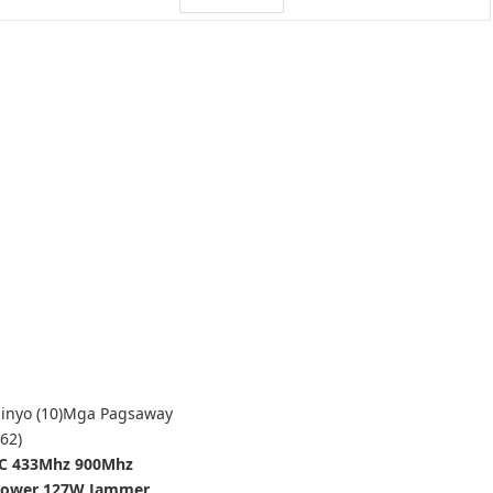
nyo (10)
Mga Pagsaway
62)
RC 433Mhz 900Mhz
 Power 127W Jammer