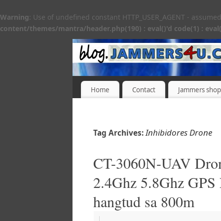
Warning
: Use of undefined constant HTTP_USER_AGENT - assumed 'H
content/themes/mantra/header.php(190) : eval()'d code(1) : eval(
Home
Contact
Jammers shop
Inhibidores Drone
Tag Archives:
CT-3060N-UAV Dron
2.4Ghz 5.8Ghz GPS
hangtud sa 800m
|