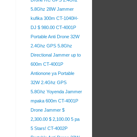
5.8Ghz 28W Jammer
kufika 300m CT-1040H-
DJ $ 980.00 CT-4001P
Portable Anti Drone 32W
2.4Ghz GPS 5.8Ghz
Directional Jammer up to
600m CT-4001P
Antionone ya Portable
32W 2.4Ghz GPS
5.8Ghz Yoyenda Jammer
mpaka 600m CT-4001P
Drone Jammer $
2,300.00 $ 2,100.00 5 pa
5 Stars! CT-4002P