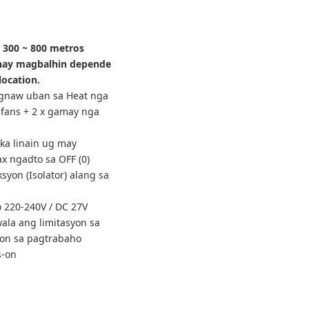
 300 ~ 800 metros
nay magbalhin depende
location.
gnaw uban sa Heat nga
 fans + 2 x gamay nga
ka linain ug may
 ngadto sa OFF (0)
yon (Isolator) alang sa
o 220-240V / DC 27V
ala ang limitasyon sa
n sa pagtrabaho
s-on