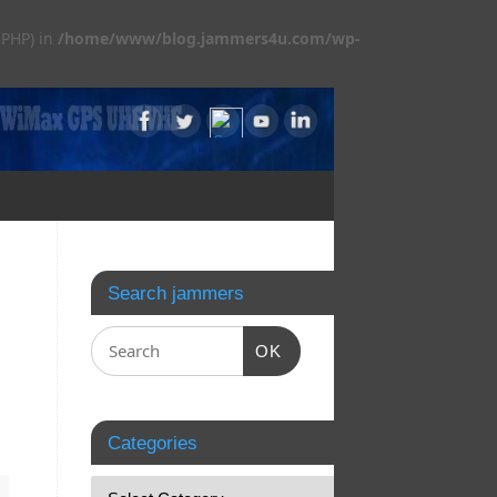
 PHP) in
/home/www/blog.jammers4u.com/wp-
Search jammers
OK
Categories