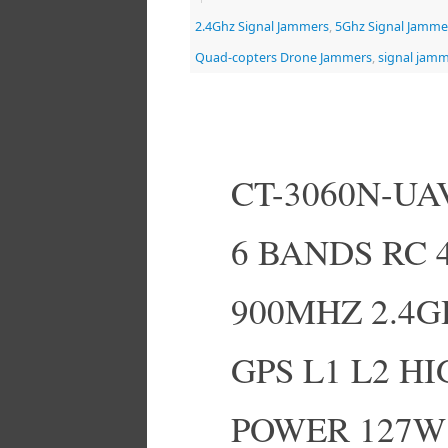
2.4Ghz Signal Jammers
,
5Ghz Signal Jamme
Quad-copters Drone Jammers
,
signal jam
CT-3060N-U
6 BANDS RC
900MHZ 2.4G
GPS L1 L2 H
POWER 127W