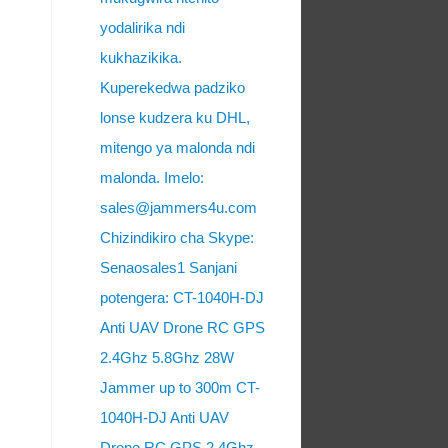
yodalirika ndi
kukhazikika.
Kuperekedwa padziko
lonse kudzera ku DHL,
mitengo ya malonda ndi
malonda. Imelo:
sales@jammers4u.com
Chizindikiro cha Skype:
Senaosales1 Sanjani
potengera: CT-1040H-DJ
Anti UAV Drone RC GPS
2.4Ghz 5.8Ghz 28W
Jammer up to 300m CT-
1040H-DJ Anti UAV
Drone RC GPS 2.4Ghz