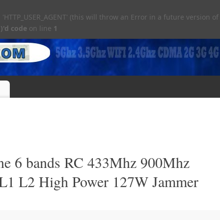
TTP_USER_AGENT' (this will throw an Error in a future version of
)'d code
on line
1
e 6 bands RC 433Mhz 900Mhz
 L1 L2 High Power 127W Jammer