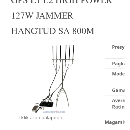
127W JAMMER
HANGTUD SA 800M
Presyo:
Pagkao
Modelo
Gama:
Averag
Rating:
I-klik aron palapdon
Magamit n