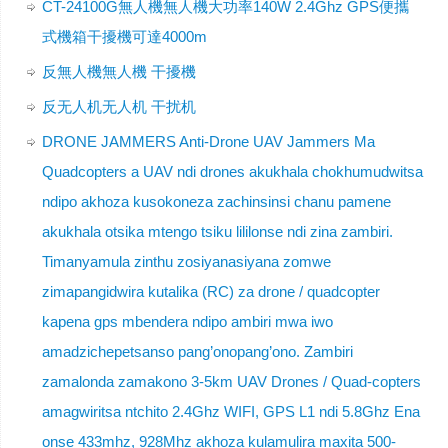
CT-24100G無人機無人機大功率140W 2.4Ghz GPS便攜
式機箱干擾機可達4000m
反無人機無人機 干擾機
反无人机无人机 干扰机
DRONE JAMMERS Anti-Drone UAV Jammers Ma
Quadcopters a UAV ndi drones akukhala chokhumudwitsa
ndipo akhoza kusokoneza zachinsinsi chanu pamene
akukhala otsika mtengo tsiku lililonse ndi zina zambiri.
Timanyamula zinthu zosiyanasiyana zomwe
zimapangidwira kutalika (RC) za drone / quadcopter
kapena gps mbendera ndipo ambiri mwa iwo
amadzichepetsanso pang’onopang’ono. Zambiri
zamalonda zamakono 3-5km UAV Drones / Quad-copters
amagwiritsa ntchito 2.4Ghz WIFI, GPS L1 ndi 5.8Ghz Ena
onse 433mhz, 928Mhz akhoza kulamulira maxita 500-