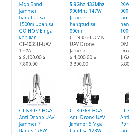
Mga Band
5.8Ghz 433Mhz
20W 4
Jammer
900Mhz 147W
900Mh
hangtud sa
Jammer
Jamme
1500m uban sa
hangtud sa
hangt
GO HOME nga
800m
1000
kapilian
CT-N3060-OMN
CT-N3
CT-4035H-UAV
UAV Drone
OMN 
120W
Jammer
Drone
$ 8,100.00 $
$ 4,000.00 $
$ 6,00
7,800.00
3,800.00
5,800.
CT-N3077-HGA
CT-3076B-HGA
CT-30
Anti-Drone UAV
Anti-Drone UAV
Anti-
Jammer 7
Jammer 6 Mga
Portab
Bands 178W
band sa 128W
Jamme