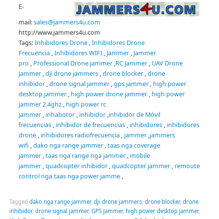
E-
mail:
sales@jammers4u.com
http://www.jammers4u.com
Tags:
Inhibidores Drone
,
Inhibidores Drone
Frecuencia
,
Inhibidores WIFI
,
Jammer
,
Jammer
pro
,
Professional Drone jammer
,
RC Jammer
,
UAV Drone
Jammer
,
dji drone jammers
,
drone blocker
,
drone
inhibidor
,
drone signal jammer
,
gps jammer
,
high power
desktop jammer
,
high power drone jammer
,
high power
jammer 2.4ghz
,
high power rc
jammer
,
inhabotor
,
inhibidor
,
inhibidor de Móvil
frecuencias
,
inhibidor de frecuencias
,
inhibidores
,
inhibidores
drone
,
inhibidores radiofrecuencia
,
jammer
,
jammers
wifi
,
dako nga range jammer
,
taas nga coverage
jammer
,
taas nga range nga jammer
,
mobile
jammer
,
quadcopter inhibidor
,
quadcopter jammer
,
remoute
control nga taas nga power jamme
,
Tagged
dako nga range jammer
,
dji drone jammers
,
drone blocker
,
drone
inhibidor
,
drone signal jammer
,
GPS Jammer
,
high power desktop jammer
,