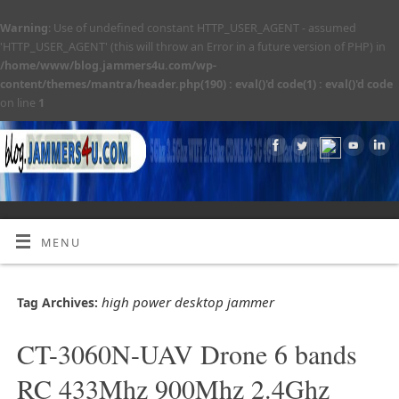
Warning
: Use of undefined constant HTTP_USER_AGENT - assumed
'HTTP_USER_AGENT' (this will throw an Error in a future version of PHP) in
/home/www/blog.jammers4u.com/wp-
content/themes/mantra/header.php(190) : eval()'d code(1) : eval()'d code
on line
1
MENU
high power desktop jammer
Tag Archives:
CT-3060N-UAV Drone 6 bands
RC 433Mhz 900Mhz 2.4Ghz