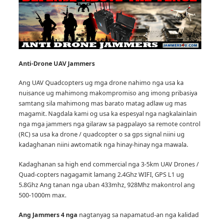
Anti-Drone UAV
Jammers
Ang UAV Quadcopters ug mga drone nahimo nga usa ka
nuisance ug mahimong makompromiso ang imong pribasiya
samtang sila mahimong mas barato matag adlaw ug mas
magamit.
Nagdala kami og usa ka espesyal nga nagkalainlain
nga mga jammers nga gilaraw sa pagpalayo sa remote control
(RC) sa usa ka drone / quadcopter o sa gps signal niini ug
kadaghanan niini awtomatik nga hinay-hinay nga mawala.
Kadaghanan sa high end commercial nga 3-5km UAV Drones /
Quad-copters nagagamit lamang 2.4Ghz WIFI, GPS L1 ug
5.8Ghz Ang tanan nga uban 433mhz, 928Mhz makontrol ang
500-1000m max.
Ang Jammers 4 nga
nagtanyag sa napamatud-an nga kalidad