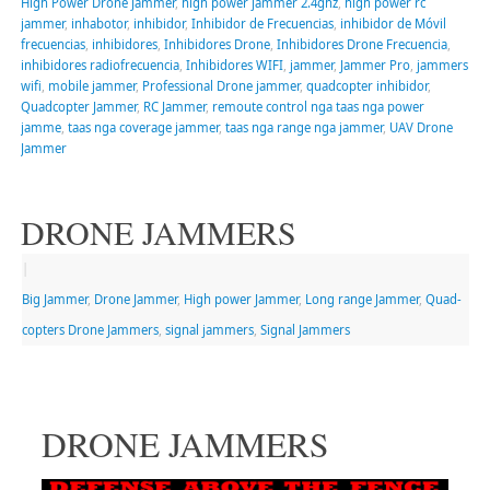
High Power Drone Jammer
,
high power jammer 2.4ghz
,
high power rc
jammer
,
inhabotor
,
inhibidor
,
Inhibidor de Frecuencias
,
inhibidor de Móvil
frecuencias
,
inhibidores
,
Inhibidores Drone
,
Inhibidores Drone Frecuencia
,
inhibidores radiofrecuencia
,
Inhibidores WIFI
,
jammer
,
Jammer Pro
,
jammers
wifi
,
mobile jammer
,
Professional Drone jammer
,
quadcopter inhibidor
,
Quadcopter Jammer
,
RC Jammer
,
remoute control nga taas nga power
jamme
,
taas nga coverage jammer
,
taas nga range nga jammer
,
UAV Drone
Jammer
DRONE JAMMERS
|
Big Jammer
,
Drone Jammer
,
High power Jammer
,
Long range Jammer
,
Quad-
copters Drone Jammers
,
signal jammers
,
Signal Jammers
DRONE JAMMERS