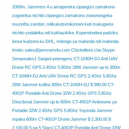
1000m. Jammers 4 u amapereka zipangizo zamakono
zogwiritsa ntchito zipangizo zamakono zowonongeka
muzinthu zambiri, ndikukutsimikizirani kuti mukugwira
ntchito yodalirika ndi kukhazikika. Kuperekedwa padziko
lonse kudzera ku DHL, mitengo ya malonda ndi malonda.
Imelo: sales@jammers4u.com Chizindikiro cha Skype:
Senaosales1 Sanjani potengera: CT-1040H-DJ Anti UAV
Drone RC GPS 2.4Ghz 5.8Ghz 28W Jammer up to 300m
CT-1040H-DJ Anti UAV Drone RC GPS 2.4Ghz 5.8Ghz
28W Jammer kufika 300m CT-1040H-DJ $ 980.00 CT-
4001P Portable Anti Drone 32W 2.4Ghz GPS 5.8Ghz
Directional Jammer up to 600m CT-4001P Antionone ya
Portable 32W 2.4Ghz GPS 5.8Ghz Yoyenda Jammer
mpaka 600m CT-4001P Drone Jammer $ 2,300.00 $
2,100.00 5 pa 5 Stars! CT-4002P Portable Anti Drone 32W