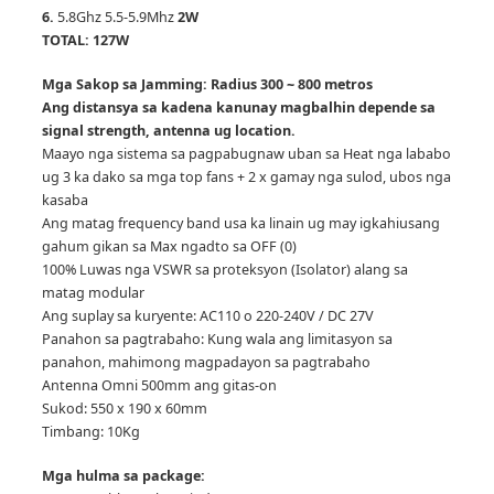
6.
5.8Ghz 5.5-5.9Mhz
2W
TOTAL: 127W
Mga Sakop sa Jamming: Radius 300 ~ 800 metros
Ang distansya sa kadena kanunay magbalhin depende sa
signal strength, antenna ug location.
Maayo nga sistema sa pagpabugnaw uban sa Heat nga lababo
ug 3 ka dako sa mga top fans + 2 x gamay nga sulod, ubos nga
kasaba
Ang matag frequency band usa ka linain ug may igkahiusang
gahum gikan sa Max ngadto sa OFF (0)
100% Luwas nga VSWR sa proteksyon (Isolator) alang sa
matag modular
Ang suplay sa kuryente: AC110 o 220-240V / DC 27V
Panahon sa pagtrabaho: Kung wala ang limitasyon sa
panahon, mahimong magpadayon sa pagtrabaho
Antenna Omni 500mm ang gitas-on
Sukod: 550 x 190 x 60mm
Timbang: 10Kg
Mga hulma sa package: