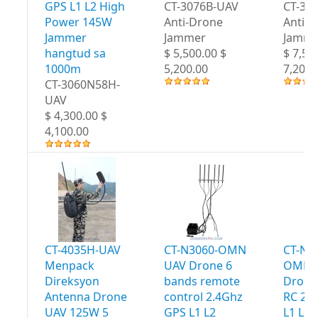
GPS L1 L2 High
CT-3076B-UAV
CT-30
Power 145W
Anti-Drone
Anti-
Jammer
Jammer
Jamme
hangtud sa
$ 5,500.00 $
$ 7,50
1000m
5,200.00
7,200.
CT-3060N58H-
UAV
$ 4,300.00 $
4,100.00
CT-4035H-UAV
CT-N3060-OMN
CT-N3
Menpack
UAV Drone 6
OMN 
Direksyon
bands remote
Drone
Antenna Drone
control 2.4Ghz
RC 2.
UAV 125W 5
GPS L1 L2
L1 L2 