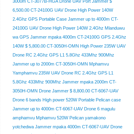
3000m CT-3077B-HGA Drone UAV Port Jammer $
6,500.00 CT-24100G UAV Drone High Power 140W
2.4Ghz GPS Portable Case Jammer up to 4000m CT-
24100G UAV Drone High Power 140W 2.4Ghz Mlanduwu
wa GPS Jammer mpaka 4000m CT-24100G GPS 2.4Ghz
140W $ 5,800.00 CT-3050H-OMN High Power 235W UAV
Drone RC 2.4Ghz GPS L1 5.8Ghz 433Mhz 900Mhz
Jammer up to 2000m CT-3050H-OMN Mphamvu
Yamphamvu 235W UAV Drone RC 2.4Ghz GPS L1
5.8Ghz 433Mhz 900Mhz Jammer mpaka 2000m CT-
3050H-OMN Drone Jammer $ 8,800.00 CT-6067-UAV
Drone 6 bands High power 520W Portable Pelican case
Jammer up to 4000m CT-6067-UAV Drone 6 magulu
amphamvu Mphamvu 520W Pelican yamakono
yotchedwa Jammer mpaka 4000m CT-6067-UAV Drone