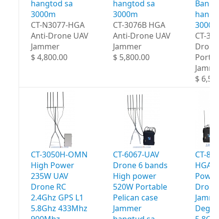
hangtod sa
hangtod sa
Bands
3000m
3000m
hangt
CT-N3077-HGA
CT-3076B HGA
3000
Anti-Drone UAV
Anti-Drone UAV
CT-30
Jammer
Jammer
Drone
$ 4,800.00
$ 5,800.00
Portab
Jamme
$ 6,50
CT-3050H-OMN
CT-6067-UAV
CT-80
High Power
Drone 6 bands
HGA H
235W UAV
High power
Power
Drone RC
520W Portable
Drone
2.4Ghz GPS L1
Pelican case
Jamme
5.8Ghz 433Mhz
Jammer
Degre