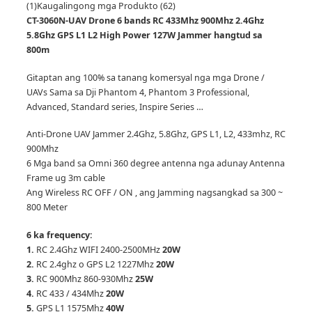
(1)
Kaugalingong mga Produkto (62)
CT-3060N-UAV Drone 6 bands RC 433Mhz 900Mhz 2.4Ghz
5.8Ghz GPS L1 L2 High Power 127W Jammer hangtud sa
800m
Gitaptan ang 100% sa tanang komersyal nga mga Drone /
UAVs Sama sa Dji Phantom 4, Phantom 3 Professional,
Advanced, Standard series, Inspire Series …
Anti-Drone UAV Jammer 2.4Ghz, 5.8Ghz, GPS L1, L2, 433mhz, RC
900Mhz
6 Mga band sa Omni 360 degree antenna nga adunay Antenna
Frame ug 3m cable
Ang Wireless RC OFF / ON , ang Jamming nagsangkad sa 300 ~
800 Meter
6 ka frequency:
1.
RC 2.4Ghz WIFI 2400-2500MHz
20W
2.
RC 2.4ghz o GPS L2 1227Mhz
20W
3.
RC 900Mhz 860-930Mhz
25W
4.
RC 433 / 434Mhz
20W
5.
GPS L1 1575Mhz
40W