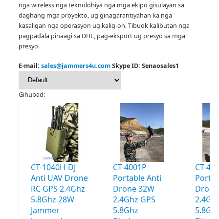
nga wireless nga teknolohiya nga mga ekipo gisulayan sa
daghang mga proyekto, ug ginagarantiyahan ka nga
kasaligan nga operasyon ug kalig-on.
Tibuok kalibutan nga
pagpadala pinaagi sa DHL, pag-eksport ug presyo sa mga
presyo.
E-mail:
sales@jammers4u.com
Skype ID: Senaosales1
Gihubad:
CT-1040H-DJ
CT-4001P
CT-40
Anti UAV Drone
Portable Anti
Portab
RC GPS 2.4Ghz
Drone 32W
Drone
5.8Ghz 28W
2.4Ghz GPS
2.4Gh
Jammer
5.8Ghz
5.8Gh