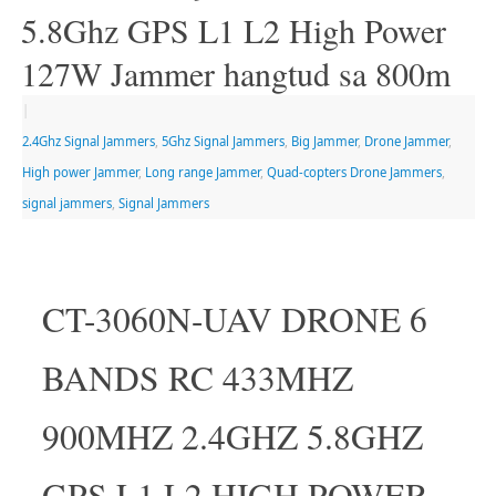
5.8Ghz GPS L1 L2 High Power
127W Jammer hangtud sa 800m
|
2.4Ghz Signal Jammers
,
5Ghz Signal Jammers
,
Big Jammer
,
Drone Jammer
,
High power Jammer
,
Long range Jammer
,
Quad-copters Drone Jammers
,
signal jammers
,
Signal Jammers
CT-3060N-UAV DRONE 6
BANDS RC 433MHZ
900MHZ 2.4GHZ 5.8GHZ
GPS L1 L2 HIGH POWER