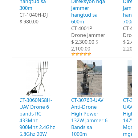
hangtud sa
Direksyon nga
Direk
300m
Jammer
Jamme
CT-1040H-DJ
hangtud sa
hangt
$ 980.00
600m
700m
CT-4001P
CT-40
Drone Jammer
Drone
$ 2,300.00 $
$ 2,40
2,100.00
2,200.
CT-3060N58H-
CT-3076B-UAV
CT-30
UAV Drone 6
Anti-Drone
UAV A
bands RC
High Power
High 
433Mhz
132W Jammer 6
147W 
900Mhz 2.4Ghz
Bands sa
Mga b
5.8Ghz 20W
1000m
mga 