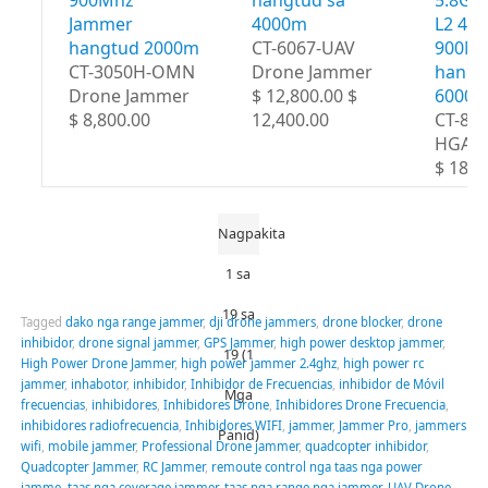
900Mhz
hangtud sa
5.8Gh
Jammer
4000m
L2 43
hangtud 2000m
CT-6067-UAV
900M
CT-3050H-OMN
Drone Jammer
hangt
Drone Jammer
$ 12,800.00 $
6000
$ 8,800.00
12,400.00
CT-80
HGA
$ 18,8
Nagpakita
1 sa
19 sa
Tagged
dako nga range jammer
,
dji drone jammers
,
drone blocker
,
drone
inhibidor
,
drone signal jammer
,
GPS Jammer
,
high power desktop jammer
,
19 (1
High Power Drone Jammer
,
high power jammer 2.4ghz
,
high power rc
jammer
,
inhabotor
,
inhibidor
,
Inhibidor de Frecuencias
,
inhibidor de Móvil
Mga
frecuencias
,
inhibidores
,
Inhibidores Drone
,
Inhibidores Drone Frecuencia
,
inhibidores radiofrecuencia
,
Inhibidores WIFI
,
jammer
,
Jammer Pro
,
jammers
Panid)
wifi
,
mobile jammer
,
Professional Drone jammer
,
quadcopter inhibidor
,
Quadcopter Jammer
,
RC Jammer
,
remoute control nga taas nga power
jamme
,
taas nga coverage jammer
,
taas nga range nga jammer
,
UAV Drone