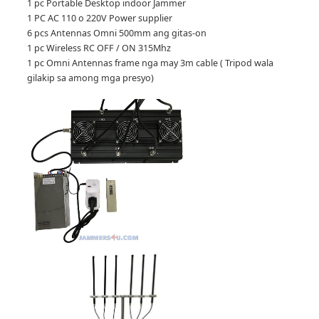
1 pc Portable Desktop indoor Jammer
1 PC AC 110 o 220V Power supplier
6 pcs Antennas Omni 500mm ang gitas-on
1 pc Wireless RC OFF / ON 315Mhz
1 pc Omni Antennas frame nga may 3m cable ( Tripod wala
gilakip sa among mga presyo)