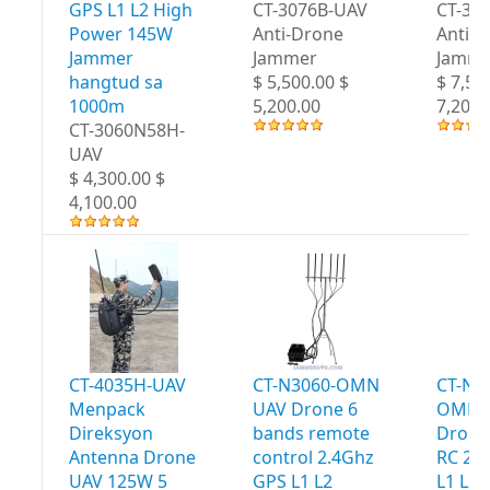
GPS L1 L2 High
CT-3076B-UAV
CT-30
Power 145W
Anti-Drone
Anti-
Jammer
Jammer
Jamme
hangtud sa
$ 5,500.00 $
$ 7,50
1000m
5,200.00
7,200.
CT-3060N58H-
UAV
$ 4,300.00 $
4,100.00
CT-4035H-UAV
CT-N3060-OMN
CT-N3
Menpack
UAV Drone 6
OMN 
Direksyon
bands remote
Drone
Antenna Drone
control 2.4Ghz
RC 2.
UAV 125W 5
GPS L1 L2
L1 L2 