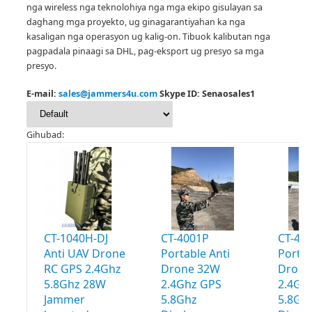
nga wireless nga teknolohiya nga mga ekipo gisulayan sa
daghang mga proyekto, ug ginagarantiyahan ka nga
kasaligan nga operasyon ug kalig-on.
Tibuok kalibutan nga
pagpadala pinaagi sa DHL, pag-eksport ug presyo sa mga
presyo.
E-mail:
sales@jammers4u.com
Skype ID: Senaosales1
Gihubad:
CT-1040H-DJ
CT-4001P
CT-40
Anti UAV Drone
Portable Anti
Portab
RC GPS 2.4Ghz
Drone 32W
Drone
5.8Ghz 28W
2.4Ghz GPS
2.4Gh
Jammer
5.8Ghz
5.8Gh