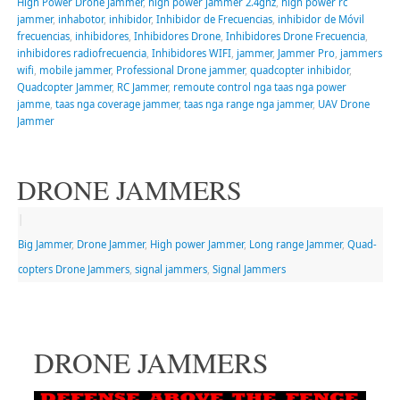
High Power Drone Jammer
,
high power jammer 2.4ghz
,
high power rc
jammer
,
inhabotor
,
inhibidor
,
Inhibidor de Frecuencias
,
inhibidor de Móvil
frecuencias
,
inhibidores
,
Inhibidores Drone
,
Inhibidores Drone Frecuencia
,
inhibidores radiofrecuencia
,
Inhibidores WIFI
,
jammer
,
Jammer Pro
,
jammers
wifi
,
mobile jammer
,
Professional Drone jammer
,
quadcopter inhibidor
,
Quadcopter Jammer
,
RC Jammer
,
remoute control nga taas nga power
jamme
,
taas nga coverage jammer
,
taas nga range nga jammer
,
UAV Drone
Jammer
DRONE JAMMERS
|
Big Jammer
,
Drone Jammer
,
High power Jammer
,
Long range Jammer
,
Quad-
copters Drone Jammers
,
signal jammers
,
Signal Jammers
DRONE JAMMERS