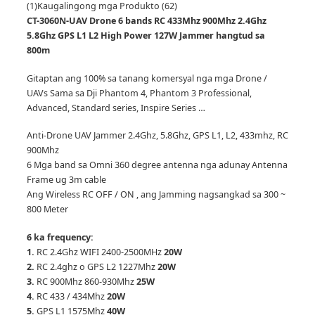
(1)
Kaugalingong mga Produkto (62)
CT-3060N-UAV Drone 6 bands RC 433Mhz 900Mhz 2.4Ghz
5.8Ghz GPS L1 L2 High Power 127W Jammer hangtud sa
800m
Gitaptan ang 100% sa tanang komersyal nga mga Drone /
UAVs Sama sa Dji Phantom 4, Phantom 3 Professional,
Advanced, Standard series, Inspire Series …
Anti-Drone UAV Jammer 2.4Ghz, 5.8Ghz, GPS L1, L2, 433mhz, RC
900Mhz
6 Mga band sa Omni 360 degree antenna nga adunay Antenna
Frame ug 3m cable
Ang Wireless RC OFF / ON , ang Jamming nagsangkad sa 300 ~
800 Meter
6 ka frequency:
1.
RC 2.4Ghz WIFI 2400-2500MHz
20W
2.
RC 2.4ghz o GPS L2 1227Mhz
20W
3.
RC 900Mhz 860-930Mhz
25W
4.
RC 433 / 434Mhz
20W
5.
GPS L1 1575Mhz
40W