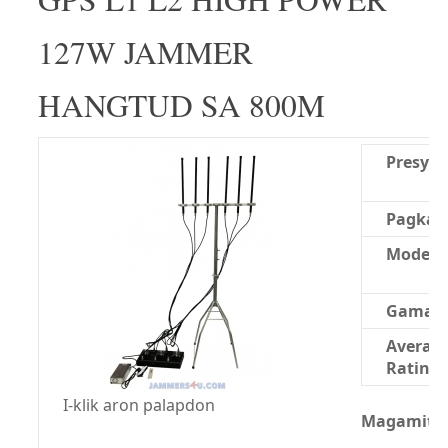
127W JAMMER
HANGTUD SA 800M
Presyo:
Pagkao
Modelo
Gama:
Averag
Rating:
I-klik aron palapdon
Magamit n