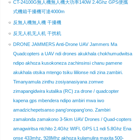
CT-24100G無人機無人機大功率140W 2.4Ghz GPS便攜
式機箱干擾機可達4000m
反無人機無人機 干擾機
反无人机无人机 干扰机
DRONE JAMMERS Anti-Drone UAV Jammers Ma
Quadcopters a UAV ndi drones akukhala chokhumudwitsa
ndipo akhoza kusokoneza zachinsinsi chanu pamene
akukhala otsika mtengo tsiku lililonse ndi zina zambiri.
Timanyamula zinthu zosiyanasiyana zomwe
zimapangidwira kutalika (RC) za drone / quadcopter
kapena gps mbendera ndipo ambiri mwa iwo
amadzichepetsanso pang’onopang’ono. Zambiri
zamalonda zamakono 3-5km UAV Drones / Quad-copters
amagwiritsa ntchito 2.4Ghz WIFI, GPS L1 ndi 5.8Ghz Ena
onse 433mhz, 928Mhz akhoza kulamulira maxita 500-