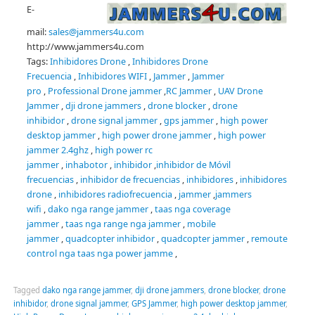
E-
mail:
sales@jammers4u.com
http://www.jammers4u.com
Tags:
Inhibidores Drone
,
Inhibidores Drone
Frecuencia
,
Inhibidores WIFI
,
Jammer
,
Jammer
pro
,
Professional Drone jammer
,
RC Jammer
,
UAV Drone
Jammer
,
dji drone jammers
,
drone blocker
,
drone
inhibidor
,
drone signal jammer
,
gps jammer
,
high power
desktop jammer
,
high power drone jammer
,
high power
jammer 2.4ghz
,
high power rc
jammer
,
inhabotor
,
inhibidor
,
inhibidor de Móvil
frecuencias
,
inhibidor de frecuencias
,
inhibidores
,
inhibidores
drone
,
inhibidores radiofrecuencia
,
jammer
,
jammers
wifi
,
dako nga range jammer
,
taas nga coverage
jammer
,
taas nga range nga jammer
,
mobile
jammer
,
quadcopter inhibidor
,
quadcopter jammer
,
remoute
control nga taas nga power jamme
,
Tagged
dako nga range jammer
,
dji drone jammers
,
drone blocker
,
drone
inhibidor
,
drone signal jammer
,
GPS Jammer
,
high power desktop jammer
,