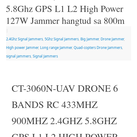
5.8Ghz GPS L1 L2 High Power
127W Jammer hangtud sa 800m
|
2.4Ghz Signal Jammers
,
5Ghz Signal Jammers
,
Big Jammer
,
Drone Jammer
,
High power Jammer
,
Long range Jammer
,
Quad-copters Drone Jammers
,
signal jammers
,
Signal Jammers
CT-3060N-UAV DRONE 6
BANDS RC 433MHZ
900MHZ 2.4GHZ 5.8GHZ
GPS L1 L2 HIGH POWER