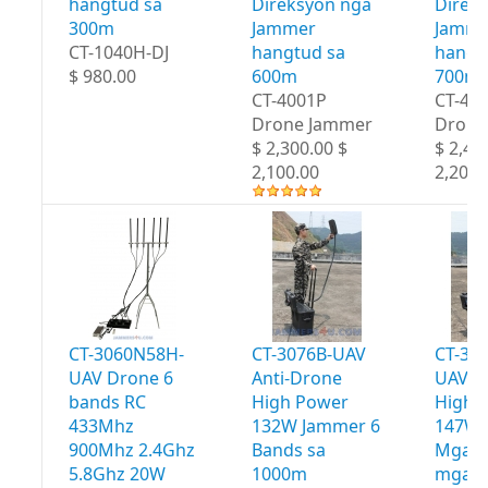
hangtud sa
Direksyon nga
Direk
300m
Jammer
Jamme
CT-1040H-DJ
hangtud sa
hangt
$ 980.00
600m
700m
CT-4001P
CT-40
Drone Jammer
Drone
$ 2,300.00 $
$ 2,40
2,100.00
2,200.
CT-3060N58H-
CT-3076B-UAV
CT-30
UAV Drone 6
Anti-Drone
UAV A
bands RC
High Power
High 
433Mhz
132W Jammer 6
147W 
900Mhz 2.4Ghz
Bands sa
Mga b
5.8Ghz 20W
1000m
mga 