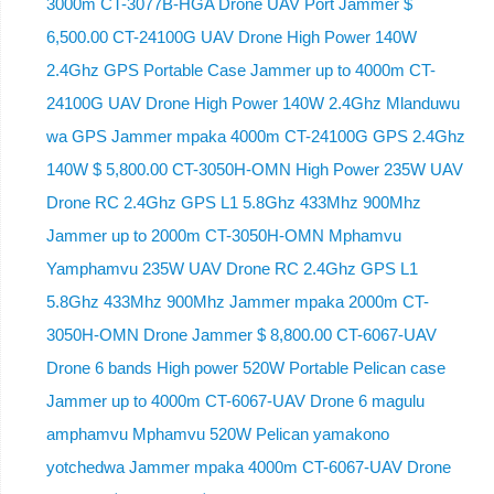
3000m CT-3077B-HGA Drone UAV Port Jammer $
6,500.00 CT-24100G UAV Drone High Power 140W
2.4Ghz GPS Portable Case Jammer up to 4000m CT-
24100G UAV Drone High Power 140W 2.4Ghz Mlanduwu
wa GPS Jammer mpaka 4000m CT-24100G GPS 2.4Ghz
140W $ 5,800.00 CT-3050H-OMN High Power 235W UAV
Drone RC 2.4Ghz GPS L1 5.8Ghz 433Mhz 900Mhz
Jammer up to 2000m CT-3050H-OMN Mphamvu
Yamphamvu 235W UAV Drone RC 2.4Ghz GPS L1
5.8Ghz 433Mhz 900Mhz Jammer mpaka 2000m CT-
3050H-OMN Drone Jammer $ 8,800.00 CT-6067-UAV
Drone 6 bands High power 520W Portable Pelican case
Jammer up to 4000m CT-6067-UAV Drone 6 magulu
amphamvu Mphamvu 520W Pelican yamakono
yotchedwa Jammer mpaka 4000m CT-6067-UAV Drone