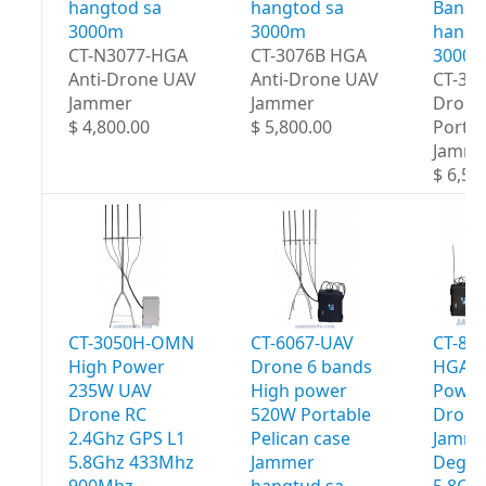
hangtod sa
hangtod sa
Bands
3000m
3000m
hangt
CT-N3077-HGA
CT-3076B HGA
3000
Anti-Drone UAV
Anti-Drone UAV
CT-30
Jammer
Jammer
Drone
$ 4,800.00
$ 5,800.00
Portab
Jamme
$ 6,50
CT-3050H-OMN
CT-6067-UAV
CT-80
High Power
Drone 6 bands
HGA H
235W UAV
High power
Power
Drone RC
520W Portable
Drone
2.4Ghz GPS L1
Pelican case
Jamme
5.8Ghz 433Mhz
Jammer
Degre