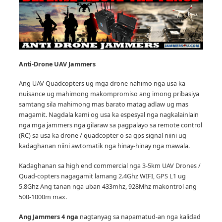
Anti-Drone UAV
Jammers
Ang UAV Quadcopters ug mga drone nahimo nga usa ka
nuisance ug mahimong makompromiso ang imong pribasiya
samtang sila mahimong mas barato matag adlaw ug mas
magamit.
Nagdala kami og usa ka espesyal nga nagkalainlain
nga mga jammers nga gilaraw sa pagpalayo sa remote control
(RC) sa usa ka drone / quadcopter o sa gps signal niini ug
kadaghanan niini awtomatik nga hinay-hinay nga mawala.
Kadaghanan sa high end commercial nga 3-5km UAV Drones /
Quad-copters nagagamit lamang 2.4Ghz WIFI, GPS L1 ug
5.8Ghz Ang tanan nga uban 433mhz, 928Mhz makontrol ang
500-1000m max.
Ang Jammers 4 nga
nagtanyag sa napamatud-an nga kalidad