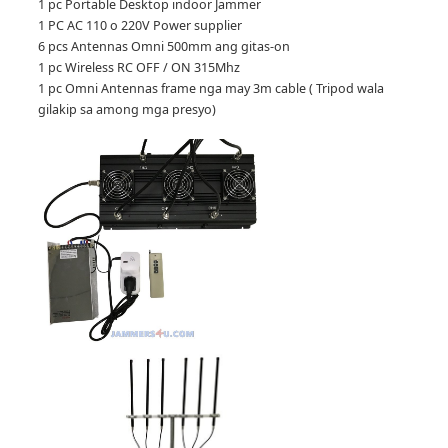
1 pc Portable Desktop indoor Jammer
1 PC AC 110 o 220V Power supplier
6 pcs Antennas Omni 500mm ang gitas-on
1 pc Wireless RC OFF / ON 315Mhz
1 pc Omni Antennas frame nga may 3m cable ( Tripod wala
gilakip sa among mga presyo)