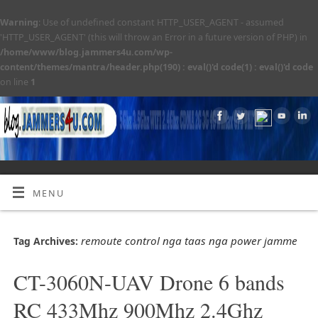
Warning
: Use of undefined constant HTTP_USER_AGENT - assumed
'HTTP_USER_AGENT' (this will throw an Error in a future version of PHP) in
/home/www/blog.jammers4u.com/wp-
content/themes/mantra/header.php(190) : eval()'d code(1) : eval()'d code
on line
1
MENU
remoute control nga taas nga power jamme
Tag Archives:
CT-3060N-UAV Drone 6 bands
RC 433Mhz 900Mhz 2.4Ghz