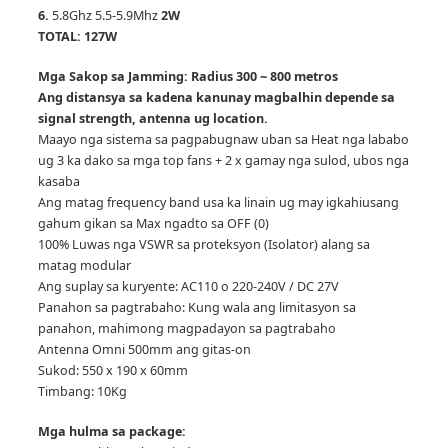
6.
5.8Ghz 5.5-5.9Mhz
2W
TOTAL: 127W
Mga Sakop sa Jamming: Radius 300 ~ 800 metros
Ang distansya sa kadena kanunay magbalhin depende sa
signal strength, antenna ug location.
Maayo nga sistema sa pagpabugnaw uban sa Heat nga lababo
ug 3 ka dako sa mga top fans + 2 x gamay nga sulod, ubos nga
kasaba
Ang matag frequency band usa ka linain ug may igkahiusang
gahum gikan sa Max ngadto sa OFF (0)
100% Luwas nga VSWR sa proteksyon (Isolator) alang sa
matag modular
Ang suplay sa kuryente: AC110 o 220-240V / DC 27V
Panahon sa pagtrabaho: Kung wala ang limitasyon sa
panahon, mahimong magpadayon sa pagtrabaho
Antenna Omni 500mm ang gitas-on
Sukod: 550 x 190 x 60mm
Timbang: 10Kg
Mga hulma sa package: