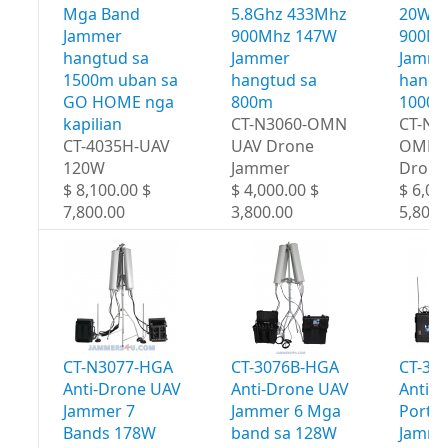
Mga Band
5.8Ghz 433Mhz
20W 4
Jammer
900Mhz 147W
900Mh
hangtud sa
Jammer
Jamme
1500m uban sa
hangtud sa
hangt
GO HOME nga
800m
1000
kapilian
CT-N3060-OMN
CT-N3
CT-4035H-UAV
UAV Drone
OMN 
120W
Jammer
Drone
$ 8,100.00 $
$ 4,000.00 $
$ 6,00
7,800.00
3,800.00
5,800.
CT-N3077-HGA
CT-3076B-HGA
CT-30
Anti-Drone UAV
Anti-Drone UAV
Anti-
Jammer 7
Jammer 6 Mga
Portab
Bands 178W
band sa 128W
Jamme