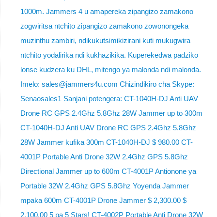
1000m. Jammers 4 u amapereka zipangizo zamakono
zogwiritsa ntchito zipangizo zamakono zowonongeka
muzinthu zambiri, ndikukutsimikizirani kuti mukugwira
ntchito yodalirika ndi kukhazikika. Kuperekedwa padziko
lonse kudzera ku DHL, mitengo ya malonda ndi malonda.
Imelo: sales@jammers4u.com Chizindikiro cha Skype:
Senaosales1 Sanjani potengera: CT-1040H-DJ Anti UAV
Drone RC GPS 2.4Ghz 5.8Ghz 28W Jammer up to 300m
CT-1040H-DJ Anti UAV Drone RC GPS 2.4Ghz 5.8Ghz
28W Jammer kufika 300m CT-1040H-DJ $ 980.00 CT-
4001P Portable Anti Drone 32W 2.4Ghz GPS 5.8Ghz
Directional Jammer up to 600m CT-4001P Antionone ya
Portable 32W 2.4Ghz GPS 5.8Ghz Yoyenda Jammer
mpaka 600m CT-4001P Drone Jammer $ 2,300.00 $
2,100.00 5 pa 5 Stars! CT-4002P Portable Anti Drone 32W