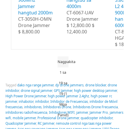
900Mhz
hangtud sa
5.8Gh
Jammer
4000m
L2 43
hangtud 2000m
CT-6067-UAV
900M
CT-3050H-OMN
Drone Jammer
hangt
Drone Jammer
$ 12,800.00 $
6000
$ 8,800.00
12,400.00
CT-80
HGA
$ 18,8
Nagpakita
1 sa
19 sa
Tagged
dako nga range jammer
,
dji drone jammers
,
drone blocker
,
drone
inhibidor
,
drone signal jammer
,
GPS Jammer
,
high power desktop jammer
,
19 (1
High Power Drone Jammer
,
high power jammer 2.4ghz
,
high power rc
jammer
,
inhabotor
,
inhibidor
,
Inhibidor de Frecuencias
,
inhibidor de Móvil
Mga
frecuencias
,
inhibidores
,
Inhibidores Drone
,
Inhibidores Drone Frecuencia
,
inhibidores radiofrecuencia
,
Inhibidores WIFI
,
jammer
,
Jammer Pro
,
jammers
Panid)
wifi
,
mobile jammer
,
Professional Drone jammer
,
quadcopter inhibidor
,
Quadcopter Jammer
,
RC Jammer
,
remoute control nga taas nga power
jamme
,
taas nga coverage jammer
,
taas nga range nga jammer
,
UAV Drone