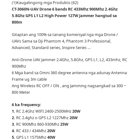
(1)
Kaugalingong mga Produkto (62)
CT-3060N-UAV Drone 6 bands RC 433Mhz 900Mhz 2.4Ghz
5.8Ghz GPS L1 L2 High Power 127W Jammer hangtud sa
800m
Gitaptan ang 100% sa tanang komersyal nga mga Drone /
UAVs Sama sa Dji Phantom 4, Phantom 3 Professional,
Advanced, Standard series, Inspire Series …
Anti-Drone UAV Jammer 2.4Ghz, 5.8Ghz, GPS L1, L2, 433mhz, RC
900Mhz
6 Mga band sa Omni 360 degree antenna nga adunay Antenna
Frame ug 3m cable
Ang Wireless RC OFF / ON , ang Jamming nagsangkad sa 300 ~
800 Meter
6 ka frequency:
1.
RC 2.4Ghz WIFI 2400-2500MHz
20W
2.
RC 2.4ghz o GPS L2 1227Mhz
20W
3.
RC 900Mhz 860-930Mhz
25W
4.
RC 433 / 434Mhz
20W
5.
GPS L1 1575Mhz
40W