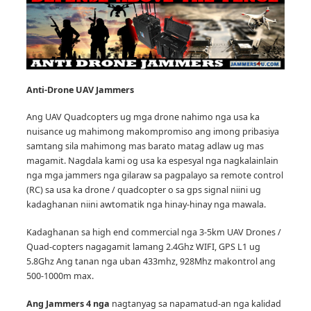
Anti-Drone UAV
Jammers
Ang UAV Quadcopters ug mga drone nahimo nga usa ka
nuisance ug mahimong makompromiso ang imong pribasiya
samtang sila mahimong mas barato matag adlaw ug mas
magamit.
Nagdala kami og usa ka espesyal nga nagkalainlain
nga mga jammers nga gilaraw sa pagpalayo sa remote control
(RC) sa usa ka drone / quadcopter o sa gps signal niini ug
kadaghanan niini awtomatik nga hinay-hinay nga mawala.
Kadaghanan sa high end commercial nga 3-5km UAV Drones /
Quad-copters nagagamit lamang 2.4Ghz WIFI, GPS L1 ug
5.8Ghz Ang tanan nga uban 433mhz, 928Mhz makontrol ang
500-1000m max.
Ang Jammers 4 nga
nagtanyag sa napamatud-an nga kalidad