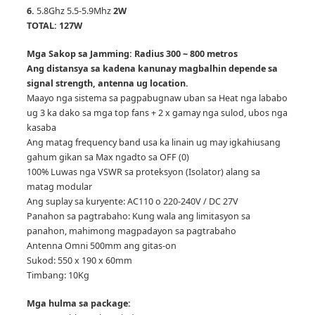
6.
5.8Ghz 5.5-5.9Mhz
2W
TOTAL: 127W
Mga Sakop sa Jamming: Radius 300 ~ 800 metros
Ang distansya sa kadena kanunay magbalhin depende sa
signal strength, antenna ug location.
Maayo nga sistema sa pagpabugnaw uban sa Heat nga lababo
ug 3 ka dako sa mga top fans + 2 x gamay nga sulod, ubos nga
kasaba
Ang matag frequency band usa ka linain ug may igkahiusang
gahum gikan sa Max ngadto sa OFF (0)
100% Luwas nga VSWR sa proteksyon (Isolator) alang sa
matag modular
Ang suplay sa kuryente: AC110 o 220-240V / DC 27V
Panahon sa pagtrabaho: Kung wala ang limitasyon sa
panahon, mahimong magpadayon sa pagtrabaho
Antenna Omni 500mm ang gitas-on
Sukod: 550 x 190 x 60mm
Timbang: 10Kg
Mga hulma sa package: