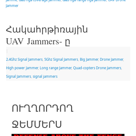
Jammer
Հակահրթիռային
UAV Jammers- ը
|
2.4Ghz Signal Jammers
,
5Ghz Signal Jammers
,
Big Jammer
,
Drone Jammer
,
High power Jammer
,
Long range Jammer
,
Quad-copters Drone Jammers
,
Signal Jammers
,
signal jammers
ՈՒՂՂՈՐԴՈՂ
ՋԵՄՄԵՐՍ