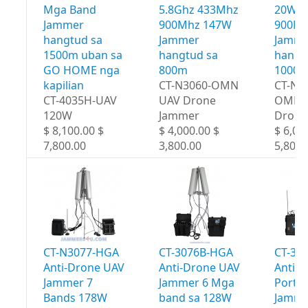
Mga Band
5.8Ghz 433Mhz
20W 4
Jammer
900Mhz 147W
900Mh
hangtud sa
Jammer
Jamme
1500m uban sa
hangtud sa
hangt
GO HOME nga
800m
1000
kapilian
CT-N3060-OMN
CT-N3
CT-4035H-UAV
UAV Drone
OMN 
120W
Jammer
Drone
$ 8,100.00 $
$ 4,000.00 $
$ 6,00
7,800.00
3,800.00
5,800.
CT-N3077-HGA
CT-3076B-HGA
CT-30
Anti-Drone UAV
Anti-Drone UAV
Anti-
Jammer 7
Jammer 6 Mga
Portab
Bands 178W
band sa 128W
Jamme