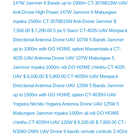
147W Jammer 6 Bands up to 1500m CT-3076B15W-UAV
Anti-Drone High Power 147W Jammer 6 Mabungwe
mpaka 1500m CT-3076B15W Anti-Drone Jammer $
7,500.00 $ 7,200.00 5 pa 5 Stars! CT-4035-UAV Menpack
Directional Antenna Drone UAV 107W 5 Bands Jammer
up to 1000m with GO HOME option Manambala a CT-
4035-UAV Antenna Drone UAV 107W Mabungwe 5
Jammer mpaka 1000m ndi GO HOME chinthu CT-4035-
UAV $ 6,100.00 $ 5,800.00 CT-4035H-UAV Menpack
Directional Antenna Drone UAV 125W 5 Bands Jammer
up to 1500m with GO HOME option CT-4035H-UAV
Yogwira Ntchito Yogwira Antenna Drone UAV 125W 5
Mabungwe Jammer mpaka 1500m ali ndi GO HOME
chinthu CT-4035H-UAV 120W $ 8,100.00 $ 7,800.00 CT–
N3060-OMN UAV Drone 6 bands remote controls 2.4Ghz