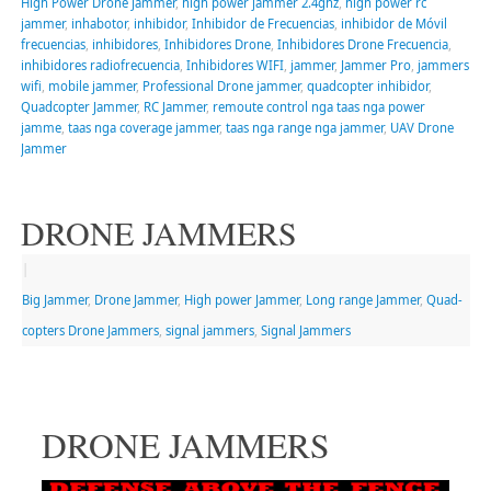
High Power Drone Jammer
,
high power jammer 2.4ghz
,
high power rc
jammer
,
inhabotor
,
inhibidor
,
Inhibidor de Frecuencias
,
inhibidor de Móvil
frecuencias
,
inhibidores
,
Inhibidores Drone
,
Inhibidores Drone Frecuencia
,
inhibidores radiofrecuencia
,
Inhibidores WIFI
,
jammer
,
Jammer Pro
,
jammers
wifi
,
mobile jammer
,
Professional Drone jammer
,
quadcopter inhibidor
,
Quadcopter Jammer
,
RC Jammer
,
remoute control nga taas nga power
jamme
,
taas nga coverage jammer
,
taas nga range nga jammer
,
UAV Drone
Jammer
DRONE JAMMERS
|
Big Jammer
,
Drone Jammer
,
High power Jammer
,
Long range Jammer
,
Quad-
copters Drone Jammers
,
signal jammers
,
Signal Jammers
DRONE JAMMERS