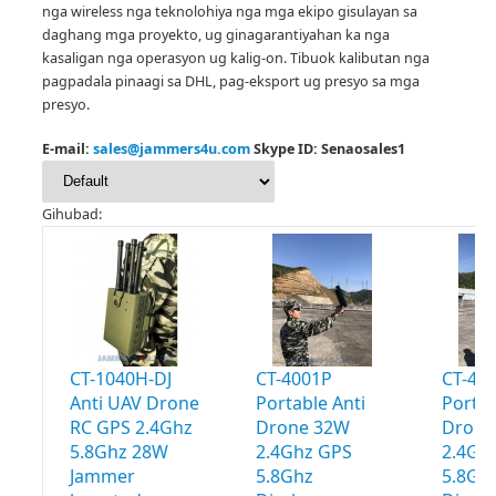
nga wireless nga teknolohiya nga mga ekipo gisulayan sa
daghang mga proyekto, ug ginagarantiyahan ka nga
kasaligan nga operasyon ug kalig-on.
Tibuok kalibutan nga
pagpadala pinaagi sa DHL, pag-eksport ug presyo sa mga
presyo.
E-mail:
sales@jammers4u.com
Skype ID: Senaosales1
Gihubad:
CT-1040H-DJ
CT-4001P
CT-40
Anti UAV Drone
Portable Anti
Portab
RC GPS 2.4Ghz
Drone 32W
Drone
5.8Ghz 28W
2.4Ghz GPS
2.4Gh
Jammer
5.8Ghz
5.8Gh