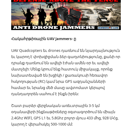
Հակահրթիռային UAV
Jammers- ը
UAV Quadcopters եւ drones դառնում են նյարդայնություն
եւ կարող է փոխզիջման ձեր գաղտնիությունը, քանի որ
դրանք դառնում են ավելի էժան ամեն օր եւ ավելի
մատչելի:
Մենք կրում ենք հատուկ միջակայք, որոնք
նախատեսված են խցիկի / քառակուսի հեռավոր
հսկողության (RC) կամ նրա GPS ազդանշանների
համար եւ նրանց մեծ մասը ավտոմատ կերպով
դանդաղորեն սահում է ինքն իրեն:
Շատ բարձր վերջնական առեւտրային 3-5 կմ
օդանավերի ինքնաթիռները օգտագործում են միայն
2.4Ghz WIFI, GPS L1 եւ 5.8Ghz բոլոր մյուս 433 մհց, 928 ՄՀց,
կարող է վերահսկել 500-1000 մմ: