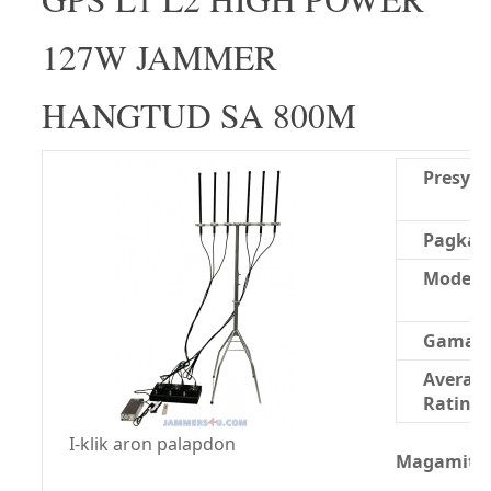
127W JAMMER
HANGTUD SA 800M
Presyo:
Pagkao
Modelo
Gama:
Averag
Rating:
I-klik aron palapdon
Magamit n