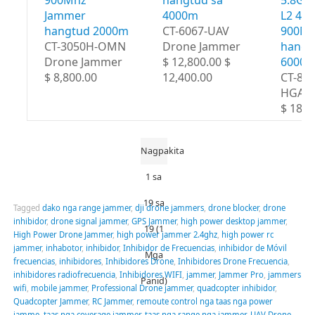
900Mhz
hangtud sa
5.8Gh
Jammer
4000m
L2 43
hangtud 2000m
CT-6067-UAV
900M
CT-3050H-OMN
Drone Jammer
hangt
Drone Jammer
$ 12,800.00 $
6000
$ 8,800.00
12,400.00
CT-80
HGA
$ 18,8
Nagpakita
1 sa
19 sa
Tagged
dako nga range jammer
,
dji drone jammers
,
drone blocker
,
drone
inhibidor
,
drone signal jammer
,
GPS Jammer
,
high power desktop jammer
,
19 (1
High Power Drone Jammer
,
high power jammer 2.4ghz
,
high power rc
jammer
,
inhabotor
,
inhibidor
,
Inhibidor de Frecuencias
,
inhibidor de Móvil
Mga
frecuencias
,
inhibidores
,
Inhibidores Drone
,
Inhibidores Drone Frecuencia
,
inhibidores radiofrecuencia
,
Inhibidores WIFI
,
jammer
,
Jammer Pro
,
jammers
Panid)
wifi
,
mobile jammer
,
Professional Drone jammer
,
quadcopter inhibidor
,
Quadcopter Jammer
,
RC Jammer
,
remoute control nga taas nga power
jamme
,
taas nga coverage jammer
,
taas nga range nga jammer
,
UAV Drone