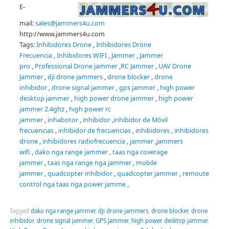
E-
mail:
sales@jammers4u.com
http://www.jammers4u.com
Tags:
Inhibidores Drone
,
Inhibidores Drone
Frecuencia
,
Inhibidores WIFI
,
Jammer
,
Jammer
pro
,
Professional Drone jammer
,
RC Jammer
,
UAV Drone
Jammer
,
dji drone jammers
,
drone blocker
,
drone
inhibidor
,
drone signal jammer
,
gps jammer
,
high power
desktop jammer
,
high power drone jammer
,
high power
jammer 2.4ghz
,
high power rc
jammer
,
inhabotor
,
inhibidor
,
inhibidor de Móvil
frecuencias
,
inhibidor de frecuencias
,
inhibidores
,
inhibidores
drone
,
inhibidores radiofrecuencia
,
jammer
,
jammers
wifi
,
dako nga range jammer
,
taas nga coverage
jammer
,
taas nga range nga jammer
,
mobile
jammer
,
quadcopter inhibidor
,
quadcopter jammer
,
remoute
control nga taas nga power jamme
,
Tagged
dako nga range jammer
,
dji drone jammers
,
drone blocker
,
drone
inhibidor
,
drone signal jammer
,
GPS Jammer
,
high power desktop jammer
,