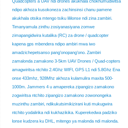
Quadcopters a UAV ndi drones akukhala chokhumudwitsa
ndipo akhoza kusokoneza zachinsinsi chanu pamene
akukhala otsika mtengo tsiku lililonse ndi zina zambiri.
Timanyamula zinthu zosiyanasiyana zomwe
zimapangidwira kutalika (RC) za drone / quadcopter
kapena gps mbendera ndipo ambiri mwa iwo
amadzichepetsanso pang’onopang’ono. Zambiri
zamalonda zamakono 3-5km UAV Drones / Quad-copters
amagwiritsa ntchito 2.4Ghz WIFI, GPS L1 ndi 5.8Ghz Ena
onse 433mhz, 928Mhz akhoza kulamulira maxita 500-
1000m. Jammers 4 u amapereka zipangizo zamakono
zogwiritsa ntchito zipangizo zamakono zowonongeka
muzinthu zambiri, ndikukutsimikizirani kuti mukugwira
ntchito yodalirika ndi kukhazikika. Kuperekedwa padziko
lonse kudzera ku DHL, mitengo ya malonda ndi malonda.