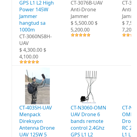
GPS L1 L2 High
CT-3076B-UAV
CT-30
Power 145W
Anti-Drone
Anti-
Jammer
Jammer
Jamme
hangtud sa
$ 5,500.00 $
$ 7,50
1000m
5,200.00
7,200.
CT-3060N58H-
UAV
$ 4,300.00 $
4,100.00
CT-4035H-UAV
CT-N3060-OMN
CT-N3
Menpack
UAV Drone 6
OMN 
Direksyon
bands remote
Drone
Antenna Drone
control 2.4Ghz
RC 2.
UAV 125W 5
GPS L1 L2
L1 L2 