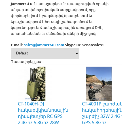
Jammers 4 u-
ն առաջարկում է ապացուցված որակի
անլար տեխնոլոգիական սարքավորում, որը
փորձարկվում է բազմաթիվ ծրագրերում եւ
երաշխավորում է հուսալի շահագործում եւ
կայունություն:
Համաշխարհային առաքում DHL,
արտահանման եւ մեծածախ գների միջոցով:
E-mail:
sales@jammers4u.com
Skype ID: Senaosales1
Դասավորել ըստ:
CT-1040H-DJ
CT-4001P շարժակ
հակաօվկիանոսային
հակահրդեհային
դիսպետչեր RC GPS
շարժիչ 32W 2.4Ghz
2.4Ghz 5.8Ghz 28W
GPS 5.8Ghz