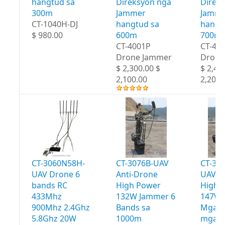
hangtud sa
Direksyon nga
Direk
300m
Jammer
Jamme
CT-1040H-DJ
hangtud sa
hangt
$ 980.00
600m
700m
CT-4001P
CT-40
Drone Jammer
Drone
$ 2,300.00 $
$ 2,40
2,100.00
2,200.
CT-3060N58H-
CT-3076B-UAV
CT-30
UAV Drone 6
Anti-Drone
UAV A
bands RC
High Power
High 
433Mhz
132W Jammer 6
147W 
900Mhz 2.4Ghz
Bands sa
Mga b
5.8Ghz 20W
1000m
mga 