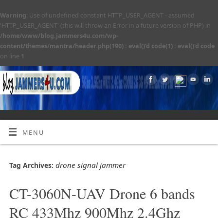
Warning
: Use of undefined constant HTTP_USER_AGENT - assumed
'HTTP_USER_AGENT' (this will throw an Error in a future version of PHP) in
/home/www/blog.jammers4u.com/wp-
content/themes/mantra/header.php(190) : eval()'d code(1) : eval()'d code
on line
1
MENU
drone signal jammer
Tag Archives:
CT-3060N-UAV Drone 6 bands
RC 433Mhz 900Mhz 2.4Ghz