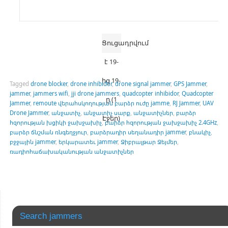
Ցուցադրվում
է 19-
ից 19-
Tagged
drone blocker
,
drone inhibidor
,
drone signal jammer
,
GPS Jammer
,
jammer
,
jammers wifi
,
jji drone jammers
,
quadcopter inhibidor
,
Quadcopter
ը (1
Jammer
,
remoute վերահսկողության բարձր ուժը jamme
,
RJ Jammer
,
UAV
Drone Jammer
,
անջատիչ
,
անջատիչ սարք
,
անջատիչներ
,
բարձր
Էջեր)
հզորության խցիկի ջախջախիչ
,
բարձր հզորության ջախջախիչ 2.4GHz
,
բարձր ճնշման ռնգեղջյուր
,
բարձրադիր սեղանադիր jammer
,
բնակիչ
,
բջջային jammer
,
երկարատեւ jammer
,
Ջիբրալթար Ջեյմեր
,
ռադիոհաճախականության անջատիչներ
Search jammers