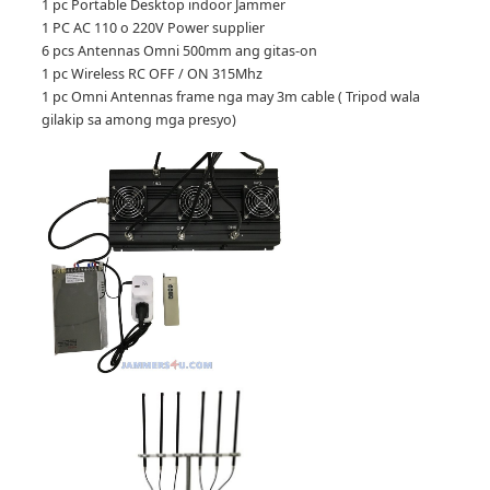
1 pc Portable Desktop indoor Jammer
1 PC AC 110 o 220V Power supplier
6 pcs Antennas Omni 500mm ang gitas-on
1 pc Wireless RC OFF / ON 315Mhz
1 pc Omni Antennas frame nga may 3m cable ( Tripod wala
gilakip sa among mga presyo)