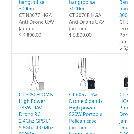
hangtod sa
hangtod sa
Bands
3000m
3000m
hangt
CT-N3077-HGA
CT-3076B HGA
3000
Anti-Drone UAV
Anti-Drone UAV
CT-30
Jammer
Jammer
Drone
$ 4,800.00
$ 5,800.00
Portab
Jamme
$ 6,50
CT-3050H-OMN
CT-6067-UAV
CT-80
High Power
Drone 6 bands
HGA H
235W UAV
High power
Power
Drone RC
520W Portable
Drone
2.4Ghz GPS L1
Pelican case
Jamme
5.8Ghz 433Mhz
Jammer
Degre