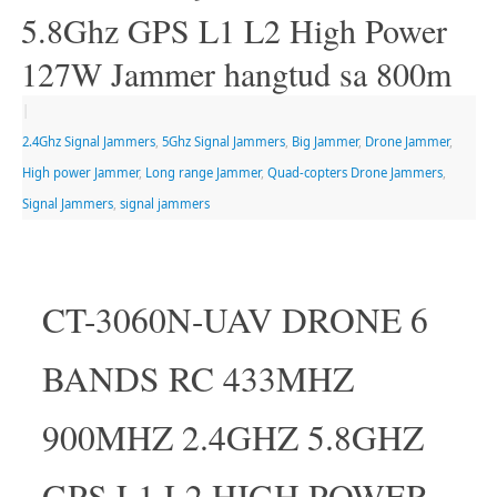
5.8Ghz GPS L1 L2 High Power
127W Jammer hangtud sa 800m
|
2.4Ghz Signal Jammers
,
5Ghz Signal Jammers
,
Big Jammer
,
Drone Jammer
,
High power Jammer
,
Long range Jammer
,
Quad-copters Drone Jammers
,
Signal Jammers
,
signal jammers
CT-3060N-UAV DRONE 6
BANDS RC 433MHZ
900MHZ 2.4GHZ 5.8GHZ
GPS L1 L2 HIGH POWER