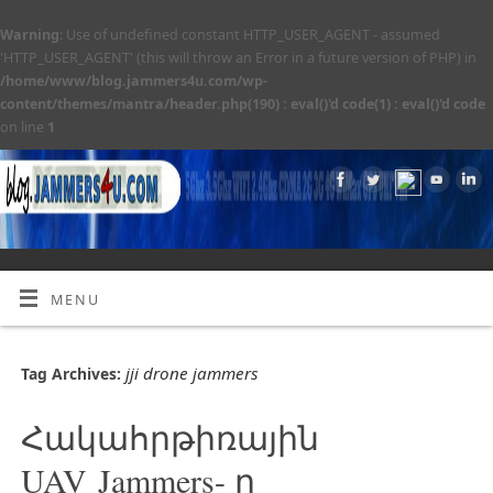
Warning
: Use of undefined constant HTTP_USER_AGENT - assumed
'HTTP_USER_AGENT' (this will throw an Error in a future version of PHP) in
/home/www/blog.jammers4u.com/wp-
content/themes/mantra/header.php(190) : eval()'d code(1) : eval()'d code
on line
1
MENU
jji drone jammers
Tag Archives:
Հակահրթիռային
UAV Jammers- ը