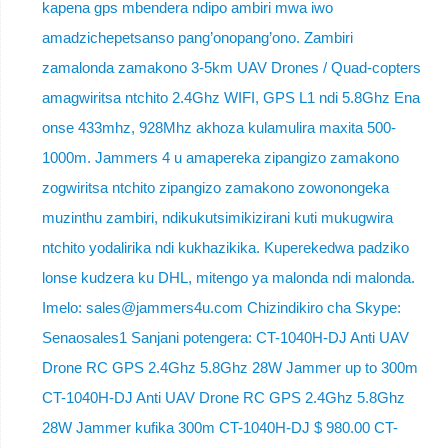
kapena gps mbendera ndipo ambiri mwa iwo
amadzichepetsanso pang’onopang’ono. Zambiri
zamalonda zamakono 3-5km UAV Drones / Quad-copters
amagwiritsa ntchito 2.4Ghz WIFI, GPS L1 ndi 5.8Ghz Ena
onse 433mhz, 928Mhz akhoza kulamulira maxita 500-
1000m. Jammers 4 u amapereka zipangizo zamakono
zogwiritsa ntchito zipangizo zamakono zowonongeka
muzinthu zambiri, ndikukutsimikizirani kuti mukugwira
ntchito yodalirika ndi kukhazikika. Kuperekedwa padziko
lonse kudzera ku DHL, mitengo ya malonda ndi malonda.
Imelo: sales@jammers4u.com Chizindikiro cha Skype:
Senaosales1 Sanjani potengera: CT-1040H-DJ Anti UAV
Drone RC GPS 2.4Ghz 5.8Ghz 28W Jammer up to 300m
CT-1040H-DJ Anti UAV Drone RC GPS 2.4Ghz 5.8Ghz
28W Jammer kufika 300m CT-1040H-DJ $ 980.00 CT-