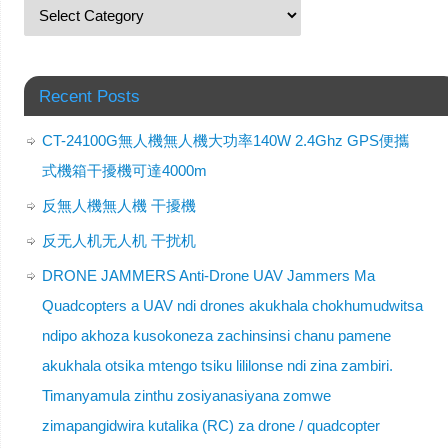
Recent Posts
CT-24100G無人機無人機大功率140W 2.4Ghz GPS便攜
式機箱干擾機可達4000m
反無人機無人機 干擾機
反无人机无人机 干扰机
DRONE JAMMERS Anti-Drone UAV Jammers Ma
Quadcopters a UAV ndi drones akukhala chokhumudwitsa
ndipo akhoza kusokoneza zachinsinsi chanu pamene
akukhala otsika mtengo tsiku lililonse ndi zina zambiri.
Timanyamula zinthu zosiyanasiyana zomwe
zimapangidwira kutalika (RC) za drone / quadcopter