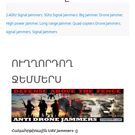
|
2.4Ghz Signal Jammers
,
5Ghz Signal Jammers
,
Big Jammer
,
Drone Jammer
,
High power Jammer
,
Long range Jammer
,
Quad-copters Drone Jammers
,
signal jammers
,
Signal Jammers
ՈՒՂՂՈՐԴՈՂ
ՋԵՄՄԵՐՍ
Հակահրթիռային UAV
Jammers- ը