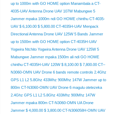
up to 1000m with GO HOME option Manambala a CT-
4035-UAV Antenna Drone UAV 107W Mabungwe 5
Jammer mpaka 1000m ndi GO HOME chinthu CT-4035-
UAV $ 6,100.00 $ 5,800.00 CT-4035H-UAV Menpack
Directional Antenna Drone UAV 125W 5 Bands Jammer
up to 1500m with GO HOME option CT-4035H-UAV
Yogwira Ntchito Yogwira Antenna Drone UAV 125W 5
Mabungwe Jammer mpaka 1500m ali ndi GO HOME
chinthu CT-4035H-UAV 120W $ 8,100.00 $ 7,800.00 CT–
N3060-OMN UAV Drone 6 bands remote controls 2.4Ghz
GPS L1 L2 5.8Ghz 433Mhz 900Mhz 147W Jammer up to
800m CT-N3060-OMN UAV Drone 6 magulu otetezeka
2.4Ghz GPS L1 L2 5.8Ghz 433Mhz 900Mhz 147W
Jammer mpaka 800m CT-N3060-OMN UA Drone
Jammer $ 4,000.00 $ 3,800.00 CT-N306058H-OMN UAV