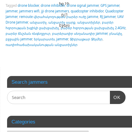
ից 19-
Tagged
drone blocker
,
drone inhibidor
,
drone signal jammer
,
GPS Jammer
,
jammer
,
jammers wifi
,
jji drone jammers
,
quadcopter inhibidor
,
Quadcopter
ը (1
Jammer
,
remoute վերահսկողության բարձր ուժը jamme
,
RJ Jammer
,
UAV
Drone Jammer
,
անջատիչ
,
անջատիչ սարք
,
անջատիչներ
,
բարձր
Էջեր)
հզորության խցիկի ջախջախիչ
,
բարձր հզորության ջախջախիչ 2.4GHz
,
բարձր ճնշման ռնգեղջյուր
,
բարձրադիր սեղանադիր jammer
,
բնակիչ
,
բջջային jammer
,
երկարատեւ jammer
,
Ջիբրալթար Ջեյմեր
,
ռադիոհաճախականության անջատիչներ
Search jammers
OK
Categories