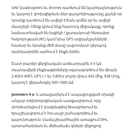
UAV Quadcopters եւ drones դառնում են նյարդայնություն
եւ կարող է փոխզիջման ձեր գաղտնիությունը, քանի որ
դրանք դառնում են ավելի էժան ամեն օր եւ ավելի
մատչելի:
Մենք կրում ենք հատուկ միջակայք, որոնք
նախատեսված են խցիկի / քառակուսի հեռավոր
հսկողության (RC) կամ նրա GPS ազդանշանների
համար եւ նրանց մեծ մասը ավտոմատ կերպով
դանդաղորեն սահում է ինքն իրեն:
Շատ բարձր վերջնական առեւտրային 3-5 կմ
օդանավերի ինքնաթիռները օգտագործում են միայն
2.4Ghz WIFI, GPS L1 եւ 5.8Ghz բոլոր մյուս 433 մհց, 928 ՄՀց,
կարող է վերահսկել 500-1000 մմ:
Jammers 4 u-
ն առաջարկում է ապացուցված որակի
անլար տեխնոլոգիական սարքավորում, որը
փորձարկվում է բազմաթիվ ծրագրերում եւ
երաշխավորում է հուսալի շահագործում եւ
կայունություն:
Համաշխարհային առաքում DHL,
արտահանման եւ մեծածախ գների միջոցով: