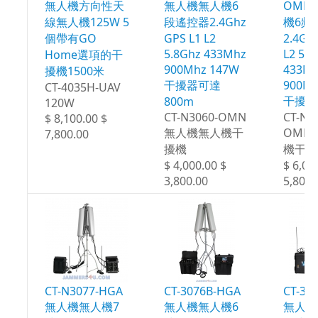
無人機方向性天
無人機無人機6
OMN
線無人機125W 5
段遙控器2.4Ghz
機6頻
個帶有GO
GPS L1 L2
2.4Gh
5.8Ghz 433Mhz
L2 5.
Home選項的干
900Mhz 147W
433M
擾機1500米
干擾器可達
900Mh
CT-4035H-UAV
干擾達
800m
120W
CT-N3060-OMN
CT-N3
$ 8,100.00 $
無人機無人機干
OMN
7,800.00
擾機
機干擾
$ 4,000.00 $
$ 6,00
3,800.00
5,800.
CT-N3077-HGA
CT-3076B-HGA
CT-30
無人機無人機7
無人機無人機6
無人機