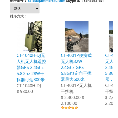
电子邮件：
sales@jammers4u.com
Skype ID：Senaosales1
排序方式：
CT-1040H-DJ无
CT-4001P便携式
CT-4
人机无人机遥控
无人机32W
无人机
器GPS 2.4Ghz
2.4Ghz GPS
2.4Gh
5.8Ghz定向干扰
5.8G
5.8Ghz 28W干
器最大600米
器，最
扰器可达300米
CT-4001P无人机
CT-4
CT-1040H-DJ
$ 980.00
干扰机
干扰机
$ 2,300.00 $
$ 2,40
2,100.00
2,200.