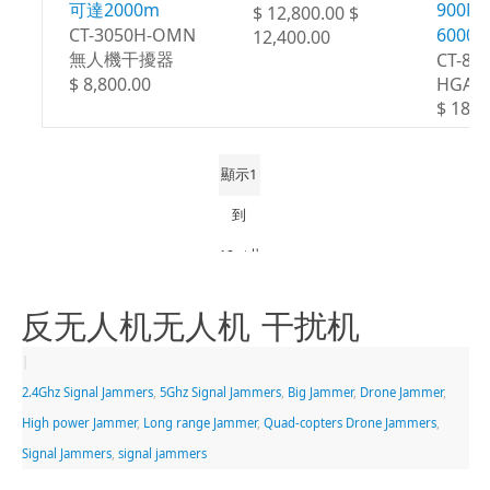
可達2000m
900M
$ 12,800.00 $
CT-3050H-OMN
6000
12,400.00
無人機干擾器
CT-80
$ 8,800.00
HGA
$ 18,8
顯示1
到
19（共
19
反无人机无人机 干扰机
頁）
|
2.4Ghz Signal Jammers
,
5Ghz Signal Jammers
,
Big Jammer
,
Drone Jammer
,
High power Jammer
,
Long range Jammer
,
Quad-copters Drone Jammers
,
Signal Jammers
,
signal jammers