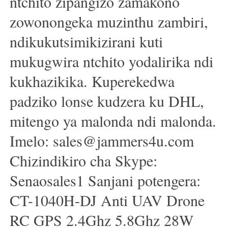
ntchito zipangizo zamakono
zowonongeka muzinthu zambiri,
ndikukutsimikizirani kuti
mukugwira ntchito yodalirika ndi
kukhazikika. Kuperekedwa
padziko lonse kudzera ku DHL,
mitengo ya malonda ndi malonda.
Imelo: sales@jammers4u.com
Chizindikiro cha Skype:
Senaosales1 Sanjani potengera:
CT-1040H-DJ Anti UAV Drone
RC GPS 2.4Ghz 5.8Ghz 28W