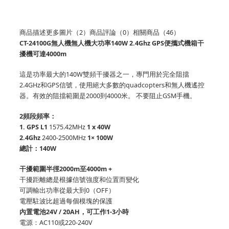
商品描述
更多圖片（2）商品
評論（0）
相關商品（46）
CT-24100G無人機無人機大功率140W 2.4Ghz GPS便攜式機箱干
擾機可達4000m
這是功率最大的140W雙頻干擾器之一，專門用於完全阻擋
2.4GHz和GPS信號，使用絕大多數的quadcopters和無人機遙控
器。有效的阻擋範圍是2000到4000米。
不要阻止GSM手機。
2頻段頻率：
1. GPS L1
1575.42MHz
1 x 40W
2.4Ghz
2400-2500MHz
1× 100W
總計：140W
干擾範圍半徑2000m至4000m +
干擾距離總是根據信號強度和位置而變化
可調輸出功率從最大到0（OFF）
電壓駐波比超過每個模塊的保護
內置電池24V / 20AH，可工作1-3小時
電源：AC110或220-240V