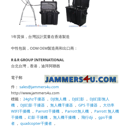
1年質保，台灣設計質量在香港製造
中性包裝，ODM OEM製造商
和出口商：
R＆R GROUP INTERNATIONAL
台北台灣，香港，迪拜阿聯酋
電子郵
件：
sales@jammers4u.com
http://www.jammers4u.com
標籤：
24ghz干擾器
，
DJI無人機
，
DJI幻影
，
DJI幻影無人
機
，
DJI幻影
干擾器
，
無人機干擾器
，
GPS
干擾器
，
大功率
WIFI干擾機
，
Parrott干擾機
，
Parrott無人機
，
Parrott
無人機
干擾機
，
幻影
干擾機
，
無人機干擾機
，
飛行dji
，
gps干擾
者
，
quadcopter干擾者
，