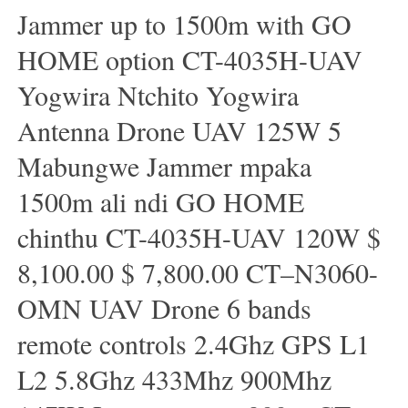
Jammer up to 1500m with GO
HOME option CT-4035H-UAV
Yogwira Ntchito Yogwira
Antenna Drone UAV 125W 5
Mabungwe Jammer mpaka
1500m ali ndi GO HOME
chinthu CT-4035H-UAV 120W $
8,100.00 $ 7,800.00 CT–N3060-
OMN UAV Drone 6 bands
remote controls 2.4Ghz GPS L1
L2 5.8Ghz 433Mhz 900Mhz