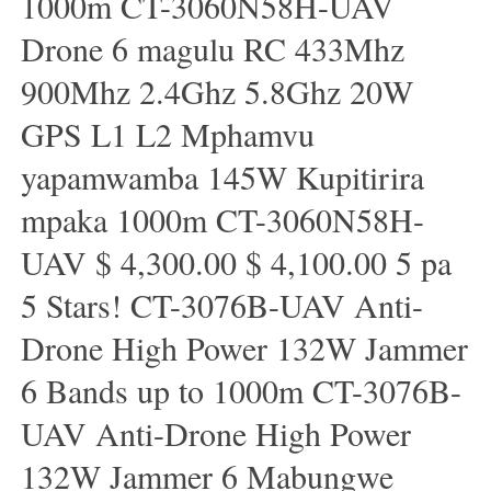
1000m CT-3060N58H-UAV
Drone 6 magulu RC 433Mhz
900Mhz 2.4Ghz 5.8Ghz 20W
GPS L1 L2 Mphamvu
yapamwamba 145W Kupitirira
mpaka 1000m CT-3060N58H-
UAV $ 4,300.00 $ 4,100.00 5 pa
5 Stars! CT-3076B-UAV Anti-
Drone High Power 132W Jammer
6 Bands up to 1000m CT-3076B-
UAV Anti-Drone High Power
132W Jammer 6 Mabungwe