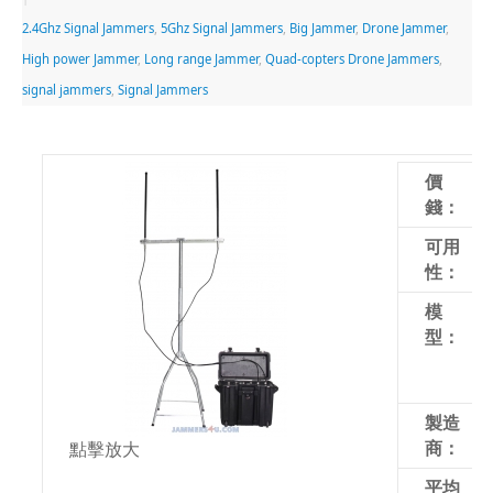
2.4Ghz Signal Jammers
,
5Ghz Signal Jammers
,
Big Jammer
,
Drone Jammer
,
High power Jammer
,
Long range Jammer
,
Quad-copters Drone Jammers
,
signal jammers
,
Signal Jammers
價
錢：
可用
性：
模
型：
製造
商：
點擊放大
平均