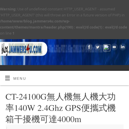
Warning
: Use of undefined constant HTTP_USER_AGENT - assumed
'HTTP_USER_AGENT' (this will throw an Error in a future version of PHP) in
/home/www/blog.jammers4u.com/wp-
content/themes/mantra/header.php(190) : eval()'d code(1) : eval()'d code
on line
1
MENU
CT-24100G無人機無人機大功
率140W 2.4Ghz GPS便攜式機
箱干擾機可達4000m
|