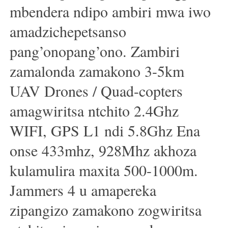
mbendera ndipo ambiri mwa iwo
amadzichepetsanso
pang’onopang’ono. Zambiri
zamalonda zamakono 3-5km
UAV Drones / Quad-copters
amagwiritsa ntchito 2.4Ghz
WIFI, GPS L1 ndi 5.8Ghz Ena
onse 433mhz, 928Mhz akhoza
kulamulira maxita 500-1000m.
Jammers 4 u amapereka
zipangizo zamakono zogwiritsa