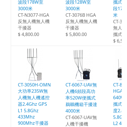
波段178W至
波段128W至
攜式乾
3000米
3000米
段178
CT-N3077-HGA
CT-3076B HGA
米
反無人機無人機
反無人機無人機
CT-30
干擾器
干擾器
無人機
$ 4,800.00
$ 5,800.00
攜式乾
$ 6,50
CT-3050H-OMN
CT-6067-UAV無
CT-80
大功率235W無
HGA
人機6頻段高功
人機無人機遙控
640
率520W便攜式
器2.4Ghz GPS
攜式乾
鵜鶘機箱干擾達
L1 5.8Ghz
度2.4G
4000米
433Mhz
5.8Gh
CT-6067-UAV無
900Mhz干擾器
L2 43
人機干擾機