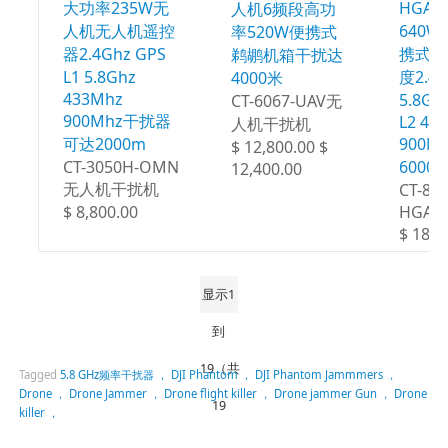
大功率235W无
HGA
人机6频段高功
人机无人机遥控
640
率520W便携式
器2.4Ghz GPS
携式干
鹈鹕机箱干扰达
L1 5.8Ghz
度2.4G
4000米
433Mhz
5.8Gh
CT-6067-UAV无
900Mhz干扰器
L2 43
人机干扰机
可达200​​0m
900M
$ 12,800.00 $
CT-3050H-OMN
6000
12,400.00
无人机干扰机
CT-80
$ 8,800.00
HGA
$ 18,8
显示1
到
19（共
Tagged
5.8 GHz频率干扰器 ， DJI Phantom ， DJI Phantom Jammmers ，
Drone ， Drone Jammer ， Drone flight killer ， Drone jammer Gun ， Drone
19
killer ，
页）