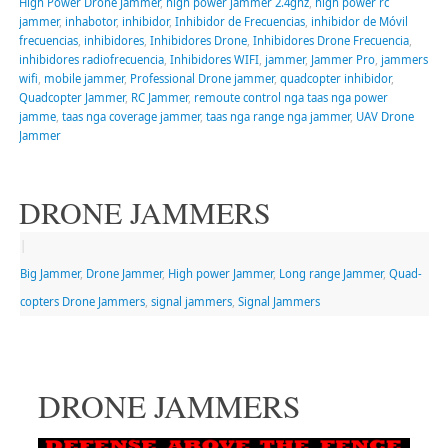
High Power Drone Jammer
,
high power jammer 2.4ghz
,
high power rc
jammer
,
inhabotor
,
inhibidor
,
Inhibidor de Frecuencias
,
inhibidor de Móvil
frecuencias
,
inhibidores
,
Inhibidores Drone
,
Inhibidores Drone Frecuencia
,
inhibidores radiofrecuencia
,
Inhibidores WIFI
,
jammer
,
Jammer Pro
,
jammers
wifi
,
mobile jammer
,
Professional Drone jammer
,
quadcopter inhibidor
,
Quadcopter Jammer
,
RC Jammer
,
remoute control nga taas nga power
jamme
,
taas nga coverage jammer
,
taas nga range nga jammer
,
UAV Drone
Jammer
DRONE JAMMERS
|
Big Jammer
,
Drone Jammer
,
High power Jammer
,
Long range Jammer
,
Quad-
copters Drone Jammers
,
signal jammers
,
Signal Jammers
DRONE JAMMERS