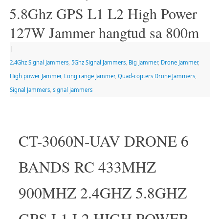
5.8Ghz GPS L1 L2 High Power
127W Jammer hangtud sa 800m
|
2.4Ghz Signal Jammers
,
5Ghz Signal Jammers
,
Big Jammer
,
Drone Jammer
,
High power Jammer
,
Long range Jammer
,
Quad-copters Drone Jammers
,
Signal Jammers
,
signal jammers
CT-3060N-UAV DRONE 6
BANDS RC 433MHZ
900MHZ 2.4GHZ 5.8GHZ
GPS L1 L2 HIGH POWER