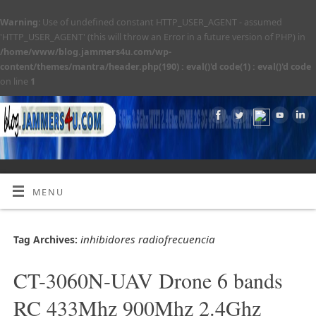
Warning
: Use of undefined constant HTTP_USER_AGENT - assumed
'HTTP_USER_AGENT' (this will throw an Error in a future version of PHP) in
/home/www/blog.jammers4u.com/wp-
content/themes/mantra/header.php(190) : eval()'d code(1) : eval()'d code
on line
1
MENU
inhibidores radiofrecuencia
Tag Archives:
CT-3060N-UAV Drone 6 bands
RC 433Mhz 900Mhz 2.4Ghz