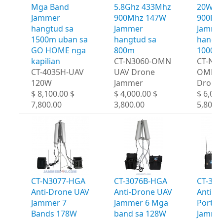
Mga Band
5.8Ghz 433Mhz
20W 4
Jammer
900Mhz 147W
900Mh
hangtud sa
Jammer
Jamme
1500m uban sa
hangtud sa
hangt
GO HOME nga
800m
1000
kapilian
CT-N3060-OMN
CT-N3
CT-4035H-UAV
UAV Drone
OMN 
120W
Jammer
Drone
$ 8,100.00 $
$ 4,000.00 $
$ 6,00
7,800.00
3,800.00
5,800.
CT-N3077-HGA
CT-3076B-HGA
CT-30
Anti-Drone UAV
Anti-Drone UAV
Anti-
Jammer 7
Jammer 6 Mga
Portab
Bands 178W
band sa 128W
Jamme