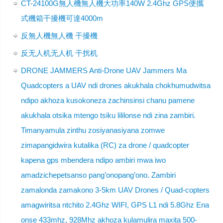
CT-24100G無人機無人機大功率140W 2.4Ghz GPS便攜
式機箱干擾機可達4000m
反無人機無人機 干擾機
反无人机无人机 干扰机
DRONE JAMMERS Anti-Drone UAV Jammers Ma
Quadcopters a UAV ndi drones akukhala chokhumudwitsa
ndipo akhoza kusokoneza zachinsinsi chanu pamene
akukhala otsika mtengo tsiku lililonse ndi zina zambiri.
Timanyamula zinthu zosiyanasiyana zomwe
zimapangidwira kutalika (RC) za drone / quadcopter
kapena gps mbendera ndipo ambiri mwa iwo
amadzichepetsanso pang’onopang’ono. Zambiri
zamalonda zamakono 3-5km UAV Drones / Quad-copters
amagwiritsa ntchito 2.4Ghz WIFI, GPS L1 ndi 5.8Ghz Ena
onse 433mhz, 928Mhz akhoza kulamulira maxita 500-