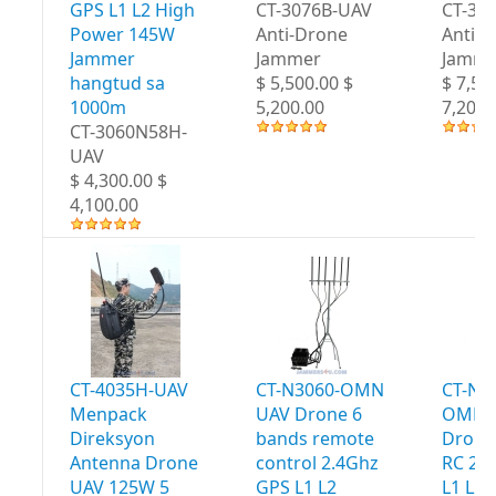
GPS L1 L2 High
CT-3076B-UAV
CT-30
Power 145W
Anti-Drone
Anti-
Jammer
Jammer
Jamme
hangtud sa
$ 5,500.00 $
$ 7,50
1000m
5,200.00
7,200.
CT-3060N58H-
UAV
$ 4,300.00 $
4,100.00
CT-4035H-UAV
CT-N3060-OMN
CT-N3
Menpack
UAV Drone 6
OMN 
Direksyon
bands remote
Drone
Antenna Drone
control 2.4Ghz
RC 2.
UAV 125W 5
GPS L1 L2
L1 L2 