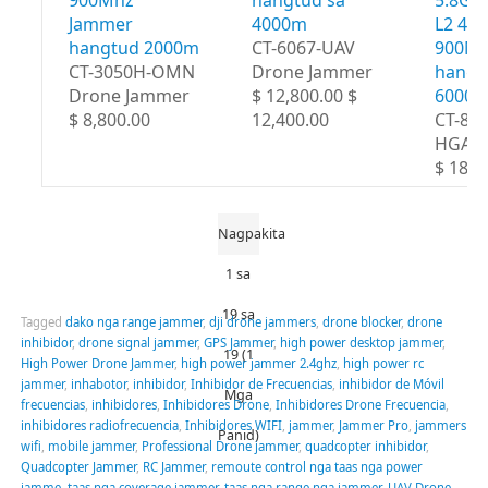
900Mhz
hangtud sa
5.8Gh
Jammer
4000m
L2 43
hangtud 2000m
CT-6067-UAV
900M
CT-3050H-OMN
Drone Jammer
hangt
Drone Jammer
$ 12,800.00 $
6000
$ 8,800.00
12,400.00
CT-80
HGA
$ 18,8
Nagpakita
1 sa
19 sa
Tagged
dako nga range jammer
,
dji drone jammers
,
drone blocker
,
drone
inhibidor
,
drone signal jammer
,
GPS Jammer
,
high power desktop jammer
,
19 (1
High Power Drone Jammer
,
high power jammer 2.4ghz
,
high power rc
jammer
,
inhabotor
,
inhibidor
,
Inhibidor de Frecuencias
,
inhibidor de Móvil
Mga
frecuencias
,
inhibidores
,
Inhibidores Drone
,
Inhibidores Drone Frecuencia
,
inhibidores radiofrecuencia
,
Inhibidores WIFI
,
jammer
,
Jammer Pro
,
jammers
Panid)
wifi
,
mobile jammer
,
Professional Drone jammer
,
quadcopter inhibidor
,
Quadcopter Jammer
,
RC Jammer
,
remoute control nga taas nga power
jamme
,
taas nga coverage jammer
,
taas nga range nga jammer
,
UAV Drone