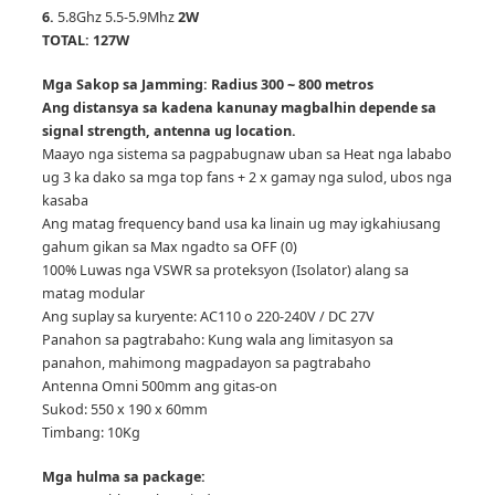
6.
5.8Ghz 5.5-5.9Mhz
2W
TOTAL: 127W
Mga Sakop sa Jamming: Radius 300 ~ 800 metros
Ang distansya sa kadena kanunay magbalhin depende sa
signal strength, antenna ug location.
Maayo nga sistema sa pagpabugnaw uban sa Heat nga lababo
ug 3 ka dako sa mga top fans + 2 x gamay nga sulod, ubos nga
kasaba
Ang matag frequency band usa ka linain ug may igkahiusang
gahum gikan sa Max ngadto sa OFF (0)
100% Luwas nga VSWR sa proteksyon (Isolator) alang sa
matag modular
Ang suplay sa kuryente: AC110 o 220-240V / DC 27V
Panahon sa pagtrabaho: Kung wala ang limitasyon sa
panahon, mahimong magpadayon sa pagtrabaho
Antenna Omni 500mm ang gitas-on
Sukod: 550 x 190 x 60mm
Timbang: 10Kg
Mga hulma sa package: