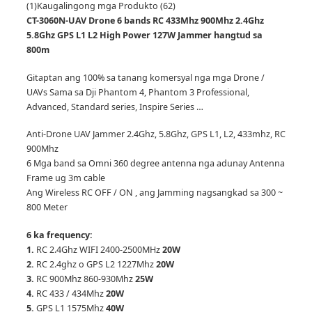
(1)
Kaugalingong mga Produkto (62)
CT-3060N-UAV Drone 6 bands RC 433Mhz 900Mhz 2.4Ghz
5.8Ghz GPS L1 L2 High Power 127W Jammer hangtud sa
800m
Gitaptan ang 100% sa tanang komersyal nga mga Drone /
UAVs Sama sa Dji Phantom 4, Phantom 3 Professional,
Advanced, Standard series, Inspire Series …
Anti-Drone UAV Jammer 2.4Ghz, 5.8Ghz, GPS L1, L2, 433mhz, RC
900Mhz
6 Mga band sa Omni 360 degree antenna nga adunay Antenna
Frame ug 3m cable
Ang Wireless RC OFF / ON , ang Jamming nagsangkad sa 300 ~
800 Meter
6 ka frequency:
1.
RC 2.4Ghz WIFI 2400-2500MHz
20W
2.
RC 2.4ghz o GPS L2 1227Mhz
20W
3.
RC 900Mhz 860-930Mhz
25W
4.
RC 433 / 434Mhz
20W
5.
GPS L1 1575Mhz
40W