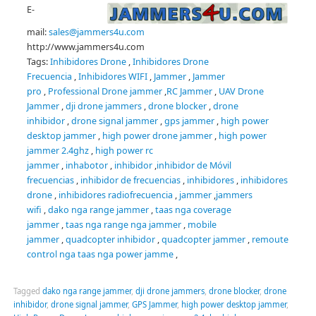
E-
mail:
sales@jammers4u.com
http://www.jammers4u.com
Tags:
Inhibidores Drone
,
Inhibidores Drone
Frecuencia
,
Inhibidores WIFI
,
Jammer
,
Jammer
pro
,
Professional Drone jammer
,
RC Jammer
,
UAV Drone
Jammer
,
dji drone jammers
,
drone blocker
,
drone
inhibidor
,
drone signal jammer
,
gps jammer
,
high power
desktop jammer
,
high power drone jammer
,
high power
jammer 2.4ghz
,
high power rc
jammer
,
inhabotor
,
inhibidor
,
inhibidor de Móvil
frecuencias
,
inhibidor de frecuencias
,
inhibidores
,
inhibidores
drone
,
inhibidores radiofrecuencia
,
jammer
,
jammers
wifi
,
dako nga range jammer
,
taas nga coverage
jammer
,
taas nga range nga jammer
,
mobile
jammer
,
quadcopter inhibidor
,
quadcopter jammer
,
remoute
control nga taas nga power jamme
,
Tagged
dako nga range jammer
,
dji drone jammers
,
drone blocker
,
drone
inhibidor
,
drone signal jammer
,
GPS Jammer
,
high power desktop jammer
,