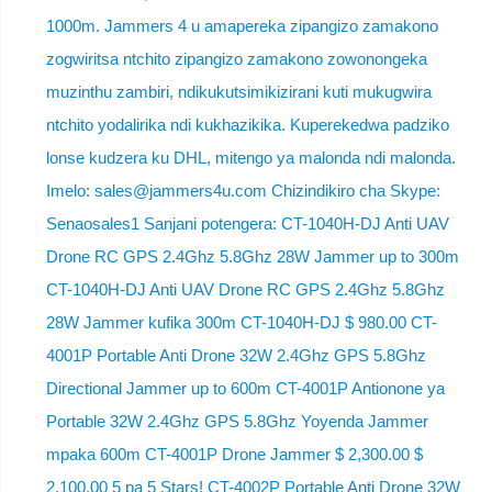
1000m. Jammers 4 u amapereka zipangizo zamakono
zogwiritsa ntchito zipangizo zamakono zowonongeka
muzinthu zambiri, ndikukutsimikizirani kuti mukugwira
ntchito yodalirika ndi kukhazikika. Kuperekedwa padziko
lonse kudzera ku DHL, mitengo ya malonda ndi malonda.
Imelo: sales@jammers4u.com Chizindikiro cha Skype:
Senaosales1 Sanjani potengera: CT-1040H-DJ Anti UAV
Drone RC GPS 2.4Ghz 5.8Ghz 28W Jammer up to 300m
CT-1040H-DJ Anti UAV Drone RC GPS 2.4Ghz 5.8Ghz
28W Jammer kufika 300m CT-1040H-DJ $ 980.00 CT-
4001P Portable Anti Drone 32W 2.4Ghz GPS 5.8Ghz
Directional Jammer up to 600m CT-4001P Antionone ya
Portable 32W 2.4Ghz GPS 5.8Ghz Yoyenda Jammer
mpaka 600m CT-4001P Drone Jammer $ 2,300.00 $
2,100.00 5 pa 5 Stars! CT-4002P Portable Anti Drone 32W