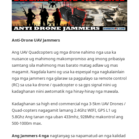
Anti-Drone UAV
Jammers
Ang UAV Quadcopters ug mga drone nahimo nga usa ka
nuisance ug mahimong makompromiso ang imong pribasiya
samtang sila mahimong mas barato matag adlaw ug mas
magamit.
Nagdala kami og usa ka espesyal nga nagkalainlain
nga mga jammers nga gilaraw sa pagpalayo sa remote control
(RC) sa usa ka drone / quadcopter o sa gps signal niini ug
kadaghanan niini awtomatik nga hinay-hinay nga mawala.
Kadaghanan sa high end commercial nga 3-5km UAV Drones /
Quad-copters nagagamit lamang 2.4Ghz WIFI, GPS L1 ug
5.8Ghz Ang tanan nga uban 433mhz, 928Mhz makontrol ang
500-1000m max.
Ang Jammers 4 nga
nagtanyag sa napamatud-an nga kalidad