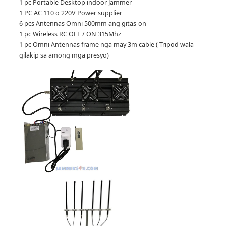
1 pc Portable Desktop indoor Jammer
1 PC AC 110 o 220V Power supplier
6 pcs Antennas Omni 500mm ang gitas-on
1 pc Wireless RC OFF / ON 315Mhz
1 pc Omni Antennas frame nga may 3m cable ( Tripod wala
gilakip sa among mga presyo)