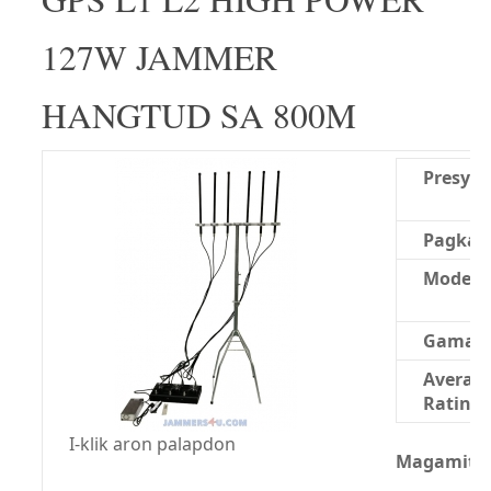
127W JAMMER
HANGTUD SA 800M
Presyo:
Pagkao
Modelo
Gama:
Averag
Rating:
I-klik aron palapdon
Magamit n