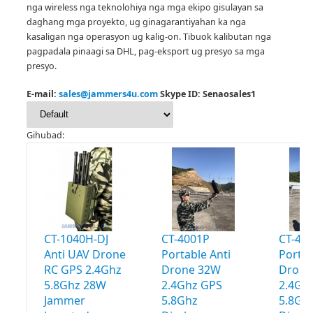
nga wireless nga teknolohiya nga mga ekipo gisulayan sa
daghang mga proyekto, ug ginagarantiyahan ka nga
kasaligan nga operasyon ug kalig-on.
Tibuok kalibutan nga
pagpadala pinaagi sa DHL, pag-eksport ug presyo sa mga
presyo.
E-mail:
sales@jammers4u.com
Skype ID: Senaosales1
Gihubad:
CT-1040H-DJ
CT-4001P
CT-40
Anti UAV Drone
Portable Anti
Portab
RC GPS 2.4Ghz
Drone 32W
Drone
5.8Ghz 28W
2.4Ghz GPS
2.4Gh
Jammer
5.8Ghz
5.8Gh