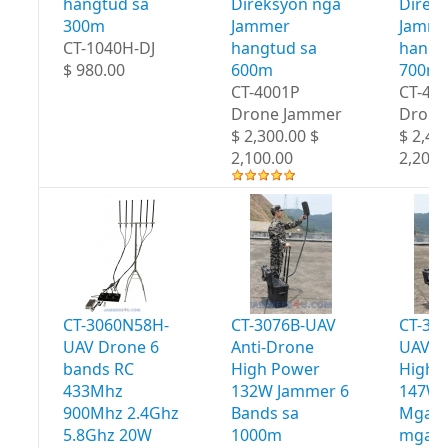
hangtud sa
Direksyon nga
Direk
300m
Jammer
Jamme
CT-1040H-DJ
hangtud sa
hangt
$ 980.00
600m
700m
CT-4001P
CT-40
Drone Jammer
Drone
$ 2,300.00 $
$ 2,40
2,100.00
2,200.
CT-3060N58H-
CT-3076B-UAV
CT-30
UAV Drone 6
Anti-Drone
UAV A
bands RC
High Power
High 
433Mhz
132W Jammer 6
147W 
900Mhz 2.4Ghz
Bands sa
Mga b
5.8Ghz 20W
1000m
mga 