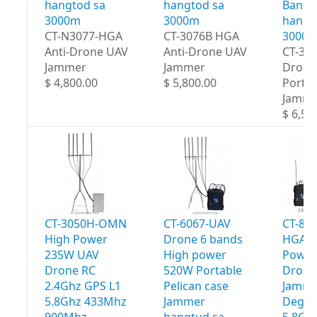
hangtod sa
hangtod sa
Bands
3000m
3000m
hangt
CT-N3077-HGA
CT-3076B HGA
3000
Anti-Drone UAV
Anti-Drone UAV
CT-30
Jammer
Jammer
Drone
$ 4,800.00
$ 5,800.00
Portab
Jamme
$ 6,50
CT-3050H-OMN
CT-6067-UAV
CT-80
High Power
Drone 6 bands
HGA H
235W UAV
High power
Power
Drone RC
520W Portable
Drone
2.4Ghz GPS L1
Pelican case
Jamme
5.8Ghz 433Mhz
Jammer
Degre