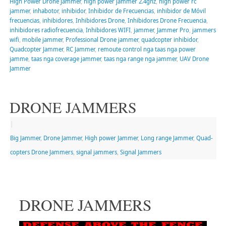
High Power Drone Jammer
,
high power jammer 2.4ghz
,
high power rc
jammer
,
inhabotor
,
inhibidor
,
Inhibidor de Frecuencias
,
inhibidor de Móvil
frecuencias
,
inhibidores
,
Inhibidores Drone
,
Inhibidores Drone Frecuencia
,
inhibidores radiofrecuencia
,
Inhibidores WIFI
,
jammer
,
Jammer Pro
,
jammers
wifi
,
mobile jammer
,
Professional Drone jammer
,
quadcopter inhibidor
,
Quadcopter Jammer
,
RC Jammer
,
remoute control nga taas nga power
jamme
,
taas nga coverage jammer
,
taas nga range nga jammer
,
UAV Drone
Jammer
DRONE JAMMERS
|
Big Jammer
,
Drone Jammer
,
High power Jammer
,
Long range Jammer
,
Quad-
copters Drone Jammers
,
signal jammers
,
Signal Jammers
DRONE JAMMERS