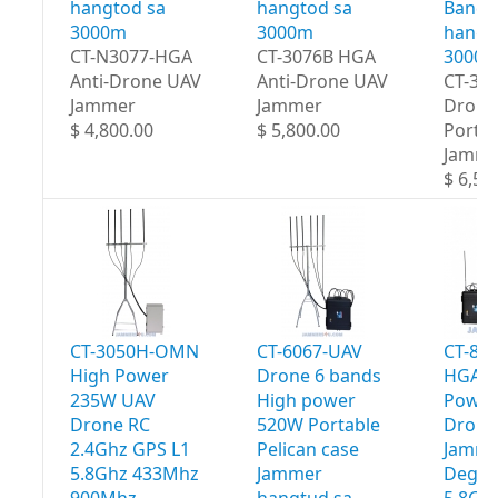
hangtod sa
hangtod sa
Bands
3000m
3000m
hangt
CT-N3077-HGA
CT-3076B HGA
3000
Anti-Drone UAV
Anti-Drone UAV
CT-30
Jammer
Jammer
Drone
$ 4,800.00
$ 5,800.00
Portab
Jamme
$ 6,50
CT-3050H-OMN
CT-6067-UAV
CT-80
High Power
Drone 6 bands
HGA H
235W UAV
High power
Power
Drone RC
520W Portable
Drone
2.4Ghz GPS L1
Pelican case
Jamme
5.8Ghz 433Mhz
Jammer
Degre