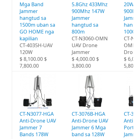
Mga Band
5.8Ghz 433Mhz
20W 4
Jammer
900Mhz 147W
900Mh
hangtud sa
Jammer
Jamme
1500m uban sa
hangtud sa
hangt
GO HOME nga
800m
1000
kapilian
CT-N3060-OMN
CT-N3
CT-4035H-UAV
UAV Drone
OMN 
120W
Jammer
Drone
$ 8,100.00 $
$ 4,000.00 $
$ 6,00
7,800.00
3,800.00
5,800.
CT-N3077-HGA
CT-3076B-HGA
CT-30
Anti-Drone UAV
Anti-Drone UAV
Anti-
Jammer 7
Jammer 6 Mga
Portab
Bands 178W
band sa 128W
Jamme