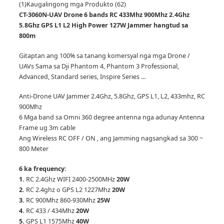
(1)
Kaugalingong mga Produkto (62)
CT-3060N-UAV Drone 6 bands RC 433Mhz 900Mhz 2.4Ghz
5.8Ghz GPS L1 L2 High Power 127W Jammer hangtud sa
800m
Gitaptan ang 100% sa tanang komersyal nga mga Drone /
UAVs Sama sa Dji Phantom 4, Phantom 3 Professional,
Advanced, Standard series, Inspire Series …
Anti-Drone UAV Jammer 2.4Ghz, 5.8Ghz, GPS L1, L2, 433mhz, RC
900Mhz
6 Mga band sa Omni 360 degree antenna nga adunay Antenna
Frame ug 3m cable
Ang Wireless RC OFF / ON , ang Jamming nagsangkad sa 300 ~
800 Meter
6 ka frequency:
1.
RC 2.4Ghz WIFI 2400-2500MHz
20W
2.
RC 2.4ghz o GPS L2 1227Mhz
20W
3.
RC 900Mhz 860-930Mhz
25W
4.
RC 433 / 434Mhz
20W
5.
GPS L1 1575Mhz
40W