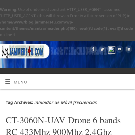
Warning
: Use of undefined constant HTTP_USER_AGENT - assumed
'HTTP_USER_AGENT' (this will throw an Error in a future version of PHP) in
/home/www/blog.jammers4u.com/wp-
content/themes/mantra/header.php(190) : eval()'d code(1) : eval()'d code
on line
1
MENU
inhibidor de Móvil frecuencias
Tag Archives:
CT-3060N-UAV Drone 6 bands
RC 433Mhz 900Mhz 2.4Ghz