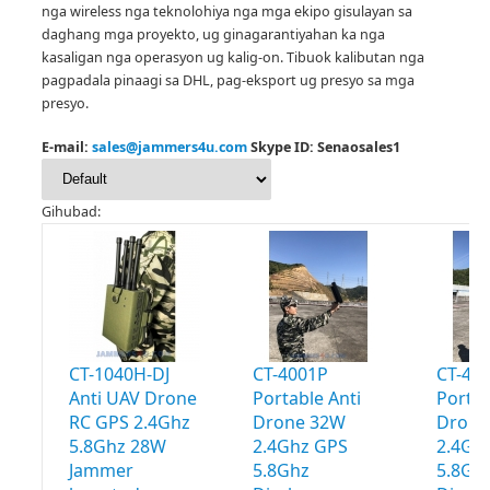
nga wireless nga teknolohiya nga mga ekipo gisulayan sa
daghang mga proyekto, ug ginagarantiyahan ka nga
kasaligan nga operasyon ug kalig-on.
Tibuok kalibutan nga
pagpadala pinaagi sa DHL, pag-eksport ug presyo sa mga
presyo.
E-mail:
sales@jammers4u.com
Skype ID: Senaosales1
Gihubad:
CT-1040H-DJ
CT-4001P
CT-40
Anti UAV Drone
Portable Anti
Portab
RC GPS 2.4Ghz
Drone 32W
Drone
5.8Ghz 28W
2.4Ghz GPS
2.4Gh
Jammer
5.8Ghz
5.8Gh