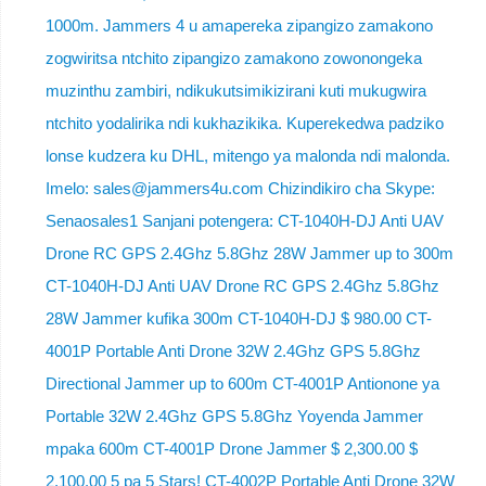
1000m. Jammers 4 u amapereka zipangizo zamakono
zogwiritsa ntchito zipangizo zamakono zowonongeka
muzinthu zambiri, ndikukutsimikizirani kuti mukugwira
ntchito yodalirika ndi kukhazikika. Kuperekedwa padziko
lonse kudzera ku DHL, mitengo ya malonda ndi malonda.
Imelo: sales@jammers4u.com Chizindikiro cha Skype:
Senaosales1 Sanjani potengera: CT-1040H-DJ Anti UAV
Drone RC GPS 2.4Ghz 5.8Ghz 28W Jammer up to 300m
CT-1040H-DJ Anti UAV Drone RC GPS 2.4Ghz 5.8Ghz
28W Jammer kufika 300m CT-1040H-DJ $ 980.00 CT-
4001P Portable Anti Drone 32W 2.4Ghz GPS 5.8Ghz
Directional Jammer up to 600m CT-4001P Antionone ya
Portable 32W 2.4Ghz GPS 5.8Ghz Yoyenda Jammer
mpaka 600m CT-4001P Drone Jammer $ 2,300.00 $
2,100.00 5 pa 5 Stars! CT-4002P Portable Anti Drone 32W