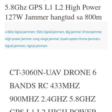
5.8Ghz GPS L1 L2 High Power
127W Jammer hangtud sa 800m
|
2.4Ghz Signal Jammers
,
5Ghz Signal Jammers
,
Big Jammer
,
Drone Jammer
,
High power Jammer
,
Long range Jammer
,
Quad-copters Drone Jammers
,
Signal Jammers
,
signal jammers
CT-3060N-UAV DRONE 6
BANDS RC 433MHZ
900MHZ 2.4GHZ 5.8GHZ
GPS L1 L2 HIGH POWER