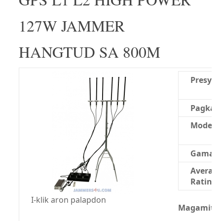
127W JAMMER
HANGTUD SA 800M
Presyo:
Pagkao
Modelo
Gama:
Averag
Rating:
I-klik aron palapdon
Magamit n