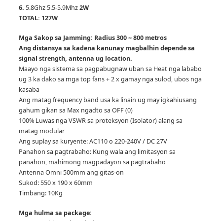
6.
5.8Ghz 5.5-5.9Mhz
2W
TOTAL: 127W
Mga Sakop sa Jamming: Radius 300 ~ 800 metros
Ang distansya sa kadena kanunay magbalhin depende sa
signal strength, antenna ug location.
Maayo nga sistema sa pagpabugnaw uban sa Heat nga lababo
ug 3 ka dako sa mga top fans + 2 x gamay nga sulod, ubos nga
kasaba
Ang matag frequency band usa ka linain ug may igkahiusang
gahum gikan sa Max ngadto sa OFF (0)
100% Luwas nga VSWR sa proteksyon (Isolator) alang sa
matag modular
Ang suplay sa kuryente: AC110 o 220-240V / DC 27V
Panahon sa pagtrabaho: Kung wala ang limitasyon sa
panahon, mahimong magpadayon sa pagtrabaho
Antenna Omni 500mm ang gitas-on
Sukod: 550 x 190 x 60mm
Timbang: 10Kg
Mga hulma sa package: