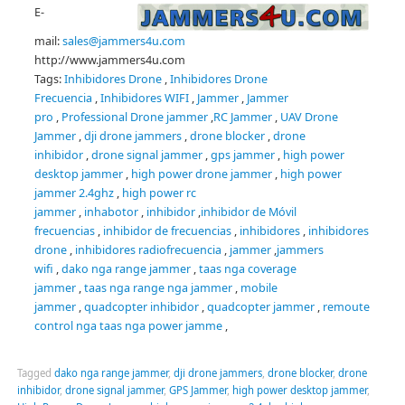
E-
mail:
sales@jammers4u.com
http://www.jammers4u.com
Tags:
Inhibidores Drone
,
Inhibidores Drone
Frecuencia
,
Inhibidores WIFI
,
Jammer
,
Jammer
pro
,
Professional Drone jammer
,
RC Jammer
,
UAV Drone
Jammer
,
dji drone jammers
,
drone blocker
,
drone
inhibidor
,
drone signal jammer
,
gps jammer
,
high power
desktop jammer
,
high power drone jammer
,
high power
jammer 2.4ghz
,
high power rc
jammer
,
inhabotor
,
inhibidor
,
inhibidor de Móvil
frecuencias
,
inhibidor de frecuencias
,
inhibidores
,
inhibidores
drone
,
inhibidores radiofrecuencia
,
jammer
,
jammers
wifi
,
dako nga range jammer
,
taas nga coverage
jammer
,
taas nga range nga jammer
,
mobile
jammer
,
quadcopter inhibidor
,
quadcopter jammer
,
remoute
control nga taas nga power jamme
,
Tagged
dako nga range jammer
,
dji drone jammers
,
drone blocker
,
drone
inhibidor
,
drone signal jammer
,
GPS Jammer
,
high power desktop jammer
,