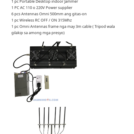
1 pc Portable Desktop indoor Jammer
1 PC AC 110 o 220V Power supplier
6 pcs Antennas Omni 500mm ang gitas-on
1 pc Wireless RC OFF / ON 315Mhz
1 pc Omni Antennas frame nga may 3m cable ( Tripod wala
gilakip sa among mga presyo)