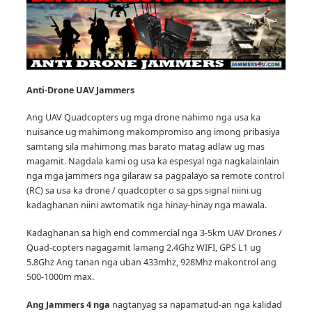
Anti-Drone UAV
Jammers
Ang UAV Quadcopters ug mga drone nahimo nga usa ka
nuisance ug mahimong makompromiso ang imong pribasiya
samtang sila mahimong mas barato matag adlaw ug mas
magamit.
Nagdala kami og usa ka espesyal nga nagkalainlain
nga mga jammers nga gilaraw sa pagpalayo sa remote control
(RC) sa usa ka drone / quadcopter o sa gps signal niini ug
kadaghanan niini awtomatik nga hinay-hinay nga mawala.
Kadaghanan sa high end commercial nga 3-5km UAV Drones /
Quad-copters nagagamit lamang 2.4Ghz WIFI, GPS L1 ug
5.8Ghz Ang tanan nga uban 433mhz, 928Mhz makontrol ang
500-1000m max.
Ang Jammers 4 nga
nagtanyag sa napamatud-an nga kalidad