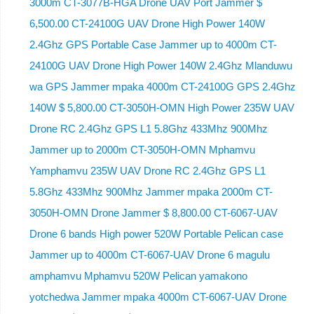
3000m CT-3077B-HGA Drone UAV Port Jammer $
6,500.00 CT-24100G UAV Drone High Power 140W
2.4Ghz GPS Portable Case Jammer up to 4000m CT-
24100G UAV Drone High Power 140W 2.4Ghz Mlanduwu
wa GPS Jammer mpaka 4000m CT-24100G GPS 2.4Ghz
140W $ 5,800.00 CT-3050H-OMN High Power 235W UAV
Drone RC 2.4Ghz GPS L1 5.8Ghz 433Mhz 900Mhz
Jammer up to 2000m CT-3050H-OMN Mphamvu
Yamphamvu 235W UAV Drone RC 2.4Ghz GPS L1
5.8Ghz 433Mhz 900Mhz Jammer mpaka 2000m CT-
3050H-OMN Drone Jammer $ 8,800.00 CT-6067-UAV
Drone 6 bands High power 520W Portable Pelican case
Jammer up to 4000m CT-6067-UAV Drone 6 magulu
amphamvu Mphamvu 520W Pelican yamakono
yotchedwa Jammer mpaka 4000m CT-6067-UAV Drone