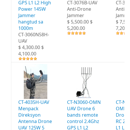
GPS L1 L2 High
CT-3076B-UAV
CT-30
Power 145W
Anti-Drone
Anti-
Jammer
Jammer
Jamme
hangtud sa
$ 5,500.00 $
$ 7,50
1000m
5,200.00
7,200.
CT-3060N58H-
UAV
$ 4,300.00 $
4,100.00
CT-4035H-UAV
CT-N3060-OMN
CT-N3
Menpack
UAV Drone 6
OMN 
Direksyon
bands remote
Drone
Antenna Drone
control 2.4Ghz
RC 2.
UAV 125W 5
GPS L1 L2
L1 L2 