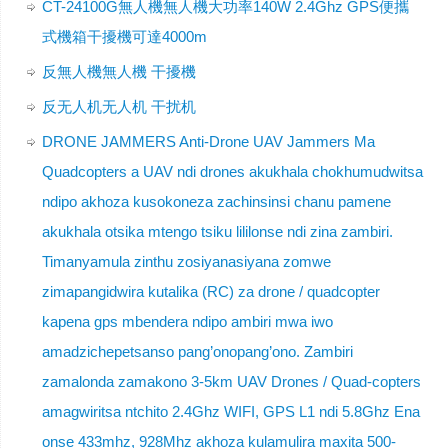
CT-24100G無人機無人機大功率140W 2.4Ghz GPS便攜
式機箱干擾機可達4000m
反無人機無人機 干擾機
反无人机无人机 干扰机
DRONE JAMMERS Anti-Drone UAV Jammers Ma
Quadcopters a UAV ndi drones akukhala chokhumudwitsa
ndipo akhoza kusokoneza zachinsinsi chanu pamene
akukhala otsika mtengo tsiku lililonse ndi zina zambiri.
Timanyamula zinthu zosiyanasiyana zomwe
zimapangidwira kutalika (RC) za drone / quadcopter
kapena gps mbendera ndipo ambiri mwa iwo
amadzichepetsanso pang’onopang’ono. Zambiri
zamalonda zamakono 3-5km UAV Drones / Quad-copters
amagwiritsa ntchito 2.4Ghz WIFI, GPS L1 ndi 5.8Ghz Ena
onse 433mhz, 928Mhz akhoza kulamulira maxita 500-