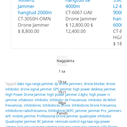
900Mhz
hangtud sa
5.8Gh
Jammer
4000m
L2 43
hangtud 2000m
CT-6067-UAV
900M
CT-3050H-OMN
Drone Jammer
hangt
Drone Jammer
$ 12,800.00 $
6000
$ 8,800.00
12,400.00
CT-80
HGA
$ 18,8
Nagpakita
1 sa
19 sa
Tagged
dako nga range jammer
,
dji drone jammers
,
drone blocker
,
drone
inhibidor
,
drone signal jammer
,
GPS Jammer
,
high power desktop jammer
,
19 (1
High Power Drone Jammer
,
high power jammer 2.4ghz
,
high power rc
jammer
,
inhabotor
,
inhibidor
,
Inhibidor de Frecuencias
,
inhibidor de Móvil
Mga
frecuencias
,
inhibidores
,
Inhibidores Drone
,
Inhibidores Drone Frecuencia
,
inhibidores radiofrecuencia
,
Inhibidores WIFI
,
jammer
,
Jammer Pro
,
jammers
Panid)
wifi
,
mobile jammer
,
Professional Drone jammer
,
quadcopter inhibidor
,
Quadcopter Jammer
,
RC Jammer
,
remoute control nga taas nga power
jamme
,
taas nga coverage jammer
,
taas nga range nga jammer
,
UAV Drone