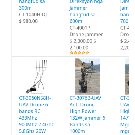
hangtud sa
Direksyon nga
Direk
300m
Jammer
Jamme
CT-1040H-DJ
hangtud sa
hangt
$ 980.00
600m
700m
CT-4001P
CT-40
Drone Jammer
Drone
$ 2,300.00 $
$ 2,40
2,100.00
2,200.
CT-3060N58H-
CT-3076B-UAV
CT-30
UAV Drone 6
Anti-Drone
UAV A
bands RC
High Power
High 
433Mhz
132W Jammer 6
147W 
900Mhz 2.4Ghz
Bands sa
Mga b
5.8Ghz 20W
1000m
mga 