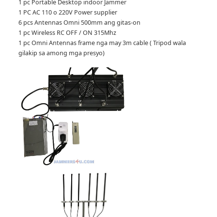
1 pc Portable Desktop indoor Jammer
1 PC AC 110 o 220V Power supplier
6 pcs Antennas Omni 500mm ang gitas-on
1 pc Wireless RC OFF / ON 315Mhz
1 pc Omni Antennas frame nga may 3m cable ( Tripod wala
gilakip sa among mga presyo)