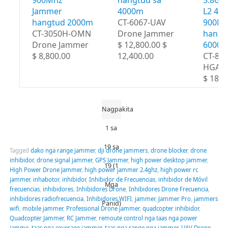
900Mhz
hangtud sa
5.8Gh
Jammer
4000m
L2 43
hangtud 2000m
CT-6067-UAV
900M
CT-3050H-OMN
Drone Jammer
hangt
Drone Jammer
$ 12,800.00 $
6000
$ 8,800.00
12,400.00
CT-80
HGA
$ 18,8
Nagpakita
1 sa
19 sa
Tagged
dako nga range jammer
,
dji drone jammers
,
drone blocker
,
drone
inhibidor
,
drone signal jammer
,
GPS Jammer
,
high power desktop jammer
,
19 (1
High Power Drone Jammer
,
high power jammer 2.4ghz
,
high power rc
jammer
,
inhabotor
,
inhibidor
,
Inhibidor de Frecuencias
,
inhibidor de Móvil
Mga
frecuencias
,
inhibidores
,
Inhibidores Drone
,
Inhibidores Drone Frecuencia
,
inhibidores radiofrecuencia
,
Inhibidores WIFI
,
jammer
,
Jammer Pro
,
jammers
Panid)
wifi
,
mobile jammer
,
Professional Drone jammer
,
quadcopter inhibidor
,
Quadcopter Jammer
,
RC Jammer
,
remoute control nga taas nga power
jamme
,
taas nga coverage jammer
,
taas nga range nga jammer
,
UAV Drone