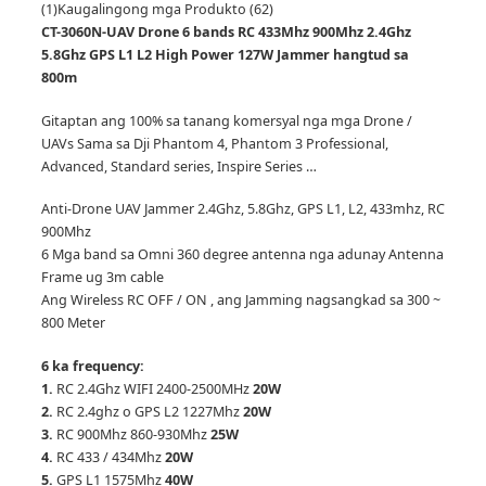
(1)
Kaugalingong mga Produkto (62)
CT-3060N-UAV Drone 6 bands RC 433Mhz 900Mhz 2.4Ghz
5.8Ghz GPS L1 L2 High Power 127W Jammer hangtud sa
800m
Gitaptan ang 100% sa tanang komersyal nga mga Drone /
UAVs Sama sa Dji Phantom 4, Phantom 3 Professional,
Advanced, Standard series, Inspire Series …
Anti-Drone UAV Jammer 2.4Ghz, 5.8Ghz, GPS L1, L2, 433mhz, RC
900Mhz
6 Mga band sa Omni 360 degree antenna nga adunay Antenna
Frame ug 3m cable
Ang Wireless RC OFF / ON , ang Jamming nagsangkad sa 300 ~
800 Meter
6 ka frequency:
1.
RC 2.4Ghz WIFI 2400-2500MHz
20W
2.
RC 2.4ghz o GPS L2 1227Mhz
20W
3.
RC 900Mhz 860-930Mhz
25W
4.
RC 433 / 434Mhz
20W
5.
GPS L1 1575Mhz
40W