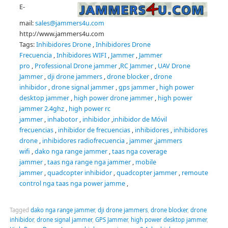
E-
mail:
sales@jammers4u.com
http://www.jammers4u.com
Tags:
Inhibidores Drone
,
Inhibidores Drone
Frecuencia
,
Inhibidores WIFI
,
Jammer
,
Jammer
pro
,
Professional Drone jammer
,
RC Jammer
,
UAV Drone
Jammer
,
dji drone jammers
,
drone blocker
,
drone
inhibidor
,
drone signal jammer
,
gps jammer
,
high power
desktop jammer
,
high power drone jammer
,
high power
jammer 2.4ghz
,
high power rc
jammer
,
inhabotor
,
inhibidor
,
inhibidor de Móvil
frecuencias
,
inhibidor de frecuencias
,
inhibidores
,
inhibidores
drone
,
inhibidores radiofrecuencia
,
jammer
,
jammers
wifi
,
dako nga range jammer
,
taas nga coverage
jammer
,
taas nga range nga jammer
,
mobile
jammer
,
quadcopter inhibidor
,
quadcopter jammer
,
remoute
control nga taas nga power jamme
,
Tagged
dako nga range jammer
,
dji drone jammers
,
drone blocker
,
drone
inhibidor
,
drone signal jammer
,
GPS Jammer
,
high power desktop jammer
,