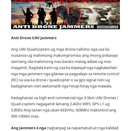
Anti-Drone UAV
Jammers
Ang UAV Quadcopters ug mga drone nahimo nga usa ka
nuisance ug mahimong makompromiso ang imong pribasiya
samtang sila mahimong mas barato matag adlaw ug mas
magamit.
Nagdala kami og usa ka espesyal nga nagkalainlain
nga mga jammers nga gilaraw sa pagpalayo sa remote control
(RC) sa usa ka drone / quadcopter o sa gps signal niini ug
kadaghanan niini awtomatik nga hinay-hinay nga mawala.
Kadaghanan sa high end commercial nga 3-5km UAV Drones /
Quad-copters nagagamit lamang 2.4Ghz WIFI, GPS L1 ug
5.8Ghz Ang tanan nga uban 433mhz, 928Mhz makontrol ang
500-1000m max.
Ang Jammers 4 nga
nagtanyag sa napamatud-an nga kalidad