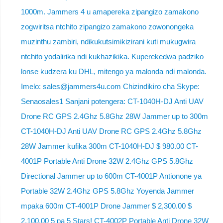
1000m. Jammers 4 u amapereka zipangizo zamakono
zogwiritsa ntchito zipangizo zamakono zowonongeka
muzinthu zambiri, ndikukutsimikizirani kuti mukugwira
ntchito yodalirika ndi kukhazikika. Kuperekedwa padziko
lonse kudzera ku DHL, mitengo ya malonda ndi malonda.
Imelo: sales@jammers4u.com Chizindikiro cha Skype:
Senaosales1 Sanjani potengera: CT-1040H-DJ Anti UAV
Drone RC GPS 2.4Ghz 5.8Ghz 28W Jammer up to 300m
CT-1040H-DJ Anti UAV Drone RC GPS 2.4Ghz 5.8Ghz
28W Jammer kufika 300m CT-1040H-DJ $ 980.00 CT-
4001P Portable Anti Drone 32W 2.4Ghz GPS 5.8Ghz
Directional Jammer up to 600m CT-4001P Antionone ya
Portable 32W 2.4Ghz GPS 5.8Ghz Yoyenda Jammer
mpaka 600m CT-4001P Drone Jammer $ 2,300.00 $
2,100.00 5 pa 5 Stars! CT-4002P Portable Anti Drone 32W