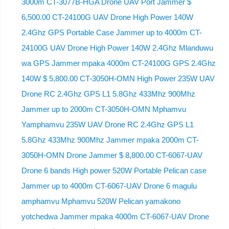
3000m CT-3077B-HGA Drone UAV Port Jammer $
6,500.00 CT-24100G UAV Drone High Power 140W
2.4Ghz GPS Portable Case Jammer up to 4000m CT-
24100G UAV Drone High Power 140W 2.4Ghz Mlanduwu
wa GPS Jammer mpaka 4000m CT-24100G GPS 2.4Ghz
140W $ 5,800.00 CT-3050H-OMN High Power 235W UAV
Drone RC 2.4Ghz GPS L1 5.8Ghz 433Mhz 900Mhz
Jammer up to 2000m CT-3050H-OMN Mphamvu
Yamphamvu 235W UAV Drone RC 2.4Ghz GPS L1
5.8Ghz 433Mhz 900Mhz Jammer mpaka 2000m CT-
3050H-OMN Drone Jammer $ 8,800.00 CT-6067-UAV
Drone 6 bands High power 520W Portable Pelican case
Jammer up to 4000m CT-6067-UAV Drone 6 magulu
amphamvu Mphamvu 520W Pelican yamakono
yotchedwa Jammer mpaka 4000m CT-6067-UAV Drone