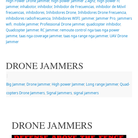
High Power Drone Jammer
,
high power jammer 2.4ghz
,
high power rc
jammer
,
inhabotor
,
inhibidor
,
Inhibidor de Frecuencias
,
inhibidor de Móvil
frecuencias
,
inhibidores
,
Inhibidores Drone
,
Inhibidores Drone Frecuencia
,
inhibidores radiofrecuencia
,
Inhibidores WIFI
,
jammer
,
Jammer Pro
,
jammers
wifi
,
mobile jammer
,
Professional Drone jammer
,
quadcopter inhibidor
,
Quadcopter Jammer
,
RC Jammer
,
remoute control nga taas nga power
jamme
,
taas nga coverage jammer
,
taas nga range nga jammer
,
UAV Drone
Jammer
DRONE JAMMERS
|
Big Jammer
,
Drone Jammer
,
High power Jammer
,
Long range Jammer
,
Quad-
copters Drone Jammers
,
Signal Jammers
,
signal jammers
DRONE JAMMERS