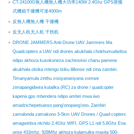
CT-24100G無人機無人機大功率140W 2.4Ghz GPS便攜
式機箱干擾機可達4000m
反無人機無人機 干擾機
反无人机无人机 干扰机
DRONE JAMMERS Anti-Drone UAV Jammers Ma
Quadcopters a UAV ndi drones akukhala chokhumudwitsa
ndipo akhoza kusokoneza zachinsinsi chanu pamene
akukhala otsika mtengo tsiku lililonse ndi zina zambiri.
Timanyamula zinthu zosiyanasiyana zomwe
zimapangidwira kutalika (RC) za drone / quadcopter
kapena gps mbendera ndipo ambiri mwa iwo
amadzichepetsanso pang’onopang’ono. Zambiri
zamalonda zamakono 3-5km UAV Drones / Quad-copters
amagwiritsa ntchito 2.4Ghz WIFI, GPS L1 ndi 5.8Ghz Ena
onse 433mhz, 928Mhz akhoza kulamulira maxita 500-