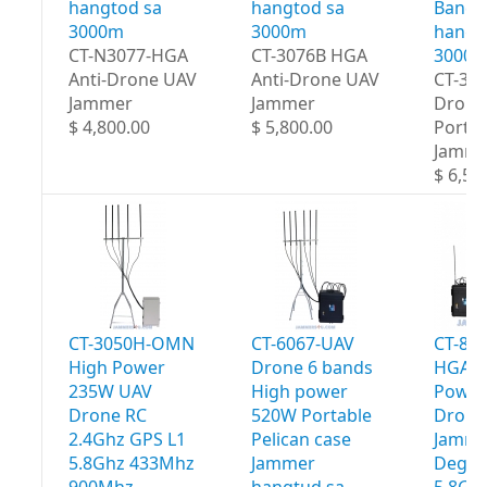
hangtod sa
hangtod sa
Bands
3000m
3000m
hangt
CT-N3077-HGA
CT-3076B HGA
3000
Anti-Drone UAV
Anti-Drone UAV
CT-30
Jammer
Jammer
Drone
$ 4,800.00
$ 5,800.00
Portab
Jamme
$ 6,50
CT-3050H-OMN
CT-6067-UAV
CT-80
High Power
Drone 6 bands
HGA H
235W UAV
High power
Power
Drone RC
520W Portable
Drone
2.4Ghz GPS L1
Pelican case
Jamme
5.8Ghz 433Mhz
Jammer
Degre