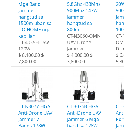
Mga Band
5.8Ghz 433Mhz
20W 4
Jammer
900Mhz 147W
900Mh
hangtud sa
Jammer
Jamme
1500m uban sa
hangtud sa
hangt
GO HOME nga
800m
1000
kapilian
CT-N3060-OMN
CT-N3
CT-4035H-UAV
UAV Drone
OMN 
120W
Jammer
Drone
$ 8,100.00 $
$ 4,000.00 $
$ 6,00
7,800.00
3,800.00
5,800.
CT-N3077-HGA
CT-3076B-HGA
CT-30
Anti-Drone UAV
Anti-Drone UAV
Anti-
Jammer 7
Jammer 6 Mga
Portab
Bands 178W
band sa 128W
Jamme