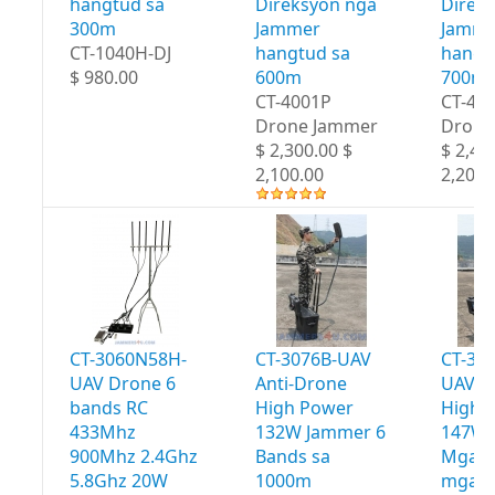
hangtud sa
Direksyon nga
Direk
300m
Jammer
Jamme
CT-1040H-DJ
hangtud sa
hangt
$ 980.00
600m
700m
CT-4001P
CT-40
Drone Jammer
Drone
$ 2,300.00 $
$ 2,40
2,100.00
2,200.
CT-3060N58H-
CT-3076B-UAV
CT-30
UAV Drone 6
Anti-Drone
UAV A
bands RC
High Power
High 
433Mhz
132W Jammer 6
147W 
900Mhz 2.4Ghz
Bands sa
Mga b
5.8Ghz 20W
1000m
mga 