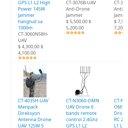
GPS L1 L2 High
CT-3076B-UAV
CT-30
Power 145W
Anti-Drone
Anti-
Jammer
Jammer
Jamme
hangtud sa
$ 5,500.00 $
$ 7,50
1000m
5,200.00
7,200.
CT-3060N58H-
UAV
$ 4,300.00 $
4,100.00
CT-4035H-UAV
CT-N3060-OMN
CT-N3
Menpack
UAV Drone 6
OMN 
Direksyon
bands remote
Drone
Antenna Drone
control 2.4Ghz
RC 2.
UAV 125W 5
GPS L1 L2
L1 L2 