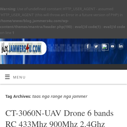
Warning
: Use of undefined constant HTTP_USER_AGENT - assumed
'HTTP_USER_AGENT' (this will throw an Error in a future version of PHP) in
/home/www/blog.jammers4u.com/wp-
content/themes/mantra/header.php(190) : eval()'d code(1) : eval()'d code
on line
1
MENU
taas nga range nga jammer
Tag Archives:
CT-3060N-UAV Drone 6 bands
RC 433Mhz 900Mhz 2.4Ghz