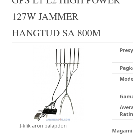
127W JAMMER
HANGTUD SA 800M
Presyo:
Pagkao
Modelo
Gama:
Averag
Rating:
I-klik aron palapdon
Magamit n