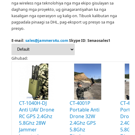
nga wireless nga teknolohiya nga mga ekipo gisulayan sa
daghang mga proyekto, ug ginagarantiyahan ka nga
kasaligan nga operasyon ug kalig-on.
Tibuok kalibutan nga
pagpadala pinaagi sa DHL, pag-eksport ug presyo sa mga
presyo.
E-mail:
sales@jammers4u.com
Skype ID: Senaosales1
Gihubad:
CT-1040H-DJ
CT-4001P
CT-40
Anti UAV Drone
Portable Anti
Portab
RC GPS 2.4Ghz
Drone 32W
Drone
5.8Ghz 28W
2.4Ghz GPS
2.4Gh
Jammer
5.8Ghz
5.8Gh