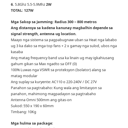
6.
5.8Ghz 5.5-5.9Mhz
2W
TOTAL: 127W
Mga Sakop sa Jamming: Radius 300 ~ 800 metros
Ang distansya sa kadena kanunay magbalhin depende sa
signal strength, antenna ug location.
Maayo nga sistema sa pagpabugnaw uban sa Heat nga lababo
ug 3 ka dako sa mga top fans + 2 x gamay nga sulod, ubos nga
kasaba
Ang matag frequency band usa ka linain ug may igkahiusang
gahum gikan sa Max ngadto sa OFF (0)
100% Luwas nga VSWR sa proteksyon (Isolator) alang sa
matag modular
Ang suplay sa kuryente: AC110 o 220-240V / DC 27V
Panahon sa pagtrabaho: Kung wala ang limitasyon sa
panahon, mahimong magpadayon sa pagtrabaho
Antenna Omni 500mm ang gitas-on
Sukod: 550 x 190 x 60mm
Timbang: 10Kg
Mga hulma sa package: