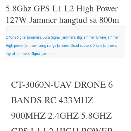
5.8Ghz GPS L1 L2 High Power
127W Jammer hangtud sa 800m
|
2.4Ghz Signal Jammers
,
5Ghz Signal Jammers
,
Big Jammer
,
Drone Jammer
,
High power Jammer
,
Long range Jammer
,
Quad-copters Drone Jammers
,
signal jammers
,
Signal Jammers
CT-3060N-UAV DRONE 6
BANDS RC 433MHZ
900MHZ 2.4GHZ 5.8GHZ
GPS L1 L2 HIGH POWER