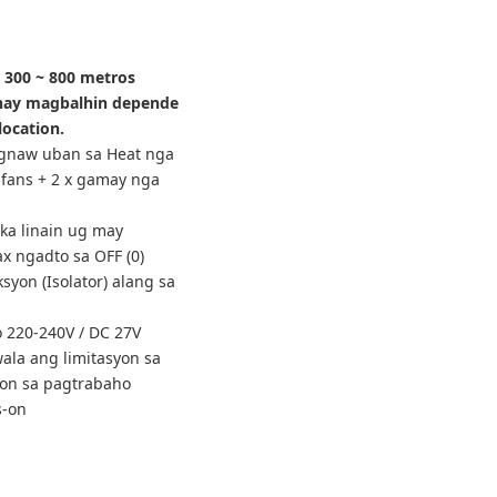
 300 ~ 800 metros
nay magbalhin depende
location.
gnaw uban sa Heat nga
 fans + 2 x gamay nga
ka linain ug may
 ngadto sa OFF (0)
yon (Isolator) alang sa
o 220-240V / DC 27V
ala ang limitasyon sa
n sa pagtrabaho
s-on