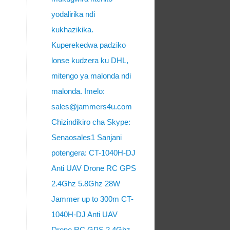
yodalirika ndi
kukhazikika.
Kuperekedwa padziko
lonse kudzera ku DHL,
mitengo ya malonda ndi
malonda. Imelo:
sales@jammers4u.com
Chizindikiro cha Skype:
Senaosales1 Sanjani
potengera: CT-1040H-DJ
Anti UAV Drone RC GPS
2.4Ghz 5.8Ghz 28W
Jammer up to 300m CT-
1040H-DJ Anti UAV
Drone RC GPS 2.4Ghz