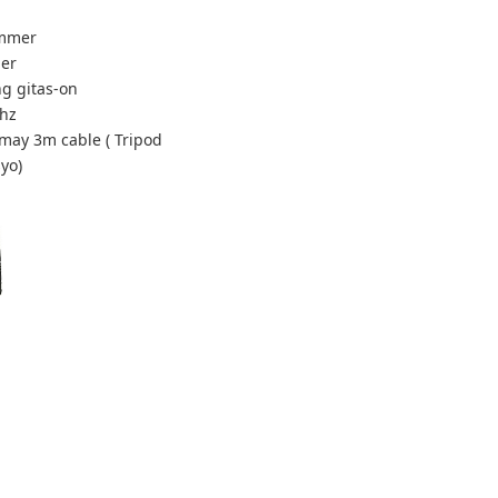
ammer
ier
g gitas-on
Mhz
may 3m cable ( Tripod
yo)