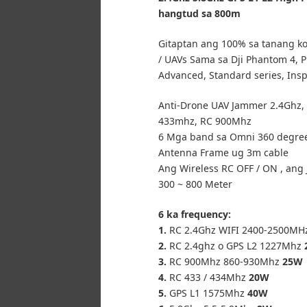
hangtud sa 800m
Gitaptan ang 100% sa tanang k
/ UAVs Sama sa Dji Phantom 4, P
Advanced, Standard series, Insp
Anti-Drone UAV Jammer 2.4Ghz, 5
433mhz, RC 900Mhz
6 Mga band sa Omni 360 degre
Antenna Frame ug 3m cable
Ang Wireless RC OFF / ON , an
300 ~ 800 Meter
6 ka frequency:
1.
RC 2.4Ghz WIFI 2400-2500M
2.
RC 2.4ghz o GPS L2 1227Mhz
3.
RC 900Mhz 860-930Mhz
25W
4.
RC 433 / 434Mhz
20W
5.
GPS L1 1575Mhz
40W