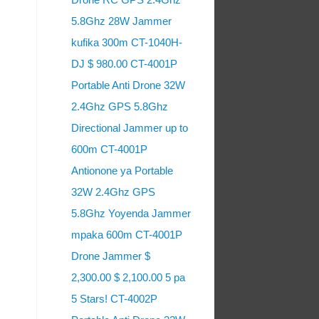
5.8Ghz 28W Jammer
kufika 300m CT-1040H-
DJ $ 980.00 CT-4001P
Portable Anti Drone 32W
2.4Ghz GPS 5.8Ghz
Directional Jammer up to
600m CT-4001P
Antionone ya Portable
32W 2.4Ghz GPS
5.8Ghz Yoyenda Jammer
mpaka 600m CT-4001P
Drone Jammer $
2,300.00 $ 2,100.00 5 pa
5 Stars! CT-4002P