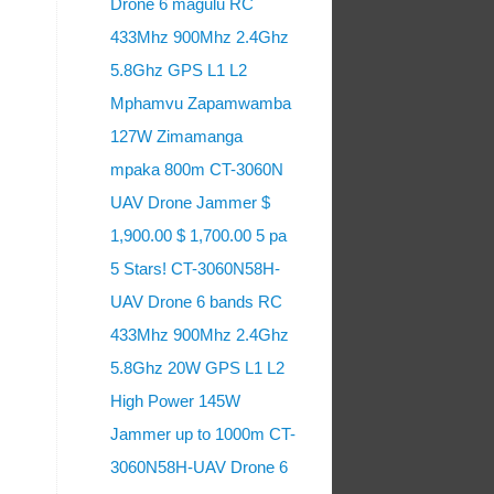
Drone 6 magulu RC
433Mhz 900Mhz 2.4Ghz
5.8Ghz GPS L1 L2
Mphamvu Zapamwamba
127W Zimamanga
mpaka 800m CT-3060N
UAV Drone Jammer $
1,900.00 $ 1,700.00 5 pa
5 Stars! CT-3060N58H-
UAV Drone 6 bands RC
433Mhz 900Mhz 2.4Ghz
5.8Ghz 20W GPS L1 L2
High Power 145W
Jammer up to 1000m CT-
3060N58H-UAV Drone 6