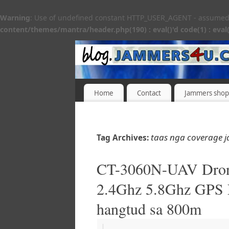
Warning
: Use of undefined constant HTTP_USER_AGENT - assumed 'H
content/themes/mantra/header.php(190) : eval()'d code(1) : eval(
Home
Contact
Jammers shop
taas nga coverage 
Tag Archives:
CT-3060N-UAV Dron
2.4Ghz 5.8Ghz GPS
hangtud sa 800m
|