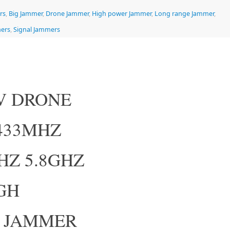
rs
,
Big Jammer
,
Drone Jammer
,
High power Jammer
,
Long range Jammer
,
mers
,
Signal Jammers
AV DRONE
 433MHZ
HZ 5.8GHZ
IGH
 JAMMER