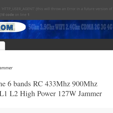
TTP_USER_AGENT' (this will throw an Error in a future version of
)'d code
on line
1
jammer
e 6 bands RC 433Mhz 900Mhz
 L1 L2 High Power 127W Jammer