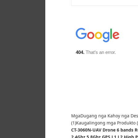
Mga
Dugang nga Kahoy nga Desi
(1)
Kaugalingong mga Produkto (
CT-3060N-UAV Drone 6 bands 
2.4Ghz 5.8Ghz GPS L1 L2 High