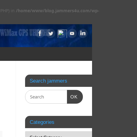
 PHP) in
/home/www/blog.jammers4u.com/wp-
Search jammers
OK
Categories