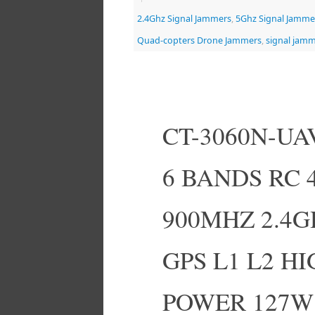
2.4Ghz Signal Jammers
,
5Ghz Signal Jamme
Quad-copters Drone Jammers
,
signal jam
CT-3060N-U
6 BANDS RC
900MHZ 2.4G
GPS L1 L2 H
POWER 127W