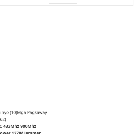
nyo (10)
Mga Pagsaway
62)
RC 433Mhz 900Mhz
 Power 127W Jammer