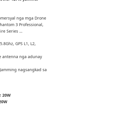
omersyal nga mga Drone
hantom 3 Professional,
ire Series …
.8Ghz, GPS L1, L2,
e antenna nga adunay
g Jamming nagsangkad sa
Hz
20W
20W