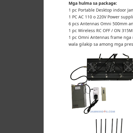
Mga hulma sa package:
1 pc Portable Desktop indoor J
1 PC AC 110 o 220V Power suppl
6 pcs Antennas Omni 500mm an
1 pc Wireless RC OFF / ON 315
1 pc Omni Antennas frame nga 
wala gilakip sa among mga pres