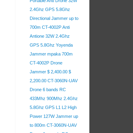
Portable Anti Drone 32W
2.4Ghz GPS 5.8Ghz
Directional Jammer up to
700m CT-4002P Anti
Antione 32W 2.4Ghz
GPS 5.8Ghz Yoyenda
Jammer mpaka 700m
CT-4002P Drone
Jammer $ 2,400.00 $
2,200.00 CT-3060N-UAV
Drone 6 bands RC
433Mhz 900Mhz 2.4Ghz
5.8Ghz GPS L1 L2 High
Power 127W Jammer up
to 800m CT-3060N-UAV