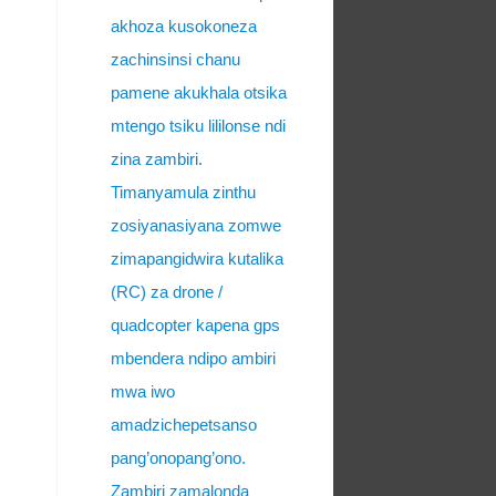
akhoza kusokoneza
zachinsinsi chanu
pamene akukhala otsika
mtengo tsiku lililonse ndi
zina zambiri.
Timanyamula zinthu
zosiyanasiyana zomwe
zimapangidwira kutalika
(RC) za drone /
quadcopter kapena gps
mbendera ndipo ambiri
mwa iwo
amadzichepetsanso
pang’onopang’ono.
Zambiri zamalonda