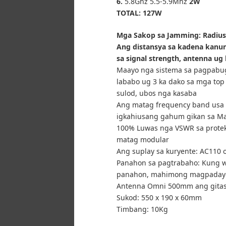
6.
5.8Ghz 5.5-5.9Mhz
2W
TOTAL: 127W
Mga Sakop sa Jamming: Radius
Ang distansya sa kadena kanu
sa signal strength, antenna ug 
Maayo nga sistema sa pagpabu
lababo ug 3 ka dako sa mga top
sulod, ubos nga kasaba
Ang matag frequency band usa 
igkahiusang gahum gikan sa Max
100% Luwas nga VSWR sa proteks
matag modular
Ang suplay sa kuryente: AC110 
Panahon sa pagtrabaho: Kung w
panahon, mahimong magpadayo
Antenna Omni 500mm ang gita
Sukod: 550 x 190 x 60mm
Timbang: 10Kg