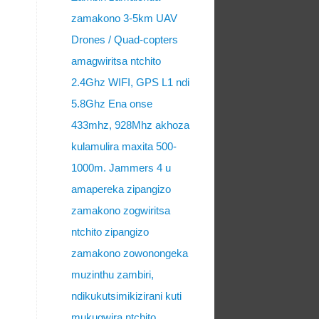
zamakono 3-5km UAV
Drones / Quad-copters
amagwiritsa ntchito
2.4Ghz WIFI, GPS L1 ndi
5.8Ghz Ena onse
433mhz, 928Mhz akhoza
kulamulira maxita 500-
1000m. Jammers 4 u
amapereka zipangizo
zamakono zogwiritsa
ntchito zipangizo
zamakono zowonongeka
muzinthu zambiri,
ndikukutsimikizirani kuti
mukugwira ntchito