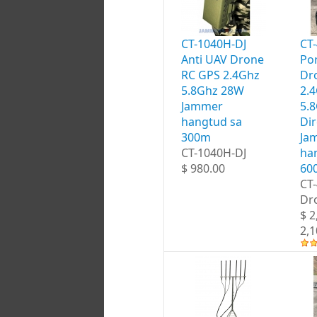
CT-1040H-DJ
CT
Anti UAV Drone
Por
RC GPS 2.4Ghz
Dr
5.8Ghz 28W
2.
Jammer
5.
hangtud sa
Di
300m
Ja
CT-1040H-DJ
ha
$ 980.00
60
CT
Dr
$ 2
2,1