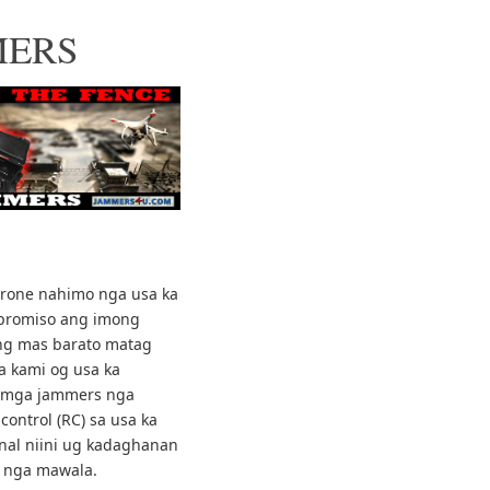
MERS
rone nahimo nga usa ka
romiso ang imong
ng mas barato matag
a kami og usa ka
a mga jammers nga
control (RC) sa usa ka
gnal niini ug kadaghanan
y nga mawala.