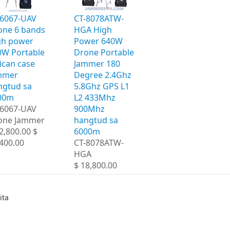
-6067-UAV
CT-8078ATW-
one 6 bands
HGA High
gh power
Power 640W
0W Portable
Drone Portable
ican case
Jammer 180
mmer
Degree 2.4Ghz
ngtud sa
5.8Ghz GPS L1
00m
L2 433Mhz
-6067-UAV
900Mhz
one Jammer
hangtud sa
2,800.00 $
6000m
400.00
CT-8078ATW-
HGA
$ 18,800.00
ita