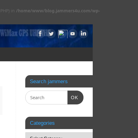
 PHP) in
/home/www/blog.jammers4u.com/wp-
Search jammers
OK
Categories