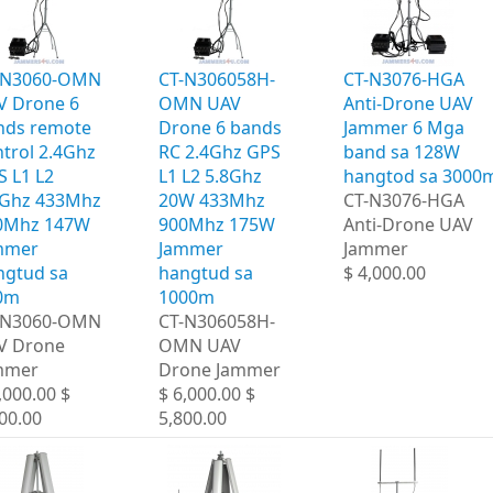
-N3060-OMN
CT-N306058H-
CT-N3076-HGA ​​
V Drone 6
OMN UAV
Anti-Drone UAV
nds remote
Drone 6 bands
Jammer 6 Mga
trol 2.4Ghz
RC 2.4Ghz GPS
band sa 128W
S L1 L2
L1 L2 5.8Ghz
hangtod sa 3000
8Ghz 433Mhz
20W 433Mhz
CT-N3076-HGA ​​
0Mhz 147W
900Mhz 175W
Anti-Drone UAV
mmer
Jammer
Jammer
ngtud sa
hangtud sa
$ 4,000.00
0m
1000m
-N3060-OMN
CT-N306058H-
V Drone
OMN UAV
mmer
Drone Jammer
,000.00 $
$ 6,000.00 $
00.00
5,800.00