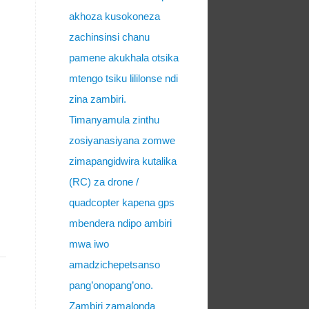
akhoza kusokoneza
zachinsinsi chanu
pamene akukhala otsika
mtengo tsiku lililonse ndi
zina zambiri.
Timanyamula zinthu
zosiyanasiyana zomwe
zimapangidwira kutalika
(RC) za drone /
quadcopter kapena gps
mbendera ndipo ambiri
mwa iwo
amadzichepetsanso
pang’onopang’ono.
Zambiri zamalonda