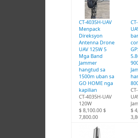
CT-4035H-UAV
CT
Menpack
UA
Direksyon
ba
Antenna Drone
con
UAV 125W 5
GP
Mga Band
5.
Jammer
90
hangtud sa
Ja
1500m uban sa
ha
GO HOME nga
80
kapilian
CT
CT-4035H-UAV
UA
120W
Ja
$ 8,100.00 $
$ 4
7,800.00
3,8