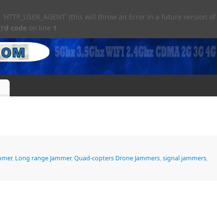
TTP_USER_AGENT' (this will throw an Error in a future version of
)'d code
on line
1
mmer
,
Long range Jammer
,
Quad-copters Drone Jammers
,
signal jammers
,