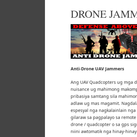
DRONE JAM
Anti-Drone UAV
Jammers
Ang UAV Quadcopters ug mga d
nuisance ug mahimong makomp
pribasiya samtang sila mahimo
adlaw ug mas magamit.
Nagdal
espesyal nga nagkalainlain ng
gilaraw sa pagpalayo sa remote 
drone / quadcopter o sa gps si
niini awtomatik nga hinay-hina