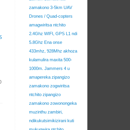
zamakono 3-5km UAV
Drones / Quad-copters
amagwiritsa ntchito
2.4Ghz WIFI, GPS L1 ndi
S
5.8Ghz Ena onse
433mhz, 928Mhz akhoza
kulamulira maxita 500-
1000m. Jammers 4 u
amapereka zipangizo
0
zamakono zogwiritsa
ntchito zipangizo
zamakono zowonongeka
muzinthu zambiri,
ndikukutsimikizirani kuti
mukugwira ntchito