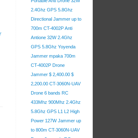
Portable Anti Drone 32W
2.4Ghz GPS 5.8Ghz
Directional Jammer up to
700m CT-4002P Anti
r
Antione 32W 2.4Ghz
GPS 5.8Ghz Yoyenda
Jammer mpaka 700m
CT-4002P Drone
Jammer $ 2,400.00 $
2,200.00 CT-3060N-UAV
Drone 6 bands RC
433Mhz 900Mhz 2.4Ghz
5.8Ghz GPS L1 L2 High
Power 127W Jammer up
to 800m CT-3060N-UAV