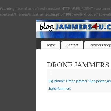
Warning
: Use of undefined constant HTTP_USER_AGENT - assumed 'H
content/themes/mantra/header.php(190) : eval()'d code(1) : eval(
Home
Contact
Jammers shop
DRONE JAMMERS
|
Big Jammer
,
Drone Jammer
,
High power Ja
Signal Jammers