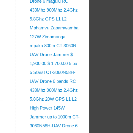
Drone 6 magulu RC
433Mhz 900Mhz 2.4Ghz
5.8Ghz GPS L1 L2
Mphamvu Zapamwamba
127W Zimamanga
mpaka 800m CT-3060N
UAV Drone Jammer $
1,900.00 $ 1,700.00 5 pa
5 Stars! CT-3060N58H-
UAV Drone 6 bands RC
433Mhz 900Mhz 2.4Ghz
5.8Ghz 20W GPS L1 L2
High Power 145W
Jammer up to 1000m CT-
3060N58H-UAV Drone 6