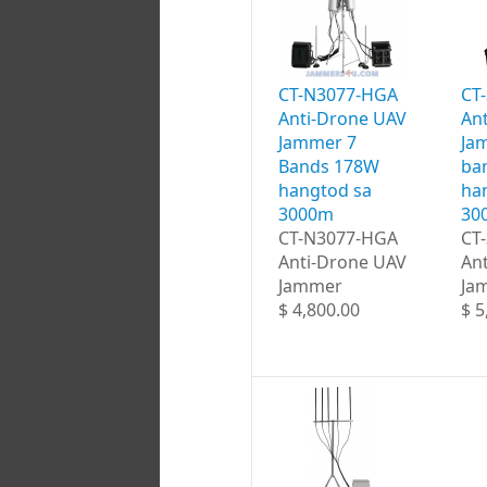
CT-N3077-HGA
CT
Anti-Drone UAV
An
Jammer 7
Ja
Bands 178W
ba
hangtod sa
ha
3000m
30
CT-N3077-HGA
CT
Anti-Drone UAV
An
Jammer
Ja
$ 4,800.00
$ 5