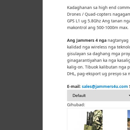
Kadaghanan sa high end comme
Drones / Quad-copters nagagam
GPS L1 ug 5.8Ghz Ang tanan n
makontrol ang 500-1000m max.
Ang Jammers 4 nga
nagtanyag 
kalidad nga wireless nga tekno
gisulayan sa daghang mga proy
ginagarantiyahan ka nga kasal
kalig-on.
Tibuok kalibutan nga 
DHL, pag-eksport ug presyo sa 
E-mail:
sales@jammers4u.com
Gihubad: