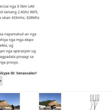
rcial nga 3-5km UAV
it lamang 2.4Ghz WIFI,
ga uban 433mhz, 928Mhz
sa napamatud-an nga
lohiya nga mga ekipo
ekto, ug
igan nga operasyon ug
pagpadala pinaagi sa
mga presyo.
Skype ID: Senaosales1