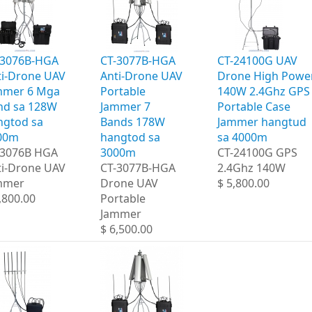
-3076B-HGA
CT-3077B-HGA
CT-24100G UAV
ti-Drone UAV
Anti-Drone UAV
Drone High Powe
mmer 6 Mga
Portable
140W 2.4Ghz GPS
nd sa 128W
Jammer 7
Portable Case
ngtod sa
Bands 178W
Jammer hangtud
00m
hangtod sa
sa 4000m
-3076B HGA
3000m
CT-24100G GPS
ti-Drone UAV
CT-3077B-HGA
2.4Ghz 140W
mmer
Drone UAV
$ 5,800.00
,800.00
Portable
Jammer
$ 6,500.00