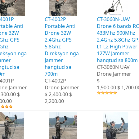
-4001P
CT-4002P
CT-3060N-UAV
table Anti
Portable Anti
Drone 6 bands RC
one 32W
Drone 32W
433Mhz 900Mhz
4Ghz GPS
2.4Ghz GPS
2.4Ghz 5.8Ghz GP
8Ghz
5.8Ghz
L1 L2 High Power
reksyon nga
Direksyon nga
127W Jammer
mmer
Jammer
hangtud sa 800m
ngtud sa
hangtud sa
CT-3060N UAV
0m
700m
Drone Jammer
-4001P
CT-4002P
$
one Jammer
Drone Jammer
1,900.00 $ 1,700.0
,300.00 $
$ 2,400.00 $
00.00
2,200.00