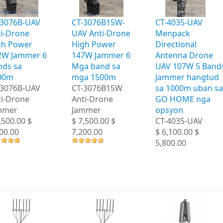
-3076B-UAV
CT-3076B15W-
CT-4035-UAV
ti-Drone
UAV Anti-Drone
Menpack
gh Power
High Power
Directional
2W Jammer 6
147W Jammer 6
Antenna Drone
nds sa
Mga band sa
UAV 107W 5 Band
00m
mga 1500m
Jammer hangtud
-3076B-UAV
CT-3076B15W
sa 1000m uban sa
ti-Drone
Anti-Drone
GO HOME nga
mmer
Jammer
opsyon
,500.00 $
$ 7,500.00 $
CT-4035-UAV
00.00
7,200.00
$ 6,100.00 $
5,800.00