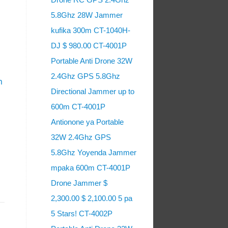
5.8Ghz 28W Jammer
kufika 300m CT-1040H-
DJ $ 980.00 CT-4001P
Portable Anti Drone 32W
2.4Ghz GPS 5.8Ghz
m
Directional Jammer up to
600m CT-4001P
Antionone ya Portable
32W 2.4Ghz GPS
5.8Ghz Yoyenda Jammer
mpaka 600m CT-4001P
Drone Jammer $
2,300.00 $ 2,100.00 5 pa
5 Stars! CT-4002P