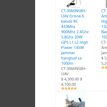
CT-3060N58H-
CT
UAV Drone 6
An
bands RC
Hi
433Mhz
13
900Mhz 2.4Ghz
Ba
5.8Ghz 20W
10
GPS L1 L2 High
CT
Power 145W
An
Jammer
Ja
hangtud sa
$ 5
1000m
5,2
CT-3060N58H-
UAV
$ 4,300.00 $
4,100.00