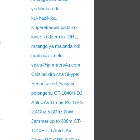
yodalirika ndi
kukhazikika.
Kuperekedwa padziko
lonse kudzera ku DHL,
s
mitengo ya malonda ndi
malonda. Imelo:
sales@jammers4u.com
Chizindikiro cha Skype:
Senaosales1 Sanjani
potengera: CT-1040H-DJ
Anti UAV Drone RC GPS
2.4Ghz 5.8Ghz 28W
Jammer up to 300m CT-
1040H-DJ Anti UAV
Drone RC GPS 2.4Ghz