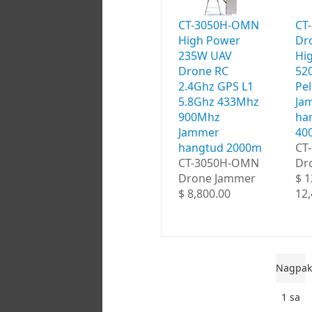
CT-3050H-OMN
CT
High Power
Dr
235W UAV
Hi
Drone RC
52
2.4Ghz GPS L1
Pel
5.8Ghz 433Mhz
Ja
900Mhz
ha
Jammer
40
hangtud 2000m
CT
CT-3050H-OMN
Dr
Drone Jammer
$ 1
$ 8,800.00
12,
Nagpak
1 sa