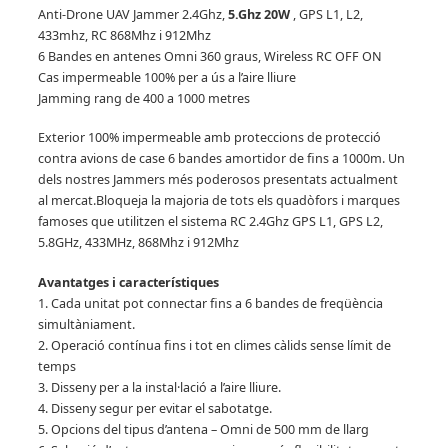
Anti-Drone UAV Jammer 2.4Ghz,
5.Ghz 20W
, GPS L1, L2,
433mhz, RC 868Mhz i 912Mhz
6 Bandes en antenes Omni 360 graus, Wireless RC OFF ON
Cas impermeable 100% per a ús a l’aire lliure
Jamming rang de 400 a 1000 metres
Exterior 100% impermeable amb proteccions de protecció
contra avions de case 6 bandes amortidor de fins a 1000m.
Un
dels nostres Jammers més poderosos presentats actualment
al mercat.
Bloqueja la majoria de tots els quadòfors i marques
famoses que utilitzen el sistema RC 2.4Ghz GPS L1, GPS L2,
5.8GHz, 433MHz, 868Mhz i 912Mhz
Avantatges i característiques
1. Cada unitat pot connectar fins a 6 bandes de freqüència
simultàniament.
2. Operació contínua fins i tot en climes càlids sense límit de
temps
3. Disseny per a la instal·lació a l’aire lliure.
4. Disseny segur per evitar el sabotatge.
5. Opcions del tipus d’antena – Omni de 500 mm de llarg