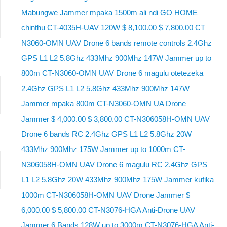
Mabungwe Jammer mpaka 1500m ali ndi GO HOME
chinthu CT-4035H-UAV 120W $ 8,100.00 $ 7,800.00 CT–
N3060-OMN UAV Drone 6 bands remote controls 2.4Ghz
GPS L1 L2 5.8Ghz 433Mhz 900Mhz 147W Jammer up to
800m CT-N3060-OMN UAV Drone 6 magulu otetezeka
2.4Ghz GPS L1 L2 5.8Ghz 433Mhz 900Mhz 147W
Jammer mpaka 800m CT-N3060-OMN UA Drone
Jammer $ 4,000.00 $ 3,800.00 CT-N306058H-OMN UAV
Drone 6 bands RC 2.4Ghz GPS L1 L2 5.8Ghz 20W
433Mhz 900Mhz 175W Jammer up to 1000m CT-
N306058H-OMN UAV Drone 6 magulu RC 2.4Ghz GPS
L1 L2 5.8Ghz 20W 433Mhz 900Mhz 175W Jammer kufika
1000m CT-N306058H-OMN UAV Drone Jammer $
6,000.00 $ 5,800.00 CT-N3076-HGA Anti-Drone UAV
Jammer 6 Bands 128W up to 3000m CT-N3076-HGA ​​Anti-