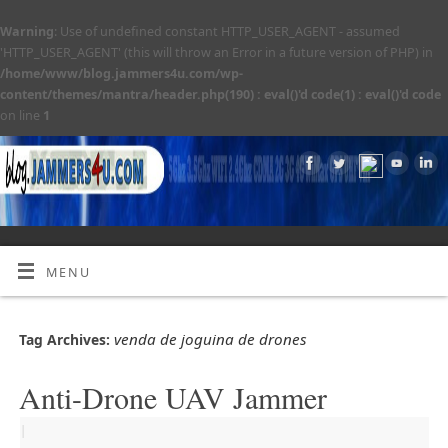
Warning
: Use of undefined constant HTTP_USER_AGENT - assumed
'HTTP_USER_AGENT' (this will throw an Error in a future version of PHP) in
/home/www/blog.jammers4u.com/wp-
content/themes/mantra/header.php(190) : eval()'d code(1) : eval()'d code
on line
1
MENU
venda de joguina de drones
Tag Archives:
Anti-Drone UAV Jammer
|