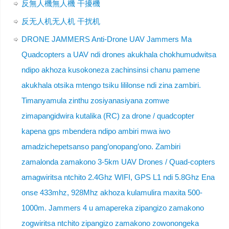
反無人機無人機 干擾機
反无人机无人机 干扰机
DRONE JAMMERS Anti-Drone UAV Jammers Ma
Quadcopters a UAV ndi drones akukhala chokhumudwitsa
ndipo akhoza kusokoneza zachinsinsi chanu pamene
akukhala otsika mtengo tsiku lililonse ndi zina zambiri.
Timanyamula zinthu zosiyanasiyana zomwe
zimapangidwira kutalika (RC) za drone / quadcopter
kapena gps mbendera ndipo ambiri mwa iwo
amadzichepetsanso pang’onopang’ono. Zambiri
zamalonda zamakono 3-5km UAV Drones / Quad-copters
amagwiritsa ntchito 2.4Ghz WIFI, GPS L1 ndi 5.8Ghz Ena
onse 433mhz, 928Mhz akhoza kulamulira maxita 500-
1000m. Jammers 4 u amapereka zipangizo zamakono
zogwiritsa ntchito zipangizo zamakono zowonongeka