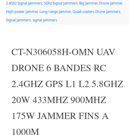
2.4Ghz Signal Jammers
,
5Ghz Signal Jammers
,
Big Jammer
,
Drone Jammer
,
High power Jammer
,
Long range Jammer
,
Quad-copters Drone Jammers
,
Signal Jammers
,
signal jammers
CT-N306058H-OMN UAV
DRONE 6 BANDES RC
2.4GHZ GPS L1 L2 5.8GHZ
20W 433MHZ 900MHZ
175W JAMMER FINS A
1000M