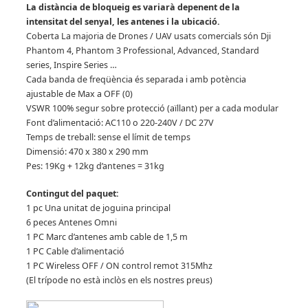
La distància de bloqueig es variarà depenent de la
intensitat del senyal, les antenes i la ubicació.
Coberta La majoria de Drones / UAV usats comercials són Dji
Phantom 4, Phantom 3 Professional, Advanced, Standard
series, Inspire Series …
Cada banda de freqüència és separada i amb potència
ajustable de Max a OFF (0)
VSWR 100% segur sobre protecció (aïllant) per a cada modular
Font d’alimentació: AC110 o 220-240V / DC 27V
Temps de treball: sense el límit de temps
Dimensió: 470 x 380 x 290 mm
Pes: 19Kg + 12kg d’antenes = 31kg
Contingut del paquet:
1 pc Una unitat de joguina principal
6 peces Antenes Omni
1 PC Marc d’antenes amb cable de 1,5 m
1 PC Cable d’alimentació
1 PC Wireless OFF / ON control remot 315Mhz
(El trípode no està inclòs en els nostres preus)