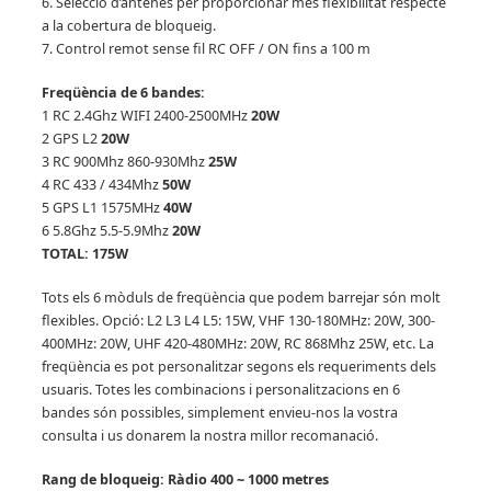
6. Selecció d’antenes per proporcionar més flexibilitat respecte
a la cobertura de bloqueig.
7. Control remot sense fil RC OFF / ON fins a 100 m
Freqüència de 6 bandes:
1 RC 2.4Ghz WIFI 2400-2500MHz
20W
2 GPS L2
20W
3 RC 900Mhz 860-930Mhz
25W
4 RC 433 / 434Mhz
50W
5 GPS L1 1575MHz
40W
6 5.8Ghz 5.5-5.9Mhz
20W
TOTAL: 175W
Tots els 6 mòduls de freqüència que podem barrejar són molt
flexibles.
Opció: L2 L3 L4 L5: 15W, VHF 130-180MHz: 20W, 300-
400MHz: 20W, UHF 420-480MHz: 20W, RC 868Mhz 25W, etc. La
freqüència es pot personalitzar segons els requeriments dels
usuaris.
Totes les combinacions i personalitzacions en 6
bandes són possibles, simplement envieu-nos la vostra
consulta i us donarem la nostra millor recomanació.
Rang de bloqueig: Ràdio 400 ~ 1000 metres