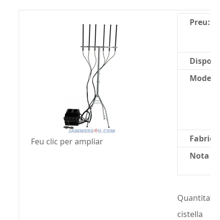
Preu:
Disponib
Model:
Fabrica
Feu clic per ampliar
Nota mi
Quantitat:
cistella