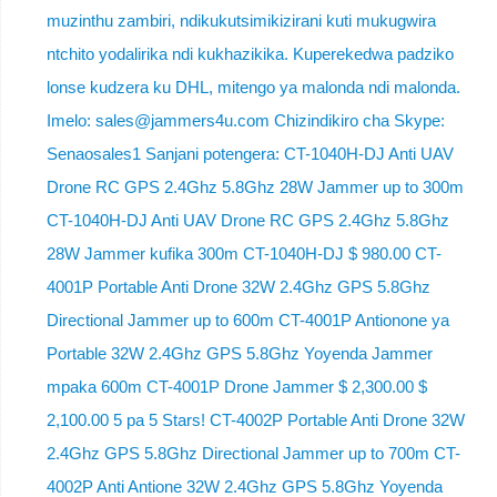
muzinthu zambiri, ndikukutsimikizirani kuti mukugwira
ntchito yodalirika ndi kukhazikika. Kuperekedwa padziko
lonse kudzera ku DHL, mitengo ya malonda ndi malonda.
Imelo: sales@jammers4u.com Chizindikiro cha Skype:
Senaosales1 Sanjani potengera: CT-1040H-DJ Anti UAV
Drone RC GPS 2.4Ghz 5.8Ghz 28W Jammer up to 300m
CT-1040H-DJ Anti UAV Drone RC GPS 2.4Ghz 5.8Ghz
28W Jammer kufika 300m CT-1040H-DJ $ 980.00 CT-
4001P Portable Anti Drone 32W 2.4Ghz GPS 5.8Ghz
Directional Jammer up to 600m CT-4001P Antionone ya
Portable 32W 2.4Ghz GPS 5.8Ghz Yoyenda Jammer
mpaka 600m CT-4001P Drone Jammer $ 2,300.00 $
2,100.00 5 pa 5 Stars! CT-4002P Portable Anti Drone 32W
2.4Ghz GPS 5.8Ghz Directional Jammer up to 700m CT-
4002P Anti Antione 32W 2.4Ghz GPS 5.8Ghz Yoyenda