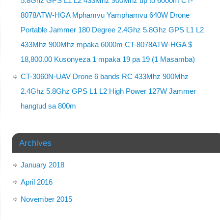
5.8Ghz GPS L1 L2 433Mhz 900Mhz up to 6000m CT-
8078ATW-HGA Mphamvu Yamphamvu 640W Drone
Portable Jammer 180 Degree 2.4Ghz 5.8Ghz GPS L1 L2
433Mhz 900Mhz mpaka 6000m CT-8078ATW-HGA $
18,800.00 Kusonyeza 1 mpaka 19 pa 19 (1 Masamba)
CT-3060N-UAV Drone 6 bands RC 433Mhz 900Mhz
2.4Ghz 5.8Ghz GPS L1 L2 High Power 127W Jammer
hangtud sa 800m
Archives
January 2018
April 2016
November 2015