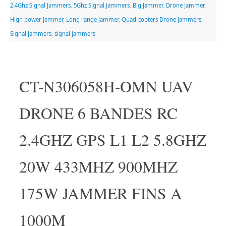
2.4Ghz Signal Jammers
,
5Ghz Signal Jammers
,
Big Jammer
,
Drone Jammer
,
High power Jammer
,
Long range Jammer
,
Quad-copters Drone Jammers
,
Signal Jammers
,
signal jammers
CT-N306058H-OMN UAV
DRONE 6 BANDES RC
2.4GHZ GPS L1 L2 5.8GHZ
20W 433MHZ 900MHZ
175W JAMMER FINS A
1000M