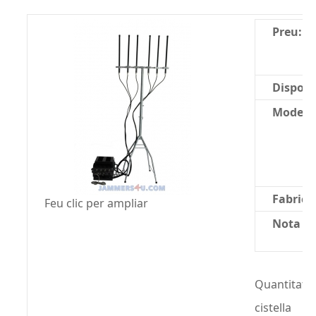
Preu:
Disponib
Model:
Fabrica
Feu clic per ampliar
Nota mi
Quantitat:
cistella