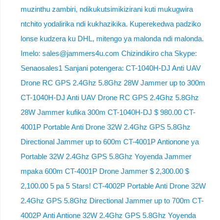
muzinthu zambiri, ndikukutsimikizirani kuti mukugwira
ntchito yodalirika ndi kukhazikika. Kuperekedwa padziko
lonse kudzera ku DHL, mitengo ya malonda ndi malonda.
Imelo: sales@jammers4u.com Chizindikiro cha Skype:
Senaosales1 Sanjani potengera: CT-1040H-DJ Anti UAV
Drone RC GPS 2.4Ghz 5.8Ghz 28W Jammer up to 300m
CT-1040H-DJ Anti UAV Drone RC GPS 2.4Ghz 5.8Ghz
28W Jammer kufika 300m CT-1040H-DJ $ 980.00 CT-
4001P Portable Anti Drone 32W 2.4Ghz GPS 5.8Ghz
Directional Jammer up to 600m CT-4001P Antionone ya
Portable 32W 2.4Ghz GPS 5.8Ghz Yoyenda Jammer
mpaka 600m CT-4001P Drone Jammer $ 2,300.00 $
2,100.00 5 pa 5 Stars! CT-4002P Portable Anti Drone 32W
2.4Ghz GPS 5.8Ghz Directional Jammer up to 700m CT-
4002P Anti Antione 32W 2.4Ghz GPS 5.8Ghz Yoyenda