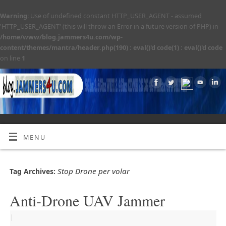
Warning
: Use of undefined constant HTTP_USER_AGENT - assumed
'HTTP_USER_AGENT' (this will throw an Error in a future version of PHP) in
/home/www/blog.jammers4u.com/wp-
content/themes/mantra/header.php(190) : eval()'d code(1) : eval()'d code
on line
1
MENU
Stop Drone per volar
Tag Archives:
Anti-Drone UAV Jammer
|