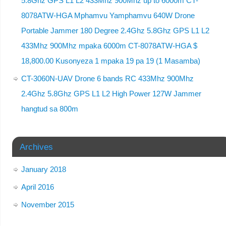
5.8Ghz GPS L1 L2 433Mhz 900Mhz up to 6000m CT-
8078ATW-HGA Mphamvu Yamphamvu 640W Drone
Portable Jammer 180 Degree 2.4Ghz 5.8Ghz GPS L1 L2
433Mhz 900Mhz mpaka 6000m CT-8078ATW-HGA $
18,800.00 Kusonyeza 1 mpaka 19 pa 19 (1 Masamba)
CT-3060N-UAV Drone 6 bands RC 433Mhz 900Mhz
2.4Ghz 5.8Ghz GPS L1 L2 High Power 127W Jammer
hangtud sa 800m
Archives
January 2018
April 2016
November 2015