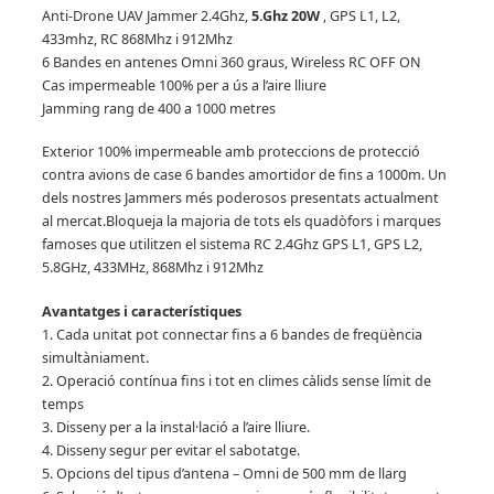
Anti-Drone UAV Jammer 2.4Ghz,
5.Ghz 20W
, GPS L1, L2,
433mhz, RC 868Mhz i 912Mhz
6 Bandes en antenes Omni 360 graus, Wireless RC OFF ON
Cas impermeable 100% per a ús a l’aire lliure
Jamming rang de 400 a 1000 metres
Exterior 100% impermeable amb proteccions de protecció
contra avions de case 6 bandes amortidor de fins a 1000m.
Un
dels nostres Jammers més poderosos presentats actualment
al mercat.
Bloqueja la majoria de tots els quadòfors i marques
famoses que utilitzen el sistema RC 2.4Ghz GPS L1, GPS L2,
5.8GHz, 433MHz, 868Mhz i 912Mhz
Avantatges i característiques
1. Cada unitat pot connectar fins a 6 bandes de freqüència
simultàniament.
2. Operació contínua fins i tot en climes càlids sense límit de
temps
3. Disseny per a la instal·lació a l’aire lliure.
4. Disseny segur per evitar el sabotatge.
5. Opcions del tipus d’antena – Omni de 500 mm de llarg