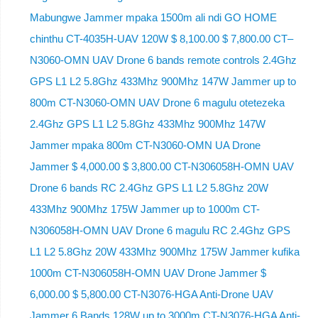
Mabungwe Jammer mpaka 1500m ali ndi GO HOME
chinthu CT-4035H-UAV 120W $ 8,100.00 $ 7,800.00 CT–
N3060-OMN UAV Drone 6 bands remote controls 2.4Ghz
GPS L1 L2 5.8Ghz 433Mhz 900Mhz 147W Jammer up to
800m CT-N3060-OMN UAV Drone 6 magulu otetezeka
2.4Ghz GPS L1 L2 5.8Ghz 433Mhz 900Mhz 147W
Jammer mpaka 800m CT-N3060-OMN UA Drone
Jammer $ 4,000.00 $ 3,800.00 CT-N306058H-OMN UAV
Drone 6 bands RC 2.4Ghz GPS L1 L2 5.8Ghz 20W
433Mhz 900Mhz 175W Jammer up to 1000m CT-
N306058H-OMN UAV Drone 6 magulu RC 2.4Ghz GPS
L1 L2 5.8Ghz 20W 433Mhz 900Mhz 175W Jammer kufika
1000m CT-N306058H-OMN UAV Drone Jammer $
6,000.00 $ 5,800.00 CT-N3076-HGA Anti-Drone UAV
Jammer 6 Bands 128W up to 3000m CT-N3076-HGA ​​Anti-