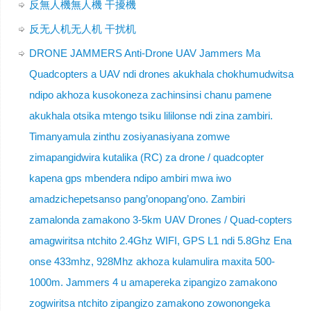
反無人機無人機 干擾機
反无人机无人机 干扰机
DRONE JAMMERS Anti-Drone UAV Jammers Ma
Quadcopters a UAV ndi drones akukhala chokhumudwitsa
ndipo akhoza kusokoneza zachinsinsi chanu pamene
akukhala otsika mtengo tsiku lililonse ndi zina zambiri.
Timanyamula zinthu zosiyanasiyana zomwe
zimapangidwira kutalika (RC) za drone / quadcopter
kapena gps mbendera ndipo ambiri mwa iwo
amadzichepetsanso pang’onopang’ono. Zambiri
zamalonda zamakono 3-5km UAV Drones / Quad-copters
amagwiritsa ntchito 2.4Ghz WIFI, GPS L1 ndi 5.8Ghz Ena
onse 433mhz, 928Mhz akhoza kulamulira maxita 500-
1000m. Jammers 4 u amapereka zipangizo zamakono
zogwiritsa ntchito zipangizo zamakono zowonongeka