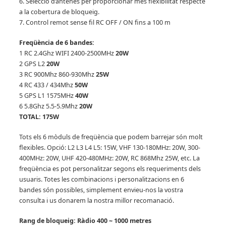
6. Selecció d’antenes per proporcionar més flexibilitat respecte
a la cobertura de bloqueig.
7. Control remot sense fil RC OFF / ON fins a 100 m
Freqüència de 6 bandes:
1 RC 2.4Ghz WIFI 2400-2500MHz
20W
2 GPS L2
20W
3 RC 900Mhz 860-930Mhz
25W
4 RC 433 / 434Mhz
50W
5 GPS L1 1575MHz
40W
6 5.8Ghz 5.5-5.9Mhz
20W
TOTAL: 175W
Tots els 6 mòduls de freqüència que podem barrejar són molt
flexibles.
Opció: L2 L3 L4 L5: 15W, VHF 130-180MHz: 20W, 300-
400MHz: 20W, UHF 420-480MHz: 20W, RC 868Mhz 25W, etc. La
freqüència es pot personalitzar segons els requeriments dels
usuaris.
Totes les combinacions i personalitzacions en 6
bandes són possibles, simplement envieu-nos la vostra
consulta i us donarem la nostra millor recomanació.
Rang de bloqueig: Ràdio 400 ~ 1000 metres