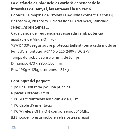
La distància de bloqueig es variarà depenent de la
intensitat del senyal, les antenes i la ubicació.
Coberta La majoria de Drones / UAV usats comercials són Dji
Phantom 4, Phantom 3 Professional, Advanced, Standard
series, Inspire Series …
Cada banda de freqüència és separada i amb potència
ajustable de Max a OFF (0)
VSWR 100% segur sobre protecció (aïllant) per a cada modular
Font d’alimentació: AC110 o 220-240V / DC 27V
Temps de treball: sense el límit de temps
Dimensió: 470 x 380 x 290 mm
Pes: 19Kg + 12kg d’antenes = 31kg
Contingut del paquet:
1 pc Una unitat de joguina principal
6 peces Antenes Omni
1 PC Marc d’antenes amb cable de 1,5 m
1 PC Cable d’alimentació
1 PC Wireless OFF / ON control remot 315Mhz
(El trípode no està inclòs en els nostres preus)