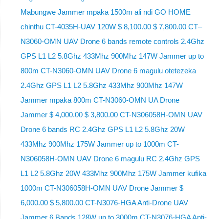
Mabungwe Jammer mpaka 1500m ali ndi GO HOME
chinthu CT-4035H-UAV 120W $ 8,100.00 $ 7,800.00 CT–
N3060-OMN UAV Drone 6 bands remote controls 2.4Ghz
GPS L1 L2 5.8Ghz 433Mhz 900Mhz 147W Jammer up to
800m CT-N3060-OMN UAV Drone 6 magulu otetezeka
2.4Ghz GPS L1 L2 5.8Ghz 433Mhz 900Mhz 147W
Jammer mpaka 800m CT-N3060-OMN UA Drone
Jammer $ 4,000.00 $ 3,800.00 CT-N306058H-OMN UAV
Drone 6 bands RC 2.4Ghz GPS L1 L2 5.8Ghz 20W
433Mhz 900Mhz 175W Jammer up to 1000m CT-
N306058H-OMN UAV Drone 6 magulu RC 2.4Ghz GPS
L1 L2 5.8Ghz 20W 433Mhz 900Mhz 175W Jammer kufika
1000m CT-N306058H-OMN UAV Drone Jammer $
6,000.00 $ 5,800.00 CT-N3076-HGA Anti-Drone UAV
Jammer 6 Bands 128W up to 3000m CT-N3076-HGA ​​Anti-