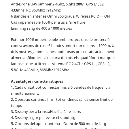
Anti-Drone UAV Jammer 2.4Ghz,
5.Ghz 20W
, GPS L1, L2,
433mhz, RC 868Mhz i 912Mhz
6 Bandes en antenes Omni 360 graus, Wireless RC OFF ON
Cas impermeable 100% per a ús a l’aire lliure
Jamming rang de 400 a 1000 metres
Exterior 100% impermeable amb proteccions de protecció
contra avions de case 6 bandes amortidor de fins a 1000m.
Un
dels nostres Jammers més poderosos presentats actualment
al mercat.
Bloqueja la majoria de tots els quadòfors i marques
famoses que utilitzen el sistema RC 2.4Ghz GPS L1, GPS L2,
5.8GHz, 433MHz, 868Mhz i 912Mhz
Avantatges i característiques
1. Cada unitat pot connectar fins a 6 bandes de freqüència
simultàniament.
2. Operació contínua fins i tot en climes càlids sense límit de
temps
3. Disseny per a la instal·lació a l’aire lliure.
4. Disseny segur per evitar el sabotatge.
5. Opcions del tipus d’antena – Omni de 500 mm de llarg