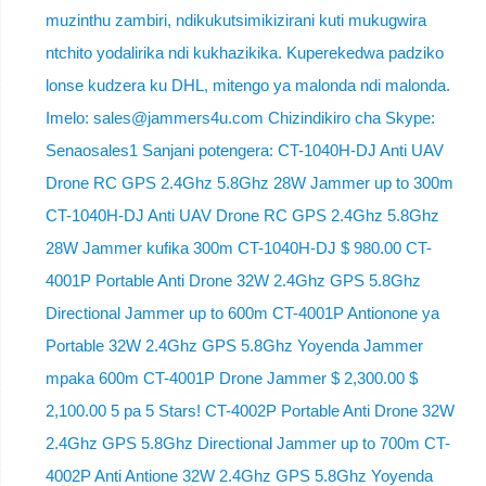
muzinthu zambiri, ndikukutsimikizirani kuti mukugwira
ntchito yodalirika ndi kukhazikika. Kuperekedwa padziko
lonse kudzera ku DHL, mitengo ya malonda ndi malonda.
Imelo: sales@jammers4u.com Chizindikiro cha Skype:
Senaosales1 Sanjani potengera: CT-1040H-DJ Anti UAV
Drone RC GPS 2.4Ghz 5.8Ghz 28W Jammer up to 300m
CT-1040H-DJ Anti UAV Drone RC GPS 2.4Ghz 5.8Ghz
28W Jammer kufika 300m CT-1040H-DJ $ 980.00 CT-
4001P Portable Anti Drone 32W 2.4Ghz GPS 5.8Ghz
Directional Jammer up to 600m CT-4001P Antionone ya
Portable 32W 2.4Ghz GPS 5.8Ghz Yoyenda Jammer
mpaka 600m CT-4001P Drone Jammer $ 2,300.00 $
2,100.00 5 pa 5 Stars! CT-4002P Portable Anti Drone 32W
2.4Ghz GPS 5.8Ghz Directional Jammer up to 700m CT-
4002P Anti Antione 32W 2.4Ghz GPS 5.8Ghz Yoyenda