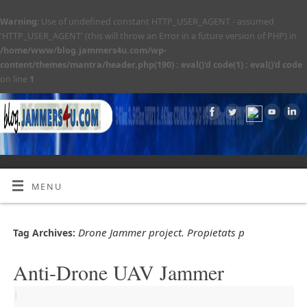
Warning
: Use of undefined constant HTTP_USER_AGENT - assumed
'HTTP_USER_AGENT' (this will throw an Error in a future version of PHP) in
/home/www/blog.jammers4u.com/wp-
content/themes/mantra/header.php(190) : eval()'d code(1) : eval()'d code
on line
1
MENU
Drone Jammer project. Propietats p
Tag Archives:
Anti-Drone UAV Jammer
|