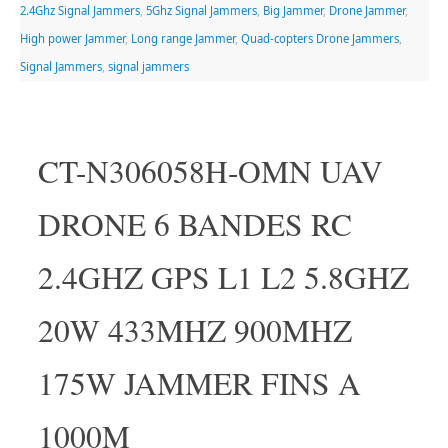
2.4Ghz Signal Jammers
,
5Ghz Signal Jammers
,
Big Jammer
,
Drone Jammer
,
High power Jammer
,
Long range Jammer
,
Quad-copters Drone Jammers
,
Signal Jammers
,
signal jammers
CT-N306058H-OMN UAV
DRONE 6 BANDES RC
2.4GHZ GPS L1 L2 5.8GHZ
20W 433MHZ 900MHZ
175W JAMMER FINS A
1000M