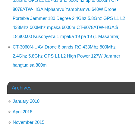
5.8Ghz GPS L1 L2 433Mhz 900Mhz up to 6000m CT-
8078ATW-HGA Mphamvu Yamphamvu 640W Drone
Portable Jammer 180 Degree 2.4Ghz 5.8Ghz GPS L1 L2
433Mhz 900Mhz mpaka 6000m CT-8078ATW-HGA $
18,800.00 Kusonyeza 1 mpaka 19 pa 19 (1 Masamba)
CT-3060N-UAV Drone 6 bands RC 433Mhz 900Mhz
2.4Ghz 5.8Ghz GPS L1 L2 High Power 127W Jammer
hangtud sa 800m
Archives
January 2018
April 2016
November 2015