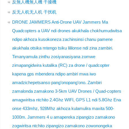
反無人機無人機 干擾機
反无人机无人机 干扰机
DRONE JAMMERS Anti-Drone UAV Jammers Ma
Quadcopters a UAV ndi drones akukhala chokhumudwitsa
ndipo akhoza kusokoneza zachinsinsi chanu pamene
akukhala otsika mtengo tsiku lililonse ndi zina zambiri.
Timanyamula zinthu zosiyanasiyana zomwe
zimapangidwira kutalika (RC) za drone / quadcopter
kapena gps mbendera ndipo ambiri mwa iwo
amadzichepetsanso pang’onopang’ono. Zambiri
zamalonda zamakono 3-5km UAV Drones / Quad-copters
amagwiritsa ntchito 2.4Ghz WIFI, GPS L1 ndi 5.8Ghz Ena
onse 433mhz, 928Mhz akhoza kulamulira maxita 500-
1000m. Jammers 4 u amapereka zipangizo zamakono
zogwiritsa ntchito zipangizo zamakono zowonongeka