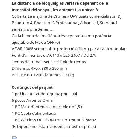
La distància de bloqueig es variarà depenent de la
intensitat del senyal, les antenes i la ubicació.
Coberta La majoria de Drones / UAV usats comercials són Dji
Phantom 4, Phantom 3 Professional, Advanced, Standard
series, Inspire Series …
Cada banda de freqüència és separada i amb potència
ajustable de Max a OFF (0)
VSWR 100% segur sobre protecció (aïllant) per a cada modular
Font d’alimentació: AC110 o 220-240V / DC 27V
Temps de treball: sense el límit de temps
Dimensió: 470 x 380 x 290 mm
Pes: 19Kg + 12kg d’antenes = 31kg
Contingut del paquet:
1 pc Una unitat de joguina principal
6 peces Antenes Omni
1 PC Marc d’antenes amb cable de 1,5 m
1 PC Cable d’alimentació
1 PC Wireless OFF / ON control remot 315Mhz
(El trípode no està inclòs en els nostres preus)