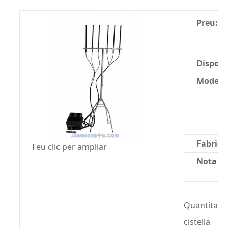
Preu:
Disponib
Model:
Fabrica
Feu clic per ampliar
Nota mi
Quantitat:
cistella