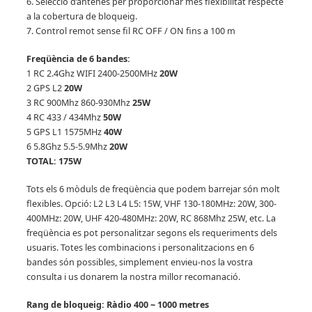
6. Selecció d’antenes per proporcionar més flexibilitat respecte
a la cobertura de bloqueig.
7. Control remot sense fil RC OFF / ON fins a 100 m
Freqüència de 6 bandes:
1 RC 2.4Ghz WIFI 2400-2500MHz
20W
2 GPS L2
20W
3 RC 900Mhz 860-930Mhz
25W
4 RC 433 / 434Mhz
50W
5 GPS L1 1575MHz
40W
6 5.8Ghz 5.5-5.9Mhz
20W
TOTAL: 175W
Tots els 6 mòduls de freqüència que podem barrejar són molt
flexibles.
Opció: L2 L3 L4 L5: 15W, VHF 130-180MHz: 20W, 300-
400MHz: 20W, UHF 420-480MHz: 20W, RC 868Mhz 25W, etc. La
freqüència es pot personalitzar segons els requeriments dels
usuaris.
Totes les combinacions i personalitzacions en 6
bandes són possibles, simplement envieu-nos la vostra
consulta i us donarem la nostra millor recomanació.
Rang de bloqueig: Ràdio 400 ~ 1000 metres