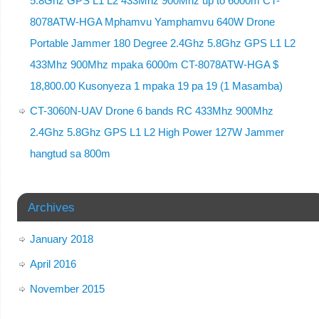
5.8Ghz GPS L1 L2 433Mhz 900Mhz up to 6000m CT-
8078ATW-HGA Mphamvu Yamphamvu 640W Drone
Portable Jammer 180 Degree 2.4Ghz 5.8Ghz GPS L1 L2
433Mhz 900Mhz mpaka 6000m CT-8078ATW-HGA $
18,800.00 Kusonyeza 1 mpaka 19 pa 19 (1 Masamba)
CT-3060N-UAV Drone 6 bands RC 433Mhz 900Mhz
2.4Ghz 5.8Ghz GPS L1 L2 High Power 127W Jammer
hangtud sa 800m
Archives
January 2018
April 2016
November 2015