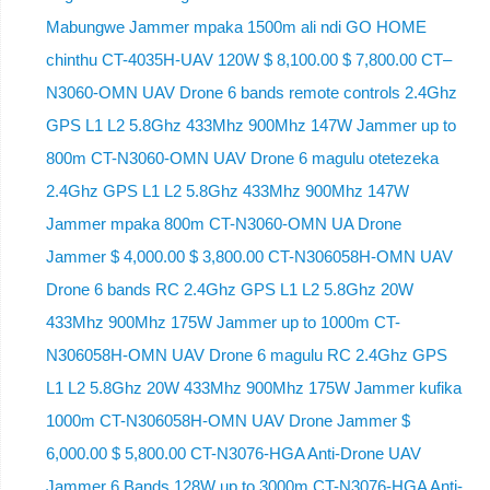
Mabungwe Jammer mpaka 1500m ali ndi GO HOME
chinthu CT-4035H-UAV 120W $ 8,100.00 $ 7,800.00 CT–
N3060-OMN UAV Drone 6 bands remote controls 2.4Ghz
GPS L1 L2 5.8Ghz 433Mhz 900Mhz 147W Jammer up to
800m CT-N3060-OMN UAV Drone 6 magulu otetezeka
2.4Ghz GPS L1 L2 5.8Ghz 433Mhz 900Mhz 147W
Jammer mpaka 800m CT-N3060-OMN UA Drone
Jammer $ 4,000.00 $ 3,800.00 CT-N306058H-OMN UAV
Drone 6 bands RC 2.4Ghz GPS L1 L2 5.8Ghz 20W
433Mhz 900Mhz 175W Jammer up to 1000m CT-
N306058H-OMN UAV Drone 6 magulu RC 2.4Ghz GPS
L1 L2 5.8Ghz 20W 433Mhz 900Mhz 175W Jammer kufika
1000m CT-N306058H-OMN UAV Drone Jammer $
6,000.00 $ 5,800.00 CT-N3076-HGA Anti-Drone UAV
Jammer 6 Bands 128W up to 3000m CT-N3076-HGA ​​Anti-