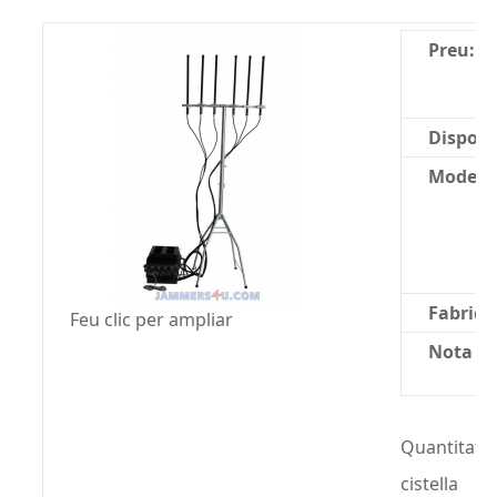
Preu:
Disponib
Model:
Fabrica
Feu clic per ampliar
Nota mi
Quantitat:
cistella