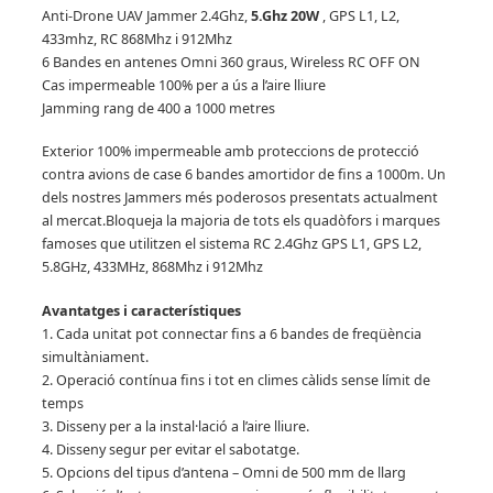
Anti-Drone UAV Jammer 2.4Ghz,
5.Ghz 20W
, GPS L1, L2,
433mhz, RC 868Mhz i 912Mhz
6 Bandes en antenes Omni 360 graus, Wireless RC OFF ON
Cas impermeable 100% per a ús a l’aire lliure
Jamming rang de 400 a 1000 metres
Exterior 100% impermeable amb proteccions de protecció
contra avions de case 6 bandes amortidor de fins a 1000m.
Un
dels nostres Jammers més poderosos presentats actualment
al mercat.
Bloqueja la majoria de tots els quadòfors i marques
famoses que utilitzen el sistema RC 2.4Ghz GPS L1, GPS L2,
5.8GHz, 433MHz, 868Mhz i 912Mhz
Avantatges i característiques
1. Cada unitat pot connectar fins a 6 bandes de freqüència
simultàniament.
2. Operació contínua fins i tot en climes càlids sense límit de
temps
3. Disseny per a la instal·lació a l’aire lliure.
4. Disseny segur per evitar el sabotatge.
5. Opcions del tipus d’antena – Omni de 500 mm de llarg