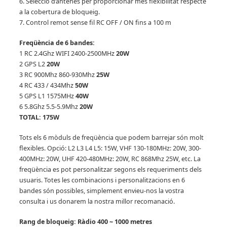
6. Selecció d’antenes per proporcionar més flexibilitat respecte
a la cobertura de bloqueig.
7. Control remot sense fil RC OFF / ON fins a 100 m
Freqüència de 6 bandes:
1 RC 2.4Ghz WIFI 2400-2500MHz
20W
2 GPS L2
20W
3 RC 900Mhz 860-930Mhz
25W
4 RC 433 / 434Mhz
50W
5 GPS L1 1575MHz
40W
6 5.8Ghz 5.5-5.9Mhz
20W
TOTAL: 175W
Tots els 6 mòduls de freqüència que podem barrejar són molt
flexibles.
Opció: L2 L3 L4 L5: 15W, VHF 130-180MHz: 20W, 300-
400MHz: 20W, UHF 420-480MHz: 20W, RC 868Mhz 25W, etc. La
freqüència es pot personalitzar segons els requeriments dels
usuaris.
Totes les combinacions i personalitzacions en 6
bandes són possibles, simplement envieu-nos la vostra
consulta i us donarem la nostra millor recomanació.
Rang de bloqueig: Ràdio 400 ~ 1000 metres