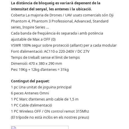
La distància de bloqueig es variarà depenent de la
intensitat del senyal, les antenes i la ubicació.
Coberta La majoria de Drones / UAV usats comercials són Dji
Phantom 4, Phantom 3 Professional, Advanced, Standard
series, Inspire Series …
Cada banda de freqüència és separada i amb potència
ajustable de Max a OFF (0)
VSWR 100% segur sobre protecció (aïllant) per a cada modular
Font d’alimentació: AC110 o 220-240V / DC 27V
Temps de treball: sense el límit de temps
Dimensió: 470 x 380 x 290 mm
Pes: 19Kg + 12kg d’antenes = 31kg
Contingut del paquet:
1 pc Una unitat de joguina principal
6 peces Antenes Omni
1 PC Marc d’antenes amb cable de 1,5 m
1 PC Cable d’alimentació
1 PC Wireless OFF / ON control remot 315Mhz
(El trípode no està inclòs en els nostres preus)