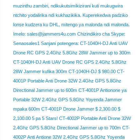
muzinthu zambiri, ndikukutsimikizirani kuti mukugwira
ntchito yodalirika ndi kukhazikika. Kuperekedwa padziko
lonse kudzera ku DHL, mitengo ya malonda ndi malonda.
Imelo: sales@jammers4u.com Chizindikiro cha Skype:
Senaosales1 Sanjani potengera: CT-1040H-DJ Anti UAV
Drone RC GPS 2.4Ghz 5.8Ghz 28W Jammer up to 300m
CT-1040H-DJ Anti UAV Drone RC GPS 2.4Ghz 5.8Ghz
28W Jammer kufika 300m CT-1040H-DJ $ 980.00 CT-
4001P Portable Anti Drone 32W 2.4Ghz GPS 5.8Ghz
Directional Jammer up to 600m CT-4001P Antionone ya
Portable 32W 2.4Ghz GPS 5.8Ghz Yoyenda Jammer
mpaka 600m CT-4001P Drone Jammer $ 2,300.00 $
2,100.00 5 pa 5 Stars! CT-4002P Portable Anti Drone 32W
2.4Ghz GPS 5.8Ghz Directional Jammer up to 700m CT-
4002P Anti Antione 32W 2.4Ghz GPS 5.8Ghz Yoyenda