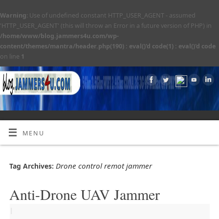
Warning
: Use of undefined constant HTTP_USER_AGENT - assumed
'HTTP_USER_AGENT' (this will throw an Error in a future version of PHP) in
/home/www/blog.jammers4u.com/wp-
content/themes/mantra/header.php(190) : eval()'d code(1) : eval()'d code
on line
1
MENU
Drone control remot jammer
Tag Archives:
Anti-Drone UAV Jammer
|