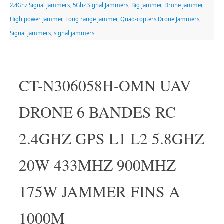
2.4Ghz Signal Jammers
,
5Ghz Signal Jammers
,
Big Jammer
,
Drone Jammer
,
High power Jammer
,
Long range Jammer
,
Quad-copters Drone Jammers
,
Signal Jammers
,
signal jammers
CT-N306058H-OMN UAV
DRONE 6 BANDES RC
2.4GHZ GPS L1 L2 5.8GHZ
20W 433MHZ 900MHZ
175W JAMMER FINS A
1000M