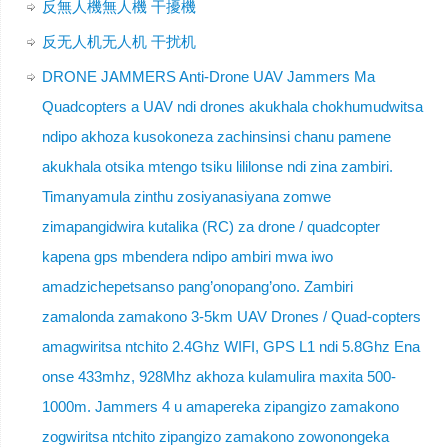
反無人機無人機 干擾機
反无人机无人机 干扰机
DRONE JAMMERS Anti-Drone UAV Jammers Ma
Quadcopters a UAV ndi drones akukhala chokhumudwitsa
ndipo akhoza kusokoneza zachinsinsi chanu pamene
akukhala otsika mtengo tsiku lililonse ndi zina zambiri.
Timanyamula zinthu zosiyanasiyana zomwe
zimapangidwira kutalika (RC) za drone / quadcopter
kapena gps mbendera ndipo ambiri mwa iwo
amadzichepetsanso pang’onopang’ono. Zambiri
zamalonda zamakono 3-5km UAV Drones / Quad-copters
amagwiritsa ntchito 2.4Ghz WIFI, GPS L1 ndi 5.8Ghz Ena
onse 433mhz, 928Mhz akhoza kulamulira maxita 500-
1000m. Jammers 4 u amapereka zipangizo zamakono
zogwiritsa ntchito zipangizo zamakono zowonongeka