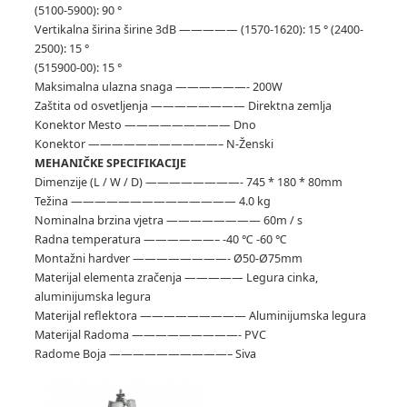
(5100-5900): 90 °
Vertikalna širina širine 3dB ————— (1570-1620): 15 ° (2400-
2500): 15 °
(515900-00): 15 °
Maksimalna ulazna snaga ——————- 200W
Zaštita od osvetljenja ———————— Direktna zemlja
Konektor Mesto ————————— Dno
Konektor ———————————– N-Ženski
MEHANIČKE SPECIFIKACIJE
Dimenzije (L / W / D) ————————- 745 * 180 * 80mm
Težina —————————————— 4.0 kg
Nominalna brzina vjetra ———————— 60m / s
Radna temperatura ——————– -40 ℃ -60 ℃
Montažni hardver ————————- Ø50-Ø75mm
Materijal elementa zračenja ————— Legura cinka,
aluminijumska legura
Materijal reflektora ————————— Aluminijumska legura
Materijal Radoma —————————- PVC
Radome Boja ——————————– Siva