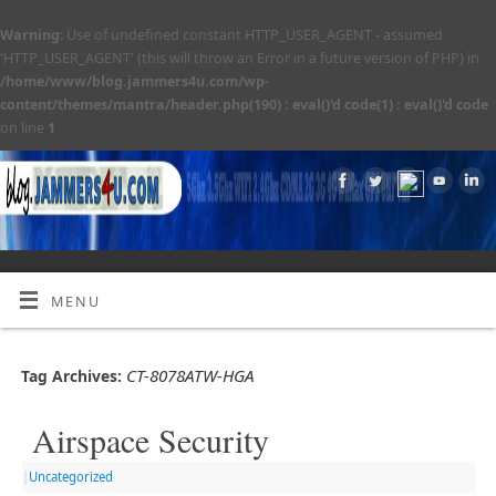
Warning
: Use of undefined constant HTTP_USER_AGENT - assumed
'HTTP_USER_AGENT' (this will throw an Error in a future version of PHP) in
/home/www/blog.jammers4u.com/wp-
content/themes/mantra/header.php(190) : eval()'d code(1) : eval()'d code
on line
1
MENU
CT-8078ATW-HGA
Tag Archives:
Airspace Security
|
Uncategorized