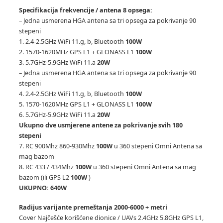
Specifikacija frekvencije / antena 8 opsega:
– Jedna usmerena HGA antena sa tri opsega za pokrivanje 90
stepeni
1. 2.4-2.5GHz WiFi 11.g, b, Bluetooth
100W
2. 1570-1620MHz GPS L1 + GLONASS L1
100W
3. 5.7GHz-5.9GHz WiFi 11.a
20W
– Jedna usmerena HGA antena sa tri opsega za pokrivanje 90
stepeni
4. 2.4-2.5GHz WiFi 11.g, b, Bluetooth
100W
5. 1570-1620MHz GPS L1 + GLONASS L1
100W
6. 5.7GHz-5.9GHz WiFi 11.a
20W
Ukupno dve usmjerene antene za pokrivanje svih 180
stepeni
7. RC 900Mhz 860-930Mhz
100W
u 360 stepeni Omni Antena sa
mag bazom
8. RC 433 / 434Mhz
100W
u 360 stepeni Omni Antena sa mag
bazom (ili GPS L2
100W
)
UKUPNO: 640W
Radijus varijante premeštanja 2000-6000 + metri
Cover Najčešće korišćene dionice / UAVs 2.4GHz 5.8GHz GPS L1,