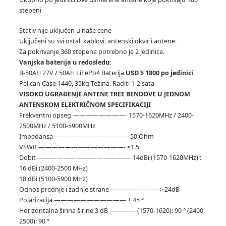
stepeni
Stativ nije uključen u naše cene
Uključeni su svi ostali kablovi, antenski okvir i antene.
Za pokrivanje 360 ​​stepena potrebno je 2 jedinice.
Vanjska baterija u redosledu:
B-50AH 27V / 50AH LiFePo4 Baterija
USD $ 1800 po jedinici
Pelican Case 1440, 35kg Težina.
Raditi 1-2 sata
VISOKO UGRAĐENJE ANTENE TREE BENDOVE U JEDNOM
ANTENSKOM ELEKTRIČNOM SPECIFIKACIJI
Frekventni opseg ————————- 1570-1620MHz / 2400-
2500MHz / 5100-5900MHz
Impedansa ———————————- 50 Ohm
VSWR —————————————- ≤1.5
Dobit ——————————————- 14dBi (1570-1620MHz) :
16 dBi (2400-2500 MHz)
18 dBi (5100-5900 MHz)
Odnos prednje i zadnje strane ———————–> 24dB
Polarizacija ——————————— ± 45 °
Horizontalna širina širine 3 dB ———— (1570-1620): 90 ° (2400-
2500): 90 °