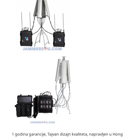
1 godina garancije, Tajvan dizajn kvaliteta, napravljen u Hong