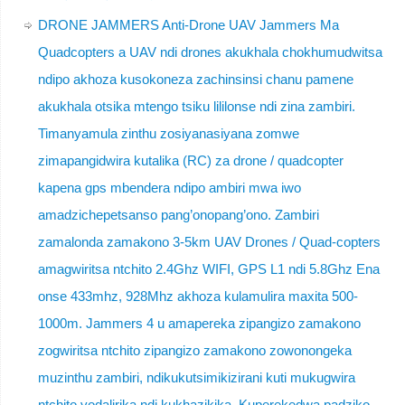
DRONE JAMMERS Anti-Drone UAV Jammers Ma
Quadcopters a UAV ndi drones akukhala chokhumudwitsa
ndipo akhoza kusokoneza zachinsinsi chanu pamene
akukhala otsika mtengo tsiku lililonse ndi zina zambiri.
Timanyamula zinthu zosiyanasiyana zomwe
zimapangidwira kutalika (RC) za drone / quadcopter
kapena gps mbendera ndipo ambiri mwa iwo
amadzichepetsanso pang’onopang’ono. Zambiri
zamalonda zamakono 3-5km UAV Drones / Quad-copters
amagwiritsa ntchito 2.4Ghz WIFI, GPS L1 ndi 5.8Ghz Ena
onse 433mhz, 928Mhz akhoza kulamulira maxita 500-
1000m. Jammers 4 u amapereka zipangizo zamakono
zogwiritsa ntchito zipangizo zamakono zowonongeka
muzinthu zambiri, ndikukutsimikizirani kuti mukugwira
ntchito yodalirika ndi kukhazikika. Kuperekedwa padziko