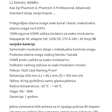
L2 433mhz, 900Mhz
Kao Dji Phantom 4, Phantom 3 Professional, Advanced,
Standard serija, serija Inspire …
Prilagodljiva izlazna snaga svaki kanal / kanal, maksimalna
izlazna snaga na 0 (OFF)
100% sigurna VSWR zaštita (izolator) za svaku modularnu
Napajanje: AC adapter (AC 220V-DC 27V ili 24V / 45 Amp)
ili
vanjska baterija
Samostalni modularni dizajn i individualna kontrola snage.
Podesiva izlazna snaga svakog benda / kanala
VSWR preko zaštite za svaku modularnu.
Indikator radnog statusa za svaki modularni modul.
Pelican 1620 Case Raining Proof
Dimenzija: 626 mm (L) × 49,2 mm (Š) × 350 mm (H)
Težina: 45 Kg (približno) samo glavna jedinica
Radna temperatura: -20 ℃ ~ + 60 ℃
Vlaga: 5% ~ 90%
Garancija: 1 godina
Jedna usmerena HGA antena sa tri opsega pokriva 90 stepeni
Ukupno po jedinici Dve usmerene antene koje pokrivaju 180