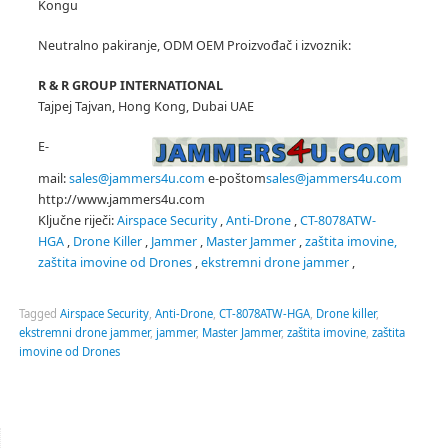
Kongu
Neutralno pakiranje, ODM OEM Proizvođač
i izvoznik:
R & R GROUP INTERNATIONAL
Tajpej Tajvan, Hong Kong, Dubai UAE
E-
mail:
sales@jammers4u.com
e-poštom
sales@jammers4u.com
http://www.jammers4u.com
Ključne riječi:
Airspace Security
,
Anti-Drone
,
CT-8078ATW-
HGA
,
Drone Killer
,
Jammer
,
Master Jammer
,
zaštita
imovine,
zaštita imovine od Drones
,
ekstremni drone
jammer
,
Tagged
Airspace Security
,
Anti-Drone
,
CT-8078ATW-HGA
,
Drone killer
,
ekstremni drone jammer
,
jammer
,
Master Jammer
,
zaštita imovine
,
zaštita
imovine od Drones