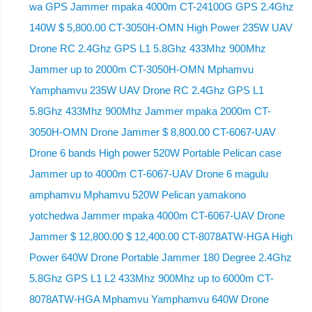
wa GPS Jammer mpaka 4000m CT-24100G GPS 2.4Ghz
140W $ 5,800.00 CT-3050H-OMN High Power 235W UAV
Drone RC 2.4Ghz GPS L1 5.8Ghz 433Mhz 900Mhz
Jammer up to 2000m CT-3050H-OMN Mphamvu
Yamphamvu 235W UAV Drone RC 2.4Ghz GPS L1
5.8Ghz 433Mhz 900Mhz Jammer mpaka 2000m CT-
3050H-OMN Drone Jammer $ 8,800.00 CT-6067-UAV
Drone 6 bands High power 520W Portable Pelican case
Jammer up to 4000m CT-6067-UAV Drone 6 magulu
amphamvu Mphamvu 520W Pelican yamakono
yotchedwa Jammer mpaka 4000m CT-6067-UAV Drone
Jammer $ 12,800.00 $ 12,400.00 CT-8078ATW-HGA High
Power 640W Drone Portable Jammer 180 Degree 2.4Ghz
5.8Ghz GPS L1 L2 433Mhz 900Mhz up to 6000m CT-
8078ATW-HGA Mphamvu Yamphamvu 640W Drone