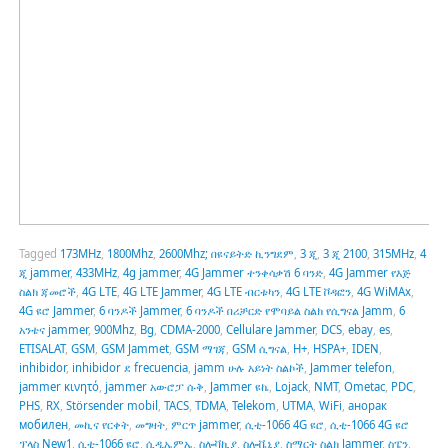
Tagged
173MHz
,
1800Mhz
,
2600Mhz; በዩናይትድ ኪንግደም
,
3 ጂ
,
3 ጂ 2100
,
315MHz
,
4
ጂ jammer
,
433MHz
,
4g jammer
,
4G Jammer ተንቀሳቃሽ 6 ባንድ
,
4G Jammer የእጅ
ስልክ ጃመሮች
,
4G LTE
,
4G LTE Jammer
,
4G LTE ብርቱካን
,
4G LTE ቮዳፎን
,
4G WiMAx
,
4G ዩሮ Jammer
,
6 ባንዶች Jammer
,
6 ባንዶች በሪቻርድ የሞባይል ስልክ የሲግናል Jamm
,
6
አንቴና jammer
,
900Mhz
,
Bg
,
CDMA-2000
,
Cellulare Jammer
,
DCS
,
ebay
,
es
,
ETISALAT
,
GSM
,
GSM Jammet
,
GSM ማገጃ
,
GSM ሲግናል
,
H+
,
HSPA+
,
IDEN
,
inhibidor
,
inhibidor ደ frecuencia
,
jamm ሁሉ አይነት ስልኮች
,
Jammer telefon
,
jammer κινητό
,
jammer አውሮፓ ሱቅ
,
Jammer ዩኬ
,
Lojack
,
NMT
,
Ometac
,
PDC
,
PHS
,
RX
,
Störsender mobil
,
TACS
,
TDMA
,
Telekom
,
UTMA
,
WiFi
,
анорак
мобилен
,
መኪና የርቀት
,
መግዛት
,
ምርጥ jammer
,
ሲቲ-1066 4G ዩሮ
,
ሲቲ-1066 4G ዩሮ
ፕላስ New1
,
ሲቲ-1066 ዩሮ
,
ሲዲኤምኤ
,
ስሎቫኪያ
,
ስሎቬኒያ
,
ስማርት ስልክ Jammer
,
ስፔን
,