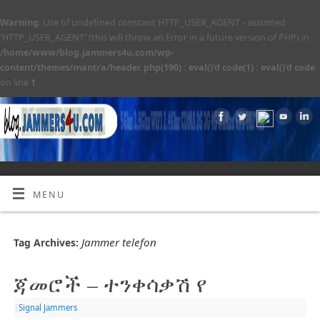
Warning
: Use of undefined constant HTTP_USER_AGENT - assumed
'HTTP_USER_AGENT' (this will throw an Error in a future version of PHP) in
/home/www/blog.jammers4u.com/wp-
content/themes/mantra/header.php(190) : eval()'d code(1) : eval()'d code
on line
1
MENU
Jammer telefon
Tag Archives:
ጃመሮች – ተንቀሳቃሽ የ
|
Signal Jammers