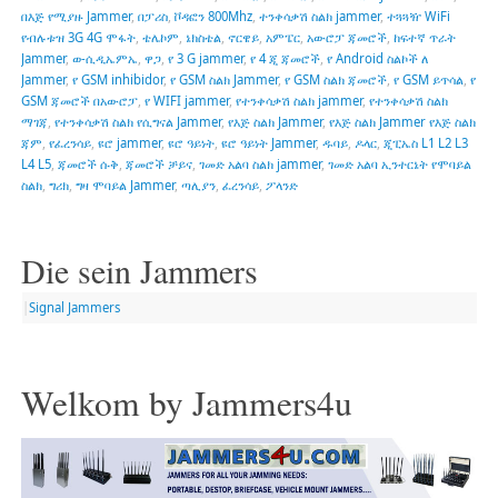
በእጅ የሚያዙ Jammer
,
በፓሪስ
,
ቮዳፎን 800Mhz
,
ተንቀሳቃሽ ስልክ jammer
,
ተጓጓዥ WiFi
የብሉቱዝ 3G 4G ሞፋት
,
ቴሌኮም
,
ኔክስቴል
,
ኖርዌይ
,
አምፔር
,
አውሮፓ ጃመሮች
,
ከፍተኛ ጥራት
Jammer
,
ወ-ሲዲኤምኤ
,
ዋጋ
,
የ 3 G jammer
,
የ 4 ጂ ጃመሮች
,
የ Android ስልኮች ለ
Jammer
,
የ GSM inhibidor
,
የ GSM ስልክ Jammer
,
የ GSM ስልክ ጃመሮች
,
የ GSM ይጥሳል
,
የ
GSM ጃመሮች በአውሮፓ
,
የ WIFI jammer
,
የተንቀሳቃሽ ስልክ jammer
,
የተንቀሳቃሽ ስልክ
ማገጃ
,
የተንቀሳቃሽ ስልክ የሲግናል Jammer
,
የእጅ ስልክ Jammer
,
የእጅ ስልክ Jammer የእጅ ስልክ
ጃም
,
የፈረንሳይ
,
ዩሮ jammer
,
ዩሮ ዓይነት
,
ዩሮ ዓይነት Jammer
,
ዱባይ
,
ዶላር
,
ጂፒኤስ L1 L2 L3
L4 L5
,
ጃመሮች ሱቅ
,
ጃመሮች ቻይና
,
ገመድ አልባ ስልክ jammer
,
ገመድ አልባ ኢንተርኔት የሞባይል
ስልክ
,
ግሪክ
,
ግዛ ሞባይል Jammer
,
ጣሊያን
,
ፈረንሳይ
,
ፖላንድ
Die sein Jammers
|
Signal Jammers
Welkom by Jammers4u