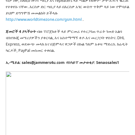
ብቻ ነው, ስለዚህ መገኛ ጣቢያ እና repeaters ላይ ጣልቃ የለውም ታች-አገናኝ ቈረጠ
የተቀየሱ ናቸው.
እርስዎ ድር ጣቢያ ላይ በእርስዎ አገር ውስጥ ጥቅም ላይ ነው የሞባይል
ይህም ድግግሞሽ መመልከት ይችላሉ
http://www.worldtimezone.com/gsm.html
.
ጃመሮች 4 ያላችሁት
ብዙ ፕሮጀክቶች ላይ ምርመራ የተረጋገጠ ጥራት ገመድ አልባ
ቴክኖሎጂ መሣሪያዎችን ያቀርባል, እና አስተማማኝ ቀዶ እና መረጋጋት ዋስትና.
DHL
Express, ወደውጭ መላክ እና በጅምላና ዋጋዎች በኩል ዓለም አቀፍ ማድረስ.
ክሬዲት
ካርዶች, PayPal መስመር ተቀበል.
ኢ-ሜይል: sales@jammers4u.com
የስካይፕ መታወቂያ: Senaosales1