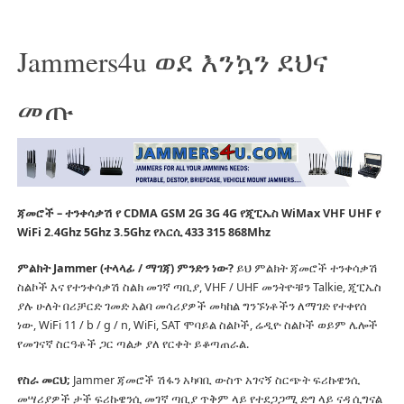
Jammers4u ወደ እንኳን ደህና
መጡ
ጃመሮች – ተንቀሳቃሽ የ CDMA GSM 2G 3G 4G የጂፒኤስ WiMax VHF UHF የ
WiFi 2.4Ghz 5Ghz 3.5Ghz የአርሲ 433 315 868Mhz
ምልክት Jammer (ተላላፊ / ማገጃ) ምንድን ነው?
ይህ ምልክት ጃመሮች ተንቀሳቃሽ
ስልኮች እና የተንቀሳቃሽ ስልክ መገኛ ጣቢያ, VHF / UHF መንትዮቹን Talkie, ጂፒኤስ
ያሉ ሁለት በሪቻርድ ገመድ አልባ መሳሪያዎች መካከል ግንኙነቶችን ለማገድ የተቀየሰ
ነው, WiFi 11 / b / g / n, WiFi, SAT ሞባይል ስልኮች, ሬዲዮ ስልኮች ወይም ሌሎች
የመገናኛ ስርዓቶች ጋር ጣልቃ ያለ የርቀት ይቆጣጠራል.
የስራ መርህ;
Jammer ጃመሮች ሽፋን አካባቢ ውስጥ አገናኝ ስርጭት ፍሪኩዌንሲ
መሣሪያዎች ታች ፍሪኩዌንሲ መገኛ ጣቢያ ጥቅም ላይ የተደጋጋሚ ድግ ላይ ናዳ ሲግናል