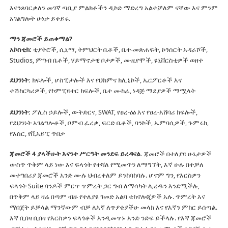
እናንጸባርቃለን መገኛ ጣቢያ ምልክቶችን ዲኮድ ማድረግ አልተቻለም ናቸው እና ምንም
አገልግሎት ሁነታ ይቀይሩ.
ማን ጃመሮች ይጠቀማል?
አኮስቲክ:
ቲያትሮች, ሲኒማ, ትምህርት ቤቶች, ቤተ-መጽሐፍት, ኮንሰርት አዳራሾች,
Studios, ምግብ ቤቶች, ሃይማኖታዊ ቦታዎች, ሙዚየሞች, ዩኒቨርስቲዎች ወዘተ
ደህንነት:
ክፍሎች, ሆስፒታሎች እና የህክምና ክሊኒኮች, ኤርፖርቶች እና
ተሽከርካሪዎች, የኮምፒዩተር ክፍሎች, ቤተ ሙከራ, ነዳጅ ማደያዎች ማሟላት
ደህንነት:
ፖሊስ ኃይሎች, ውትድርና, SWAT, የፀረ-ዕፅ እና የፀረ-አሸባሪ ክፍሎች,
የደህንነት አገልግሎቶች, ቦምብ ፈረቃ, ፍርድ ቤቶች, ባንኮች, ኤምባሲዎች, ጉምሩክ,
የእስር, የቪአይፒ ጥበቃ
ጃመሮች 4 ያላችሁት እናንተ ሥርዓት መንደፍ ይረዳናል.
ጃመሮች በተለያዩ ሁኔታዎች
ውስጥ ጥቅም ላይ ነው እና ፍላጎት የተሻለ የሚመጥን ለማግኘት, እኛ ሁሉ በተቻለ
መተግበሪያ ጃመሮች አንድ ሙሉ ህብረቀለም ይንከባከባሉ.
ሆኖም ግን, የእርስዎን
ፍላጎት Suite ባንዶች ምርጥ ጥምረት ጋር ግብ ለማሳካት ሊረዱን እንደሚችሉ,
በጥቅም ላይ ዛሬ በጣም ብዙ የተለያዩ ገመድ አልባ ቴክኖሎጂዎች አሉ.
ጥምረት እና
ማበጀት ይቻላል ማንኛውም ብቻ ለእኛ ለጥያቄያችሁ መላክ እና የእኛን ምክር ይሰጣል.
እኛ ቢበዛ ቢበዛ የእርስዎን ፍላጎቶች እንዲመጥኑ አንድ ንድፍ ይችላሉ.
የእኛ ጃመሮች