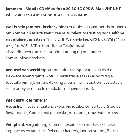
Jammers – Mobile CDMA selfoon 2G 3G 4G GPS WiMax VHF UHF
WiFi 2.4GHz 5 GHz 3.5Ghz RC 433 315 868MHz
Wat is sein Jammer (breker / Blocker)?
Die sein Jammers is ontwerp
om kommunikasie tussen twee RF Wireless toerusting soos selfone
en sellulêre basisstasie, VHF / UHF Walkie-Talkie, GPS blok, WiFi 11 n /
b / g / n, WiFi, SAT selfone, Radio Telefoons of
afstandbeheerkontroles sonder inmenging met ander
kommunikasiestelsels.
Beginsel van werking:
Jammer uitstraal spervuur sein by die
frekwensieband gebruik vir RF basisstasie af skakel oordrag RF
toestelle binne Jammers dekking area is nie in staat om basisstasie
seine ontsyfer en hulle oorskakel na geen diens af.
Wie gebruik Jammers?
Acoustic:
Theaters, teaters, skole, biblioteke, konsertsale, Studios,
Restaurante, Godsdienstige plekke, museums, universiteite, ens
Veiligheid:
vergadering kamers, hospitale en mediese klinieke,
lughawens en voertuie, Rekenaar kamers, laboratoriums, Petrol