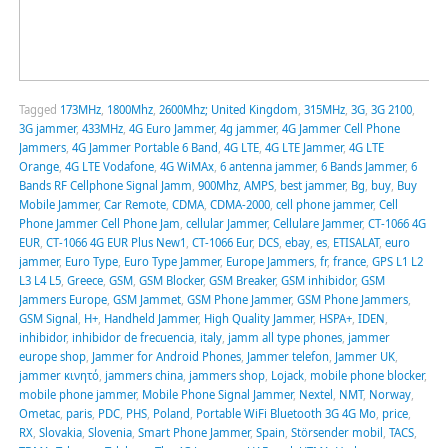
Tagged
173MHz
,
1800Mhz
,
2600Mhz; United Kingdom
,
315MHz
,
3G
,
3G 2100
,
3G jammer
,
433MHz
,
4G Euro Jammer
,
4g jammer
,
4G Jammer Cell Phone
Jammers
,
4G Jammer Portable 6 Band
,
4G LTE
,
4G LTE Jammer
,
4G LTE
Orange
,
4G LTE Vodafone
,
4G WiMAx
,
6 antenna jammer
,
6 Bands Jammer
,
6
Bands RF Cellphone Signal Jamm
,
900Mhz
,
AMPS
,
best jammer
,
Bg
,
buy
,
Buy
Mobile Jammer
,
Car Remote
,
CDMA
,
CDMA-2000
,
cell phone jammer
,
Cell
Phone Jammer Cell Phone Jam
,
cellular Jammer
,
Cellulare Jammer
,
CT-1066 4G
EUR
,
CT-1066 4G EUR Plus New1
,
CT-1066 Eur
,
DCS
,
ebay
,
es
,
ETISALAT
,
euro
jammer
,
Euro Type
,
Euro Type Jammer
,
Europe Jammers
,
fr
,
france
,
GPS L1 L2
L3 L4 L5
,
Greece
,
GSM
,
GSM Blocker
,
GSM Breaker
,
GSM inhibidor
,
GSM
Jammers Europe
,
GSM Jammet
,
GSM Phone Jammer
,
GSM Phone Jammers
,
GSM Signal
,
H+
,
Handheld Jammer
,
High Quality Jammer
,
HSPA+
,
IDEN
,
inhibidor
,
inhibidor de frecuencia
,
italy
,
jamm all type phones
,
jammer
europe shop
,
Jammer for Android Phones
,
Jammer telefon
,
Jammer UK
,
jammer κινητό
,
jammers china
,
jammers shop
,
Lojack
,
mobile phone blocker
,
mobile phone jammer
,
Mobile Phone Signal Jammer
,
Nextel
,
NMT
,
Norway
,
Ometac
,
paris
,
PDC
,
PHS
,
Poland
,
Portable WiFi Bluetooth 3G 4G Mo
,
price
,
RX
,
Slovakia
,
Slovenia
,
Smart Phone Jammer
,
Spain
,
Störsender mobil
,
TACS
,