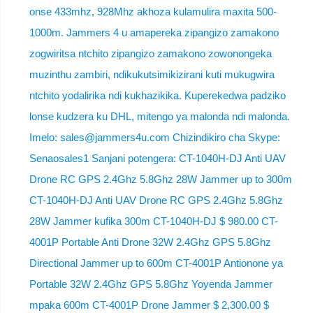
onse 433mhz, 928Mhz akhoza kulamulira maxita 500-
1000m. Jammers 4 u amapereka zipangizo zamakono
zogwiritsa ntchito zipangizo zamakono zowonongeka
muzinthu zambiri, ndikukutsimikizirani kuti mukugwira
ntchito yodalirika ndi kukhazikika. Kuperekedwa padziko
lonse kudzera ku DHL, mitengo ya malonda ndi malonda.
Imelo: sales@jammers4u.com Chizindikiro cha Skype:
Senaosales1 Sanjani potengera: CT-1040H-DJ Anti UAV
Drone RC GPS 2.4Ghz 5.8Ghz 28W Jammer up to 300m
CT-1040H-DJ Anti UAV Drone RC GPS 2.4Ghz 5.8Ghz
28W Jammer kufika 300m CT-1040H-DJ $ 980.00 CT-
4001P Portable Anti Drone 32W 2.4Ghz GPS 5.8Ghz
Directional Jammer up to 600m CT-4001P Antionone ya
Portable 32W 2.4Ghz GPS 5.8Ghz Yoyenda Jammer
mpaka 600m CT-4001P Drone Jammer $ 2,300.00 $