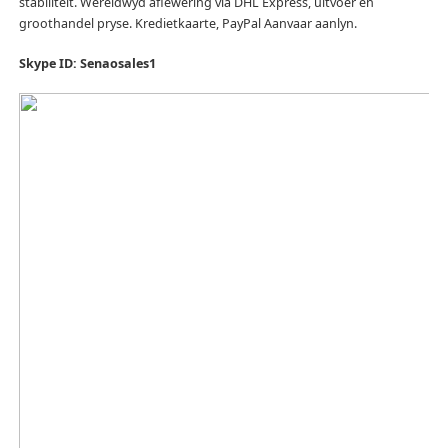
stabiliteit.
Wêreldwyd aflewering via DHL Express, uitvoer en
groothandel pryse.
Kredietkaarte, PayPal Aanvaar aanlyn.
Skype ID: Senaosales1