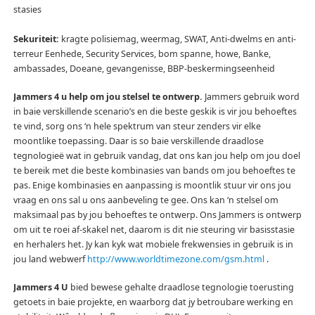
stasies
Sekuriteit:
kragte polisiemag, weermag, SWAT, Anti-dwelms en anti-
terreur Eenhede, Security Services, bom spanne, howe, Banke,
ambassades, Doeane, gevangenisse, BBP-beskermingseenheid
Jammers 4 u help om jou stelsel te ontwerp.
Jammers gebruik word
in baie verskillende scenario’s en die beste geskik is vir jou behoeftes
te vind, sorg ons ‘n hele spektrum van steur zenders vir elke
moontlike toepassing.
Daar is so baie verskillende draadlose
tegnologieë wat in gebruik vandag, dat ons kan jou help om jou doel
te bereik met die beste kombinasies van bands om jou behoeftes te
pas.
Enige kombinasies en aanpassing is moontlik stuur vir ons jou
vraag en ons sal u ons aanbeveling te gee.
Ons kan ‘n stelsel om
maksimaal pas by jou behoeftes te ontwerp.
Ons Jammers is ontwerp
om uit te roei af-skakel net, daarom is dit nie steuring vir basisstasie
en herhalers het.
Jy kan kyk wat mobiele frekwensies in gebruik is in
jou land webwerf
http://www.worldtimezone.com/gsm.html
.
Jammers 4 U
bied bewese gehalte draadlose tegnologie toerusting
getoets in baie projekte, en waarborg dat jy betroubare werking en