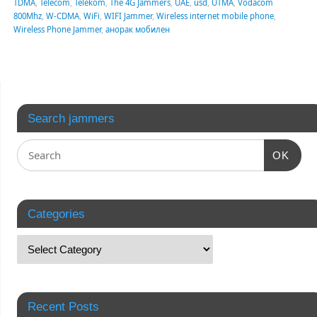
TDMA
,
Telecom
,
Telekom
,
The 4G Jammers
,
UAE
,
usd
,
UTMA
,
Vodacom
800Mhz
,
W-CDMA
,
WiFi
,
WIFI Jammer
,
Wireless internet mobile phone
,
Wireless Phone Jammer
,
анорак мобилен
Search jammers
OK
Categories
Recent Posts