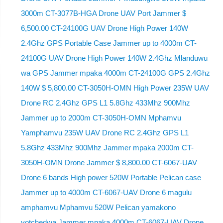
3000m CT-3077B-HGA Drone UAV Port Jammer $
6,500.00 CT-24100G UAV Drone High Power 140W
2.4Ghz GPS Portable Case Jammer up to 4000m CT-
24100G UAV Drone High Power 140W 2.4Ghz Mlanduwu
wa GPS Jammer mpaka 4000m CT-24100G GPS 2.4Ghz
140W $ 5,800.00 CT-3050H-OMN High Power 235W UAV
Drone RC 2.4Ghz GPS L1 5.8Ghz 433Mhz 900Mhz
Jammer up to 2000m CT-3050H-OMN Mphamvu
Yamphamvu 235W UAV Drone RC 2.4Ghz GPS L1
5.8Ghz 433Mhz 900Mhz Jammer mpaka 2000m CT-
3050H-OMN Drone Jammer $ 8,800.00 CT-6067-UAV
Drone 6 bands High power 520W Portable Pelican case
Jammer up to 4000m CT-6067-UAV Drone 6 magulu
amphamvu Mphamvu 520W Pelican yamakono
yotchedwa Jammer mpaka 4000m CT-6067-UAV Drone