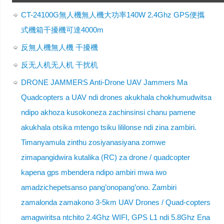
CT-24100G無人機無人機大功率140W 2.4Ghz GPS便攜
式機箱干擾機可達4000m
反無人機無人機 干擾機
反无人机无人机 干扰机
DRONE JAMMERS Anti-Drone UAV Jammers Ma
Quadcopters a UAV ndi drones akukhala chokhumudwitsa
ndipo akhoza kusokoneza zachinsinsi chanu pamene
akukhala otsika mtengo tsiku lililonse ndi zina zambiri.
Timanyamula zinthu zosiyanasiyana zomwe
zimapangidwira kutalika (RC) za drone / quadcopter
kapena gps mbendera ndipo ambiri mwa iwo
amadzichepetsanso pang’onopang’ono. Zambiri
zamalonda zamakono 3-5km UAV Drones / Quad-copters
amagwiritsa ntchito 2.4Ghz WIFI, GPS L1 ndi 5.8Ghz Ena