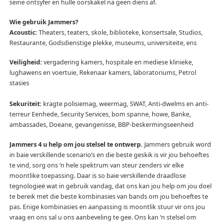
seine ontsyfer en hulle oorskakel na geen diens af.
Wie gebruik Jammers?
Acoustic:
Theaters, teaters, skole, biblioteke, konsertsale, Studios,
Restaurante, Godsdienstige plekke, museums, universiteite, ens
Veiligheid:
vergadering kamers, hospitale en mediese klinieke,
lughawens en voertuie, Rekenaar kamers, laboratoriums, Petrol
stasies
Sekuriteit:
kragte polisiemag, weermag, SWAT, Anti-dwelms en anti-
terreur Eenhede, Security Services, bom spanne, howe, Banke,
ambassades, Doeane, gevangenisse, BBP-beskermingseenheid
Jammers 4 u help om jou stelsel te ontwerp.
Jammers gebruik word
in baie verskillende scenario’s en die beste geskik is vir jou behoeftes
te vind, sorg ons ‘n hele spektrum van steur zenders vir elke
moontlike toepassing.
Daar is so baie verskillende draadlose
tegnologieë wat in gebruik vandag, dat ons kan jou help om jou doel
te bereik met die beste kombinasies van bands om jou behoeftes te
pas.
Enige kombinasies en aanpassing is moontlik stuur vir ons jou
vraag en ons sal u ons aanbeveling te gee.
Ons kan ‘n stelsel om