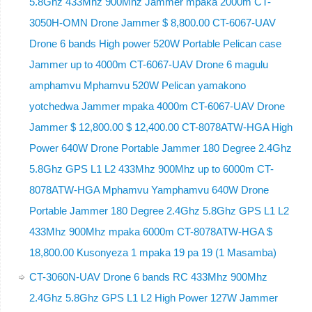
5.8Ghz 433Mhz 900Mhz Jammer mpaka 2000m CT-
3050H-OMN Drone Jammer $ 8,800.00 CT-6067-UAV
Drone 6 bands High power 520W Portable Pelican case
Jammer up to 4000m CT-6067-UAV Drone 6 magulu
amphamvu Mphamvu 520W Pelican yamakono
yotchedwa Jammer mpaka 4000m CT-6067-UAV Drone
Jammer $ 12,800.00 $ 12,400.00 CT-8078ATW-HGA High
Power 640W Drone Portable Jammer 180 Degree 2.4Ghz
5.8Ghz GPS L1 L2 433Mhz 900Mhz up to 6000m CT-
8078ATW-HGA Mphamvu Yamphamvu 640W Drone
Portable Jammer 180 Degree 2.4Ghz 5.8Ghz GPS L1 L2
433Mhz 900Mhz mpaka 6000m CT-8078ATW-HGA $
18,800.00 Kusonyeza 1 mpaka 19 pa 19 (1 Masamba)
CT-3060N-UAV Drone 6 bands RC 433Mhz 900Mhz
2.4Ghz 5.8Ghz GPS L1 L2 High Power 127W Jammer