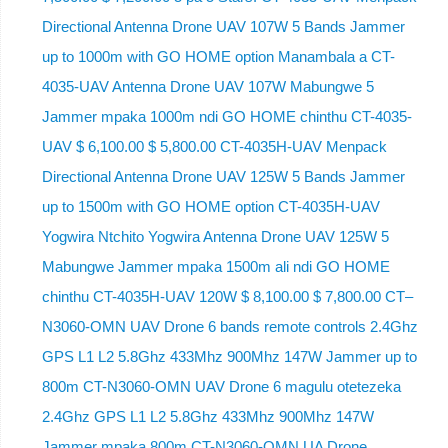
Directional Antenna Drone UAV 107W 5 Bands Jammer
up to 1000m with GO HOME option Manambala a CT-
4035-UAV Antenna Drone UAV 107W Mabungwe 5
Jammer mpaka 1000m ndi GO HOME chinthu CT-4035-
UAV $ 6,100.00 $ 5,800.00 CT-4035H-UAV Menpack
Directional Antenna Drone UAV 125W 5 Bands Jammer
up to 1500m with GO HOME option CT-4035H-UAV
Yogwira Ntchito Yogwira Antenna Drone UAV 125W 5
Mabungwe Jammer mpaka 1500m ali ndi GO HOME
chinthu CT-4035H-UAV 120W $ 8,100.00 $ 7,800.00 CT–
N3060-OMN UAV Drone 6 bands remote controls 2.4Ghz
GPS L1 L2 5.8Ghz 433Mhz 900Mhz 147W Jammer up to
800m CT-N3060-OMN UAV Drone 6 magulu otetezeka
2.4Ghz GPS L1 L2 5.8Ghz 433Mhz 900Mhz 147W
Jammer mpaka 800m CT-N3060-OMN UA Drone