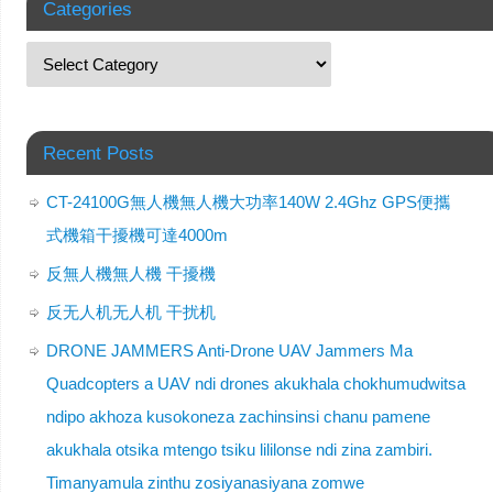
Categories
Recent Posts
CT-24100G無人機無人機大功率140W 2.4Ghz GPS便攜
式機箱干擾機可達4000m
反無人機無人機 干擾機
反无人机无人机 干扰机
DRONE JAMMERS Anti-Drone UAV Jammers Ma
Quadcopters a UAV ndi drones akukhala chokhumudwitsa
ndipo akhoza kusokoneza zachinsinsi chanu pamene
akukhala otsika mtengo tsiku lililonse ndi zina zambiri.
Timanyamula zinthu zosiyanasiyana zomwe