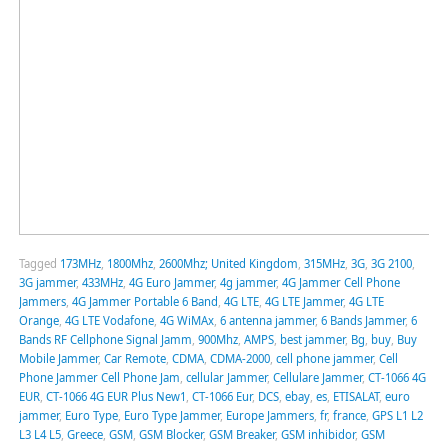
Tagged
173MHz
,
1800Mhz
,
2600Mhz; United Kingdom
,
315MHz
,
3G
,
3G 2100
,
3G jammer
,
433MHz
,
4G Euro Jammer
,
4g jammer
,
4G Jammer Cell Phone
Jammers
,
4G Jammer Portable 6 Band
,
4G LTE
,
4G LTE Jammer
,
4G LTE
Orange
,
4G LTE Vodafone
,
4G WiMAx
,
6 antenna jammer
,
6 Bands Jammer
,
6
Bands RF Cellphone Signal Jamm
,
900Mhz
,
AMPS
,
best jammer
,
Bg
,
buy
,
Buy
Mobile Jammer
,
Car Remote
,
CDMA
,
CDMA-2000
,
cell phone jammer
,
Cell
Phone Jammer Cell Phone Jam
,
cellular Jammer
,
Cellulare Jammer
,
CT-1066 4G
EUR
,
CT-1066 4G EUR Plus New1
,
CT-1066 Eur
,
DCS
,
ebay
,
es
,
ETISALAT
,
euro
jammer
,
Euro Type
,
Euro Type Jammer
,
Europe Jammers
,
fr
,
france
,
GPS L1 L2
L3 L4 L5
,
Greece
,
GSM
,
GSM Blocker
,
GSM Breaker
,
GSM inhibidor
,
GSM