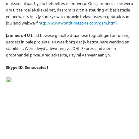
maksimaal pas by jou behoeftes te ontwerp.
Ons Jammers is ontwerp
om uit te roei af-skakel net, daarom is dit nie steuring vir basisstasie
en herhalers het.
Jy kan kyk wat mobiele frekwensies in gebruik is in
jou land webwerf
http://www.worldtimezone.com/gsm.html
.
Jammers 4 U
bied bewese gehalte draadlose tegnologie toerusting
getoets in baie projekte, en waarborg dat jy betroubare werking en
stabiliteit.
Wêreldwyd aflewering via DHL Express, uitvoer en
groothandel pryse.
Kredietkaarte, PayPal Aanvaar aanlyn.
Skype ID: Senaosales1