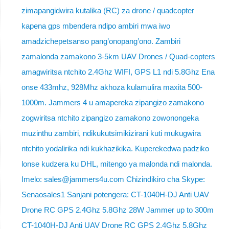
zimapangidwira kutalika (RC) za drone / quadcopter
kapena gps mbendera ndipo ambiri mwa iwo
amadzichepetsanso pang’onopang’ono. Zambiri
zamalonda zamakono 3-5km UAV Drones / Quad-copters
amagwiritsa ntchito 2.4Ghz WIFI, GPS L1 ndi 5.8Ghz Ena
onse 433mhz, 928Mhz akhoza kulamulira maxita 500-
1000m. Jammers 4 u amapereka zipangizo zamakono
zogwiritsa ntchito zipangizo zamakono zowonongeka
muzinthu zambiri, ndikukutsimikizirani kuti mukugwira
ntchito yodalirika ndi kukhazikika. Kuperekedwa padziko
lonse kudzera ku DHL, mitengo ya malonda ndi malonda.
Imelo: sales@jammers4u.com Chizindikiro cha Skype:
Senaosales1 Sanjani potengera: CT-1040H-DJ Anti UAV
Drone RC GPS 2.4Ghz 5.8Ghz 28W Jammer up to 300m
CT-1040H-DJ Anti UAV Drone RC GPS 2.4Ghz 5.8Ghz