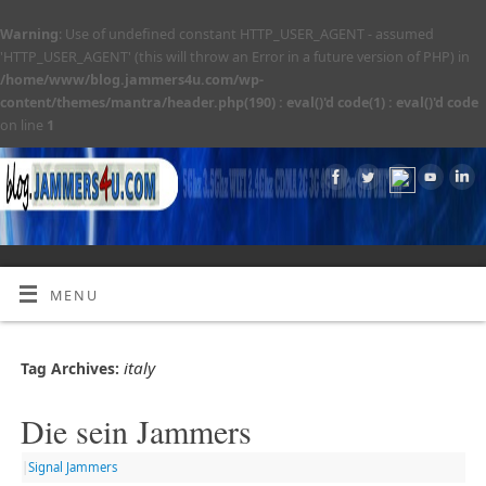
Warning
: Use of undefined constant HTTP_USER_AGENT - assumed
'HTTP_USER_AGENT' (this will throw an Error in a future version of PHP) in
/home/www/blog.jammers4u.com/wp-
content/themes/mantra/header.php(190) : eval()'d code(1) : eval()'d code
on line
1
MENU
italy
Tag Archives:
Die sein Jammers
|
Signal Jammers