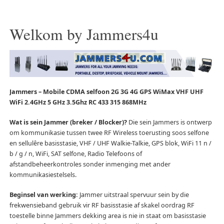
Welkom by Jammers4u
Jammers – Mobile CDMA selfoon 2G 3G 4G GPS WiMax VHF UHF
WiFi 2.4GHz 5 GHz 3.5Ghz RC 433 315 868MHz
Wat is sein Jammer (breker / Blocker)?
Die sein Jammers is ontwerp
om kommunikasie tussen twee RF Wireless toerusting soos selfone
en sellulêre basisstasie, VHF / UHF Walkie-Talkie, GPS blok, WiFi 11 n /
b / g / n, WiFi, SAT selfone, Radio Telefoons of
afstandbeheerkontroles sonder inmenging met ander
kommunikasiestelsels.
Beginsel van werking:
Jammer uitstraal spervuur sein by die
frekwensieband gebruik vir RF basisstasie af skakel oordrag RF
toestelle binne Jammers dekking area is nie in staat om basisstasie