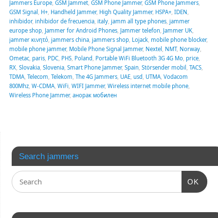
Jammers Europe
,
GSM Jammet
,
GSM Phone Jammer
,
GSM Phone Jammers
,
GSM Signal
,
H+
,
Handheld Jammer
,
High Quality Jammer
,
HSPA+
,
IDEN
,
inhibidor
,
inhibidor de frecuencia
,
italy
,
jamm all type phones
,
jammer
europe shop
,
Jammer for Android Phones
,
Jammer telefon
,
Jammer UK
,
jammer κινητό
,
jammers china
,
jammers shop
,
Lojack
,
mobile phone blocker
,
mobile phone jammer
,
Mobile Phone Signal Jammer
,
Nextel
,
NMT
,
Norway
,
Ometac
,
paris
,
PDC
,
PHS
,
Poland
,
Portable WiFi Bluetooth 3G 4G Mo
,
price
,
RX
,
Slovakia
,
Slovenia
,
Smart Phone Jammer
,
Spain
,
Störsender mobil
,
TACS
,
TDMA
,
Telecom
,
Telekom
,
The 4G Jammers
,
UAE
,
usd
,
UTMA
,
Vodacom
800Mhz
,
W-CDMA
,
WiFi
,
WIFI Jammer
,
Wireless internet mobile phone
,
Wireless Phone Jammer
,
анорак мобилен
Search jammers
OK