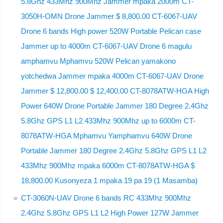
5.8Ghz 433Mhz 900Mhz Jammer mpaka 2000m CT-
3050H-OMN Drone Jammer $ 8,800.00 CT-6067-UAV
Drone 6 bands High power 520W Portable Pelican case
Jammer up to 4000m CT-6067-UAV Drone 6 magulu
amphamvu Mphamvu 520W Pelican yamakono
yotchedwa Jammer mpaka 4000m CT-6067-UAV Drone
Jammer $ 12,800.00 $ 12,400.00 CT-8078ATW-HGA High
Power 640W Drone Portable Jammer 180 Degree 2.4Ghz
5.8Ghz GPS L1 L2 433Mhz 900Mhz up to 6000m CT-
8078ATW-HGA Mphamvu Yamphamvu 640W Drone
Portable Jammer 180 Degree 2.4Ghz 5.8Ghz GPS L1 L2
433Mhz 900Mhz mpaka 6000m CT-8078ATW-HGA $
18,800.00 Kusonyeza 1 mpaka 19 pa 19 (1 Masamba)
CT-3060N-UAV Drone 6 bands RC 433Mhz 900Mhz
2.4Ghz 5.8Ghz GPS L1 L2 High Power 127W Jammer