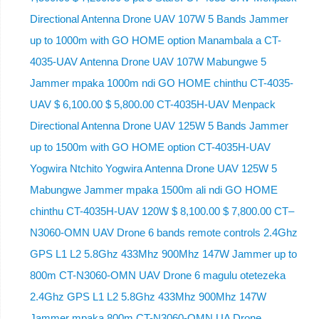
Directional Antenna Drone UAV 107W 5 Bands Jammer
up to 1000m with GO HOME option Manambala a CT-
4035-UAV Antenna Drone UAV 107W Mabungwe 5
Jammer mpaka 1000m ndi GO HOME chinthu CT-4035-
UAV $ 6,100.00 $ 5,800.00 CT-4035H-UAV Menpack
Directional Antenna Drone UAV 125W 5 Bands Jammer
up to 1500m with GO HOME option CT-4035H-UAV
Yogwira Ntchito Yogwira Antenna Drone UAV 125W 5
Mabungwe Jammer mpaka 1500m ali ndi GO HOME
chinthu CT-4035H-UAV 120W $ 8,100.00 $ 7,800.00 CT–
N3060-OMN UAV Drone 6 bands remote controls 2.4Ghz
GPS L1 L2 5.8Ghz 433Mhz 900Mhz 147W Jammer up to
800m CT-N3060-OMN UAV Drone 6 magulu otetezeka
2.4Ghz GPS L1 L2 5.8Ghz 433Mhz 900Mhz 147W
Jammer mpaka 800m CT-N3060-OMN UA Drone