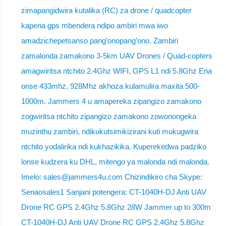
zimapangidwira kutalika (RC) za drone / quadcopter
kapena gps mbendera ndipo ambiri mwa iwo
amadzichepetsanso pang’onopang’ono. Zambiri
zamalonda zamakono 3-5km UAV Drones / Quad-copters
amagwiritsa ntchito 2.4Ghz WIFI, GPS L1 ndi 5.8Ghz Ena
onse 433mhz, 928Mhz akhoza kulamulira maxita 500-
1000m. Jammers 4 u amapereka zipangizo zamakono
zogwiritsa ntchito zipangizo zamakono zowonongeka
muzinthu zambiri, ndikukutsimikizirani kuti mukugwira
ntchito yodalirika ndi kukhazikika. Kuperekedwa padziko
lonse kudzera ku DHL, mitengo ya malonda ndi malonda.
Imelo: sales@jammers4u.com Chizindikiro cha Skype:
Senaosales1 Sanjani potengera: CT-1040H-DJ Anti UAV
Drone RC GPS 2.4Ghz 5.8Ghz 28W Jammer up to 300m
CT-1040H-DJ Anti UAV Drone RC GPS 2.4Ghz 5.8Ghz