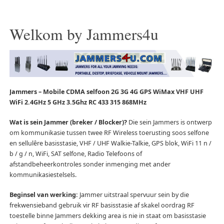
Welkom by Jammers4u
Jammers – Mobile CDMA selfoon 2G 3G 4G GPS WiMax VHF UHF
WiFi 2.4GHz 5 GHz 3.5Ghz RC 433 315 868MHz
Wat is sein Jammer (breker / Blocker)?
Die sein Jammers is ontwerp
om kommunikasie tussen twee RF Wireless toerusting soos selfone
en sellulêre basisstasie, VHF / UHF Walkie-Talkie, GPS blok, WiFi 11 n /
b / g / n, WiFi, SAT selfone, Radio Telefoons of
afstandbeheerkontroles sonder inmenging met ander
kommunikasiestelsels.
Beginsel van werking:
Jammer uitstraal spervuur sein by die
frekwensieband gebruik vir RF basisstasie af skakel oordrag RF
toestelle binne Jammers dekking area is nie in staat om basisstasie