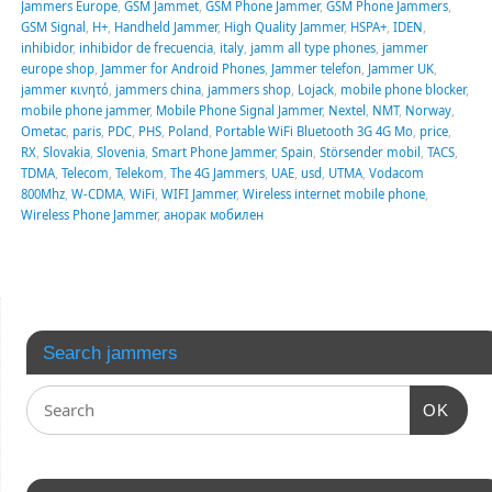
Jammers Europe
,
GSM Jammet
,
GSM Phone Jammer
,
GSM Phone Jammers
,
GSM Signal
,
H+
,
Handheld Jammer
,
High Quality Jammer
,
HSPA+
,
IDEN
,
inhibidor
,
inhibidor de frecuencia
,
italy
,
jamm all type phones
,
jammer
europe shop
,
Jammer for Android Phones
,
Jammer telefon
,
Jammer UK
,
jammer κινητό
,
jammers china
,
jammers shop
,
Lojack
,
mobile phone blocker
,
mobile phone jammer
,
Mobile Phone Signal Jammer
,
Nextel
,
NMT
,
Norway
,
Ometac
,
paris
,
PDC
,
PHS
,
Poland
,
Portable WiFi Bluetooth 3G 4G Mo
,
price
,
RX
,
Slovakia
,
Slovenia
,
Smart Phone Jammer
,
Spain
,
Störsender mobil
,
TACS
,
TDMA
,
Telecom
,
Telekom
,
The 4G Jammers
,
UAE
,
usd
,
UTMA
,
Vodacom
800Mhz
,
W-CDMA
,
WiFi
,
WIFI Jammer
,
Wireless internet mobile phone
,
Wireless Phone Jammer
,
анорак мобилен
Search jammers
OK