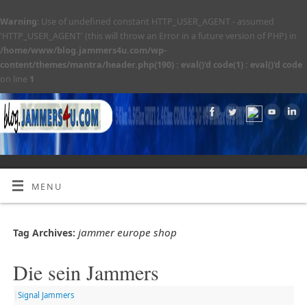
Warning
: Use of undefined constant HTTP_USER_AGENT - assumed
'HTTP_USER_AGENT' (this will throw an Error in a future version of PHP) in
/home/www/blog.jammers4u.com/wp-
content/themes/mantra/header.php(190) : eval()'d code(1) : eval()'d code
on line
1
MENU
jammer europe shop
Tag Archives:
Die sein Jammers
|
Signal Jammers