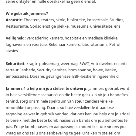
seine ontsyfer en hulle oorskakel na geen diens af.
Wie gebruik Jammers?
Acoustic:
Theaters, teaters, skole, biblioteke, konsertsale, Studios,
Restaurante, Godsdienstige plekke, museums, universiteite, ens
Veiligheid:
vergadering kamers, hospitale en mediese klinieke,
lughawens en voertuie, Rekenaar kamers, laboratoriums, Petrol
stasies
Sekuriteit:
kragte polisiemag, weermag, SWAT, Anti-dwelms en anti-
terreur Eenhede, Security Services, bom spanne, howe, Banke,
ambassades, Doeane, gevangenisse, BBP-beskermingseenheid
Jammers 4 u help om jou stelsel te ontwerp.
Jammers gebruik word
in baie verskillende scenario’s en die beste geskik is vir jou behoeftes
te vind, sorg ons ‘n hele spektrum van steur zenders vir elke
moontlike toepassing.
Daar is so baie verskillende draadlose
tegnologieë wat in gebruik vandag, dat ons kan jou help om jou doel
te bereik met die beste kombinasies van bands om jou behoeftes te
pas.
Enige kombinasies en aanpassing is moontlik stuur vir ons jou
vraag en ons sal u ons aanbeveling te gee.
Ons kan ‘n stelsel om