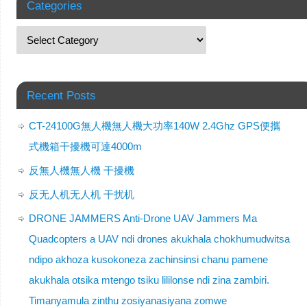
Categories
Recent Posts
CT-24100G無人機無人機大功率140W 2.4Ghz GPS便攜
式機箱干擾機可達4000m
反無人機無人機 干擾機
反无人机无人机 干扰机
DRONE JAMMERS Anti-Drone UAV Jammers Ma
Quadcopters a UAV ndi drones akukhala chokhumudwitsa
ndipo akhoza kusokoneza zachinsinsi chanu pamene
akukhala otsika mtengo tsiku lililonse ndi zina zambiri.
Timanyamula zinthu zosiyanasiyana zomwe