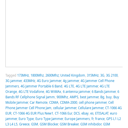
Tagged
173MHz
,
1800Mhz
,
2600Mhz; United Kingdom
,
315MHz
,
3G
,
3G 2100
,
3G jammer
,
433MHz
,
4G Euro Jammer
,
4g jammer
,
4G Jammer Cell Phone
Jammers
,
4G Jammer Portable 6 Band
,
4G LTE
,
4G LTE Jammer
,
4G LTE
Orange
,
4G LTE Vodafone
,
4G WiMAx
,
6 antenna jammer
,
6 Bands Jammer
,
6
Bands RF Cellphone Signal Jamm
,
900Mhz
,
AMPS
,
best jammer
,
Bg
,
buy
,
Buy
Mobile Jammer
,
Car Remote
,
CDMA
,
CDMA-2000
,
cell phone jammer
,
Cell
Phone Jammer Cell Phone Jam
,
cellular Jammer
,
Cellulare Jammer
,
CT-1066 4G
EUR
,
CT-1066 4G EUR Plus New1
,
CT-1066 Eur
,
DCS
,
ebay
,
es
,
ETISALAT
,
euro
jammer
,
Euro Type
,
Euro Type Jammer
,
Europe Jammers
,
fr
,
france
,
GPS L1 L2
L3 L4 L5
,
Greece
,
GSM
,
GSM Blocker
,
GSM Breaker
,
GSM inhibidor
,
GSM