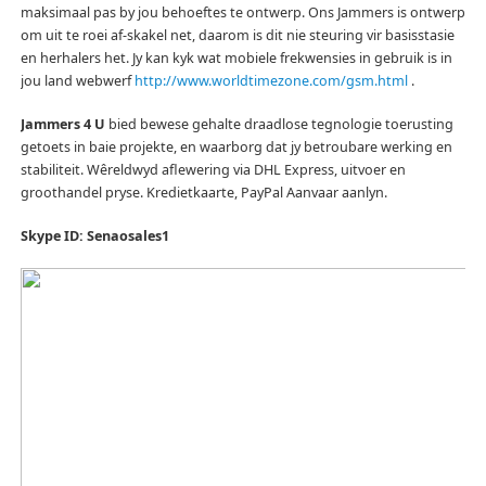
maksimaal pas by jou behoeftes te ontwerp.
Ons Jammers is ontwerp
om uit te roei af-skakel net, daarom is dit nie steuring vir basisstasie
en herhalers het.
Jy kan kyk wat mobiele frekwensies in gebruik is in
jou land webwerf
http://www.worldtimezone.com/gsm.html
.
Jammers 4 U
bied bewese gehalte draadlose tegnologie toerusting
getoets in baie projekte, en waarborg dat jy betroubare werking en
stabiliteit.
Wêreldwyd aflewering via DHL Express, uitvoer en
groothandel pryse.
Kredietkaarte, PayPal Aanvaar aanlyn.
Skype ID: Senaosales1