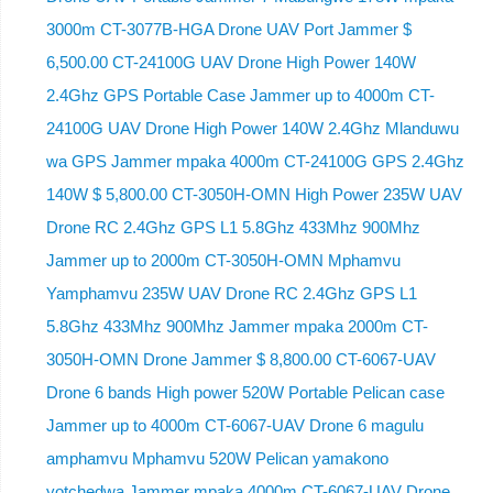
3000m CT-3077B-HGA Drone UAV Port Jammer $
6,500.00 CT-24100G UAV Drone High Power 140W
2.4Ghz GPS Portable Case Jammer up to 4000m CT-
24100G UAV Drone High Power 140W 2.4Ghz Mlanduwu
wa GPS Jammer mpaka 4000m CT-24100G GPS 2.4Ghz
140W $ 5,800.00 CT-3050H-OMN High Power 235W UAV
Drone RC 2.4Ghz GPS L1 5.8Ghz 433Mhz 900Mhz
Jammer up to 2000m CT-3050H-OMN Mphamvu
Yamphamvu 235W UAV Drone RC 2.4Ghz GPS L1
5.8Ghz 433Mhz 900Mhz Jammer mpaka 2000m CT-
3050H-OMN Drone Jammer $ 8,800.00 CT-6067-UAV
Drone 6 bands High power 520W Portable Pelican case
Jammer up to 4000m CT-6067-UAV Drone 6 magulu
amphamvu Mphamvu 520W Pelican yamakono
yotchedwa Jammer mpaka 4000m CT-6067-UAV Drone