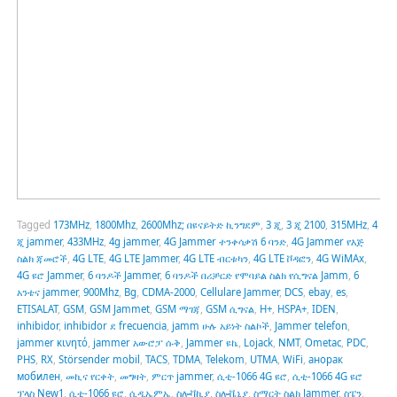
Tagged
173MHz
,
1800Mhz
,
2600Mhz; በዩናይትድ ኪንግደም
,
3 ጂ
,
3 ጂ 2100
,
315MHz
,
4
ጂ jammer
,
433MHz
,
4g jammer
,
4G Jammer ተንቀሳቃሽ 6 ባንድ
,
4G Jammer የእጅ
ስልክ ጃመሮች
,
4G LTE
,
4G LTE Jammer
,
4G LTE ብርቱካን
,
4G LTE ቮዳፎን
,
4G WiMAx
,
4G ዩሮ Jammer
,
6 ባንዶች Jammer
,
6 ባንዶች በሪቻርድ የሞባይል ስልክ የሲግናል Jamm
,
6
አንቴና jammer
,
900Mhz
,
Bg
,
CDMA-2000
,
Cellulare Jammer
,
DCS
,
ebay
,
es
,
ETISALAT
,
GSM
,
GSM Jammet
,
GSM ማገጃ
,
GSM ሲግናል
,
H+
,
HSPA+
,
IDEN
,
inhibidor
,
inhibidor ደ frecuencia
,
jamm ሁሉ አይነት ስልኮች
,
Jammer telefon
,
jammer κινητό
,
jammer አውሮፓ ሱቅ
,
Jammer ዩኬ
,
Lojack
,
NMT
,
Ometac
,
PDC
,
PHS
,
RX
,
Störsender mobil
,
TACS
,
TDMA
,
Telekom
,
UTMA
,
WiFi
,
анорак
мобилен
,
መኪና የርቀት
,
መግዛት
,
ምርጥ jammer
,
ሲቲ-1066 4G ዩሮ
,
ሲቲ-1066 4G ዩሮ
ፕላስ New1
,
ሲቲ-1066 ዩሮ
,
ሲዲኤምኤ
,
ስሎቫኪያ
,
ስሎቬኒያ
,
ስማርት ስልክ Jammer
,
ስፔን
,