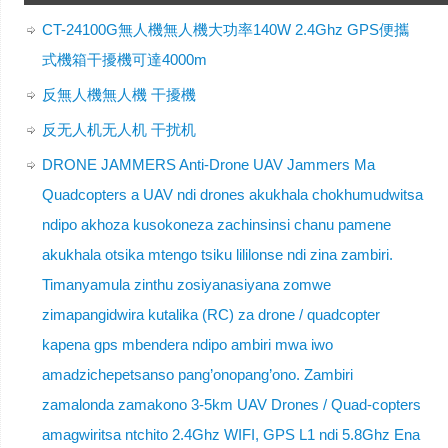
CT-24100G無人機無人機大功率140W 2.4Ghz GPS便攜
式機箱干擾機可達4000m
反無人機無人機 干擾機
反无人机无人机 干扰机
DRONE JAMMERS Anti-Drone UAV Jammers Ma
Quadcopters a UAV ndi drones akukhala chokhumudwitsa
ndipo akhoza kusokoneza zachinsinsi chanu pamene
akukhala otsika mtengo tsiku lililonse ndi zina zambiri.
Timanyamula zinthu zosiyanasiyana zomwe
zimapangidwira kutalika (RC) za drone / quadcopter
kapena gps mbendera ndipo ambiri mwa iwo
amadzichepetsanso pang’onopang’ono. Zambiri
zamalonda zamakono 3-5km UAV Drones / Quad-copters
amagwiritsa ntchito 2.4Ghz WIFI, GPS L1 ndi 5.8Ghz Ena