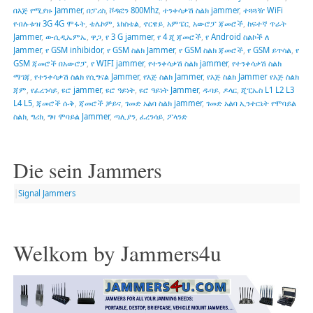
በእጅ የሚያዙ Jammer
,
በፓሪስ
,
ቮዳፎን 800Mhz
,
ተንቀሳቃሽ ስልክ jammer
,
ተጓጓዥ WiFi
የብሉቱዝ 3G 4G ሞፋት
,
ቴሌኮም
,
ኔክስቴል
,
ኖርዌይ
,
አምፔር
,
አውሮፓ ጃመሮች
,
ከፍተኛ ጥራት
Jammer
,
ወ-ሲዲኤምኤ
,
ዋጋ
,
የ 3 G jammer
,
የ 4 ጂ ጃመሮች
,
የ Android ስልኮች ለ
Jammer
,
የ GSM inhibidor
,
የ GSM ስልክ Jammer
,
የ GSM ስልክ ጃመሮች
,
የ GSM ይጥሳል
,
የ
GSM ጃመሮች በአውሮፓ
,
የ WIFI jammer
,
የተንቀሳቃሽ ስልክ jammer
,
የተንቀሳቃሽ ስልክ
ማገጃ
,
የተንቀሳቃሽ ስልክ የሲግናል Jammer
,
የእጅ ስልክ Jammer
,
የእጅ ስልክ Jammer የእጅ ስልክ
ጃም
,
የፈረንሳይ
,
ዩሮ jammer
,
ዩሮ ዓይነት
,
ዩሮ ዓይነት Jammer
,
ዱባይ
,
ዶላር
,
ጂፒኤስ L1 L2 L3
L4 L5
,
ጃመሮች ሱቅ
,
ጃመሮች ቻይና
,
ገመድ አልባ ስልክ jammer
,
ገመድ አልባ ኢንተርኔት የሞባይል
ስልክ
,
ግሪክ
,
ግዛ ሞባይል Jammer
,
ጣሊያን
,
ፈረንሳይ
,
ፖላንድ
Die sein Jammers
|
Signal Jammers
Welkom by Jammers4u