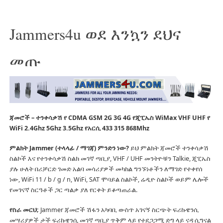
Jammers4u ወደ እንኳን ደህና
መጡ
ጃመሮች – ተንቀሳቃሽ የ CDMA GSM 2G 3G 4G የጂፒኤስ WiMax VHF UHF የ
WiFi 2.4Ghz 5Ghz 3.5Ghz የአርሲ 433 315 868Mhz
ምልክት Jammer (ተላላፊ / ማገጃ) ምንድን ነው?
ይህ ምልክት ጃመሮች ተንቀሳቃሽ
ስልኮች እና የተንቀሳቃሽ ስልክ መገኛ ጣቢያ, VHF / UHF መንትዮቹን Talkie, ጂፒኤስ
ያሉ ሁለት በሪቻርድ ገመድ አልባ መሳሪያዎች መካከል ግንኙነቶችን ለማገድ የተቀየሰ
ነው, WiFi 11 / b / g / n, WiFi, SAT ሞባይል ስልኮች, ሬዲዮ ስልኮች ወይም ሌሎች
የመገናኛ ስርዓቶች ጋር ጣልቃ ያለ የርቀት ይቆጣጠራል.
የስራ መርህ;
Jammer ጃመሮች ሽፋን አካባቢ ውስጥ አገናኝ ስርጭት ፍሪኩዌንሲ
መሣሪያዎች ታች ፍሪኩዌንሲ መገኛ ጣቢያ ጥቅም ላይ የተደጋጋሚ ድግ ላይ ናዳ ሲግናል