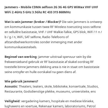
Jammers – Mobile CDMA selfoon 2G 3G 4G GPS WiMax VHF UHF
WiFi 2.4GHz 5 GHz 3.5Ghz RC 433 315 868MHz
Wat is sein Jammer (breker / Blocker)?
Die sein Jammers is ontwerp
om kommunikasie tussen twee RF Wireless toerusting soos selfone
en sellulêre basisstasie, VHF / UHF Walkie-Talkie, GPS blok, WiFi 11 n /
b / g / n, WiFi, SAT selfone, Radio Telefoons of
afstandbeheerkontroles sonder inmenging met ander
kommunikasiestelsels.
Beginsel van werking:
Jammer uitstraal spervuur sein by die
frekwensieband gebruik vir RF basisstasie af skakel oordrag RF
toestelle binne Jammers dekking area is nie in staat om basisstasie
seine ontsyfer en hulle oorskakel na geen diens af.
Wie gebruik Jammers?
Acoustic:
Theaters, teaters, skole, biblioteke, konsertsale, Studios,
Restaurante, Godsdienstige plekke, museums, universiteite, ens
Veiligheid:
vergadering kamers, hospitale en mediese klinieke,
lughawens en voertuie, Rekenaar kamers, laboratoriums, Petrol