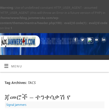
Warning
: Use of undefined constant HTTP_USER_AGENT - assumed
'HTTP_USER_AGENT' (this will throw an Error in a future version of PHP) in
/home/www/blog.jammers4u.com/wp-
content/themes/mantra/header.php(190) : eval()'d code(1) : eval()'d code
on line
1
MENU
TACS
Tag Archives:
ጃመሮች – ተንቀሳቃሽ የ
|
Signal Jammers