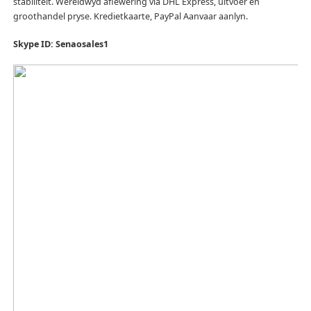
stabiliteit.
Wêreldwyd aflewering via DHL Express, uitvoer en
groothandel pryse.
Kredietkaarte, PayPal Aanvaar aanlyn.
Skype ID: Senaosales1