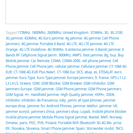
Tagged
173MHz
,
1800Mhz
,
2600Mhz; United Kingdom
,
315MHz
,
3G
,
3G 2100
,
3G jammer
,
433MHz
,
4G Euro Jammer
,
4g jammer
,
4G Jammer Cell Phone
Jammers
,
4G Jammer Portable 6 Band
,
4G LTE
,
4G LTE Jammer
,
4G LTE
Orange
,
4G LTE Vodafone
,
4G WiMAx
,
6 antenna jammer
,
6 Bands Jammer
,
6
Bands RF Cellphone Signal Jamm
,
900Mhz
,
AMPS
,
best jammer
,
Bg
,
buy
,
Buy
Mobile Jammer
,
Car Remote
,
CDMA
,
CDMA-2000
,
cell phone jammer
,
Cell
Phone Jammer Cell Phone Jam
,
cellular Jammer
,
Cellulare Jammer
,
CT-1066 4G
EUR
,
CT-1066 4G EUR Plus New1
,
CT-1066 Eur
,
DCS
,
ebay
,
es
,
ETISALAT
,
euro
jammer
,
Euro Type
,
Euro Type Jammer
,
Europe Jammers
,
fr
,
france
,
GPS L1 L2
L3 L4 L5
,
Greece
,
GSM
,
GSM Blocker
,
GSM Breaker
,
GSM inhibidor
,
GSM
Jammers Europe
,
GSM Jammet
,
GSM Phone Jammer
,
GSM Phone Jammers
,
GSM Signal
,
H+
,
Handheld Jammer
,
High Quality Jammer
,
HSPA+
,
IDEN
,
inhibidor
,
inhibidor de frecuencia
,
italy
,
jamm all type phones
,
jammer
europe shop
,
Jammer for Android Phones
,
Jammer telefon
,
Jammer UK
,
jammer κινητό
,
jammers china
,
jammers shop
,
Lojack
,
mobile phone blocker
,
mobile phone jammer
,
Mobile Phone Signal Jammer
,
Nextel
,
NMT
,
Norway
,
Ometac
,
paris
,
PDC
,
PHS
,
Poland
,
Portable WiFi Bluetooth 3G 4G Mo
,
price
,
RX
,
Slovakia
,
Slovenia
,
Smart Phone Jammer
,
Spain
,
Störsender mobil
,
TACS
,