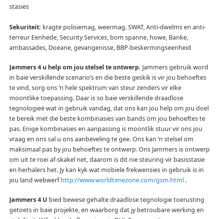
stasies
Sekuriteit:
kragte polisiemag, weermag, SWAT, Anti-dwelms en anti-
terreur Eenhede, Security Services, bom spanne, howe, Banke,
ambassades, Doeane, gevangenisse, BBP-beskermingseenheid
Jammers 4 u help om jou stelsel te ontwerp.
Jammers gebruik word
in baie verskillende scenario’s en die beste geskik is vir jou behoeftes
te vind, sorg ons ‘n hele spektrum van steur zenders vir elke
moontlike toepassing.
Daar is so baie verskillende draadlose
tegnologieë wat in gebruik vandag, dat ons kan jou help om jou doel
te bereik met die beste kombinasies van bands om jou behoeftes te
pas.
Enige kombinasies en aanpassing is moontlik stuur vir ons jou
vraag en ons sal u ons aanbeveling te gee.
Ons kan ‘n stelsel om
maksimaal pas by jou behoeftes te ontwerp.
Ons Jammers is ontwerp
om uit te roei af-skakel net, daarom is dit nie steuring vir basisstasie
en herhalers het.
Jy kan kyk wat mobiele frekwensies in gebruik is in
jou land webwerf
http://www.worldtimezone.com/gsm.html
.
Jammers 4 U
bied bewese gehalte draadlose tegnologie toerusting
getoets in baie projekte, en waarborg dat jy betroubare werking en