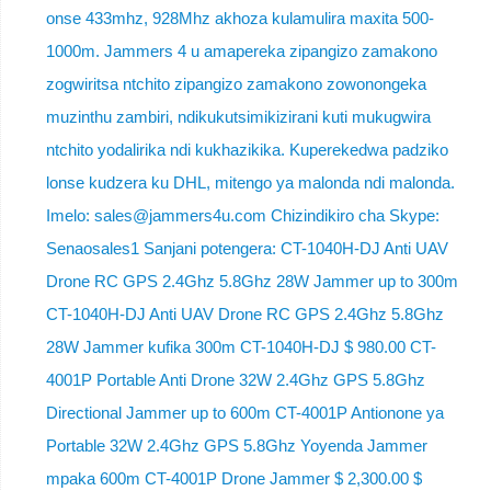
onse 433mhz, 928Mhz akhoza kulamulira maxita 500-
1000m. Jammers 4 u amapereka zipangizo zamakono
zogwiritsa ntchito zipangizo zamakono zowonongeka
muzinthu zambiri, ndikukutsimikizirani kuti mukugwira
ntchito yodalirika ndi kukhazikika. Kuperekedwa padziko
lonse kudzera ku DHL, mitengo ya malonda ndi malonda.
Imelo: sales@jammers4u.com Chizindikiro cha Skype:
Senaosales1 Sanjani potengera: CT-1040H-DJ Anti UAV
Drone RC GPS 2.4Ghz 5.8Ghz 28W Jammer up to 300m
CT-1040H-DJ Anti UAV Drone RC GPS 2.4Ghz 5.8Ghz
28W Jammer kufika 300m CT-1040H-DJ $ 980.00 CT-
4001P Portable Anti Drone 32W 2.4Ghz GPS 5.8Ghz
Directional Jammer up to 600m CT-4001P Antionone ya
Portable 32W 2.4Ghz GPS 5.8Ghz Yoyenda Jammer
mpaka 600m CT-4001P Drone Jammer $ 2,300.00 $