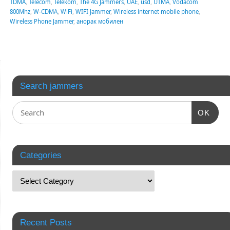
TDMA
,
Telecom
,
Telekom
,
The 4G Jammers
,
UAE
,
usd
,
UTMA
,
Vodacom
800Mhz
,
W-CDMA
,
WiFi
,
WIFI Jammer
,
Wireless internet mobile phone
,
Wireless Phone Jammer
,
анорак мобилен
Search jammers
OK
Categories
Recent Posts