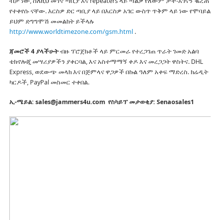
ብቻ ነው, ስለዚህ መገኛ ጣቢያ እና repeaters ላይ ጣልቃ የለውም ታች-አገናኝ ቈረጠ
የተቀየሱ ናቸው.
እርስዎ ድር ጣቢያ ላይ በእርስዎ አገር ውስጥ ጥቅም ላይ ነው የሞባይል
ይህም ድግግሞሽ መመልከት ይችላሉ
http://www.worldtimezone.com/gsm.html
.
ጃመሮች 4 ያላችሁት
ብዙ ፕሮጀክቶች ላይ ምርመራ የተረጋገጠ ጥራት ገመድ አልባ
ቴክኖሎጂ መሣሪያዎችን ያቀርባል, እና አስተማማኝ ቀዶ እና መረጋጋት ዋስትና.
DHL
Express, ወደውጭ መላክ እና በጅምላና ዋጋዎች በኩል ዓለም አቀፍ ማድረስ.
ክሬዲት
ካርዶች, PayPal መስመር ተቀበል.
ኢ-ሜይል: sales@jammers4u.com
የስካይፕ መታወቂያ: Senaosales1