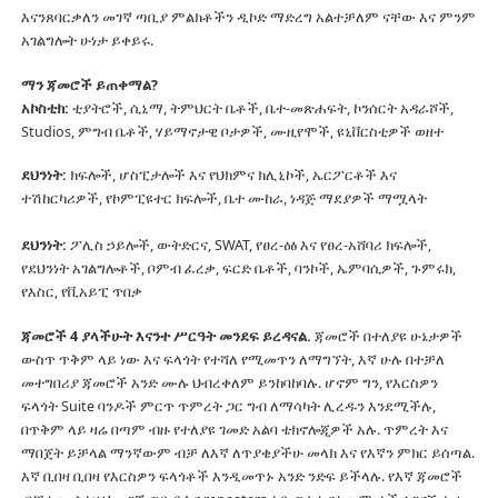
እናንጸባርቃለን መገኛ ጣቢያ ምልክቶችን ዲኮድ ማድረግ አልተቻለም ናቸው እና ምንም
አገልግሎት ሁነታ ይቀይሩ.
ማን ጃመሮች ይጠቀማል?
አኮስቲክ:
ቲያትሮች, ሲኒማ, ትምህርት ቤቶች, ቤተ-መጽሐፍት, ኮንሰርት አዳራሾች,
Studios, ምግብ ቤቶች, ሃይማኖታዊ ቦታዎች, ሙዚየሞች, ዩኒቨርስቲዎች ወዘተ
ደህንነት:
ክፍሎች, ሆስፒታሎች እና የህክምና ክሊኒኮች, ኤርፖርቶች እና
ተሽከርካሪዎች, የኮምፒዩተር ክፍሎች, ቤተ ሙከራ, ነዳጅ ማደያዎች ማሟላት
ደህንነት:
ፖሊስ ኃይሎች, ውትድርና, SWAT, የፀረ-ዕፅ እና የፀረ-አሸባሪ ክፍሎች,
የደህንነት አገልግሎቶች, ቦምብ ፈረቃ, ፍርድ ቤቶች, ባንኮች, ኤምባሲዎች, ጉምሩክ,
የእስር, የቪአይፒ ጥበቃ
ጃመሮች 4 ያላችሁት እናንተ ሥርዓት መንደፍ ይረዳናል.
ጃመሮች በተለያዩ ሁኔታዎች
ውስጥ ጥቅም ላይ ነው እና ፍላጎት የተሻለ የሚመጥን ለማግኘት, እኛ ሁሉ በተቻለ
መተግበሪያ ጃመሮች አንድ ሙሉ ህብረቀለም ይንከባከባሉ.
ሆኖም ግን, የእርስዎን
ፍላጎት Suite ባንዶች ምርጥ ጥምረት ጋር ግብ ለማሳካት ሊረዱን እንደሚችሉ,
በጥቅም ላይ ዛሬ በጣም ብዙ የተለያዩ ገመድ አልባ ቴክኖሎጂዎች አሉ.
ጥምረት እና
ማበጀት ይቻላል ማንኛውም ብቻ ለእኛ ለጥያቄያችሁ መላክ እና የእኛን ምክር ይሰጣል.
እኛ ቢበዛ ቢበዛ የእርስዎን ፍላጎቶች እንዲመጥኑ አንድ ንድፍ ይችላሉ.
የእኛ ጃመሮች