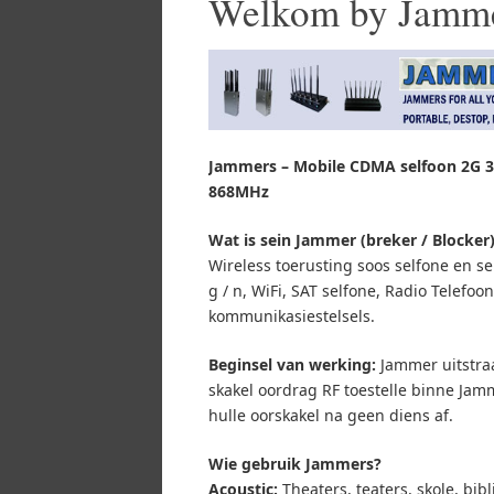
Welkom by Jamm
Jammers – Mobile CDMA selfoon 2G 3
868MHz
Wat is sein Jammer (breker / Blocker
Wireless toerusting soos selfone en sel
g / n, WiFi, SAT selfone, Radio Telef
kommunikasiestelsels.
Beginsel van werking:
Jammer uitstraa
skakel oordrag RF toestelle binne Jamm
hulle oorskakel na geen diens af.
Wie gebruik Jammers?
Acoustic:
Theaters, teaters, skole, bib