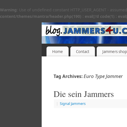
Warning
: Use of undefined constant HTTP_USER_AGENT - assumed 'H
content/themes/mantra/header.php(190) : eval()'d code(1) : eval(
Home
Contact
Jammers shop
Euro Type Jammer
Tag Archives:
Die sein Jammers
|
Signal Jammers