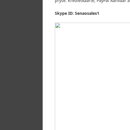
pryse.
Kredietkaarte, PayPal Aanvaar a
Skype ID: Senaosales1