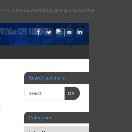
 PHP) in
/home/www/blog.jammers4u.com/wp-
Search jammers
OK
Categories