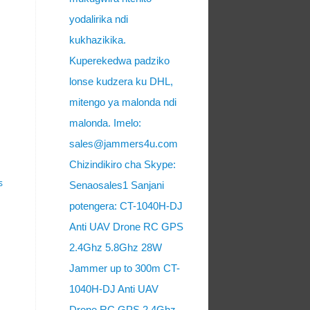
yodalirika ndi
kukhazikika.
Kuperekedwa padziko
lonse kudzera ku DHL,
mitengo ya malonda ndi
malonda. Imelo:
sales@jammers4u.com
Chizindikiro cha Skype:
s
Senaosales1 Sanjani
potengera: CT-1040H-DJ
Anti UAV Drone RC GPS
2.4Ghz 5.8Ghz 28W
Jammer up to 300m CT-
1040H-DJ Anti UAV
Drone RC GPS 2.4Ghz