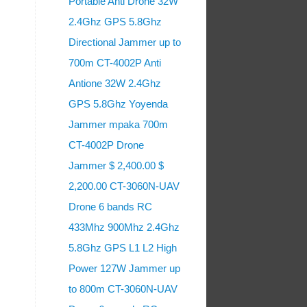
Portable Anti Drone 32W
2.4Ghz GPS 5.8Ghz
Directional Jammer up to
700m CT-4002P Anti
Antione 32W 2.4Ghz
GPS 5.8Ghz Yoyenda
Jammer mpaka 700m
CT-4002P Drone
Jammer $ 2,400.00 $
2,200.00 CT-3060N-UAV
Drone 6 bands RC
433Mhz 900Mhz 2.4Ghz
5.8Ghz GPS L1 L2 High
Power 127W Jammer up
to 800m CT-3060N-UAV