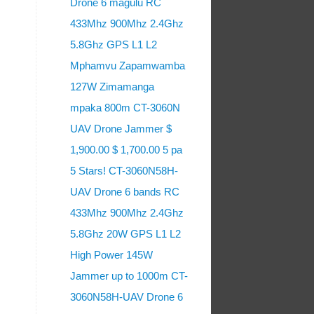
Drone 6 magulu RC
433Mhz 900Mhz 2.4Ghz
5.8Ghz GPS L1 L2
Mphamvu Zapamwamba
127W Zimamanga
mpaka 800m CT-3060N
UAV Drone Jammer $
1,900.00 $ 1,700.00 5 pa
5 Stars! CT-3060N58H-
UAV Drone 6 bands RC
433Mhz 900Mhz 2.4Ghz
5.8Ghz 20W GPS L1 L2
High Power 145W
Jammer up to 1000m CT-
3060N58H-UAV Drone 6