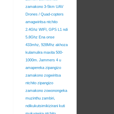
zamakono 3-5km UAV
Drones / Quad-copters
amagwiritsa ntchito
2.4Ghz WIFI, GPS L1 ndi
5.8Ghz Ena onse
433mhz, 928Mhz akhoza
kulamulira maxita 500-
1000m. Jammers 4 u
amapereka zipangizo
zamakono zogwiritsa
ntchito zipangizo
zamakono zowonongeka
muzinthu zambiri,
ndikukutsimikizirani kuti
mukugwira ntchito