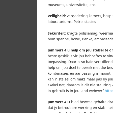
museums, universiteite, ens
Veiligheid:
vergadering kamers, hospit
laboratoriums, Petrol stasies
Sekuriteit:
kragte polisiemag, weermag
bom spanne, howe, Banke, ambassade
Jammers 4 u help om jou stelsel te o
beste geskik is vir jou behoeftes te vi
toepassing.
Daar is so baie verskillen
help om jou doel te bereik met die be
kombinasies en aanpassing is moontlik
kan ‘n stelsel om maksimaal pas by jo
skakel net, daarom is dit nie steuring 
in gebruik is in jou land webwerf
http
Jammers 4 U
bied bewese gehalte draa
dat jy betroubare werking en stabilitei