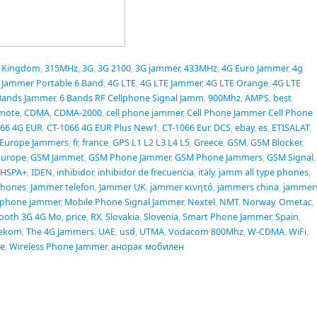
d Kingdom
,
315MHz
,
3G
,
3G 2100
,
3G jammer
,
433MHz
,
4G Euro Jammer
,
4g
 Jammer Portable 6 Band
,
4G LTE
,
4G LTE Jammer
,
4G LTE Orange
,
4G LTE
Bands Jammer
,
6 Bands RF Cellphone Signal Jamm
,
900Mhz
,
AMPS
,
best
mote
,
CDMA
,
CDMA-2000
,
cell phone jammer
,
Cell Phone Jammer Cell Phone
066 4G EUR
,
CT-1066 4G EUR Plus New1
,
CT-1066 Eur
,
DCS
,
ebay
,
es
,
ETISALAT
,
Europe Jammers
,
fr
,
france
,
GPS L1 L2 L3 L4 L5
,
Greece
,
GSM
,
GSM Blocker
,
Europe
,
GSM Jammet
,
GSM Phone Jammer
,
GSM Phone Jammers
,
GSM Signal
,
HSPA+
,
IDEN
,
inhibidor
,
inhibidor de frecuencia
,
italy
,
jamm all type phones
,
Phones
,
Jammer telefon
,
Jammer UK
,
jammer κινητό
,
jammers china
,
jammer
 phone jammer
,
Mobile Phone Signal Jammer
,
Nextel
,
NMT
,
Norway
,
Ometac
,
tooth 3G 4G Mo
,
price
,
RX
,
Slovakia
,
Slovenia
,
Smart Phone Jammer
,
Spain
,
lekom
,
The 4G Jammers
,
UAE
,
usd
,
UTMA
,
Vodacom 800Mhz
,
W-CDMA
,
WiFi
,
ne
,
Wireless Phone Jammer
,
анорак мобилен