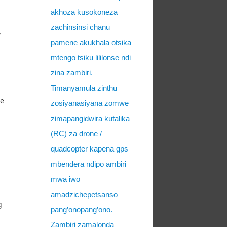
akhoza kusokoneza
zachinsinsi chanu
,
pamene akukhala otsika
mtengo tsiku lililonse ndi
zina zambiri.
Timanyamula zinthu
ie
zosiyanasiyana zomwe
zimapangidwira kutalika
(RC) za drone /
quadcopter kapena gps
mbendera ndipo ambiri
mwa iwo
amadzichepetsanso
g
pang’onopang’ono.
Zambiri zamalonda