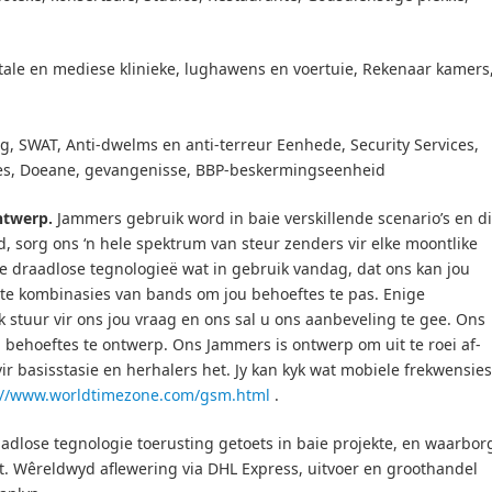
ale en mediese klinieke, lughawens en voertuie, Rekenaar kamers
, SWAT, Anti-dwelms en anti-terreur Eenhede, Security Services,
s, Doeane, gevangenisse, BBP-beskermingseenheid
ntwerp.
Jammers gebruik word in baie verskillende scenario’s en d
nd, sorg ons ‘n hele spektrum van steur zenders vir elke moontlike
de draadlose tegnologieë wat in gebruik vandag, dat ons kan jou
ste kombinasies van bands om jou behoeftes te pas.
Enige
 stuur vir ons jou vraag en ons sal u ons aanbeveling te gee.
Ons
u behoeftes te ontwerp.
Ons Jammers is ontwerp om uit te roei af-
vir basisstasie en herhalers het.
Jy kan kyk wat mobiele frekwensies
://www.worldtimezone.com/gsm.html
.
dlose tegnologie toerusting getoets in baie projekte, en waarbor
t.
Wêreldwyd aflewering via DHL Express, uitvoer en groothandel