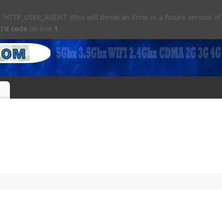
TTP_USER_AGENT' (this will throw an Error in a future version of
)'d code
on line
1