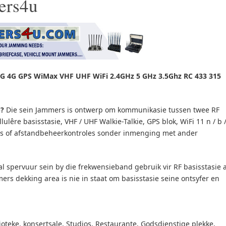
ers4u
G 4G GPS WiMax VHF UHF WiFi 2.4GHz 5 GHz 3.5Ghz RC 433 315
)?
Die sein Jammers is ontwerp om kommunikasie tussen twee RF
lulêre basisstasie, VHF / UHF Walkie-Talkie, GPS blok, WiFi 11 n / b 
oons of afstandbeheerkontroles sonder inmenging met ander
l spervuur sein by die frekwensieband gebruik vir RF basisstasie 
ers dekking area is nie in staat om basisstasie seine ontsyfer en
lioteke, konsertsale, Studios, Restaurante, Godsdienstige plekke,