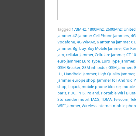
Tagged
173MHz
,
1800Mhz
,
2600Mhz; Unite
jammer
,
4G Jammer Cell Phone Jammers
,
4G
Vodafone
,
4G WiMAx
,
6 antenna jammer
,
6 
jammer
,
Bg
,
buy
,
Buy Mobile Jammer
,
Car Re
Jam
,
cellular Jammer
,
Cellulare Jammer
,
CT-1
euro jammer
,
Euro Type
,
Euro Type Jammer
,
GSM Breaker
,
GSM inhibidor
,
GSM Jammers 
H+
,
Handheld Jammer
,
High Quality Jammer
,
jammer europe shop
,
Jammer for Android 
shop
,
Lojack
,
mobile phone blocker
,
mobile
paris
,
PDC
,
PHS
,
Poland
,
Portable WiFi Blue
Störsender mobil
,
TACS
,
TDMA
,
Telecom
,
Te
WIFI Jammer
,
Wireless internet mobile pho