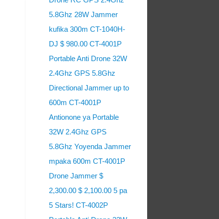
5.8Ghz 28W Jammer
kufika 300m CT-1040H-
DJ $ 980.00 CT-4001P
Portable Anti Drone 32W
2.4Ghz GPS 5.8Ghz
Directional Jammer up to
600m CT-4001P
Antionone ya Portable
32W 2.4Ghz GPS
5.8Ghz Yoyenda Jammer
mpaka 600m CT-4001P
Drone Jammer $
2,300.00 $ 2,100.00 5 pa
5 Stars! CT-4002P