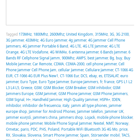
Tagged
173MHz
,
1800Mhz
,
2600Mhz; United Kingdom
,
315MHz
,
3G
,
3G 2100
,
3G jammer
,
433MHz
,
4G Euro Jammer
,
4g jammer
,
4G Jammer Cell Phone
Jammers
,
4G Jammer Portable 6 Band
,
4G LTE
,
4G LTE Jammer
,
4G LTE
Orange
,
4G LTE Vodafone
,
4G WiMAx
,
6 antenna jammer
,
6 Bands Jammer
,
6
Bands RF Cellphone Signal Jamm
,
900Mhz
,
AMPS
,
best jammer
,
Bg
,
buy
,
Buy
Mobile Jammer
,
Car Remote
,
CDMA
,
CDMA-2000
,
cell phone jammer
,
Cell
Phone Jammer Cell Phone Jam
,
cellular Jammer
,
Cellulare Jammer
,
CT-1066 4G
EUR
,
CT-1066 4G EUR Plus New1
,
CT-1066 Eur
,
DCS
,
ebay
,
es
,
ETISALAT
,
euro
jammer
,
Euro Type
,
Euro Type Jammer
,
Europe Jammers
,
fr
,
france
,
GPS L1 L2
L3 L4 L5
,
Greece
,
GSM
,
GSM Blocker
,
GSM Breaker
,
GSM inhibidor
,
GSM
Jammers Europe
,
GSM Jammet
,
GSM Phone Jammer
,
GSM Phone Jammers
,
GSM Signal
,
H+
,
Handheld Jammer
,
High Quality Jammer
,
HSPA+
,
IDEN
,
inhibidor
,
inhibidor de frecuencia
,
italy
,
jamm all type phones
,
jammer
europe shop
,
Jammer for Android Phones
,
Jammer telefon
,
Jammer UK
,
jammer κινητό
,
jammers china
,
jammers shop
,
Lojack
,
mobile phone blocker
,
mobile phone jammer
,
Mobile Phone Signal Jammer
,
Nextel
,
NMT
,
Norway
,
Ometac
,
paris
,
PDC
,
PHS
,
Poland
,
Portable WiFi Bluetooth 3G 4G Mo
,
price
,
RX
,
Slovakia
,
Slovenia
,
Smart Phone Jammer
,
Spain
,
Störsender mobil
,
TACS
,