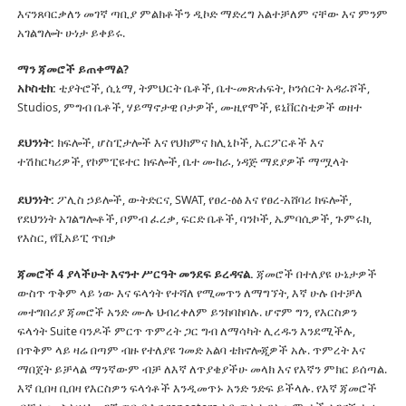
እናንጸባርቃለን መገኛ ጣቢያ ምልክቶችን ዲኮድ ማድረግ አልተቻለም ናቸው እና ምንም
አገልግሎት ሁነታ ይቀይሩ.
ማን ጃመሮች ይጠቀማል?
አኮስቲክ:
ቲያትሮች, ሲኒማ, ትምህርት ቤቶች, ቤተ-መጽሐፍት, ኮንሰርት አዳራሾች,
Studios, ምግብ ቤቶች, ሃይማኖታዊ ቦታዎች, ሙዚየሞች, ዩኒቨርስቲዎች ወዘተ
ደህንነት:
ክፍሎች, ሆስፒታሎች እና የህክምና ክሊኒኮች, ኤርፖርቶች እና
ተሽከርካሪዎች, የኮምፒዩተር ክፍሎች, ቤተ ሙከራ, ነዳጅ ማደያዎች ማሟላት
ደህንነት:
ፖሊስ ኃይሎች, ውትድርና, SWAT, የፀረ-ዕፅ እና የፀረ-አሸባሪ ክፍሎች,
የደህንነት አገልግሎቶች, ቦምብ ፈረቃ, ፍርድ ቤቶች, ባንኮች, ኤምባሲዎች, ጉምሩክ,
የእስር, የቪአይፒ ጥበቃ
ጃመሮች 4 ያላችሁት እናንተ ሥርዓት መንደፍ ይረዳናል.
ጃመሮች በተለያዩ ሁኔታዎች
ውስጥ ጥቅም ላይ ነው እና ፍላጎት የተሻለ የሚመጥን ለማግኘት, እኛ ሁሉ በተቻለ
መተግበሪያ ጃመሮች አንድ ሙሉ ህብረቀለም ይንከባከባሉ.
ሆኖም ግን, የእርስዎን
ፍላጎት Suite ባንዶች ምርጥ ጥምረት ጋር ግብ ለማሳካት ሊረዱን እንደሚችሉ,
በጥቅም ላይ ዛሬ በጣም ብዙ የተለያዩ ገመድ አልባ ቴክኖሎጂዎች አሉ.
ጥምረት እና
ማበጀት ይቻላል ማንኛውም ብቻ ለእኛ ለጥያቄያችሁ መላክ እና የእኛን ምክር ይሰጣል.
እኛ ቢበዛ ቢበዛ የእርስዎን ፍላጎቶች እንዲመጥኑ አንድ ንድፍ ይችላሉ.
የእኛ ጃመሮች