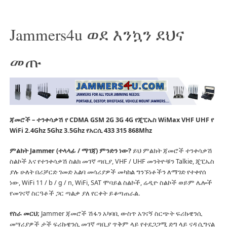
Jammers4u ወደ እንኳን ደህና
መጡ
ጃመሮች – ተንቀሳቃሽ የ CDMA GSM 2G 3G 4G የጂፒኤስ WiMax VHF UHF የ
WiFi 2.4Ghz 5Ghz 3.5Ghz የአርሲ 433 315 868Mhz
ምልክት Jammer (ተላላፊ / ማገጃ) ምንድን ነው?
ይህ ምልክት ጃመሮች ተንቀሳቃሽ
ስልኮች እና የተንቀሳቃሽ ስልክ መገኛ ጣቢያ, VHF / UHF መንትዮቹን Talkie, ጂፒኤስ
ያሉ ሁለት በሪቻርድ ገመድ አልባ መሳሪያዎች መካከል ግንኙነቶችን ለማገድ የተቀየሰ
ነው, WiFi 11 / b / g / n, WiFi, SAT ሞባይል ስልኮች, ሬዲዮ ስልኮች ወይም ሌሎች
የመገናኛ ስርዓቶች ጋር ጣልቃ ያለ የርቀት ይቆጣጠራል.
የስራ መርህ;
Jammer ጃመሮች ሽፋን አካባቢ ውስጥ አገናኝ ስርጭት ፍሪኩዌንሲ
መሣሪያዎች ታች ፍሪኩዌንሲ መገኛ ጣቢያ ጥቅም ላይ የተደጋጋሚ ድግ ላይ ናዳ ሲግናል