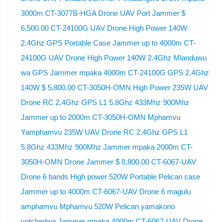
3000m CT-3077B-HGA Drone UAV Port Jammer $
6,500.00 CT-24100G UAV Drone High Power 140W
2.4Ghz GPS Portable Case Jammer up to 4000m CT-
24100G UAV Drone High Power 140W 2.4Ghz Mlanduwu
wa GPS Jammer mpaka 4000m CT-24100G GPS 2.4Ghz
140W $ 5,800.00 CT-3050H-OMN High Power 235W UAV
Drone RC 2.4Ghz GPS L1 5.8Ghz 433Mhz 900Mhz
Jammer up to 2000m CT-3050H-OMN Mphamvu
Yamphamvu 235W UAV Drone RC 2.4Ghz GPS L1
5.8Ghz 433Mhz 900Mhz Jammer mpaka 2000m CT-
3050H-OMN Drone Jammer $ 8,800.00 CT-6067-UAV
Drone 6 bands High power 520W Portable Pelican case
Jammer up to 4000m CT-6067-UAV Drone 6 magulu
amphamvu Mphamvu 520W Pelican yamakono
yotchedwa Jammer mpaka 4000m CT-6067-UAV Drone