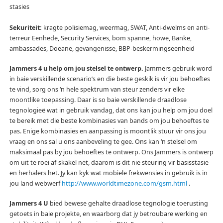
stasies
Sekuriteit:
kragte polisiemag, weermag, SWAT, Anti-dwelms en anti-
terreur Eenhede, Security Services, bom spanne, howe, Banke,
ambassades, Doeane, gevangenisse, BBP-beskermingseenheid
Jammers 4 u help om jou stelsel te ontwerp.
Jammers gebruik word
in baie verskillende scenario’s en die beste geskik is vir jou behoeftes
te vind, sorg ons ‘n hele spektrum van steur zenders vir elke
moontlike toepassing.
Daar is so baie verskillende draadlose
tegnologieë wat in gebruik vandag, dat ons kan jou help om jou doel
te bereik met die beste kombinasies van bands om jou behoeftes te
pas.
Enige kombinasies en aanpassing is moontlik stuur vir ons jou
vraag en ons sal u ons aanbeveling te gee.
Ons kan ‘n stelsel om
maksimaal pas by jou behoeftes te ontwerp.
Ons Jammers is ontwerp
om uit te roei af-skakel net, daarom is dit nie steuring vir basisstasie
en herhalers het.
Jy kan kyk wat mobiele frekwensies in gebruik is in
jou land webwerf
http://www.worldtimezone.com/gsm.html
.
Jammers 4 U
bied bewese gehalte draadlose tegnologie toerusting
getoets in baie projekte, en waarborg dat jy betroubare werking en