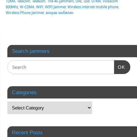
TDMA
,
Telecom
,
Telekom
,
The 4G Jammers
,
UAE
,
usd
,
UTMA
,
Vodacom
800Mhz
,
W-CDMA
,
WiFi
,
WIFI Jammer
,
Wireless internet mobile phone
,
Wireless Phone Jammer
,
анорак мобилен
Search jammers
OK
Categories
Recent Posts