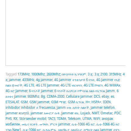
Tagged
173MHz
,
1800Mhz
,
2600Mhz; በዩናይትድ ኪንግደም
,
3 ጂ
,
3 ጂ 2100
,
315MHz
,
4
ጂ jammer
,
433MHz
,
4g jammer
,
4G Jammer ተንቀሳቃሽ 6 ባንድ
,
4G Jammer የእጅ
ስልክ ጃመሮች
,
4G LTE
,
4G LTE Jammer
,
4G LTE ብርቱካን
,
4G LTE ቮዳፎን
,
4G WiMAx
,
4G ዩሮ Jammer
,
6 ባንዶች Jammer
,
6 ባንዶች በሪቻርድ የሞባይል ስልክ የሲግናል Jamm
,
6
አንቴና jammer
,
900Mhz
,
Bg
,
CDMA-2000
,
Cellulare Jammer
,
DCS
,
ebay
,
es
,
ETISALAT
,
GSM
,
GSM Jammet
,
GSM ማገጃ
,
GSM ሲግናል
,
H+
,
HSPA+
,
IDEN
,
inhibidor
,
inhibidor ደ frecuencia
,
jamm ሁሉ አይነት ስልኮች
,
Jammer telefon
,
jammer κινητό
,
jammer አውሮፓ ሱቅ
,
Jammer ዩኬ
,
Lojack
,
NMT
,
Ometac
,
PDC
,
PHS
,
RX
,
Störsender mobil
,
TACS
,
TDMA
,
Telekom
,
UTMA
,
WiFi
,
анорак
мобилен
,
መኪና የርቀት
,
መግዛት
,
ምርጥ jammer
,
ሲቲ-1066 4G ዩሮ
,
ሲቲ-1066 4G ዩሮ
ፕላስ New1
,
ሲቲ-1066 ዩሮ
,
ሲዲኤምኤ
,
ስሎቫኪያ
,
ስሎቬኒያ
,
ስማርት ስልክ Jammer
,
ስፔን
,