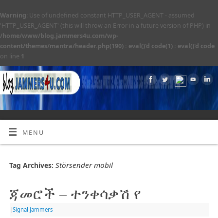
Warning
: Use of undefined constant HTTP_USER_AGENT - assumed
'HTTP_USER_AGENT' (this will throw an Error in a future version of PHP) in
/home/www/blog.jammers4u.com/wp-
content/themes/mantra/header.php(190) : eval()'d code(1) : eval()'d code
on line
1
MENU
Störsender mobil
Tag Archives:
ጃመሮች – ተንቀሳቃሽ የ
|
Signal Jammers