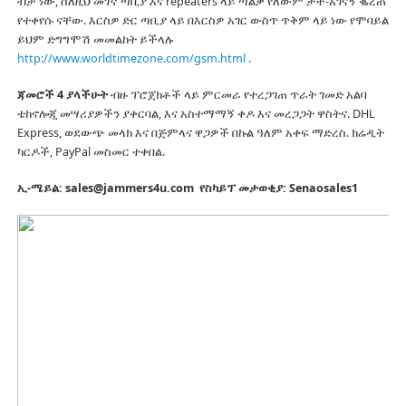
ብቻ ነው, ስለዚህ መገኛ ጣቢያ እና repeaters ላይ ጣልቃ የለውም ታች-አገናኝ ቈረጠ
የተቀየሱ ናቸው.
እርስዎ ድር ጣቢያ ላይ በእርስዎ አገር ውስጥ ጥቅም ላይ ነው የሞባይል
ይህም ድግግሞሽ መመልከት ይችላሉ
http://www.worldtimezone.com/gsm.html
.
ጃመሮች 4 ያላችሁት
ብዙ ፕሮጀክቶች ላይ ምርመራ የተረጋገጠ ጥራት ገመድ አልባ
ቴክኖሎጂ መሣሪያዎችን ያቀርባል, እና አስተማማኝ ቀዶ እና መረጋጋት ዋስትና.
DHL
Express, ወደውጭ መላክ እና በጅምላና ዋጋዎች በኩል ዓለም አቀፍ ማድረስ.
ክሬዲት
ካርዶች, PayPal መስመር ተቀበል.
ኢ-ሜይል: sales@jammers4u.com
የስካይፕ መታወቂያ: Senaosales1