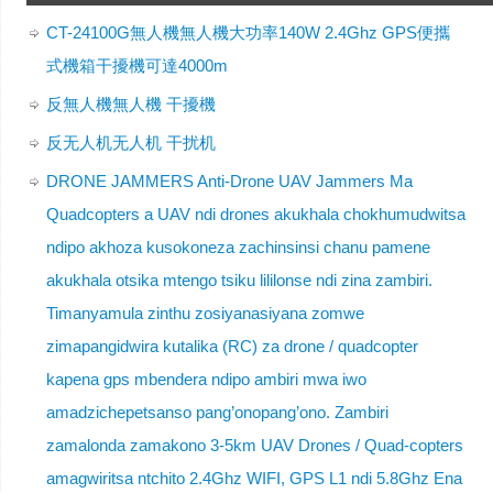
CT-24100G無人機無人機大功率140W 2.4Ghz GPS便攜
式機箱干擾機可達4000m
反無人機無人機 干擾機
反无人机无人机 干扰机
DRONE JAMMERS Anti-Drone UAV Jammers Ma
Quadcopters a UAV ndi drones akukhala chokhumudwitsa
ndipo akhoza kusokoneza zachinsinsi chanu pamene
akukhala otsika mtengo tsiku lililonse ndi zina zambiri.
Timanyamula zinthu zosiyanasiyana zomwe
zimapangidwira kutalika (RC) za drone / quadcopter
kapena gps mbendera ndipo ambiri mwa iwo
amadzichepetsanso pang’onopang’ono. Zambiri
zamalonda zamakono 3-5km UAV Drones / Quad-copters
amagwiritsa ntchito 2.4Ghz WIFI, GPS L1 ndi 5.8Ghz Ena