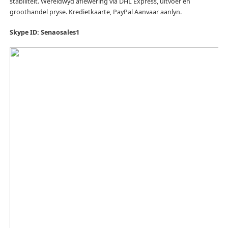
stabiliteit.
Wêreldwyd aflewering via DHL Express, uitvoer en
groothandel pryse.
Kredietkaarte, PayPal Aanvaar aanlyn.
Skype ID: Senaosales1