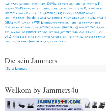
በእጅ የሚያዙ Jammer
,
በፓሪስ
,
ቮዳፎን 800Mhz
,
ተንቀሳቃሽ ስልክ jammer
,
ተጓጓዥ WiFi
የብሉቱዝ 3G 4G ሞፋት
,
ቴሌኮም
,
ኔክስቴል
,
ኖርዌይ
,
አምፔር
,
አውሮፓ ጃመሮች
,
ከፍተኛ ጥራት
Jammer
,
ወ-ሲዲኤምኤ
,
ዋጋ
,
የ 3 G jammer
,
የ 4 ጂ ጃመሮች
,
የ Android ስልኮች ለ
Jammer
,
የ GSM inhibidor
,
የ GSM ስልክ Jammer
,
የ GSM ስልክ ጃመሮች
,
የ GSM ይጥሳል
,
የ
GSM ጃመሮች በአውሮፓ
,
የ WIFI jammer
,
የተንቀሳቃሽ ስልክ jammer
,
የተንቀሳቃሽ ስልክ
ማገጃ
,
የተንቀሳቃሽ ስልክ የሲግናል Jammer
,
የእጅ ስልክ Jammer
,
የእጅ ስልክ Jammer የእጅ ስልክ
ጃም
,
የፈረንሳይ
,
ዩሮ jammer
,
ዩሮ ዓይነት
,
ዩሮ ዓይነት Jammer
,
ዱባይ
,
ዶላር
,
ጂፒኤስ L1 L2 L3
L4 L5
,
ጃመሮች ሱቅ
,
ጃመሮች ቻይና
,
ገመድ አልባ ስልክ jammer
,
ገመድ አልባ ኢንተርኔት የሞባይል
ስልክ
,
ግሪክ
,
ግዛ ሞባይል Jammer
,
ጣሊያን
,
ፈረንሳይ
,
ፖላንድ
Die sein Jammers
|
Signal Jammers
Welkom by Jammers4u