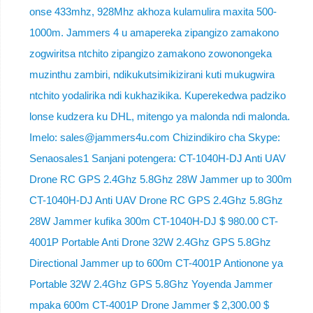
onse 433mhz, 928Mhz akhoza kulamulira maxita 500-
1000m. Jammers 4 u amapereka zipangizo zamakono
zogwiritsa ntchito zipangizo zamakono zowonongeka
muzinthu zambiri, ndikukutsimikizirani kuti mukugwira
ntchito yodalirika ndi kukhazikika. Kuperekedwa padziko
lonse kudzera ku DHL, mitengo ya malonda ndi malonda.
Imelo: sales@jammers4u.com Chizindikiro cha Skype:
Senaosales1 Sanjani potengera: CT-1040H-DJ Anti UAV
Drone RC GPS 2.4Ghz 5.8Ghz 28W Jammer up to 300m
CT-1040H-DJ Anti UAV Drone RC GPS 2.4Ghz 5.8Ghz
28W Jammer kufika 300m CT-1040H-DJ $ 980.00 CT-
4001P Portable Anti Drone 32W 2.4Ghz GPS 5.8Ghz
Directional Jammer up to 600m CT-4001P Antionone ya
Portable 32W 2.4Ghz GPS 5.8Ghz Yoyenda Jammer
mpaka 600m CT-4001P Drone Jammer $ 2,300.00 $