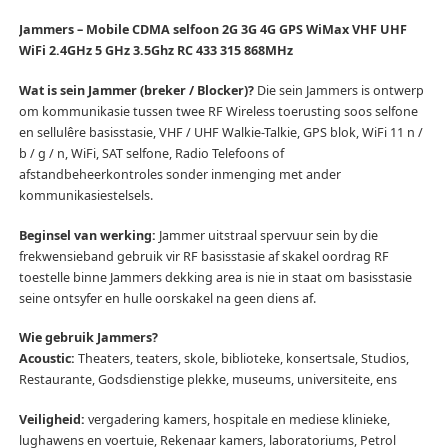
Jammers – Mobile CDMA selfoon 2G 3G 4G GPS WiMax VHF UHF
WiFi 2.4GHz 5 GHz 3.5Ghz RC 433 315 868MHz
Wat is sein Jammer (breker / Blocker)?
Die sein Jammers is ontwerp
om kommunikasie tussen twee RF Wireless toerusting soos selfone
en sellulêre basisstasie, VHF / UHF Walkie-Talkie, GPS blok, WiFi 11 n /
b / g / n, WiFi, SAT selfone, Radio Telefoons of
afstandbeheerkontroles sonder inmenging met ander
kommunikasiestelsels.
Beginsel van werking:
Jammer uitstraal spervuur sein by die
frekwensieband gebruik vir RF basisstasie af skakel oordrag RF
toestelle binne Jammers dekking area is nie in staat om basisstasie
seine ontsyfer en hulle oorskakel na geen diens af.
Wie gebruik Jammers?
Acoustic:
Theaters, teaters, skole, biblioteke, konsertsale, Studios,
Restaurante, Godsdienstige plekke, museums, universiteite, ens
Veiligheid:
vergadering kamers, hospitale en mediese klinieke,
lughawens en voertuie, Rekenaar kamers, laboratoriums, Petrol