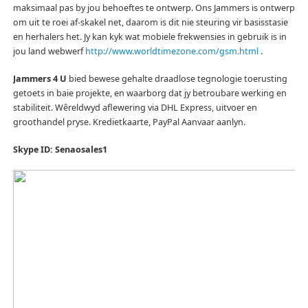
maksimaal pas by jou behoeftes te ontwerp.
Ons Jammers is ontwerp
om uit te roei af-skakel net, daarom is dit nie steuring vir basisstasie
en herhalers het.
Jy kan kyk wat mobiele frekwensies in gebruik is in
jou land webwerf
http://www.worldtimezone.com/gsm.html
.
Jammers 4 U
bied bewese gehalte draadlose tegnologie toerusting
getoets in baie projekte, en waarborg dat jy betroubare werking en
stabiliteit.
Wêreldwyd aflewering via DHL Express, uitvoer en
groothandel pryse.
Kredietkaarte, PayPal Aanvaar aanlyn.
Skype ID: Senaosales1