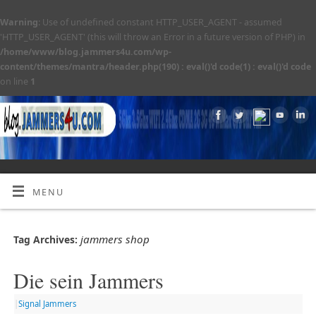
Warning
: Use of undefined constant HTTP_USER_AGENT - assumed
'HTTP_USER_AGENT' (this will throw an Error in a future version of PHP) in
/home/www/blog.jammers4u.com/wp-
content/themes/mantra/header.php(190) : eval()'d code(1) : eval()'d code
on line
1
MENU
jammers shop
Tag Archives:
Die sein Jammers
|
Signal Jammers