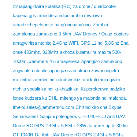
zimapangidwira kutalika (RC) za drone / quadcopter
kapena gps mbendera ndipo ambiri mwa iwo
amadzichepetsanso pang’onopang’ono. Zambiri
zamalonda zamakono 3-5km UAV Drones / Quad-copters
amagwiritsa ntchito 2.4Ghz WIFI, GPS L1 ndi 5.8Ghz Ena
onse 433mhz, 928Mhz akhoza kulamulira maxita 500-
1000m. Jammers 4 u amapereka zipangizo zamakono
zogwiritsa ntchito zipangizo zamakono zowonongeka
muzinthu zambiri, ndikukutsimikizirani kuti mukugwira
ntchito yodalirika ndi kukhazikika. Kuperekedwa padziko
lonse kudzera ku DHL, mitengo ya malonda ndi malonda.
Imelo: sales@jammers4u.com Chizindikiro cha Skype:
Senaosales1 Sanjani potengera: CT-1040H-DJ Anti UAV
Drone RC GPS 2.4Ghz 5.8Ghz 28W Jammer up to 300m
CT-1040H-DJ Anti UAV Drone RC GPS 2.4Ghz 5.8Ghz