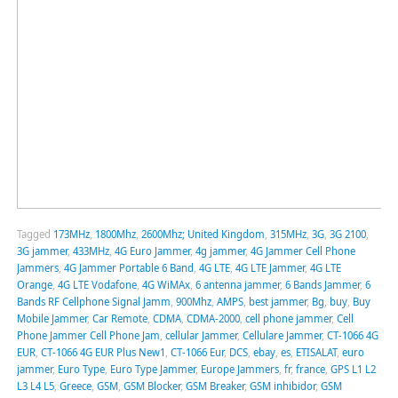
Tagged
173MHz
,
1800Mhz
,
2600Mhz; United Kingdom
,
315MHz
,
3G
,
3G 2100
,
3G jammer
,
433MHz
,
4G Euro Jammer
,
4g jammer
,
4G Jammer Cell Phone
Jammers
,
4G Jammer Portable 6 Band
,
4G LTE
,
4G LTE Jammer
,
4G LTE
Orange
,
4G LTE Vodafone
,
4G WiMAx
,
6 antenna jammer
,
6 Bands Jammer
,
6
Bands RF Cellphone Signal Jamm
,
900Mhz
,
AMPS
,
best jammer
,
Bg
,
buy
,
Buy
Mobile Jammer
,
Car Remote
,
CDMA
,
CDMA-2000
,
cell phone jammer
,
Cell
Phone Jammer Cell Phone Jam
,
cellular Jammer
,
Cellulare Jammer
,
CT-1066 4G
EUR
,
CT-1066 4G EUR Plus New1
,
CT-1066 Eur
,
DCS
,
ebay
,
es
,
ETISALAT
,
euro
jammer
,
Euro Type
,
Euro Type Jammer
,
Europe Jammers
,
fr
,
france
,
GPS L1 L2
L3 L4 L5
,
Greece
,
GSM
,
GSM Blocker
,
GSM Breaker
,
GSM inhibidor
,
GSM