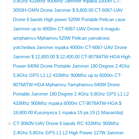
5.8Ghz 433Mhz 900Mhz Jammer mpaka 2000m CT-
3050H-OMN Drone Jammer $ 8,800.00 CT-6067-UAV
Drone 6 bands High power 520W Portable Pelican case
Jammer up to 4000m CT-6067-UAV Drone 6 magulu
amphamvu Mphamvu 520W Pelican yamakono
yotchedwa Jammer mpaka 4000m CT-6067-UAV Drone
Jammer $ 12,800.00 $ 12,400.00 CT-8078ATW-HGA High
Power 640W Drone Portable Jammer 180 Degree 2.4Ghz
5.8Ghz GPS L1 L2 433Mhz 900Mhz up to 6000m CT-
8078ATW-HGA Mphamvu Yamphamvu 640W Drone
Portable Jammer 180 Degree 2.4Ghz 5.8Ghz GPS L1 L2
433Mhz 900Mhz mpaka 6000m CT-8078ATW-HGA $
18,800.00 Kusonyeza 1 mpaka 19 pa 19 (1 Masamba)
CT-3060N-UAV Drone 6 bands RC 433Mhz 900Mhz
2.4Ghz 5.8Ghz GPS L1 L2 High Power 127W Jammer