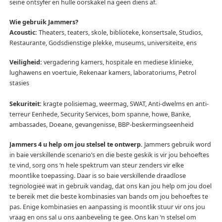
seine ontsyfer en hulle oorskakel na geen diens af.
Wie gebruik Jammers?
Acoustic:
Theaters, teaters, skole, biblioteke, konsertsale, Studios,
Restaurante, Godsdienstige plekke, museums, universiteite, ens
Veiligheid:
vergadering kamers, hospitale en mediese klinieke,
lughawens en voertuie, Rekenaar kamers, laboratoriums, Petrol
stasies
Sekuriteit:
kragte polisiemag, weermag, SWAT, Anti-dwelms en anti-
terreur Eenhede, Security Services, bom spanne, howe, Banke,
ambassades, Doeane, gevangenisse, BBP-beskermingseenheid
Jammers 4 u help om jou stelsel te ontwerp.
Jammers gebruik word
in baie verskillende scenario’s en die beste geskik is vir jou behoeftes
te vind, sorg ons ‘n hele spektrum van steur zenders vir elke
moontlike toepassing.
Daar is so baie verskillende draadlose
tegnologieë wat in gebruik vandag, dat ons kan jou help om jou doel
te bereik met die beste kombinasies van bands om jou behoeftes te
pas.
Enige kombinasies en aanpassing is moontlik stuur vir ons jou
vraag en ons sal u ons aanbeveling te gee.
Ons kan ‘n stelsel om