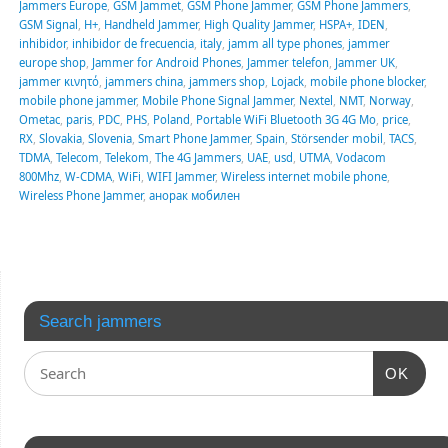
Jammers Europe
,
GSM Jammet
,
GSM Phone Jammer
,
GSM Phone Jammers
,
GSM Signal
,
H+
,
Handheld Jammer
,
High Quality Jammer
,
HSPA+
,
IDEN
,
inhibidor
,
inhibidor de frecuencia
,
italy
,
jamm all type phones
,
jammer
europe shop
,
Jammer for Android Phones
,
Jammer telefon
,
Jammer UK
,
jammer κινητό
,
jammers china
,
jammers shop
,
Lojack
,
mobile phone blocker
,
mobile phone jammer
,
Mobile Phone Signal Jammer
,
Nextel
,
NMT
,
Norway
,
Ometac
,
paris
,
PDC
,
PHS
,
Poland
,
Portable WiFi Bluetooth 3G 4G Mo
,
price
,
RX
,
Slovakia
,
Slovenia
,
Smart Phone Jammer
,
Spain
,
Störsender mobil
,
TACS
,
TDMA
,
Telecom
,
Telekom
,
The 4G Jammers
,
UAE
,
usd
,
UTMA
,
Vodacom
800Mhz
,
W-CDMA
,
WiFi
,
WIFI Jammer
,
Wireless internet mobile phone
,
Wireless Phone Jammer
,
анорак мобилен
Search jammers
OK