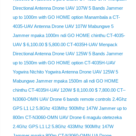
Directional Antenna Drone UAV 107W 5 Bands Jammer
up to 1000m with GO HOME option Manambala a CT-
4035-UAV Antenna Drone UAV 107W Mabungwe 5
Jammer mpaka 1000m ndi GO HOME chinthu CT-4035-
UAV $ 6,100.00 $ 5,800.00 CT-4035H-UAV Menpack
Directional Antenna Drone UAV 125W 5 Bands Jammer
up to 1500m with GO HOME option CT-4035H-UAV
Yogwira Ntchito Yogwira Antenna Drone UAV 125W 5
Mabungwe Jammer mpaka 1500m ali ndi GO HOME
chinthu CT-4035H-UAV 120W $ 8,100.00 $ 7,800.00 CT–
N3060-OMN UAV Drone 6 bands remote controls 2.4Ghz
GPS L1 L2 5.8Ghz 433Mhz 900Mhz 147W Jammer up to
800m CT-N3060-OMN UAV Drone 6 magulu otetezeka
2.4Ghz GPS L1 L2 5.8Ghz 433Mhz 900Mhz 147W
Jammer mpaka 800m CT-N3060-OMN UA Drone