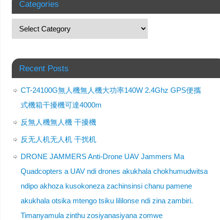
Categories
Recent Posts
CT-24100G無人機無人機大功率140W 2.4Ghz GPS便攜
式機箱干擾機可達4000m
反無人機無人機 干擾機
反无人机无人机 干扰机
DRONE JAMMERS Anti-Drone UAV Jammers Ma
Quadcopters a UAV ndi drones akukhala chokhumudwitsa
ndipo akhoza kusokoneza zachinsinsi chanu pamene
akukhala otsika mtengo tsiku lililonse ndi zina zambiri.
Timanyamula zinthu zosiyanasiyana zomwe