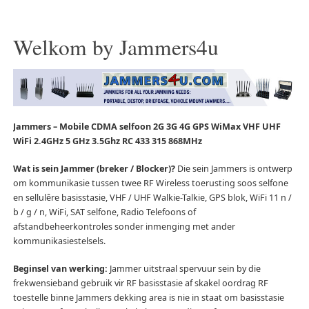
Welkom by Jammers4u
Jammers – Mobile CDMA selfoon 2G 3G 4G GPS WiMax VHF UHF
WiFi 2.4GHz 5 GHz 3.5Ghz RC 433 315 868MHz
Wat is sein Jammer (breker / Blocker)?
Die sein Jammers is ontwerp
om kommunikasie tussen twee RF Wireless toerusting soos selfone
en sellulêre basisstasie, VHF / UHF Walkie-Talkie, GPS blok, WiFi 11 n /
b / g / n, WiFi, SAT selfone, Radio Telefoons of
afstandbeheerkontroles sonder inmenging met ander
kommunikasiestelsels.
Beginsel van werking:
Jammer uitstraal spervuur sein by die
frekwensieband gebruik vir RF basisstasie af skakel oordrag RF
toestelle binne Jammers dekking area is nie in staat om basisstasie