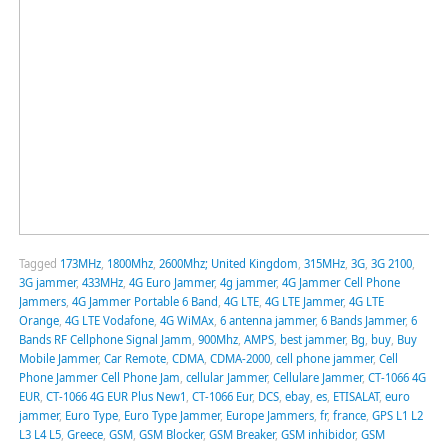
Tagged
173MHz
,
1800Mhz
,
2600Mhz; United Kingdom
,
315MHz
,
3G
,
3G 2100
,
3G jammer
,
433MHz
,
4G Euro Jammer
,
4g jammer
,
4G Jammer Cell Phone
Jammers
,
4G Jammer Portable 6 Band
,
4G LTE
,
4G LTE Jammer
,
4G LTE
Orange
,
4G LTE Vodafone
,
4G WiMAx
,
6 antenna jammer
,
6 Bands Jammer
,
6
Bands RF Cellphone Signal Jamm
,
900Mhz
,
AMPS
,
best jammer
,
Bg
,
buy
,
Buy
Mobile Jammer
,
Car Remote
,
CDMA
,
CDMA-2000
,
cell phone jammer
,
Cell
Phone Jammer Cell Phone Jam
,
cellular Jammer
,
Cellulare Jammer
,
CT-1066 4G
EUR
,
CT-1066 4G EUR Plus New1
,
CT-1066 Eur
,
DCS
,
ebay
,
es
,
ETISALAT
,
euro
jammer
,
Euro Type
,
Euro Type Jammer
,
Europe Jammers
,
fr
,
france
,
GPS L1 L2
L3 L4 L5
,
Greece
,
GSM
,
GSM Blocker
,
GSM Breaker
,
GSM inhibidor
,
GSM