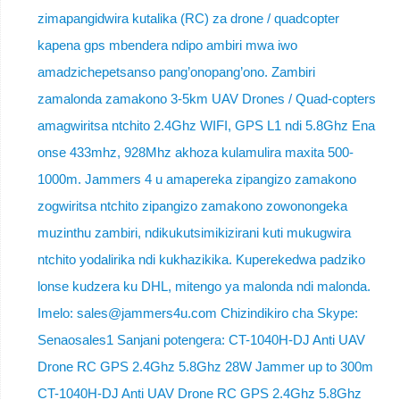
zimapangidwira kutalika (RC) za drone / quadcopter
kapena gps mbendera ndipo ambiri mwa iwo
amadzichepetsanso pang’onopang’ono. Zambiri
zamalonda zamakono 3-5km UAV Drones / Quad-copters
amagwiritsa ntchito 2.4Ghz WIFI, GPS L1 ndi 5.8Ghz Ena
onse 433mhz, 928Mhz akhoza kulamulira maxita 500-
1000m. Jammers 4 u amapereka zipangizo zamakono
zogwiritsa ntchito zipangizo zamakono zowonongeka
muzinthu zambiri, ndikukutsimikizirani kuti mukugwira
ntchito yodalirika ndi kukhazikika. Kuperekedwa padziko
lonse kudzera ku DHL, mitengo ya malonda ndi malonda.
Imelo: sales@jammers4u.com Chizindikiro cha Skype:
Senaosales1 Sanjani potengera: CT-1040H-DJ Anti UAV
Drone RC GPS 2.4Ghz 5.8Ghz 28W Jammer up to 300m
CT-1040H-DJ Anti UAV Drone RC GPS 2.4Ghz 5.8Ghz