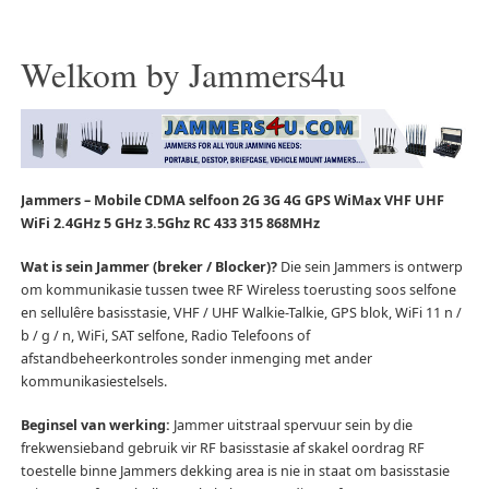
Welkom by Jammers4u
Jammers – Mobile CDMA selfoon 2G 3G 4G GPS WiMax VHF UHF
WiFi 2.4GHz 5 GHz 3.5Ghz RC 433 315 868MHz
Wat is sein Jammer (breker / Blocker)?
Die sein Jammers is ontwerp
om kommunikasie tussen twee RF Wireless toerusting soos selfone
en sellulêre basisstasie, VHF / UHF Walkie-Talkie, GPS blok, WiFi 11 n /
b / g / n, WiFi, SAT selfone, Radio Telefoons of
afstandbeheerkontroles sonder inmenging met ander
kommunikasiestelsels.
Beginsel van werking:
Jammer uitstraal spervuur sein by die
frekwensieband gebruik vir RF basisstasie af skakel oordrag RF
toestelle binne Jammers dekking area is nie in staat om basisstasie