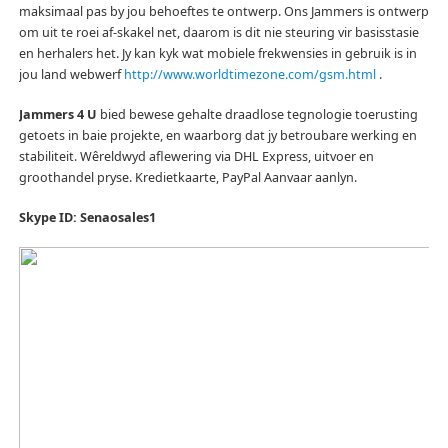
maksimaal pas by jou behoeftes te ontwerp.
Ons Jammers is ontwerp
om uit te roei af-skakel net, daarom is dit nie steuring vir basisstasie
en herhalers het.
Jy kan kyk wat mobiele frekwensies in gebruik is in
jou land webwerf
http://www.worldtimezone.com/gsm.html
.
Jammers 4 U
bied bewese gehalte draadlose tegnologie toerusting
getoets in baie projekte, en waarborg dat jy betroubare werking en
stabiliteit.
Wêreldwyd aflewering via DHL Express, uitvoer en
groothandel pryse.
Kredietkaarte, PayPal Aanvaar aanlyn.
Skype ID: Senaosales1