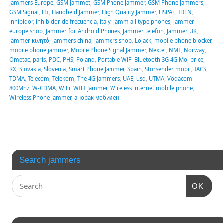
Jammers Europe
,
GSM Jammet
,
GSM Phone Jammer
,
GSM Phone Jammers
,
GSM Signal
,
H+
,
Handheld Jammer
,
High Quality Jammer
,
HSPA+
,
IDEN
,
inhibidor
,
inhibidor de frecuencia
,
italy
,
jamm all type phones
,
jammer
europe shop
,
Jammer for Android Phones
,
Jammer telefon
,
Jammer UK
,
jammer κινητό
,
jammers china
,
jammers shop
,
Lojack
,
mobile phone blocker
,
mobile phone jammer
,
Mobile Phone Signal Jammer
,
Nextel
,
NMT
,
Norway
,
Ometac
,
paris
,
PDC
,
PHS
,
Poland
,
Portable WiFi Bluetooth 3G 4G Mo
,
price
,
RX
,
Slovakia
,
Slovenia
,
Smart Phone Jammer
,
Spain
,
Störsender mobil
,
TACS
,
TDMA
,
Telecom
,
Telekom
,
The 4G Jammers
,
UAE
,
usd
,
UTMA
,
Vodacom
800Mhz
,
W-CDMA
,
WiFi
,
WIFI Jammer
,
Wireless internet mobile phone
,
Wireless Phone Jammer
,
анорак мобилен
Search jammers
OK