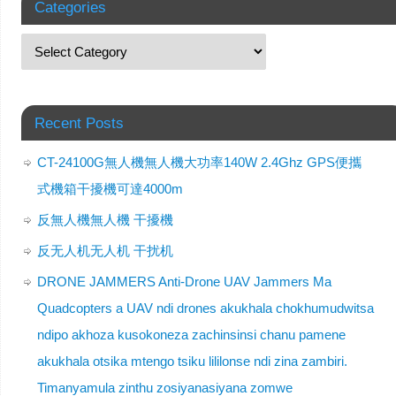
Categories
Recent Posts
CT-24100G無人機無人機大功率140W 2.4Ghz GPS便攜
式機箱干擾機可達4000m
反無人機無人機 干擾機
反无人机无人机 干扰机
DRONE JAMMERS Anti-Drone UAV Jammers Ma
Quadcopters a UAV ndi drones akukhala chokhumudwitsa
ndipo akhoza kusokoneza zachinsinsi chanu pamene
akukhala otsika mtengo tsiku lililonse ndi zina zambiri.
Timanyamula zinthu zosiyanasiyana zomwe