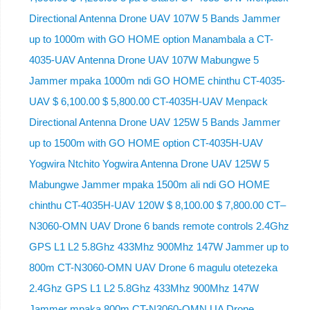
Directional Antenna Drone UAV 107W 5 Bands Jammer
up to 1000m with GO HOME option Manambala a CT-
4035-UAV Antenna Drone UAV 107W Mabungwe 5
Jammer mpaka 1000m ndi GO HOME chinthu CT-4035-
UAV $ 6,100.00 $ 5,800.00 CT-4035H-UAV Menpack
Directional Antenna Drone UAV 125W 5 Bands Jammer
up to 1500m with GO HOME option CT-4035H-UAV
Yogwira Ntchito Yogwira Antenna Drone UAV 125W 5
Mabungwe Jammer mpaka 1500m ali ndi GO HOME
chinthu CT-4035H-UAV 120W $ 8,100.00 $ 7,800.00 CT–
N3060-OMN UAV Drone 6 bands remote controls 2.4Ghz
GPS L1 L2 5.8Ghz 433Mhz 900Mhz 147W Jammer up to
800m CT-N3060-OMN UAV Drone 6 magulu otetezeka
2.4Ghz GPS L1 L2 5.8Ghz 433Mhz 900Mhz 147W
Jammer mpaka 800m CT-N3060-OMN UA Drone