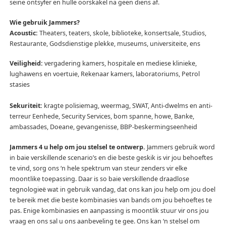
seine ontsyfer en hulle oorskakel na geen diens af.
Wie gebruik Jammers?
Acoustic:
Theaters, teaters, skole, biblioteke, konsertsale, Studios,
Restaurante, Godsdienstige plekke, museums, universiteite, ens
Veiligheid:
vergadering kamers, hospitale en mediese klinieke,
lughawens en voertuie, Rekenaar kamers, laboratoriums, Petrol
stasies
Sekuriteit:
kragte polisiemag, weermag, SWAT, Anti-dwelms en anti-
terreur Eenhede, Security Services, bom spanne, howe, Banke,
ambassades, Doeane, gevangenisse, BBP-beskermingseenheid
Jammers 4 u help om jou stelsel te ontwerp.
Jammers gebruik word
in baie verskillende scenario’s en die beste geskik is vir jou behoeftes
te vind, sorg ons ‘n hele spektrum van steur zenders vir elke
moontlike toepassing.
Daar is so baie verskillende draadlose
tegnologieë wat in gebruik vandag, dat ons kan jou help om jou doel
te bereik met die beste kombinasies van bands om jou behoeftes te
pas.
Enige kombinasies en aanpassing is moontlik stuur vir ons jou
vraag en ons sal u ons aanbeveling te gee.
Ons kan ‘n stelsel om