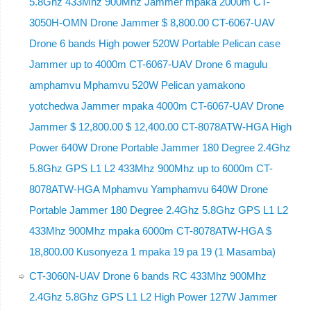
5.8Ghz 433Mhz 900Mhz Jammer mpaka 2000m CT-
3050H-OMN Drone Jammer $ 8,800.00 CT-6067-UAV
Drone 6 bands High power 520W Portable Pelican case
Jammer up to 4000m CT-6067-UAV Drone 6 magulu
amphamvu Mphamvu 520W Pelican yamakono
yotchedwa Jammer mpaka 4000m CT-6067-UAV Drone
Jammer $ 12,800.00 $ 12,400.00 CT-8078ATW-HGA High
Power 640W Drone Portable Jammer 180 Degree 2.4Ghz
5.8Ghz GPS L1 L2 433Mhz 900Mhz up to 6000m CT-
8078ATW-HGA Mphamvu Yamphamvu 640W Drone
Portable Jammer 180 Degree 2.4Ghz 5.8Ghz GPS L1 L2
433Mhz 900Mhz mpaka 6000m CT-8078ATW-HGA $
18,800.00 Kusonyeza 1 mpaka 19 pa 19 (1 Masamba)
CT-3060N-UAV Drone 6 bands RC 433Mhz 900Mhz
2.4Ghz 5.8Ghz GPS L1 L2 High Power 127W Jammer