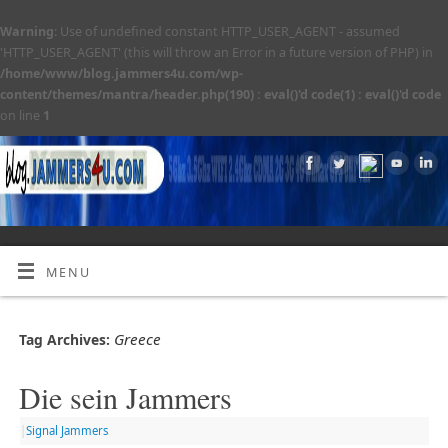
Warning
: Use of undefined constant HTTP_USER_AGENT - assumed
'HTTP_USER_AGENT' (this will throw an Error in a future version of PHP) in
/home/www/blog.jammers4u.com/wp-
content/themes/mantra/header.php(190) : eval()'d code(1) : eval()'d code
on line
1
MENU
Greece
Tag Archives:
Die sein Jammers
|
Signal Jammers