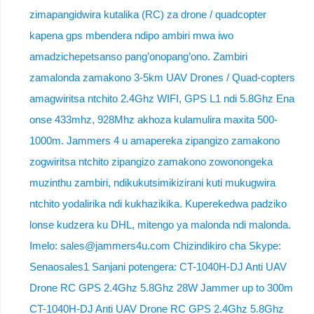
zimapangidwira kutalika (RC) za drone / quadcopter
kapena gps mbendera ndipo ambiri mwa iwo
amadzichepetsanso pang’onopang’ono. Zambiri
zamalonda zamakono 3-5km UAV Drones / Quad-copters
amagwiritsa ntchito 2.4Ghz WIFI, GPS L1 ndi 5.8Ghz Ena
onse 433mhz, 928Mhz akhoza kulamulira maxita 500-
1000m. Jammers 4 u amapereka zipangizo zamakono
zogwiritsa ntchito zipangizo zamakono zowonongeka
muzinthu zambiri, ndikukutsimikizirani kuti mukugwira
ntchito yodalirika ndi kukhazikika. Kuperekedwa padziko
lonse kudzera ku DHL, mitengo ya malonda ndi malonda.
Imelo: sales@jammers4u.com Chizindikiro cha Skype:
Senaosales1 Sanjani potengera: CT-1040H-DJ Anti UAV
Drone RC GPS 2.4Ghz 5.8Ghz 28W Jammer up to 300m
CT-1040H-DJ Anti UAV Drone RC GPS 2.4Ghz 5.8Ghz