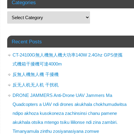
Categories
Recent Posts
CT-24100G無人機無人機大功率140W 2.4Ghz GPS便攜
式機箱干擾機可達4000m
反無人機無人機 干擾機
反无人机无人机 干扰机
DRONE JAMMERS Anti-Drone UAV Jammers Ma
Quadcopters a UAV ndi drones akukhala chokhumudwitsa
ndipo akhoza kusokoneza zachinsinsi chanu pamene
akukhala otsika mtengo tsiku lililonse ndi zina zambiri.
Timanyamula zinthu zosiyanasiyana zomwe