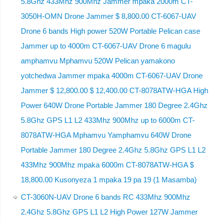
5.8Ghz 433Mhz 900Mhz Jammer mpaka 2000m CT-
3050H-OMN Drone Jammer $ 8,800.00 CT-6067-UAV
Drone 6 bands High power 520W Portable Pelican case
Jammer up to 4000m CT-6067-UAV Drone 6 magulu
amphamvu Mphamvu 520W Pelican yamakono
yotchedwa Jammer mpaka 4000m CT-6067-UAV Drone
Jammer $ 12,800.00 $ 12,400.00 CT-8078ATW-HGA High
Power 640W Drone Portable Jammer 180 Degree 2.4Ghz
5.8Ghz GPS L1 L2 433Mhz 900Mhz up to 6000m CT-
8078ATW-HGA Mphamvu Yamphamvu 640W Drone
Portable Jammer 180 Degree 2.4Ghz 5.8Ghz GPS L1 L2
433Mhz 900Mhz mpaka 6000m CT-8078ATW-HGA $
18,800.00 Kusonyeza 1 mpaka 19 pa 19 (1 Masamba)
CT-3060N-UAV Drone 6 bands RC 433Mhz 900Mhz
2.4Ghz 5.8Ghz GPS L1 L2 High Power 127W Jammer