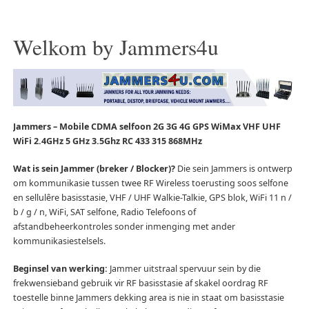
Welkom by Jammers4u
Jammers – Mobile CDMA selfoon 2G 3G 4G GPS WiMax VHF UHF
WiFi 2.4GHz 5 GHz 3.5Ghz RC 433 315 868MHz
Wat is sein Jammer (breker / Blocker)?
Die sein Jammers is ontwerp
om kommunikasie tussen twee RF Wireless toerusting soos selfone
en sellulêre basisstasie, VHF / UHF Walkie-Talkie, GPS blok, WiFi 11 n /
b / g / n, WiFi, SAT selfone, Radio Telefoons of
afstandbeheerkontroles sonder inmenging met ander
kommunikasiestelsels.
Beginsel van werking:
Jammer uitstraal spervuur sein by die
frekwensieband gebruik vir RF basisstasie af skakel oordrag RF
toestelle binne Jammers dekking area is nie in staat om basisstasie