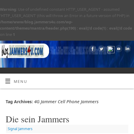
Warning
: Use of undefined constant HTTP_USER_AGENT - assumed
'HTTP_USER_AGENT' (this will throw an Error in a future version of PHP) in
/home/www/blog.jammers4u.com/wp-
content/themes/mantra/header.php(190) : eval()'d code(1) : eval()'d code
on line
1
MENU
4G Jammer Cell Phone Jammers
Tag Archives:
Die sein Jammers
|
Signal Jammers