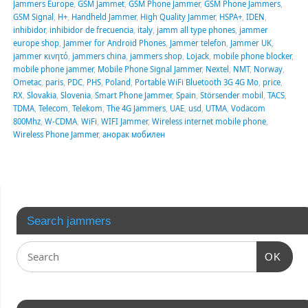
Jammers Europe
,
GSM Jammet
,
GSM Phone Jammer
,
GSM Phone Jammers
,
GSM Signal
,
H+
,
Handheld Jammer
,
High Quality Jammer
,
HSPA+
,
IDEN
,
inhibidor
,
inhibidor de frecuencia
,
italy
,
jamm all type phones
,
jammer
europe shop
,
Jammer for Android Phones
,
Jammer telefon
,
Jammer UK
,
jammer κινητό
,
jammers china
,
jammers shop
,
Lojack
,
mobile phone blocker
,
mobile phone jammer
,
Mobile Phone Signal Jammer
,
Nextel
,
NMT
,
Norway
,
Ometac
,
paris
,
PDC
,
PHS
,
Poland
,
Portable WiFi Bluetooth 3G 4G Mo
,
price
,
RX
,
Slovakia
,
Slovenia
,
Smart Phone Jammer
,
Spain
,
Störsender mobil
,
TACS
,
TDMA
,
Telecom
,
Telekom
,
The 4G Jammers
,
UAE
,
usd
,
UTMA
,
Vodacom
800Mhz
,
W-CDMA
,
WiFi
,
WIFI Jammer
,
Wireless internet mobile phone
,
Wireless Phone Jammer
,
анорак мобилен
Search jammers
OK