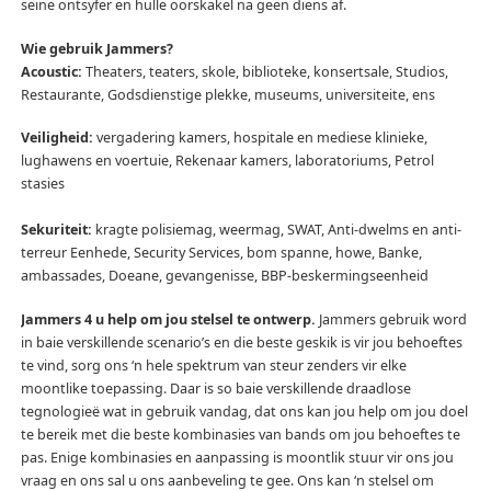
seine ontsyfer en hulle oorskakel na geen diens af.
Wie gebruik Jammers?
Acoustic:
Theaters, teaters, skole, biblioteke, konsertsale, Studios,
Restaurante, Godsdienstige plekke, museums, universiteite, ens
Veiligheid:
vergadering kamers, hospitale en mediese klinieke,
lughawens en voertuie, Rekenaar kamers, laboratoriums, Petrol
stasies
Sekuriteit:
kragte polisiemag, weermag, SWAT, Anti-dwelms en anti-
terreur Eenhede, Security Services, bom spanne, howe, Banke,
ambassades, Doeane, gevangenisse, BBP-beskermingseenheid
Jammers 4 u help om jou stelsel te ontwerp.
Jammers gebruik word
in baie verskillende scenario’s en die beste geskik is vir jou behoeftes
te vind, sorg ons ‘n hele spektrum van steur zenders vir elke
moontlike toepassing.
Daar is so baie verskillende draadlose
tegnologieë wat in gebruik vandag, dat ons kan jou help om jou doel
te bereik met die beste kombinasies van bands om jou behoeftes te
pas.
Enige kombinasies en aanpassing is moontlik stuur vir ons jou
vraag en ons sal u ons aanbeveling te gee.
Ons kan ‘n stelsel om