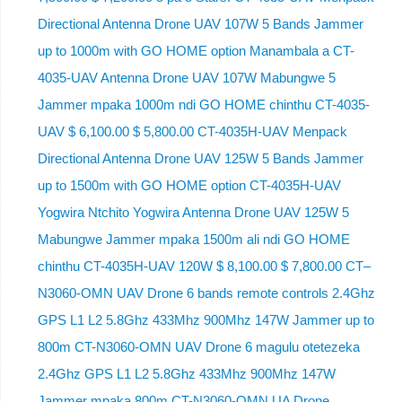
Directional Antenna Drone UAV 107W 5 Bands Jammer
up to 1000m with GO HOME option Manambala a CT-
4035-UAV Antenna Drone UAV 107W Mabungwe 5
Jammer mpaka 1000m ndi GO HOME chinthu CT-4035-
UAV $ 6,100.00 $ 5,800.00 CT-4035H-UAV Menpack
Directional Antenna Drone UAV 125W 5 Bands Jammer
up to 1500m with GO HOME option CT-4035H-UAV
Yogwira Ntchito Yogwira Antenna Drone UAV 125W 5
Mabungwe Jammer mpaka 1500m ali ndi GO HOME
chinthu CT-4035H-UAV 120W $ 8,100.00 $ 7,800.00 CT–
N3060-OMN UAV Drone 6 bands remote controls 2.4Ghz
GPS L1 L2 5.8Ghz 433Mhz 900Mhz 147W Jammer up to
800m CT-N3060-OMN UAV Drone 6 magulu otetezeka
2.4Ghz GPS L1 L2 5.8Ghz 433Mhz 900Mhz 147W
Jammer mpaka 800m CT-N3060-OMN UA Drone