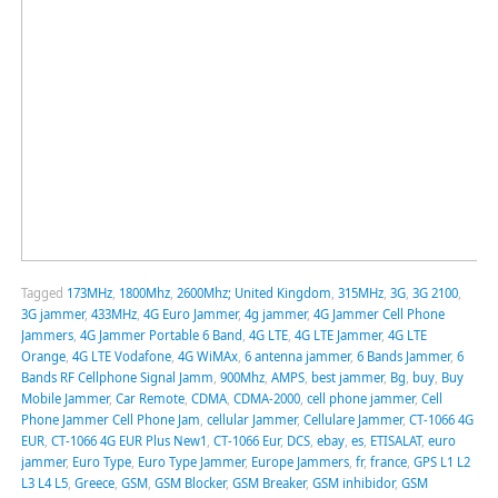
Tagged
173MHz
,
1800Mhz
,
2600Mhz; United Kingdom
,
315MHz
,
3G
,
3G 2100
,
3G jammer
,
433MHz
,
4G Euro Jammer
,
4g jammer
,
4G Jammer Cell Phone
Jammers
,
4G Jammer Portable 6 Band
,
4G LTE
,
4G LTE Jammer
,
4G LTE
Orange
,
4G LTE Vodafone
,
4G WiMAx
,
6 antenna jammer
,
6 Bands Jammer
,
6
Bands RF Cellphone Signal Jamm
,
900Mhz
,
AMPS
,
best jammer
,
Bg
,
buy
,
Buy
Mobile Jammer
,
Car Remote
,
CDMA
,
CDMA-2000
,
cell phone jammer
,
Cell
Phone Jammer Cell Phone Jam
,
cellular Jammer
,
Cellulare Jammer
,
CT-1066 4G
EUR
,
CT-1066 4G EUR Plus New1
,
CT-1066 Eur
,
DCS
,
ebay
,
es
,
ETISALAT
,
euro
jammer
,
Euro Type
,
Euro Type Jammer
,
Europe Jammers
,
fr
,
france
,
GPS L1 L2
L3 L4 L5
,
Greece
,
GSM
,
GSM Blocker
,
GSM Breaker
,
GSM inhibidor
,
GSM