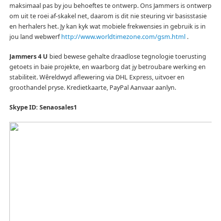
maksimaal pas by jou behoeftes te ontwerp.
Ons Jammers is ontwerp
om uit te roei af-skakel net, daarom is dit nie steuring vir basisstasie
en herhalers het.
Jy kan kyk wat mobiele frekwensies in gebruik is in
jou land webwerf
http://www.worldtimezone.com/gsm.html
.
Jammers 4 U
bied bewese gehalte draadlose tegnologie toerusting
getoets in baie projekte, en waarborg dat jy betroubare werking en
stabiliteit.
Wêreldwyd aflewering via DHL Express, uitvoer en
groothandel pryse.
Kredietkaarte, PayPal Aanvaar aanlyn.
Skype ID: Senaosales1