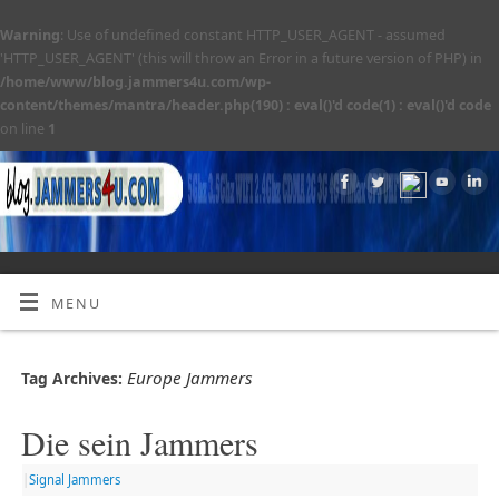
Warning
: Use of undefined constant HTTP_USER_AGENT - assumed
'HTTP_USER_AGENT' (this will throw an Error in a future version of PHP) in
/home/www/blog.jammers4u.com/wp-
content/themes/mantra/header.php(190) : eval()'d code(1) : eval()'d code
on line
1
MENU
Europe Jammers
Tag Archives:
Die sein Jammers
|
Signal Jammers