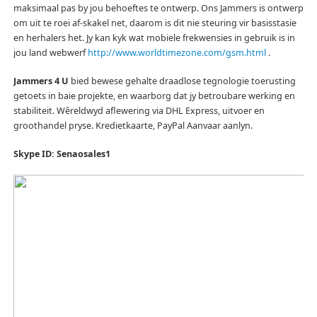
maksimaal pas by jou behoeftes te ontwerp.
Ons Jammers is ontwerp
om uit te roei af-skakel net, daarom is dit nie steuring vir basisstasie
en herhalers het.
Jy kan kyk wat mobiele frekwensies in gebruik is in
jou land webwerf
http://www.worldtimezone.com/gsm.html
.
Jammers 4 U
bied bewese gehalte draadlose tegnologie toerusting
getoets in baie projekte, en waarborg dat jy betroubare werking en
stabiliteit.
Wêreldwyd aflewering via DHL Express, uitvoer en
groothandel pryse.
Kredietkaarte, PayPal Aanvaar aanlyn.
Skype ID: Senaosales1