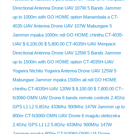
Directional Antenna Drone UAV 107W 5 Bands Jammer
up to 1000m with GO HOME option Manambala a CT-
4035-UAV Antenna Drone UAV 107W Mabungwe 5
Jammer mpaka 1000m ndi GO HOME chinthu CT-4035-
UAV $ 6,100.00 $ 5,800.00 CT-4035H-UAV Menpack
Directional Antenna Drone UAV 125W 5 Bands Jammer
up to 1500m with GO HOME option CT-4035H-UAV
Yogwira Ntchito Yogwira Antenna Drone UAV 125W 5
Mabungwe Jammer mpaka 1500m ali ndi GO HOME
chinthu CT-4035H-UAV 120W $ 8,100.00 $ 7,800.00 CT–
N3060-OMN UAV Drone 6 bands remote controls 2.4Ghz
GPS L1 L2 5.8Ghz 433Mhz 900Mhz 147W Jammer up to
800m CT-N3060-OMN UAV Drone 6 magulu otetezeka
2.4Ghz GPS L1 L2 5.8Ghz 433Mhz 900Mhz 147W
Jammer mpaka 800m CT-N3060-OMN UA Drone