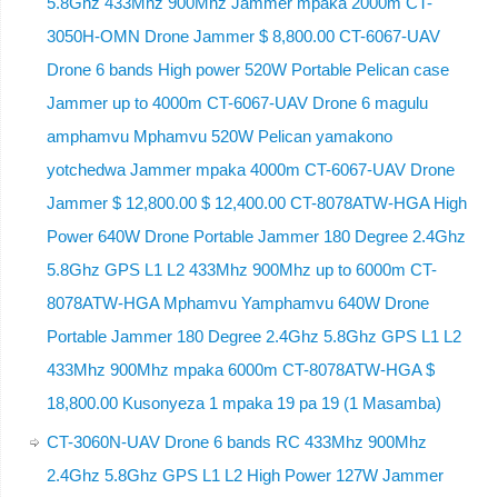
5.8Ghz 433Mhz 900Mhz Jammer mpaka 2000m CT-
3050H-OMN Drone Jammer $ 8,800.00 CT-6067-UAV
Drone 6 bands High power 520W Portable Pelican case
Jammer up to 4000m CT-6067-UAV Drone 6 magulu
amphamvu Mphamvu 520W Pelican yamakono
yotchedwa Jammer mpaka 4000m CT-6067-UAV Drone
Jammer $ 12,800.00 $ 12,400.00 CT-8078ATW-HGA High
Power 640W Drone Portable Jammer 180 Degree 2.4Ghz
5.8Ghz GPS L1 L2 433Mhz 900Mhz up to 6000m CT-
8078ATW-HGA Mphamvu Yamphamvu 640W Drone
Portable Jammer 180 Degree 2.4Ghz 5.8Ghz GPS L1 L2
433Mhz 900Mhz mpaka 6000m CT-8078ATW-HGA $
18,800.00 Kusonyeza 1 mpaka 19 pa 19 (1 Masamba)
CT-3060N-UAV Drone 6 bands RC 433Mhz 900Mhz
2.4Ghz 5.8Ghz GPS L1 L2 High Power 127W Jammer