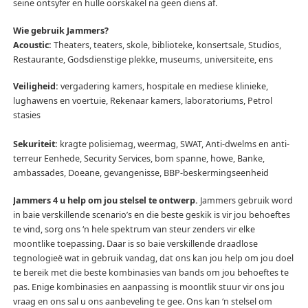
seine ontsyfer en hulle oorskakel na geen diens af.
Wie gebruik Jammers?
Acoustic:
Theaters, teaters, skole, biblioteke, konsertsale, Studios,
Restaurante, Godsdienstige plekke, museums, universiteite, ens
Veiligheid:
vergadering kamers, hospitale en mediese klinieke,
lughawens en voertuie, Rekenaar kamers, laboratoriums, Petrol
stasies
Sekuriteit:
kragte polisiemag, weermag, SWAT, Anti-dwelms en anti-
terreur Eenhede, Security Services, bom spanne, howe, Banke,
ambassades, Doeane, gevangenisse, BBP-beskermingseenheid
Jammers 4 u help om jou stelsel te ontwerp.
Jammers gebruik word
in baie verskillende scenario’s en die beste geskik is vir jou behoeftes
te vind, sorg ons ‘n hele spektrum van steur zenders vir elke
moontlike toepassing.
Daar is so baie verskillende draadlose
tegnologieë wat in gebruik vandag, dat ons kan jou help om jou doel
te bereik met die beste kombinasies van bands om jou behoeftes te
pas.
Enige kombinasies en aanpassing is moontlik stuur vir ons jou
vraag en ons sal u ons aanbeveling te gee.
Ons kan ‘n stelsel om