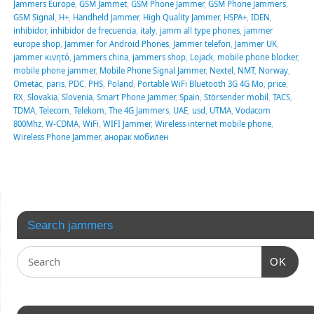
Jammers Europe
,
GSM Jammet
,
GSM Phone Jammer
,
GSM Phone Jammers
,
GSM Signal
,
H+
,
Handheld Jammer
,
High Quality Jammer
,
HSPA+
,
IDEN
,
inhibidor
,
inhibidor de frecuencia
,
italy
,
jamm all type phones
,
jammer
europe shop
,
Jammer for Android Phones
,
Jammer telefon
,
Jammer UK
,
jammer κινητό
,
jammers china
,
jammers shop
,
Lojack
,
mobile phone blocker
,
mobile phone jammer
,
Mobile Phone Signal Jammer
,
Nextel
,
NMT
,
Norway
,
Ometac
,
paris
,
PDC
,
PHS
,
Poland
,
Portable WiFi Bluetooth 3G 4G Mo
,
price
,
RX
,
Slovakia
,
Slovenia
,
Smart Phone Jammer
,
Spain
,
Störsender mobil
,
TACS
,
TDMA
,
Telecom
,
Telekom
,
The 4G Jammers
,
UAE
,
usd
,
UTMA
,
Vodacom
800Mhz
,
W-CDMA
,
WiFi
,
WIFI Jammer
,
Wireless internet mobile phone
,
Wireless Phone Jammer
,
анорак мобилен
Search jammers
OK