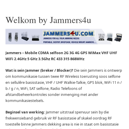
Welkom by Jammers4u
Jammers – Mobile CDMA selfoon 2G 3G 4G GPS WiMax VHF UHF
WiFi 2.4GHz 5 GHz 3.5Ghz RC 433 315 868MHz
Wat is sein Jammer (breker / Blocker)?
Die sein Jammers is ontwerp
om kommunikasie tussen twee RF Wireless toerusting soos selfone
en sellulêre basisstasie, VHF / UHF Walkie-Talkie, GPS blok, WiFi 11 n /
b / g / n, WiFi, SAT selfone, Radio Telefoons of
afstandbeheerkontroles sonder inmenging met ander
kommunikasiestelsels.
Beginsel van werking:
Jammer uitstraal spervuur sein by die
frekwensieband gebruik vir RF basisstasie af skakel oordrag RF
toestelle binne Jammers dekking area is nie in staat om basisstasie