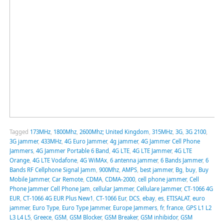
Tagged
173MHz
,
1800Mhz
,
2600Mhz; United Kingdom
,
315MHz
,
3G
,
3G 2100
,
3G jammer
,
433MHz
,
4G Euro Jammer
,
4g jammer
,
4G Jammer Cell Phone
Jammers
,
4G Jammer Portable 6 Band
,
4G LTE
,
4G LTE Jammer
,
4G LTE
Orange
,
4G LTE Vodafone
,
4G WiMAx
,
6 antenna jammer
,
6 Bands Jammer
,
6
Bands RF Cellphone Signal Jamm
,
900Mhz
,
AMPS
,
best jammer
,
Bg
,
buy
,
Buy
Mobile Jammer
,
Car Remote
,
CDMA
,
CDMA-2000
,
cell phone jammer
,
Cell
Phone Jammer Cell Phone Jam
,
cellular Jammer
,
Cellulare Jammer
,
CT-1066 4G
EUR
,
CT-1066 4G EUR Plus New1
,
CT-1066 Eur
,
DCS
,
ebay
,
es
,
ETISALAT
,
euro
jammer
,
Euro Type
,
Euro Type Jammer
,
Europe Jammers
,
fr
,
france
,
GPS L1 L2
L3 L4 L5
,
Greece
,
GSM
,
GSM Blocker
,
GSM Breaker
,
GSM inhibidor
,
GSM