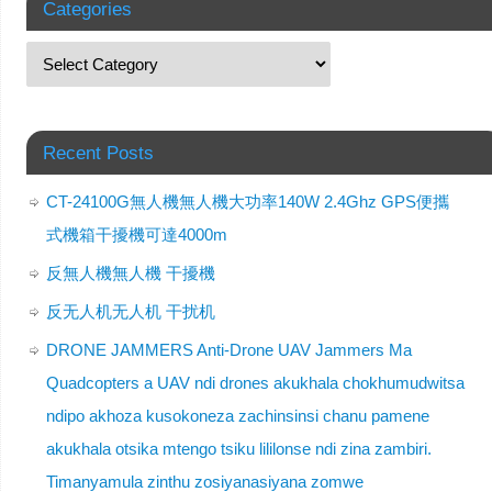
Categories
Recent Posts
CT-24100G無人機無人機大功率140W 2.4Ghz GPS便攜
式機箱干擾機可達4000m
反無人機無人機 干擾機
反无人机无人机 干扰机
DRONE JAMMERS Anti-Drone UAV Jammers Ma
Quadcopters a UAV ndi drones akukhala chokhumudwitsa
ndipo akhoza kusokoneza zachinsinsi chanu pamene
akukhala otsika mtengo tsiku lililonse ndi zina zambiri.
Timanyamula zinthu zosiyanasiyana zomwe