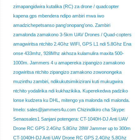
zimapangidwira kutalika (RC) za drone / quadcopter
kapena gps mbendera ndipo ambiri mwa iwo
amadzichepetsanso pang’onopang’ono. Zambiri
zamalonda zamakono 3-5km UAV Drones / Quad-copters
amagwiritsa ntchito 2.4Ghz WIFI, GPS L1 ndi 5.8Ghz Ena
onse 433mhz, 928Mhz akhoza kulamulira maxita 500-
1000m. Jammers 4 u amapereka zipangizo zamakono
zogwiritsa ntchito zipangizo zamakono zowonongeka
muzinthu zambiri, ndikukutsimikizirani kuti mukugwira
ntchito yodalirika ndi kukhazikika. Kuperekedwa padziko
lonse kudzera ku DHL, mitengo ya malonda ndi malonda.
Imelo: sales@jammers4u.com Chizindikiro cha Skype:
Senaosales1 Sanjani potengera: CT-1040H-DJ Anti UAV
Drone RC GPS 2.4Ghz 5.8Ghz 28W Jammer up to 300m
CT-1040H-DJ Anti UAV Drone RC GPS 2.4Ghz 5.8Ghz