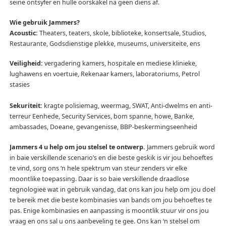
seine ontsyfer en hulle oorskakel na geen diens af.
Wie gebruik Jammers?
Acoustic:
Theaters, teaters, skole, biblioteke, konsertsale, Studios,
Restaurante, Godsdienstige plekke, museums, universiteite, ens
Veiligheid:
vergadering kamers, hospitale en mediese klinieke,
lughawens en voertuie, Rekenaar kamers, laboratoriums, Petrol
stasies
Sekuriteit:
kragte polisiemag, weermag, SWAT, Anti-dwelms en anti-
terreur Eenhede, Security Services, bom spanne, howe, Banke,
ambassades, Doeane, gevangenisse, BBP-beskermingseenheid
Jammers 4 u help om jou stelsel te ontwerp.
Jammers gebruik word
in baie verskillende scenario’s en die beste geskik is vir jou behoeftes
te vind, sorg ons ‘n hele spektrum van steur zenders vir elke
moontlike toepassing.
Daar is so baie verskillende draadlose
tegnologieë wat in gebruik vandag, dat ons kan jou help om jou doel
te bereik met die beste kombinasies van bands om jou behoeftes te
pas.
Enige kombinasies en aanpassing is moontlik stuur vir ons jou
vraag en ons sal u ons aanbeveling te gee.
Ons kan ‘n stelsel om