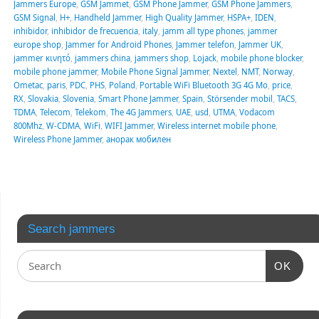
Jammers Europe
,
GSM Jammet
,
GSM Phone Jammer
,
GSM Phone Jammers
,
GSM Signal
,
H+
,
Handheld Jammer
,
High Quality Jammer
,
HSPA+
,
IDEN
,
inhibidor
,
inhibidor de frecuencia
,
italy
,
jamm all type phones
,
jammer
europe shop
,
Jammer for Android Phones
,
Jammer telefon
,
Jammer UK
,
jammer κινητό
,
jammers china
,
jammers shop
,
Lojack
,
mobile phone blocker
,
mobile phone jammer
,
Mobile Phone Signal Jammer
,
Nextel
,
NMT
,
Norway
,
Ometac
,
paris
,
PDC
,
PHS
,
Poland
,
Portable WiFi Bluetooth 3G 4G Mo
,
price
,
RX
,
Slovakia
,
Slovenia
,
Smart Phone Jammer
,
Spain
,
Störsender mobil
,
TACS
,
TDMA
,
Telecom
,
Telekom
,
The 4G Jammers
,
UAE
,
usd
,
UTMA
,
Vodacom
800Mhz
,
W-CDMA
,
WiFi
,
WIFI Jammer
,
Wireless internet mobile phone
,
Wireless Phone Jammer
,
анорак мобилен
Search jammers
OK