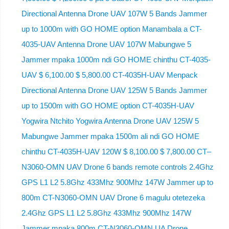
Directional Antenna Drone UAV 107W 5 Bands Jammer
up to 1000m with GO HOME option Manambala a CT-
4035-UAV Antenna Drone UAV 107W Mabungwe 5
Jammer mpaka 1000m ndi GO HOME chinthu CT-4035-
UAV $ 6,100.00 $ 5,800.00 CT-4035H-UAV Menpack
Directional Antenna Drone UAV 125W 5 Bands Jammer
up to 1500m with GO HOME option CT-4035H-UAV
Yogwira Ntchito Yogwira Antenna Drone UAV 125W 5
Mabungwe Jammer mpaka 1500m ali ndi GO HOME
chinthu CT-4035H-UAV 120W $ 8,100.00 $ 7,800.00 CT–
N3060-OMN UAV Drone 6 bands remote controls 2.4Ghz
GPS L1 L2 5.8Ghz 433Mhz 900Mhz 147W Jammer up to
800m CT-N3060-OMN UAV Drone 6 magulu otetezeka
2.4Ghz GPS L1 L2 5.8Ghz 433Mhz 900Mhz 147W
Jammer mpaka 800m CT-N3060-OMN UA Drone