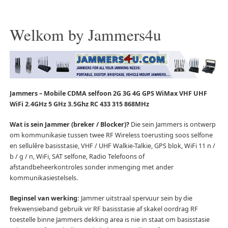
Welkom by Jammers4u
Jammers – Mobile CDMA selfoon 2G 3G 4G GPS WiMax VHF UHF
WiFi 2.4GHz 5 GHz 3.5Ghz RC 433 315 868MHz
Wat is sein Jammer (breker / Blocker)?
Die sein Jammers is ontwerp
om kommunikasie tussen twee RF Wireless toerusting soos selfone
en sellulêre basisstasie, VHF / UHF Walkie-Talkie, GPS blok, WiFi 11 n /
b / g / n, WiFi, SAT selfone, Radio Telefoons of
afstandbeheerkontroles sonder inmenging met ander
kommunikasiestelsels.
Beginsel van werking:
Jammer uitstraal spervuur sein by die
frekwensieband gebruik vir RF basisstasie af skakel oordrag RF
toestelle binne Jammers dekking area is nie in staat om basisstasie