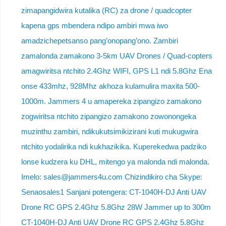
zimapangidwira kutalika (RC) za drone / quadcopter
kapena gps mbendera ndipo ambiri mwa iwo
amadzichepetsanso pang’onopang’ono. Zambiri
zamalonda zamakono 3-5km UAV Drones / Quad-copters
amagwiritsa ntchito 2.4Ghz WIFI, GPS L1 ndi 5.8Ghz Ena
onse 433mhz, 928Mhz akhoza kulamulira maxita 500-
1000m. Jammers 4 u amapereka zipangizo zamakono
zogwiritsa ntchito zipangizo zamakono zowonongeka
muzinthu zambiri, ndikukutsimikizirani kuti mukugwira
ntchito yodalirika ndi kukhazikika. Kuperekedwa padziko
lonse kudzera ku DHL, mitengo ya malonda ndi malonda.
Imelo: sales@jammers4u.com Chizindikiro cha Skype:
Senaosales1 Sanjani potengera: CT-1040H-DJ Anti UAV
Drone RC GPS 2.4Ghz 5.8Ghz 28W Jammer up to 300m
CT-1040H-DJ Anti UAV Drone RC GPS 2.4Ghz 5.8Ghz