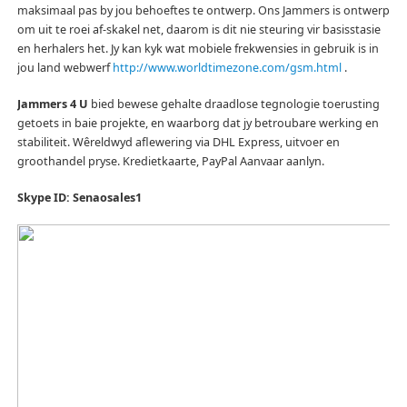
maksimaal pas by jou behoeftes te ontwerp.
Ons Jammers is ontwerp
om uit te roei af-skakel net, daarom is dit nie steuring vir basisstasie
en herhalers het.
Jy kan kyk wat mobiele frekwensies in gebruik is in
jou land webwerf
http://www.worldtimezone.com/gsm.html
.
Jammers 4 U
bied bewese gehalte draadlose tegnologie toerusting
getoets in baie projekte, en waarborg dat jy betroubare werking en
stabiliteit.
Wêreldwyd aflewering via DHL Express, uitvoer en
groothandel pryse.
Kredietkaarte, PayPal Aanvaar aanlyn.
Skype ID: Senaosales1