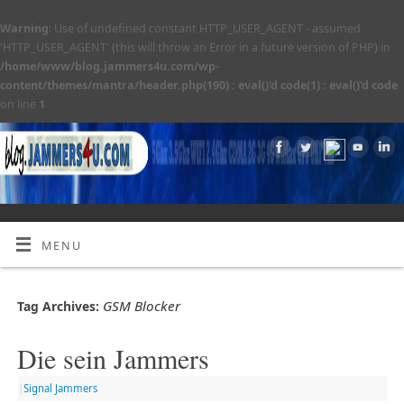
Warning
: Use of undefined constant HTTP_USER_AGENT - assumed
'HTTP_USER_AGENT' (this will throw an Error in a future version of PHP) in
/home/www/blog.jammers4u.com/wp-
content/themes/mantra/header.php(190) : eval()'d code(1) : eval()'d code
on line
1
MENU
GSM Blocker
Tag Archives:
Die sein Jammers
|
Signal Jammers