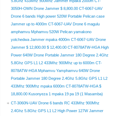
5.8Ghz 433Mhz 900Mhz Jammer mpaka 2000m CT-
3050H-OMN Drone Jammer $ 8,800.00 CT-6067-UAV
Drone 6 bands High power 520W Portable Pelican case
Jammer up to 4000m CT-6067-UAV Drone 6 magulu
amphamvu Mphamvu 520W Pelican yamakono
yotchedwa Jammer mpaka 4000m CT-6067-UAV Drone
Jammer $ 12,800.00 $ 12,400.00 CT-8078ATW-HGA High
Power 640W Drone Portable Jammer 180 Degree 2.4Ghz
5.8Ghz GPS L1 L2 433Mhz 900Mhz up to 6000m CT-
8078ATW-HGA Mphamvu Yamphamvu 640W Drone
Portable Jammer 180 Degree 2.4Ghz 5.8Ghz GPS L1 L2
433Mhz 900Mhz mpaka 6000m CT-8078ATW-HGA $
18,800.00 Kusonyeza 1 mpaka 19 pa 19 (1 Masamba)
CT-3060N-UAV Drone 6 bands RC 433Mhz 900Mhz
2.4Ghz 5.8Ghz GPS L1 L2 High Power 127W Jammer