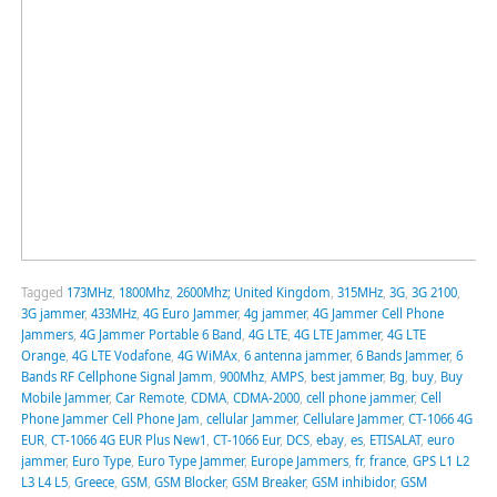
Tagged
173MHz
,
1800Mhz
,
2600Mhz; United Kingdom
,
315MHz
,
3G
,
3G 2100
,
3G jammer
,
433MHz
,
4G Euro Jammer
,
4g jammer
,
4G Jammer Cell Phone
Jammers
,
4G Jammer Portable 6 Band
,
4G LTE
,
4G LTE Jammer
,
4G LTE
Orange
,
4G LTE Vodafone
,
4G WiMAx
,
6 antenna jammer
,
6 Bands Jammer
,
6
Bands RF Cellphone Signal Jamm
,
900Mhz
,
AMPS
,
best jammer
,
Bg
,
buy
,
Buy
Mobile Jammer
,
Car Remote
,
CDMA
,
CDMA-2000
,
cell phone jammer
,
Cell
Phone Jammer Cell Phone Jam
,
cellular Jammer
,
Cellulare Jammer
,
CT-1066 4G
EUR
,
CT-1066 4G EUR Plus New1
,
CT-1066 Eur
,
DCS
,
ebay
,
es
,
ETISALAT
,
euro
jammer
,
Euro Type
,
Euro Type Jammer
,
Europe Jammers
,
fr
,
france
,
GPS L1 L2
L3 L4 L5
,
Greece
,
GSM
,
GSM Blocker
,
GSM Breaker
,
GSM inhibidor
,
GSM