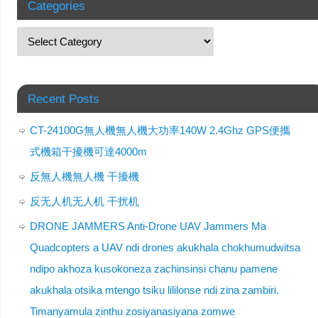
Categories
Recent Posts
CT-24100G無人機無人機大功率140W 2.4Ghz GPS便攜
式機箱干擾機可達4000m
反無人機無人機 干擾機
反无人机无人机 干扰机
DRONE JAMMERS Anti-Drone UAV Jammers Ma
Quadcopters a UAV ndi drones akukhala chokhumudwitsa
ndipo akhoza kusokoneza zachinsinsi chanu pamene
akukhala otsika mtengo tsiku lililonse ndi zina zambiri.
Timanyamula zinthu zosiyanasiyana zomwe