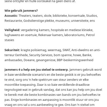
seine ontsyfer en hulle oorskakel na geen diens af.
Wie gebruik Jammers?
Acoustic:
Theaters, teaters, skole, biblioteke, konsertsale, Studios,
Restaurante, Godsdienstige plekke, museums, universiteite, ens
Veiligheid:
vergadering kamers, hospitale en mediese klinieke,
lughawens en voertuie, Rekenaar kamers, laboratoriums, Petrol
stasies
Sekuriteit:
kragte polisiemag, weermag, SWAT, Anti-dwelms en anti-
terreur Eenhede, Security Services, bom spanne, howe, Banke,
ambassades, Doeane, gevangenisse, BBP-beskermingseenheid
Jammers 4 u help om jou stelsel te ontwerp.
Jammers gebruik word
in baie verskillende scenario’s en die beste geskik is vir jou behoeftes
te vind, sorg ons ‘n hele spektrum van steur zenders vir elke
moontlike toepassing.
Daar is so baie verskillende draadlose
tegnologieë wat in gebruik vandag, dat ons kan jou help om jou doel
te bereik met die beste kombinasies van bands om jou behoeftes te
pas.
Enige kombinasies en aanpassing is moontlik stuur vir ons jou
vraag en ons sal u ons aanbeveling te gee.
Ons kan ‘n stelsel om