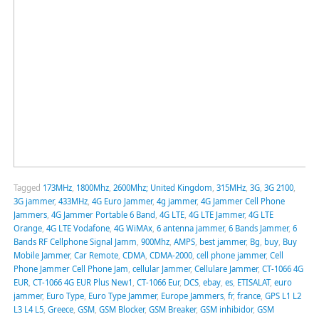
Tagged
173MHz
,
1800Mhz
,
2600Mhz; United Kingdom
,
315MHz
,
3G
,
3G 2100
,
3G jammer
,
433MHz
,
4G Euro Jammer
,
4g jammer
,
4G Jammer Cell Phone
Jammers
,
4G Jammer Portable 6 Band
,
4G LTE
,
4G LTE Jammer
,
4G LTE
Orange
,
4G LTE Vodafone
,
4G WiMAx
,
6 antenna jammer
,
6 Bands Jammer
,
6
Bands RF Cellphone Signal Jamm
,
900Mhz
,
AMPS
,
best jammer
,
Bg
,
buy
,
Buy
Mobile Jammer
,
Car Remote
,
CDMA
,
CDMA-2000
,
cell phone jammer
,
Cell
Phone Jammer Cell Phone Jam
,
cellular Jammer
,
Cellulare Jammer
,
CT-1066 4G
EUR
,
CT-1066 4G EUR Plus New1
,
CT-1066 Eur
,
DCS
,
ebay
,
es
,
ETISALAT
,
euro
jammer
,
Euro Type
,
Euro Type Jammer
,
Europe Jammers
,
fr
,
france
,
GPS L1 L2
L3 L4 L5
,
Greece
,
GSM
,
GSM Blocker
,
GSM Breaker
,
GSM inhibidor
,
GSM