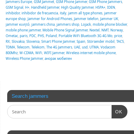
Jammers Europe
,
GSM Jammet
,
GSM Phone Jammer
,
GSM Phone Jammers
,
GSM Signal
,
H+
,
Handheld Jammer
,
High Quality Jammer
,
HSPA+
,
IDEN
,
inhibidor
,
inhibidor de frecuencia
,
italy
,
jamm all type phones
,
jammer
europe shop
,
Jammer for Android Phones
,
Jammer telefon
,
Jammer UK
,
jammer κινητό
,
jammers china
,
jammers shop
,
Lojack
,
mobile phone blocker
,
mobile phone jammer
,
Mobile Phone Signal Jammer
,
Nextel
,
NMT
,
Norway
,
Ometac
,
paris
,
PDC
,
PHS
,
Poland
,
Portable WiFi Bluetooth 3G 4G Mo
,
price
,
RX
,
Slovakia
,
Slovenia
,
Smart Phone Jammer
,
Spain
,
Störsender mobil
,
TACS
,
TDMA
,
Telecom
,
Telekom
,
The 4G Jammers
,
UAE
,
usd
,
UTMA
,
Vodacom
800Mhz
,
W-CDMA
,
WiFi
,
WIFI Jammer
,
Wireless internet mobile phone
,
Wireless Phone Jammer
,
анорак мобилен
Search jammers
OK