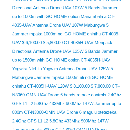
Directional Antenna Drone UAV 107W 5 Bands Jammer
up to 1000m with GO HOME option Manambala a CT-
4035-UAV Antenna Drone UAV 107W Mabungwe 5
Jammer mpaka 1000m ndi GO HOME chinthu CT-4035-
UAV $ 6,100.00 $ 5,800.00 CT-4035H-UAV Menpack
Directional Antenna Drone UAV 125W 5 Bands Jammer
up to 1500m with GO HOME option CT-4035H-UAV
Yogwira Ntchito Yogwira Antenna Drone UAV 125W 5
Mabungwe Jammer mpaka 1500m ali ndi GO HOME
chinthu CT-4035H-UAV 120W $ 8,100.00 $ 7,800.00 CT–
N3060-OMN UAV Drone 6 bands remote controls 2.4Ghz
GPS L1 L2 5.8Ghz 433Mhz 900Mhz 147W Jammer up to
800m CT-N3060-OMN UAV Drone 6 magulu otetezeka
2.4Ghz GPS L1 L2 5.8Ghz 433Mhz 900Mhz 147W
Jammer mpaka 800m CT-N3060-OMN UA Drone