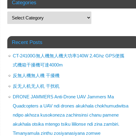
Categories
Recent Posts
CT-24100G無人機無人機大功率140W 2.4Ghz GPS便攜
式機箱干擾機可達4000m
反無人機無人機 干擾機
反无人机无人机 干扰机
DRONE JAMMERS Anti-Drone UAV Jammers Ma
Quadcopters a UAV ndi drones akukhala chokhumudwitsa
ndipo akhoza kusokoneza zachinsinsi chanu pamene
akukhala otsika mtengo tsiku lililonse ndi zina zambiri.
Timanyamula zinthu zosiyanasiyana zomwe