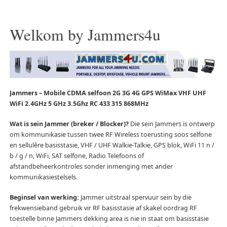
Welkom by Jammers4u
Jammers – Mobile CDMA selfoon 2G 3G 4G GPS WiMax VHF UHF
WiFi 2.4GHz 5 GHz 3.5Ghz RC 433 315 868MHz
Wat is sein Jammer (breker / Blocker)?
Die sein Jammers is ontwerp
om kommunikasie tussen twee RF Wireless toerusting soos selfone
en sellulêre basisstasie, VHF / UHF Walkie-Talkie, GPS blok, WiFi 11 n /
b / g / n, WiFi, SAT selfone, Radio Telefoons of
afstandbeheerkontroles sonder inmenging met ander
kommunikasiestelsels.
Beginsel van werking:
Jammer uitstraal spervuur sein by die
frekwensieband gebruik vir RF basisstasie af skakel oordrag RF
toestelle binne Jammers dekking area is nie in staat om basisstasie