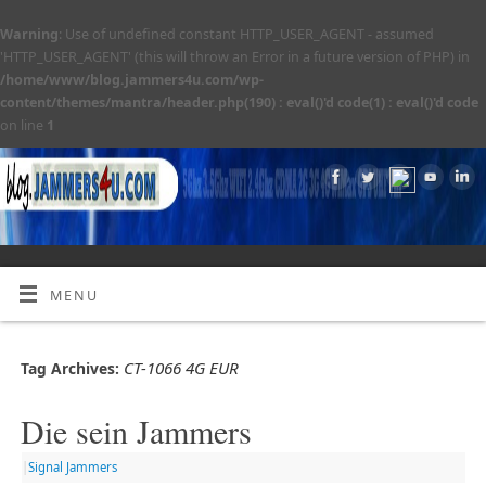
Warning
: Use of undefined constant HTTP_USER_AGENT - assumed
'HTTP_USER_AGENT' (this will throw an Error in a future version of PHP) in
/home/www/blog.jammers4u.com/wp-
content/themes/mantra/header.php(190) : eval()'d code(1) : eval()'d code
on line
1
MENU
CT-1066 4G EUR
Tag Archives:
Die sein Jammers
|
Signal Jammers