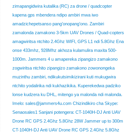
zimapangidwira kutalika (RC) za drone / quadcopter
kapena gps mbendera ndipo ambiri mwa iwo
amadzichepetsanso pang’onopang’ono. Zambiri
zamalonda zamakono 3-5km UAV Drones / Quad-copters
amagwiritsa ntchito 2.4Ghz WIFI, GPS L1 ndi 5.8Ghz Ena
onse 433mhz, 928Mhz akhoza kulamulira maxita 500-
1000m. Jammers 4 u amapereka zipangizo zamakono
zogwiritsa ntchito zipangizo zamakono zowonongeka
muzinthu zambiri, ndikukutsimikizirani kuti mukugwira
ntchito yodalirika ndi kukhazikika. Kuperekedwa padziko
lonse kudzera ku DHL, mitengo ya malonda ndi malonda.
Imelo: sales@jammers4u.com Chizindikiro cha Skype:
Senaosales1 Sanjani potengera: CT-1040H-DJ Anti UAV
Drone RC GPS 2.4Ghz 5.8Ghz 28W Jammer up to 300m
CT-1040H-DJ Anti UAV Drone RC GPS 2.4Ghz 5.8Ghz