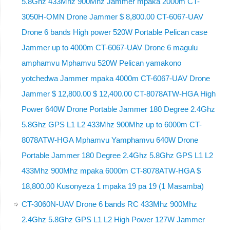
5.8Ghz 433Mhz 900Mhz Jammer mpaka 2000m CT-
3050H-OMN Drone Jammer $ 8,800.00 CT-6067-UAV
Drone 6 bands High power 520W Portable Pelican case
Jammer up to 4000m CT-6067-UAV Drone 6 magulu
amphamvu Mphamvu 520W Pelican yamakono
yotchedwa Jammer mpaka 4000m CT-6067-UAV Drone
Jammer $ 12,800.00 $ 12,400.00 CT-8078ATW-HGA High
Power 640W Drone Portable Jammer 180 Degree 2.4Ghz
5.8Ghz GPS L1 L2 433Mhz 900Mhz up to 6000m CT-
8078ATW-HGA Mphamvu Yamphamvu 640W Drone
Portable Jammer 180 Degree 2.4Ghz 5.8Ghz GPS L1 L2
433Mhz 900Mhz mpaka 6000m CT-8078ATW-HGA $
18,800.00 Kusonyeza 1 mpaka 19 pa 19 (1 Masamba)
CT-3060N-UAV Drone 6 bands RC 433Mhz 900Mhz
2.4Ghz 5.8Ghz GPS L1 L2 High Power 127W Jammer