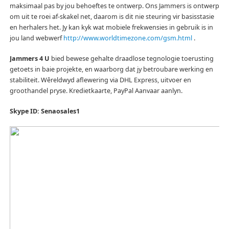
maksimaal pas by jou behoeftes te ontwerp.
Ons Jammers is ontwerp
om uit te roei af-skakel net, daarom is dit nie steuring vir basisstasie
en herhalers het.
Jy kan kyk wat mobiele frekwensies in gebruik is in
jou land webwerf
http://www.worldtimezone.com/gsm.html
.
Jammers 4 U
bied bewese gehalte draadlose tegnologie toerusting
getoets in baie projekte, en waarborg dat jy betroubare werking en
stabiliteit.
Wêreldwyd aflewering via DHL Express, uitvoer en
groothandel pryse.
Kredietkaarte, PayPal Aanvaar aanlyn.
Skype ID: Senaosales1