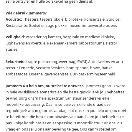
seine ontsyfer en hulle oorskakel na geen diens af.
Wie gebruik Jammers?
Acoustic:
Theaters, teaters, skole, biblioteke, konsertsale, Studios,
Restaurante, Godsdienstige plekke, museums, universiteite, ens
Veiligheid:
vergadering kamers, hospitale en mediese klinieke,
lughawens en voertuie, Rekenaar kamers, laboratoriums, Petrol
stasies
Sekuriteit:
kragte polisiemag, weermag, SWAT, Anti-dwelms en anti-
terreur Eenhede, Security Services, bom spanne, howe, Banke,
ambassades, Doeane, gevangenisse, BBP-beskermingseenheid
Jammers 4 u help om jou stelsel te ontwerp.
Jammers gebruik word
in baie verskillende scenario’s en die beste geskik is vir jou behoeftes
te vind, sorg ons ‘n hele spektrum van steur zenders vir elke
moontlike toepassing.
Daar is so baie verskillende draadlose
tegnologieë wat in gebruik vandag, dat ons kan jou help om jou doel
te bereik met die beste kombinasies van bands om jou behoeftes te
pas.
Enige kombinasies en aanpassing is moontlik stuur vir ons jou
vraag en ons sal u ons aanbeveling te gee.
Ons kan ‘n stelsel om