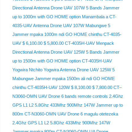
Directional Antenna Drone UAV 107W 5 Bands Jammer
up to 1000m with GO HOME option Manambala a CT-
4035-UAV Antenna Drone UAV 107W Mabungwe 5
Jammer mpaka 1000m ndi GO HOME chinthu CT-4035-
UAV $ 6,100.00 $ 5,800.00 CT-4035H-UAV Menpack
Directional Antenna Drone UAV 125W 5 Bands Jammer
up to 1500m with GO HOME option CT-4035H-UAV
Yogwira Ntchito Yogwira Antenna Drone UAV 125W 5
Mabungwe Jammer mpaka 1500m ali ndi GO HOME
chinthu CT-4035H-UAV 120W $ 8,100.00 $ 7,800.00 CT–
N3060-OMN UAV Drone 6 bands remote controls 2.4Ghz
GPS L1 L2 5.8Ghz 433Mhz 900Mhz 147W Jammer up to
800m CT-N3060-OMN UAV Drone 6 magulu otetezeka
2.4Ghz GPS L1 L2 5.8Ghz 433Mhz 900Mhz 147W
Jammer mpaka 800m CT-N3060-OMN UA Drone