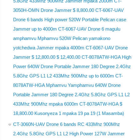
5.8Ghz 433Mhz 900Mhz Jammer mpaka 2000m CT-
3050H-OMN Drone Jammer $ 8,800.00 CT-6067-UAV
Drone 6 bands High power 520W Portable Pelican case
Jammer up to 4000m CT-6067-UAV Drone 6 magulu
amphamvu Mphamvu 520W Pelican yamakono
yotchedwa Jammer mpaka 4000m CT-6067-UAV Drone
Jammer $ 12,800.00 $ 12,400.00 CT-8078ATW-HGA High
Power 640W Drone Portable Jammer 180 Degree 2.4Ghz
5.8Ghz GPS L1 L2 433Mhz 900Mhz up to 6000m CT-
8078ATW-HGA Mphamvu Yamphamvu 640W Drone
Portable Jammer 180 Degree 2.4Ghz 5.8Ghz GPS L1 L2
433Mhz 900Mhz mpaka 6000m CT-8078ATW-HGA $
18,800.00 Kusonyeza 1 mpaka 19 pa 19 (1 Masamba)
CT-3060N-UAV Drone 6 bands RC 433Mhz 900Mhz
2.4Ghz 5.8Ghz GPS L1 L2 High Power 127W Jammer