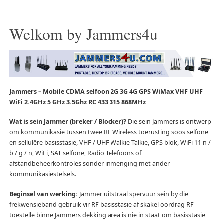
Welkom by Jammers4u
Jammers – Mobile CDMA selfoon 2G 3G 4G GPS WiMax VHF UHF
WiFi 2.4GHz 5 GHz 3.5Ghz RC 433 315 868MHz
Wat is sein Jammer (breker / Blocker)?
Die sein Jammers is ontwerp
om kommunikasie tussen twee RF Wireless toerusting soos selfone
en sellulêre basisstasie, VHF / UHF Walkie-Talkie, GPS blok, WiFi 11 n /
b / g / n, WiFi, SAT selfone, Radio Telefoons of
afstandbeheerkontroles sonder inmenging met ander
kommunikasiestelsels.
Beginsel van werking:
Jammer uitstraal spervuur sein by die
frekwensieband gebruik vir RF basisstasie af skakel oordrag RF
toestelle binne Jammers dekking area is nie in staat om basisstasie