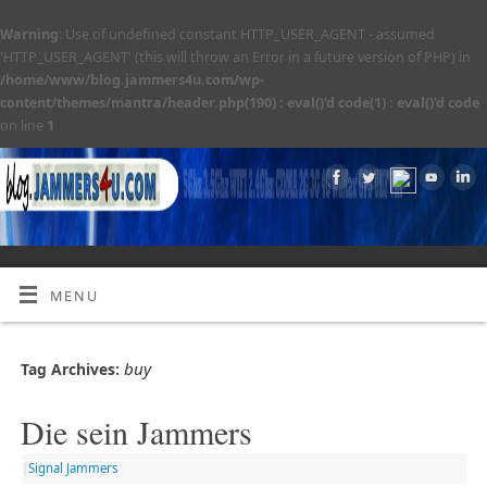
Warning
: Use of undefined constant HTTP_USER_AGENT - assumed
'HTTP_USER_AGENT' (this will throw an Error in a future version of PHP) in
/home/www/blog.jammers4u.com/wp-
content/themes/mantra/header.php(190) : eval()'d code(1) : eval()'d code
on line
1
MENU
buy
Tag Archives:
Die sein Jammers
|
Signal Jammers