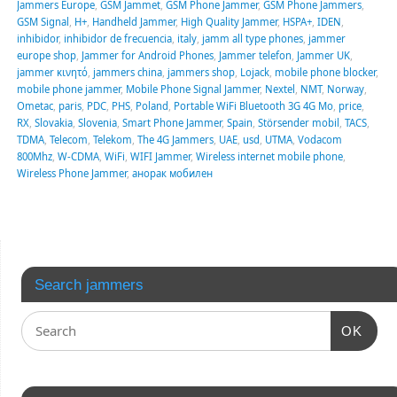
Jammers Europe
,
GSM Jammet
,
GSM Phone Jammer
,
GSM Phone Jammers
,
GSM Signal
,
H+
,
Handheld Jammer
,
High Quality Jammer
,
HSPA+
,
IDEN
,
inhibidor
,
inhibidor de frecuencia
,
italy
,
jamm all type phones
,
jammer
europe shop
,
Jammer for Android Phones
,
Jammer telefon
,
Jammer UK
,
jammer κινητό
,
jammers china
,
jammers shop
,
Lojack
,
mobile phone blocker
,
mobile phone jammer
,
Mobile Phone Signal Jammer
,
Nextel
,
NMT
,
Norway
,
Ometac
,
paris
,
PDC
,
PHS
,
Poland
,
Portable WiFi Bluetooth 3G 4G Mo
,
price
,
RX
,
Slovakia
,
Slovenia
,
Smart Phone Jammer
,
Spain
,
Störsender mobil
,
TACS
,
TDMA
,
Telecom
,
Telekom
,
The 4G Jammers
,
UAE
,
usd
,
UTMA
,
Vodacom
800Mhz
,
W-CDMA
,
WiFi
,
WIFI Jammer
,
Wireless internet mobile phone
,
Wireless Phone Jammer
,
анорак мобилен
Search jammers
OK