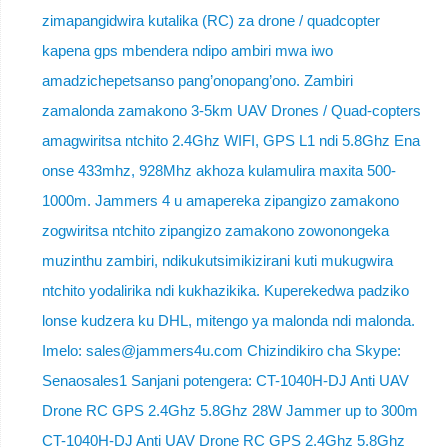
zimapangidwira kutalika (RC) za drone / quadcopter
kapena gps mbendera ndipo ambiri mwa iwo
amadzichepetsanso pang’onopang’ono. Zambiri
zamalonda zamakono 3-5km UAV Drones / Quad-copters
amagwiritsa ntchito 2.4Ghz WIFI, GPS L1 ndi 5.8Ghz Ena
onse 433mhz, 928Mhz akhoza kulamulira maxita 500-
1000m. Jammers 4 u amapereka zipangizo zamakono
zogwiritsa ntchito zipangizo zamakono zowonongeka
muzinthu zambiri, ndikukutsimikizirani kuti mukugwira
ntchito yodalirika ndi kukhazikika. Kuperekedwa padziko
lonse kudzera ku DHL, mitengo ya malonda ndi malonda.
Imelo: sales@jammers4u.com Chizindikiro cha Skype:
Senaosales1 Sanjani potengera: CT-1040H-DJ Anti UAV
Drone RC GPS 2.4Ghz 5.8Ghz 28W Jammer up to 300m
CT-1040H-DJ Anti UAV Drone RC GPS 2.4Ghz 5.8Ghz