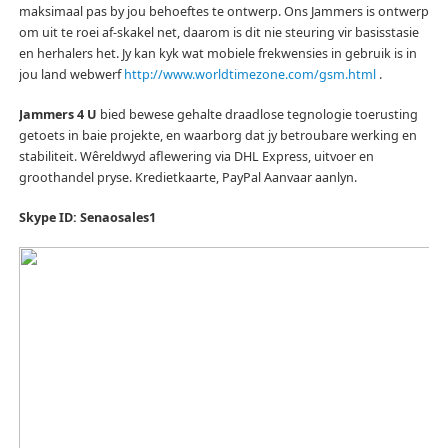
maksimaal pas by jou behoeftes te ontwerp.
Ons Jammers is ontwerp
om uit te roei af-skakel net, daarom is dit nie steuring vir basisstasie
en herhalers het.
Jy kan kyk wat mobiele frekwensies in gebruik is in
jou land webwerf
http://www.worldtimezone.com/gsm.html
.
Jammers 4 U
bied bewese gehalte draadlose tegnologie toerusting
getoets in baie projekte, en waarborg dat jy betroubare werking en
stabiliteit.
Wêreldwyd aflewering via DHL Express, uitvoer en
groothandel pryse.
Kredietkaarte, PayPal Aanvaar aanlyn.
Skype ID: Senaosales1