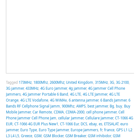
Tagged
173MHz
,
1800Mhz
,
2600Mhz; United Kingdom
,
315MHz
,
3G
,
3G 2100
,
3G jammer
,
433MHz
,
4G Euro Jammer
,
4g jammer
,
4G Jammer Cell Phone
Jammers
,
4G Jammer Portable 6 Band
,
4G LTE
,
4G LTE Jammer
,
4G LTE
Orange
,
4G LTE Vodafone
,
4G WiMAx
,
6 antenna jammer
,
6 Bands Jammer
,
6
Bands RF Cellphone Signal Jamm
,
900Mhz
,
AMPS
,
best jammer
,
Bg
,
buy
,
Buy
Mobile Jammer
,
Car Remote
,
CDMA
,
CDMA-2000
,
cell phone jammer
,
Cell
Phone Jammer Cell Phone Jam
,
cellular Jammer
,
Cellulare Jammer
,
CT-1066 4G
EUR
,
CT-1066 4G EUR Plus New1
,
CT-1066 Eur
,
DCS
,
ebay
,
es
,
ETISALAT
,
euro
jammer
,
Euro Type
,
Euro Type Jammer
,
Europe Jammers
,
fr
,
france
,
GPS L1 L2
L3 L4 L5
,
Greece
,
GSM
,
GSM Blocker
,
GSM Breaker
,
GSM inhibidor
,
GSM