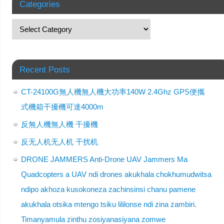
Categories
Recent Posts
CT-24100G無人機無人機大功率140W 2.4Ghz GPS便攜
式機箱干擾機可達4000m
反無人機無人機 干擾機
反无人机无人机 干扰机
DRONE JAMMERS Anti-Drone UAV Jammers Ma
Quadcopters a UAV ndi drones akukhala chokhumudwitsa
ndipo akhoza kusokoneza zachinsinsi chanu pamene
akukhala otsika mtengo tsiku lililonse ndi zina zambiri.
Timanyamula zinthu zosiyanasiyana zomwe