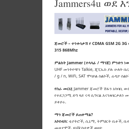
Jammers4u ወደ 
ጃመሮች – ተንቀሳቃሽ የ CDMA GSM 2G 3G 4
315 868Mhz
ምልክት Jammer (ተላላፊ / ማገጃ) ምንድን ነ
UHF መንትዮቹን Talkie, ጂፒኤስ ያሉ ሁለት በሪ
/ g / n, WiFi, SAT ሞባይል ስልኮች, ሬዲዮ
የስራ መርህ;
Jammer ጃመሮች ሽፋን አካባቢ ው
የተደጋጋሚ ድግ ላይ ናዳ ሲግናል እናንጸባርቃለን
ይቀይሩ.
ማን ጃመሮች ይጠቀማል?
አኮስቲክ:
ቲያትሮች, ሲኒማ, ትምህርት ቤቶች, ቤተ
ሙዚየሞች, ዩኒቨርስቲዎች ወዘተ