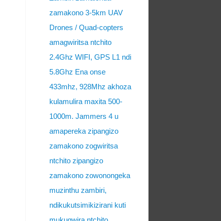
zamakono 3-5km UAV
Drones / Quad-copters
amagwiritsa ntchito
2.4Ghz WIFI, GPS L1 ndi
5.8Ghz Ena onse
433mhz, 928Mhz akhoza
kulamulira maxita 500-
1000m. Jammers 4 u
amapereka zipangizo
zamakono zogwiritsa
ntchito zipangizo
zamakono zowonongeka
muzinthu zambiri,
ndikukutsimikizirani kuti
mukugwira ntchito