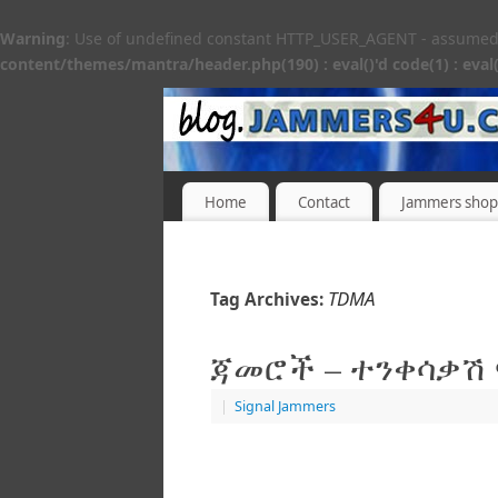
Warning
: Use of undefined constant HTTP_USER_AGENT - assumed 'H
content/themes/mantra/header.php(190) : eval()'d code(1) : eval(
Home
Contact
Jammers shop
TDMA
Tag Archives:
ጃመሮች – ተንቀሳቃሽ 
|
Signal Jammers