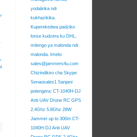
yodalirika ndi
r
kukhazikika.
Kuperekedwa padziko
lonse kudzera ku DHL,
,
mitengo ya malonda ndi
malonda. Imelo:
ፓ
sales@jammers4u.com
M
Chizindikiro cha Skype:
Senaosales1 Sanjani
potengera: CT-1040H-DJ
Anti UAV Drone RC GPS
2.4Ghz 5.8Ghz 28W
Jammer up to 300m CT-
1040H-DJ Anti UAV
Drone RC GPS 2.4Ghz