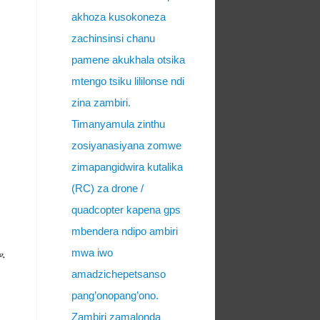
akhoza kusokoneza
zachinsinsi chanu
pamene akukhala otsika
mtengo tsiku lililonse ndi
zina zambiri.
Timanyamula zinthu
zosiyanasiyana zomwe
zimapangidwira kutalika
(RC) za drone /
quadcopter kapena gps
mbendera ndipo ambiri
mwa iwo
ዶ
amadzichepetsanso
pang’onopang’ono.
Zambiri zamalonda