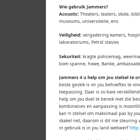
Wie gebruik Jammers?
Acoustic:
Theaters, teaters, skole, bib
museums, universiteite, ens
Veiligheid:
vergadering kamers, hospit
laboratoriums, Petrol stasies
Sekuriteit:
kragte polisiemag, weermag
bom spanne, howe, Banke, ambassade
Jammers 4 u help om jou stelsel te o
beste geskik is vir jou behoeftes te vi
toepassing.
Daar is so baie verskillen
help om jou doel te bereik met die be
kombinasies en aanpassing is moontlik
kan ‘n stelsel om maksimaal pas by jo
skakel net, daarom is dit nie steuring 
in gebruik is in jou land webwerf
http