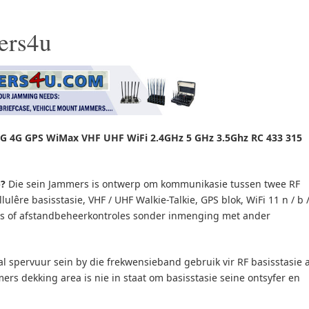
ers4u
G 4G GPS WiMax VHF UHF WiFi 2.4GHz 5 GHz 3.5Ghz RC 433 315
)?
Die sein Jammers is ontwerp om kommunikasie tussen twee RF
lulêre basisstasie, VHF / UHF Walkie-Talkie, GPS blok, WiFi 11 n / b 
oons of afstandbeheerkontroles sonder inmenging met ander
l spervuur sein by die frekwensieband gebruik vir RF basisstasie 
ers dekking area is nie in staat om basisstasie seine ontsyfer en