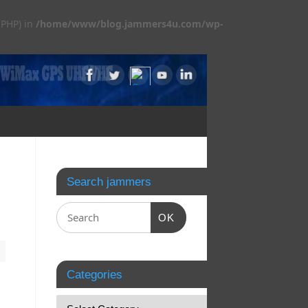
 PHP) in
/home/www/blog.jammers4u.com/wp-
Search jammers
OK
Categories