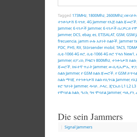
Tagged
173MHz
,
1800Mhz
,
2600Mhz; በዩናይ
ተንቀሳቃሽ 6 ባንድ
,
4G Jammer የእጅ ስልክ ጃመሮች
Jammer
,
6 ባንዶች Jammer
,
6 ባንዶች በሪቻርድ የሞ
Jammer
,
DCS
,
ebay
,
es
,
ETISALAT
,
GSM
,
GSM 
frecuencia
,
jamm ሁሉ አይነት ስልኮች
,
Jammer t
PDC
,
PHS
,
RX
,
Störsender mobil
,
TACS
,
TDM
ሲቲ-1066 4G ዩሮ
,
ሲቲ-1066 4G ዩሮ ፕላስ New1
,
Jammer
,
በፓሪስ
,
ቮዳፎን 800Mhz
,
ተንቀሳቃሽ ስልክ 
ጃመሮች
,
ከፍተኛ ጥራት Jammer
,
ወ-ሲዲኤምኤ
,
ዋጋ
ስልክ Jammer
,
የ GSM ስልክ ጃመሮች
,
የ GSM ይጥሳ
ስልክ ማገጃ
,
የተንቀሳቃሽ ስልክ የሲግናል Jammer
,
የእ
ዩሮ ዓይነት Jammer
,
ዱባይ
,
ዶላር
,
ጂፒኤስ L1 L2 L3 
የሞባይል ስልክ
,
ግሪክ
,
ግዛ ሞባይል Jammer
,
ጣሊያን
,
Die sein Jammers
|
Signal Jammers