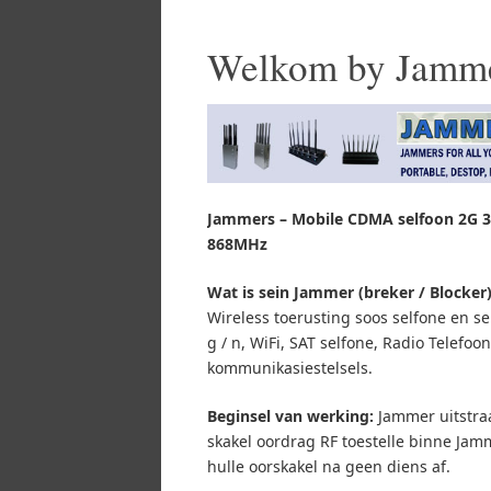
Welkom by Jamm
Jammers – Mobile CDMA selfoon 2G 3
868MHz
Wat is sein Jammer (breker / Blocker
Wireless toerusting soos selfone en sel
g / n, WiFi, SAT selfone, Radio Telef
kommunikasiestelsels.
Beginsel van werking:
Jammer uitstraa
skakel oordrag RF toestelle binne Jamm
hulle oorskakel na geen diens af.