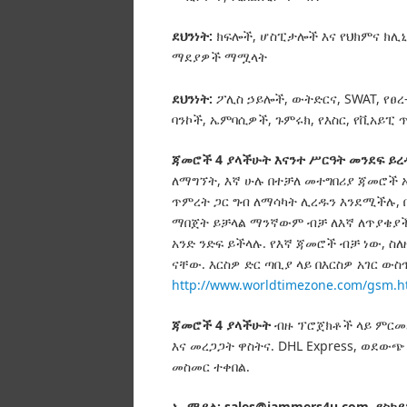
ደህንነት:
ክፍሎች, ሆስፒታሎች እና የህክምና ክሊኒ
ማደያዎች ማሟላት
ደህንነት:
ፖሊስ ኃይሎች, ውትድርና, SWAT, የፀረ-
ባንኮች, ኤምባሲዎች, ጉምሩክ, የእስር, የቪአይፒ 
ጃመሮች 4 ያላችሁት እናንተ ሥርዓት መንደፍ ይረ
ለማግኘት, እኛ ሁሉ በተቻለ መተግበሪያ ጃመሮች 
ጥምረት ጋር ግብ ለማሳካት ሊረዱን እንደሚችሉ, በ
ማበጀት ይቻላል ማንኛውም ብቻ ለእኛ ለጥያቄያችሁ
አንድ ንድፍ ይችላሉ.
የእኛ ጃመሮች ብቻ ነው, ስለ
ናቸው.
እርስዎ ድር ጣቢያ ላይ በእርስዎ አገር ው
http://www.worldtimezone.com/gsm.h
ጃመሮች 4 ያላችሁት
ብዙ ፕሮጀክቶች ላይ ምርመራ
እና መረጋጋት ዋስትና.
DHL Express, ወደውጭ
መስመር ተቀበል.
ኢ-ሜይል: sales@jammers4u.com
የስካይ