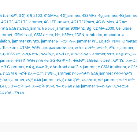
ትድ ኪንግደም
,
3 ጂ
,
3 ጂ 2100
,
315MHz
,
4 ጂ jammer
,
433MHz
,
4g jammer
,
4G Jamme
,
4G LTE
,
4G LTE Jammer
,
4G LTE ብርቱካን
,
4G LTE ቮዳፎን
,
4G WiMAx
,
4G ዩሮ
ባይል ስልክ የሲግናል Jamm
,
6 አንቴና jammer
,
900Mhz
,
Bg
,
CDMA-2000
,
Cellulare
Jammet
,
GSM ማገጃ
,
GSM ሲግናል
,
H+
,
HSPA+
,
IDEN
,
inhibidor
,
inhibidor ደ
elefon
,
jammer κινητό
,
jammer አውሮፓ ሱቅ
,
Jammer ዩኬ
,
Lojack
,
NMT
,
Ometac
A
,
Telekom
,
UTMA
,
WiFi
,
анорак мобилен
,
መኪና የርቀት
,
መግዛት
,
ምርጥ jammer
,
ሲቲ-1066 ዩሮ
,
ሲዲኤምኤ
,
ስሎቫኪያ
,
ስሎቬኒያ
,
ስማርት ስልክ Jammer
,
ስፔን
,
በእጅ የሚያዙ
jammer
,
ተጓጓዥ WiFi የብሉቱዝ 3G 4G ሞፋት
,
ቴሌኮም
,
ኔክስቴል
,
ኖርዌይ
,
አምፔር
,
አውሮ
,
የ 3 G jammer
,
የ 4 ጂ ጃመሮች
,
የ Android ስልኮች ለ Jammer
,
የ GSM inhibidor
,
የ GS
ል
,
የ GSM ጃመሮች በአውሮፓ
,
የ WIFI jammer
,
የተንቀሳቃሽ ስልክ jammer
,
የተንቀሳቃሽ
ጅ ስልክ Jammer
,
የእጅ ስልክ Jammer የእጅ ስልክ ጃም
,
የፈረንሳይ
,
ዩሮ jammer
,
ዩሮ ዓይነት
,
L4 L5
,
ጃመሮች ሱቅ
,
ጃመሮች ቻይና
,
ገመድ አልባ ስልክ jammer
,
ገመድ አልባ ኢንተርኔት
ፈረንሳይ
,
ፖላንድ