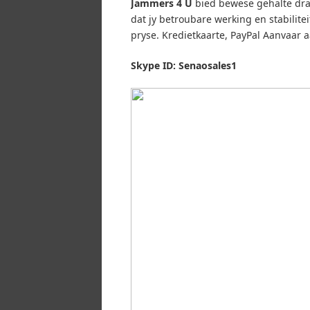
Jammers 4 U
bied bewese gehalte draa
dat jy betroubare werking en stabilitei
pryse.
Kredietkaarte, PayPal Aanvaar a
Skype ID: Senaosales1