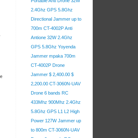
Portable Anti Drone 32W
2.4Ghz GPS 5.8Ghz
Directional Jammer up to
700m CT-4002P Anti
,
Antione 32W 2.4Ghz
GPS 5.8Ghz Yoyenda
Jammer mpaka 700m
CT-4002P Drone
Jammer $ 2,400.00 $
ie
2,200.00 CT-3060N-UAV
Drone 6 bands RC
433Mhz 900Mhz 2.4Ghz
5.8Ghz GPS L1 L2 High
Power 127W Jammer up
to 800m CT-3060N-UAV