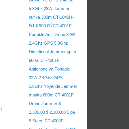
5.8Ghz 28W Jammer
kufika 300m CT-1040H-
DJ $ 980.00 CT-4001P
Portable Anti Drone 32W
2.4Ghz GPS 5.8Ghz
Directional Jammer up to
600m CT-4001P
Antionone ya Portable
32W 2.4Ghz GPS
/
5.8Ghz Yoyenda Jammer
mpaka 600m CT-4001P
Drone Jammer $
af
2,300.00 $ 2,100.00 5 pa
5 Stars! CT-4002P