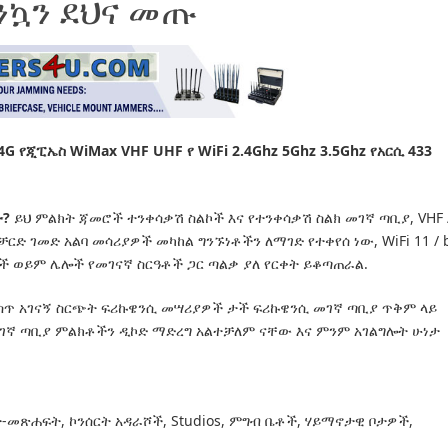
እንኳን ደህና መጡ
G የጂፒኤስ WiMax VHF UHF የ WiFi 2.4Ghz 5Ghz 3.5Ghz የአርሲ 433
ው?
ይህ ምልክት ጃመሮች ተንቀሳቃሽ ስልኮች እና የተንቀሳቃሽ ስልክ መገኛ ጣቢያ, VHF 
ቻርድ ገመድ አልባ መሳሪያዎች መካከል ግንኙነቶችን ለማገድ የተቀየሰ ነው, WiFi 11 / 
 ስልኮች ወይም ሌሎች የመገናኛ ስርዓቶች ጋር ጣልቃ ያለ የርቀት ይቆጣጠራል.
ስጥ አገናኝ ስርጭት ፍሪኩዌንሲ መሣሪያዎች ታች ፍሪኩዌንሲ መገኛ ጣቢያ ጥቅም ላይ
 መገኛ ጣቢያ ምልክቶችን ዲኮድ ማድረግ አልተቻለም ናቸው እና ምንም አገልግሎት ሁነታ
-መጽሐፍት, ኮንሰርት አዳራሾች, Studios, ምግብ ቤቶች, ሃይማኖታዊ ቦታዎች,