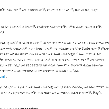
ኮች, ኤርፖርቶች እና ተሽከርካሪዎች, የኮምፒዩተር ክፍሎች, ቤተ ሙከራ, ነዳጅ
ዕፅ እና የፀረ-አሸባሪ ክፍሎች, የደህንነት አገልግሎቶች, ቦምብ ፈረቃ, ፍርድ ቤቶች,
ጥበቃ
ዳናል.
ጃመሮች በተለያዩ ሁኔታዎች ውስጥ ጥቅም ላይ ነው እና ፍላጎት የተሻለ የሚመጥን
አንድ ሙሉ ህብረቀለም ይንከባከባሉ.
ሆኖም ግን, የእርስዎን ፍላጎት Suite ባንዶች ምርጥ
ጥቅም ላይ ዛሬ በጣም ብዙ የተለያዩ ገመድ አልባ ቴክኖሎጂዎች አሉ.
ጥምረት እና
 መላክ እና የእኛን ምክር ይሰጣል.
እኛ ቢበዛ ቢበዛ የእርስዎን ፍላጎቶች እንዲመጥኑ
ዚህ መገኛ ጣቢያ እና repeaters ላይ ጣልቃ የለውም ታች-አገናኝ ቈረጠ የተቀየሱ
ስጥ ጥቅም ላይ ነው የሞባይል ይህም ድግግሞሽ መመልከት ይችላሉ
tml
.
 የተረጋገጠ ጥራት ገመድ አልባ ቴክኖሎጂ መሣሪያዎችን ያቀርባል, እና አስተማማኝ ቀ
 መላክ እና በጅምላና ዋጋዎች በኩል ዓለም አቀፍ ማድረስ.
ክሬዲት ካርዶች, PayPal
ፕ መታወቂያ: Senaosales1