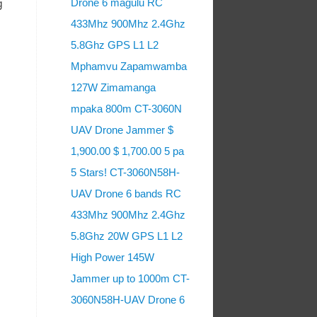
Drone 6 magulu RC
g
433Mhz 900Mhz 2.4Ghz
5.8Ghz GPS L1 L2
Mphamvu Zapamwamba
127W Zimamanga
mpaka 800m CT-3060N
UAV Drone Jammer $
1,900.00 $ 1,700.00 5 pa
5 Stars! CT-3060N58H-
UAV Drone 6 bands RC
433Mhz 900Mhz 2.4Ghz
5.8Ghz 20W GPS L1 L2
High Power 145W
Jammer up to 1000m CT-
3060N58H-UAV Drone 6