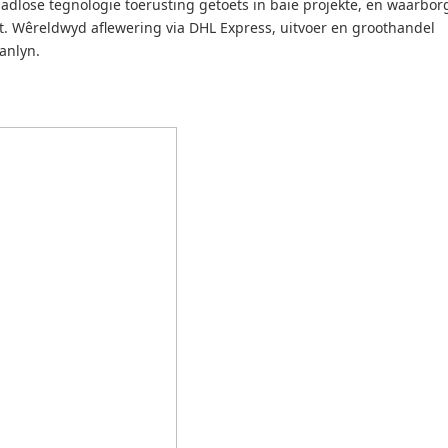
dlose tegnologie toerusting getoets in baie projekte, en waarbor
t.
Wêreldwyd aflewering via DHL Express, uitvoer en groothandel
anlyn.