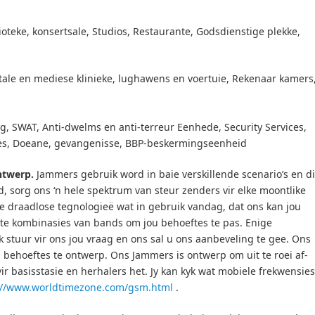
lioteke, konsertsale, Studios, Restaurante, Godsdienstige plekke,
ale en mediese klinieke, lughawens en voertuie, Rekenaar kamers
, SWAT, Anti-dwelms en anti-terreur Eenhede, Security Services,
s, Doeane, gevangenisse, BBP-beskermingseenheid
ntwerp.
Jammers gebruik word in baie verskillende scenario’s en d
nd, sorg ons ‘n hele spektrum van steur zenders vir elke moontlike
de draadlose tegnologieë wat in gebruik vandag, dat ons kan jou
ste kombinasies van bands om jou behoeftes te pas.
Enige
 stuur vir ons jou vraag en ons sal u ons aanbeveling te gee.
Ons
u behoeftes te ontwerp.
Ons Jammers is ontwerp om uit te roei af-
vir basisstasie en herhalers het.
Jy kan kyk wat mobiele frekwensies
://www.worldtimezone.com/gsm.html
.