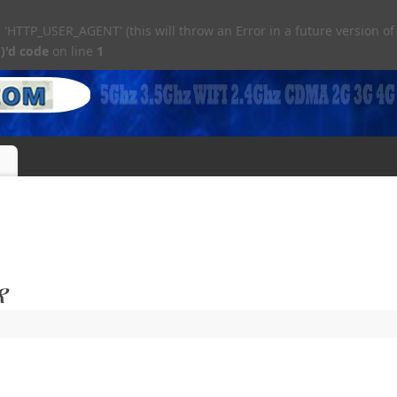
TTP_USER_AGENT' (this will throw an Error in a future version of
)'d code
on line
1
የ