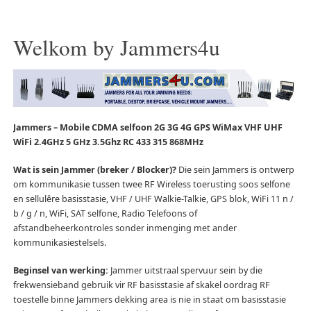
Welkom by Jammers4u
Jammers – Mobile CDMA selfoon 2G 3G 4G GPS WiMax VHF UHF
WiFi 2.4GHz 5 GHz 3.5Ghz RC 433 315 868MHz
Wat is sein Jammer (breker / Blocker)?
Die sein Jammers is ontwerp
om kommunikasie tussen twee RF Wireless toerusting soos selfone
en sellulêre basisstasie, VHF / UHF Walkie-Talkie, GPS blok, WiFi 11 n /
b / g / n, WiFi, SAT selfone, Radio Telefoons of
afstandbeheerkontroles sonder inmenging met ander
kommunikasiestelsels.
Beginsel van werking:
Jammer uitstraal spervuur sein by die
frekwensieband gebruik vir RF basisstasie af skakel oordrag RF
toestelle binne Jammers dekking area is nie in staat om basisstasie