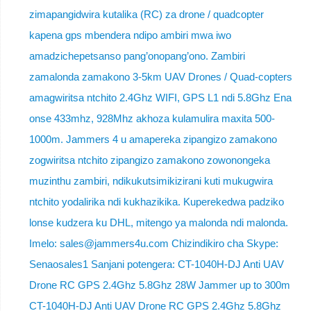
zimapangidwira kutalika (RC) za drone / quadcopter
kapena gps mbendera ndipo ambiri mwa iwo
amadzichepetsanso pang’onopang’ono. Zambiri
zamalonda zamakono 3-5km UAV Drones / Quad-copters
amagwiritsa ntchito 2.4Ghz WIFI, GPS L1 ndi 5.8Ghz Ena
onse 433mhz, 928Mhz akhoza kulamulira maxita 500-
1000m. Jammers 4 u amapereka zipangizo zamakono
zogwiritsa ntchito zipangizo zamakono zowonongeka
muzinthu zambiri, ndikukutsimikizirani kuti mukugwira
ntchito yodalirika ndi kukhazikika. Kuperekedwa padziko
lonse kudzera ku DHL, mitengo ya malonda ndi malonda.
Imelo: sales@jammers4u.com Chizindikiro cha Skype:
Senaosales1 Sanjani potengera: CT-1040H-DJ Anti UAV
Drone RC GPS 2.4Ghz 5.8Ghz 28W Jammer up to 300m
CT-1040H-DJ Anti UAV Drone RC GPS 2.4Ghz 5.8Ghz