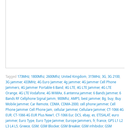
Tagged
173MHz
,
1800Mhz
,
2600Mhz; United Kingdom
,
315MHz
,
3G
,
3G 2100
,
3G jammer
,
433MHz
,
4G Euro Jammer
,
4g jammer
,
4G Jammer Cell Phone
Jammers
,
4G Jammer Portable 6 Band
,
4G LTE
,
4G LTE Jammer
,
4G LTE
Orange
,
4G LTE Vodafone
,
4G WiMAx
,
6 antenna jammer
,
6 Bands Jammer
,
6
Bands RF Cellphone Signal Jamm
,
900Mhz
,
AMPS
,
best jammer
,
Bg
,
buy
,
Buy
Mobile Jammer
,
Car Remote
,
CDMA
,
CDMA-2000
,
cell phone jammer
,
Cell
Phone Jammer Cell Phone Jam
,
cellular Jammer
,
Cellulare Jammer
,
CT-1066 4G
EUR
,
CT-1066 4G EUR Plus New1
,
CT-1066 Eur
,
DCS
,
ebay
,
es
,
ETISALAT
,
euro
jammer
,
Euro Type
,
Euro Type Jammer
,
Europe Jammers
,
fr
,
france
,
GPS L1 L2
L3 L4 L5
,
Greece
,
GSM
,
GSM Blocker
,
GSM Breaker
,
GSM inhibidor
,
GSM