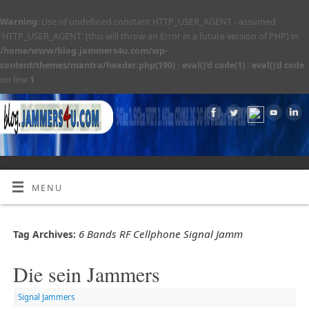
Warning
: Use of undefined constant HTTP_USER_AGENT - assumed
'HTTP_USER_AGENT' (this will throw an Error in a future version of PHP) in
/home/www/blog.jammers4u.com/wp-
content/themes/mantra/header.php(190) : eval()'d code(1) : eval()'d code
on line
1
MENU
6 Bands RF Cellphone Signal Jamm
Tag Archives:
Die sein Jammers
|
Signal Jammers