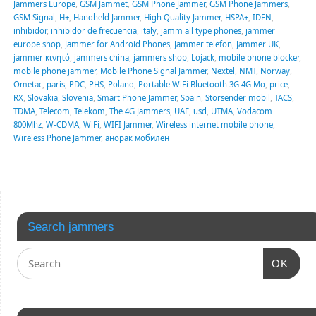
Jammers Europe
,
GSM Jammet
,
GSM Phone Jammer
,
GSM Phone Jammers
,
GSM Signal
,
H+
,
Handheld Jammer
,
High Quality Jammer
,
HSPA+
,
IDEN
,
inhibidor
,
inhibidor de frecuencia
,
italy
,
jamm all type phones
,
jammer
europe shop
,
Jammer for Android Phones
,
Jammer telefon
,
Jammer UK
,
jammer κινητό
,
jammers china
,
jammers shop
,
Lojack
,
mobile phone blocker
,
mobile phone jammer
,
Mobile Phone Signal Jammer
,
Nextel
,
NMT
,
Norway
,
Ometac
,
paris
,
PDC
,
PHS
,
Poland
,
Portable WiFi Bluetooth 3G 4G Mo
,
price
,
RX
,
Slovakia
,
Slovenia
,
Smart Phone Jammer
,
Spain
,
Störsender mobil
,
TACS
,
TDMA
,
Telecom
,
Telekom
,
The 4G Jammers
,
UAE
,
usd
,
UTMA
,
Vodacom
800Mhz
,
W-CDMA
,
WiFi
,
WIFI Jammer
,
Wireless internet mobile phone
,
Wireless Phone Jammer
,
анорак мобилен
Search jammers
OK