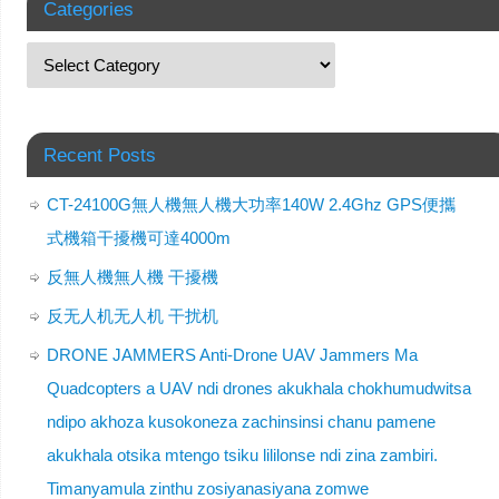
Categories
Recent Posts
CT-24100G無人機無人機大功率140W 2.4Ghz GPS便攜
式機箱干擾機可達4000m
反無人機無人機 干擾機
反无人机无人机 干扰机
DRONE JAMMERS Anti-Drone UAV Jammers Ma
Quadcopters a UAV ndi drones akukhala chokhumudwitsa
ndipo akhoza kusokoneza zachinsinsi chanu pamene
akukhala otsika mtengo tsiku lililonse ndi zina zambiri.
Timanyamula zinthu zosiyanasiyana zomwe