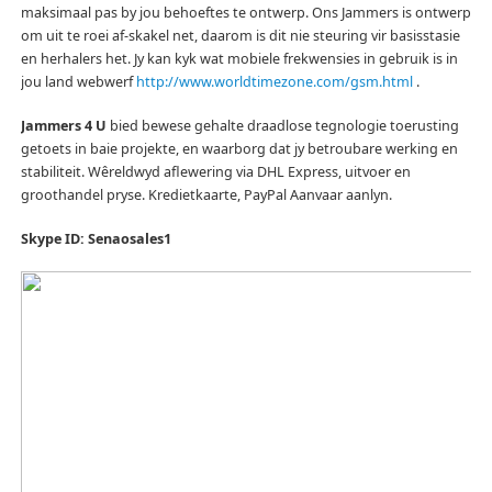
maksimaal pas by jou behoeftes te ontwerp.
Ons Jammers is ontwerp
om uit te roei af-skakel net, daarom is dit nie steuring vir basisstasie
en herhalers het.
Jy kan kyk wat mobiele frekwensies in gebruik is in
jou land webwerf
http://www.worldtimezone.com/gsm.html
.
Jammers 4 U
bied bewese gehalte draadlose tegnologie toerusting
getoets in baie projekte, en waarborg dat jy betroubare werking en
stabiliteit.
Wêreldwyd aflewering via DHL Express, uitvoer en
groothandel pryse.
Kredietkaarte, PayPal Aanvaar aanlyn.
Skype ID: Senaosales1