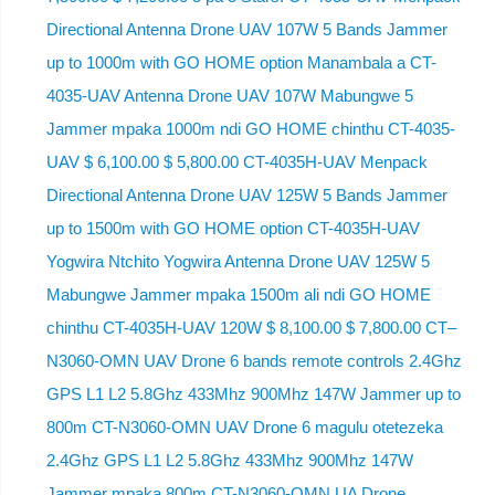
Directional Antenna Drone UAV 107W 5 Bands Jammer
up to 1000m with GO HOME option Manambala a CT-
4035-UAV Antenna Drone UAV 107W Mabungwe 5
Jammer mpaka 1000m ndi GO HOME chinthu CT-4035-
UAV $ 6,100.00 $ 5,800.00 CT-4035H-UAV Menpack
Directional Antenna Drone UAV 125W 5 Bands Jammer
up to 1500m with GO HOME option CT-4035H-UAV
Yogwira Ntchito Yogwira Antenna Drone UAV 125W 5
Mabungwe Jammer mpaka 1500m ali ndi GO HOME
chinthu CT-4035H-UAV 120W $ 8,100.00 $ 7,800.00 CT–
N3060-OMN UAV Drone 6 bands remote controls 2.4Ghz
GPS L1 L2 5.8Ghz 433Mhz 900Mhz 147W Jammer up to
800m CT-N3060-OMN UAV Drone 6 magulu otetezeka
2.4Ghz GPS L1 L2 5.8Ghz 433Mhz 900Mhz 147W
Jammer mpaka 800m CT-N3060-OMN UA Drone