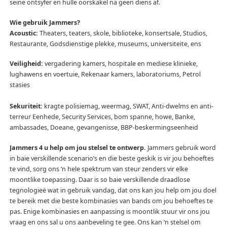
seine ontsyfer en hulle oorskakel na geen diens af.
Wie gebruik Jammers?
Acoustic:
Theaters, teaters, skole, biblioteke, konsertsale, Studios,
Restaurante, Godsdienstige plekke, museums, universiteite, ens
Veiligheid:
vergadering kamers, hospitale en mediese klinieke,
lughawens en voertuie, Rekenaar kamers, laboratoriums, Petrol
stasies
Sekuriteit:
kragte polisiemag, weermag, SWAT, Anti-dwelms en anti-
terreur Eenhede, Security Services, bom spanne, howe, Banke,
ambassades, Doeane, gevangenisse, BBP-beskermingseenheid
Jammers 4 u help om jou stelsel te ontwerp.
Jammers gebruik word
in baie verskillende scenario’s en die beste geskik is vir jou behoeftes
te vind, sorg ons ‘n hele spektrum van steur zenders vir elke
moontlike toepassing.
Daar is so baie verskillende draadlose
tegnologieë wat in gebruik vandag, dat ons kan jou help om jou doel
te bereik met die beste kombinasies van bands om jou behoeftes te
pas.
Enige kombinasies en aanpassing is moontlik stuur vir ons jou
vraag en ons sal u ons aanbeveling te gee.
Ons kan ‘n stelsel om