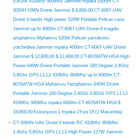
5.8Ghz 433Mhz 900Mhz Jammer mpaka 2000m CT-
3050H-OMN Drone Jammer $ 8,800.00 CT-6067-UAV
Drone 6 bands High power 520W Portable Pelican case
Jammer up to 4000m CT-6067-UAV Drone 6 magulu
amphamvu Mphamvu 520W Pelican yamakono
yotchedwa Jammer mpaka 4000m CT-6067-UAV Drone
Jammer $ 12,800.00 $ 12,400.00 CT-8078ATW-HGA High
Power 640W Drone Portable Jammer 180 Degree 2.4Ghz
5.8Ghz GPS L1 L2 433Mhz 900Mhz up to 6000m CT-
8078ATW-HGA Mphamvu Yamphamvu 640W Drone
Portable Jammer 180 Degree 2.4Ghz 5.8Ghz GPS L1 L2
433Mhz 900Mhz mpaka 6000m CT-8078ATW-HGA $
18,800.00 Kusonyeza 1 mpaka 19 pa 19 (1 Masamba)
CT-3060N-UAV Drone 6 bands RC 433Mhz 900Mhz
2.4Ghz 5.8Ghz GPS L1 L2 High Power 127W Jammer