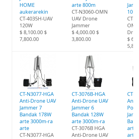
HOME
arte 800m
Jamm
aukerarekin
CT-N3060-OMN
100
CT-4035H-UAV
UAV Drone
CT-N
120W
Jammer
OMN
$ 8,100.00 $
$ 4,000.00 $
Dron
7,800.00
3,800.00
$ 6,0
5,80
CT-N3077-HGA
CT-3076B-HGA
CT-3
Anti-Drone UAV
Anti-Drone UAV
Anti
Jammer 7
Jammer 6
Port
Bandak 178W
Bandak 128W
Jamm
arte 3000m-ra
arte 3000m-ra
Band
arte
CT-3076B HGA
arte
CT-N3077-HGA
Anti-Drone UAV
arte