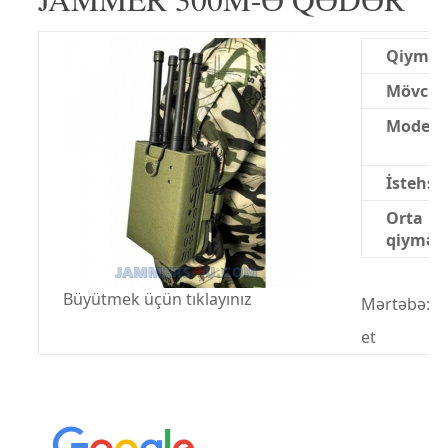
Qiymət
Mövcud
Model:
İstehsal
Orta
qiymət:
Büyütmek üçün tıklayınız
Mərtəbə:
et