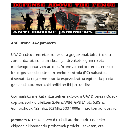
Anti-Drone UAV
Jammers
UAV Quadcopters eta drones dira gogaikeriak bihurtuz eta
zure pribatutasuna arriskuan jar dezakete egunero eta
merkeago bihurtzen ari dira.
Drone / quadcopter baten edo
bere gps seinale baten urruneko kontrola (RC) nahastea
diseinatutako jammers sorta espezializatua egiten dugu eta
gehienak automatikoki poliki poliki jarriko dira.
Goi mailako merkataritza gehienak 3-5km UAV Drones / Quad-
copters soilik erabiltzen 2.4Ghz WIFI, GPS L1 eta 5.8Ghz
Gainerakoak 433mhz, 928Mhz 500-1000m max kontrol dezake.
Jammers 4 u
eskaintzen ditu kalitatezko haririk gabeko
ekipoen ekipamendu probatuak proiektu askotan, eta