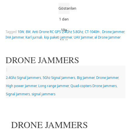
Göstərilən
1 dən
19ə
Tagged
10W
,
8W
,
Anti Drone RC GPS 2.4Ghz 5.8Ghz
,
CT-1040H-
,
Drone Jammer
,
İHA Jammer
,
Karl jurnalı
,
kişi paketi jammer
,
UAV Jammer
,
əl Drone Jammer
19 (1
Səhifə)
DRONE JAMMERS
|
2.4Ghz Signal Jammers
,
5Ghz Signal Jammers
,
Big Jammer
,
Drone Jammer
,
High power Jammer
,
Long range Jammer
,
Quad-copters Drone Jammers
,
Signal Jammers
,
signal jammers
DRONE JAMMERS