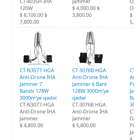
CT-4035H-İHA
Jammer
OMN
120W
$ 4,000.00 $
Dro
$ 8,100.00 $
3,800.00
$ 6,
7,800.00
5,80
CT-N3077-HGA
CT-3076B-HGA
CT-
Anti-Drone İHA
Anti-Drone İHA
Anti
Jammer 7
Jammer 6 Bant
Port
Bands 178W
128W 3000m’ye
Jam
3000m’ye qədər
qədər
Ban
CT-N3077-HGA
CT-3076B HGA
300
Anti-Drone İHA
Anti-Drone İHA
CT-
Jammer
Jammer
Dro
$ 4,800.00
$ 5,800.00
Port
Jam
$ 6,