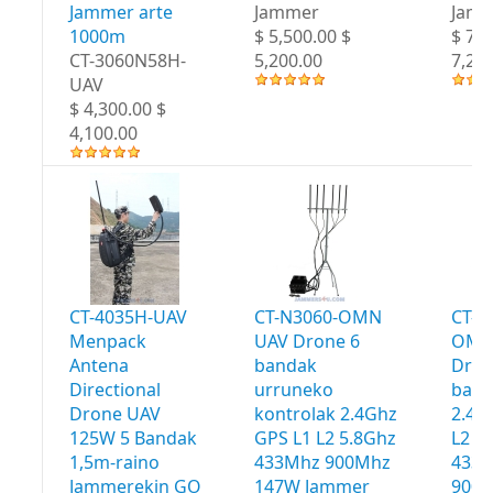
Jammer arte
Jammer
Jam
1000m
$ 5,500.00 $
$ 7,5
CT-3060N58H-
5,200.00
7,20
UAV
$ 4,300.00 $
4,100.00
CT-4035H-UAV
CT-N3060-OMN
CT-N
Menpack
UAV Drone 6
OMN
Antena
bandak
Dron
Directional
urruneko
band
Drone UAV
kontrolak 2.4Ghz
2.4G
125W 5 Bandak
GPS L1 L2 5.8Ghz
L2 5
1,5m-raino
433Mhz 900Mhz
433
Jammerekin GO
147W Jammer
900