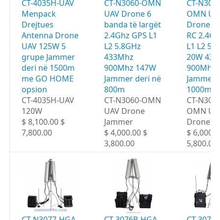
CT-4035H-UAV
CT-N3060-OMN
CT-N306
Menpack
UAV Drone 6
OMN UA
Drejtues
banda të largët
Drone 6
Antenna Drone
2.4Ghz GPS L1
RC 2.4G
UAV 125W 5
L2 5.8GHz
L1 L2 5.
grupe Jammer
433Mhz
20W 433
deri në 1500m
900Mhz 147W
900Mhz 
me GO HOME
Jammer deri në
Jammer d
opsion
800m
1000m
CT-4035H-UAV
CT-N3060-OMN
CT-N306
120W
UAV Drone
OMN UA
$ 8,100.00 $
Jammer
Drone J
7,800.00
$ 4,000.00 $
$ 6,000.0
3,800.00
5,800.00
CT-N3077-HGA
CT-3076B-HGA
CT-3077