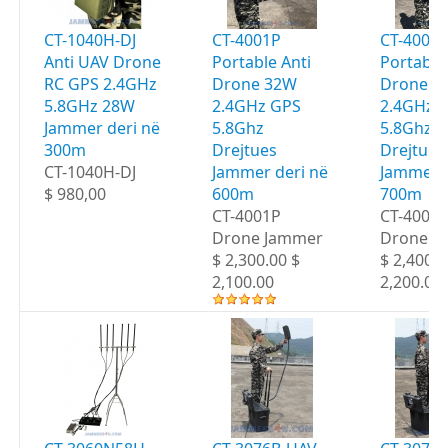
CT-1040H-DJ
CT-4001P
CT-4002
Anti UAV Drone
Portable Anti
Portable
RC GPS 2.4GHz
Drone 32W
Drone 3
5.8GHz 28W
2.4GHz GPS
2.4GHz 
Jammer deri në
5.8Ghz
5.8Ghz
300m
Drejtues
Drejtues
CT-1040H-DJ
Jammer deri në
Jammer d
$ 980,00
600m
700m
CT-4001P
CT-4002
Drone Jammer
Drone J
$ 2,300.00 $
$ 2,400.0
2,100.00
2,200.00