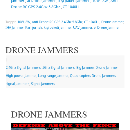
jammer
,
əl Drone Jammer
,
kişi paketi jammer
,
10W
,
8W
,
Anti
Drone RC GPS 2.4Ghz 5.8Ghz
,
CT-1040H-
Tagged
10W
,
8W
,
Anti Drone RC GPS 2.4Ghz 5.8Ghz
,
CT-1040H-
,
Drone Jammer
,
İHA Jammer
,
Karl jurnalı
,
kişi paketi jammer
,
UAV Jammer
,
əl Drone Jammer
DRONE JAMMERS
|
2.4Ghz Signal Jammers
,
5Ghz Signal Jammers
,
Big Jammer
,
Drone Jammer
,
High power Jammer
,
Long range Jammer
,
Quad-copters Drone Jammers
,
signal jammers
,
Signal Jammers
DRONE JAMMERS