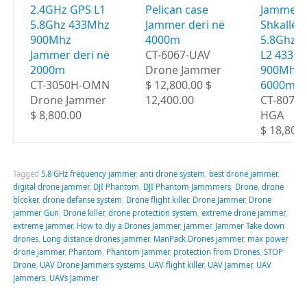
2.4GHz GPS L1
Pelican case
Jammer 
5.8Ghz 433Mhz
Jammer deri në
Shkallë 
900Mhz
4000m
5.8Ghz G
Jammer deri në
CT-6067-UAV
L2 433M
2000m
Drone Jammer
900Mhz d
CT-3050H-OMN
$ 12,800.00 $
6000m
Drone Jammer
12,400.00
CT-8078
$ 8,800.00
HGA
$ 18,800
Tagged
5.8 GHz frequency jammer
,
anti drone system
,
best drone jammer
,
digital drone jammer
,
DJI Phantom
,
DJI Phantom Jammmers
,
Drone
,
drone
blcoker
,
drone defanse system
,
Drone flight killer
,
Drone Jammer
,
Drone
jammer Gun
,
Drone killer
,
drone protection system
,
extreme drone jammer
,
extreme jammer
,
How to diy a Drones Jammer
,
jammer
,
Jammer Take down
drones
,
Long distance drones jammer
,
ManPack Drones jammer
,
max power
drone jammer
,
Phantom
,
Phantom Jammer
,
protection from Drones
,
STOP
Drone
,
UAV Drone Jammers systems
,
UAV flight killer
,
UAV Jammer
,
UAV
Jammers
,
UAVs Jammer