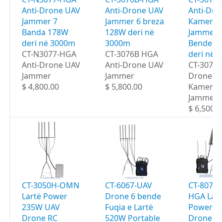
Anti-Drone UAV
Anti-Drone UAV
Anti-Dro
Jammer 7
Jammer 6 breza
Kamera
Banda 178W
128W deri në
Jammer 
deri në 3000m
3000m
Bende 1
CT-N3077-HGA
CT-3076B HGA
deri në 
Anti-Drone UAV
Anti-Drone UAV
CT-3077
Jammer
Jammer
Drone U
$ 4,800.00
$ 5,800.00
Kamera
Jammer
$ 6,500.0
CT-3050H-OMN
CT-6067-UAV
CT-8078
Lartë Power
Drone 6 bende
HGA Lar
235W UAV
Fuqia e Lartë
Power 6
Drone RC
520W Portable
Drone Po