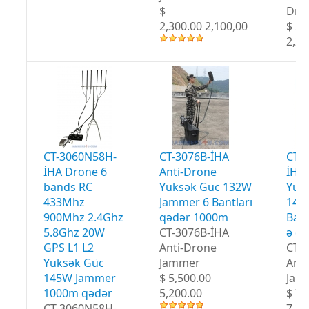
$
Dro
2,300.00 2,100,00
$ 2,
2,20
CT-3060N58H-
CT-3076B-İHA
CT-
İHA Drone 6
Anti-Drone
İHA 
bands RC
Yüksək Güc 132W
Yük
433Mhz
Jammer 6 Bantları
147
900Mhz 2.4Ghz
qədər 1000m
Bant
5.8Ghz 20W
CT-3076B-İHA
ə qə
GPS L1 L2
Anti-Drone
CT-
Yüksək Güc
Jammer
Anti
145W Jammer
$ 5,500.00
Jam
1000m qədər
5,200.00
$ 7,
CT-3060N58H-
7,20