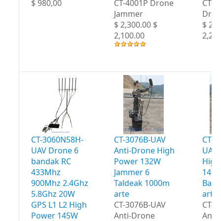
$ 980,00
CT-4001P Drone
CT-4
Jammer
Dron
$ 2,300.00 $
$ 2,4
2,100.00
2,20
CT-3060N58H-
CT-3076B-UAV
CT-3
UAV Drone 6
Anti-Drone High
UAV 
bandak RC
Power 132W
High
433Mhz
Jammer 6
147W
900Mhz 2.4Ghz
Taldeak 1000m
Band
5.8Ghz 20W
arte
arte
GPS L1 L2 High
CT-3076B-UAV
CT-3
Power 145W
Anti-Drone
Anti