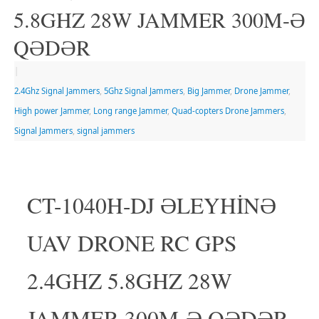
5.8GHZ 28W JAMMER 300M-Ə
QƏDƏR
|
2.4Ghz Signal Jammers
,
5Ghz Signal Jammers
,
Big Jammer
,
Drone Jammer
,
High power Jammer
,
Long range Jammer
,
Quad-copters Drone Jammers
,
Signal Jammers
,
signal jammers
CT-1040H-DJ ƏLEYHİNƏ
UAV DRONE RC GPS
2.4GHZ 5.8GHZ 28W
JAMMER 300M-Ə QƏDƏR