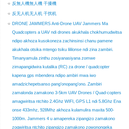
反無人機無人機 干擾機
反无人机无人机 干扰机
DRONE JAMMERS Anti-Drone UAV Jammers Ma
Quadcopters a UAV ndi drones akukhala chokhumudwitsa
ndipo akhoza kusokoneza zachinsinsi chanu pamene
akukhala otsika mtengo tsiku lililonse ndi zina zambiri.
Timanyamula zinthu zosiyanasiyana zomwe
zimapangidwira kutalika (RC) za drone / quadcopter
kapena gps mbendera ndipo ambiri mwa iwo
amadzichepetsanso pang’onopang’ono. Zambiri
zamalonda zamakono 3-5km UAV Drones / Quad-copters
amagwiritsa ntchito 2.4Ghz WIFI, GPS L1 ndi 5.8Ghz Ena
onse 433mhz, 928Mhz akhoza kulamulira maxita 500-
1000m. Jammers 4 u amapereka zipangizo zamakono
zogwiritsa ntchito zipangizo zamakono zowonongeka