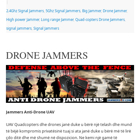
|
2.4Ghz Signal Jammers
,
5Ghz Signal Jammers
,
Big Jammer
,
Drone Jammer
,
High power Jammer
,
Long range Jammer
,
Quad-copters Drone Jammers
,
signal jammers
,
Signal Jammers
DRONE JAMMERS
Jammers
Anti-Drone UAV
UAV Quadcopters dhe drones janë duke u bërë një telash dhe mund
të bëjë kompromis privatësinë tuaj si ata janë duke u bërë më të lirë
çdo ditë dhe më shumë në dispozicion.
Ne kemi një gamë të