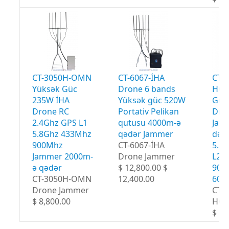
CT-3050H-OMN
CT-6067-İHA
CT-
Yüksək Güc
Drone 6 bands
HGA
235W İHA
Yüksək güc 520W
Güc
Drone RC
Portativ Pelikan
Dro
2.4Ghz GPS L1
qutusu 4000m-ə
Jam
5.8Ghz 433Mhz
qədər Jammer
dər
900Mhz
CT-6067-İHA
5.8
Jammer 2000m-
Drone Jammer
L2 
ə qədər
$ 12,800.00 $
900
CT-3050H-OMN
12,400.00
600
Drone Jammer
CT-
$ 8,800.00
HG
$ 18