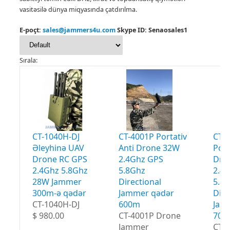
vasitəsilə dünya miqyasında çatdırılma.
E-poçt:
sales@jammers4u.com
Skype ID: Senaosales1
Sırala:
CT-1040H-DJ
CT-4001P Portativ
CT-
Əleyhinə UAV
Anti Drone 32W
Port
Drone RC GPS
2.4Ghz GPS
Dro
2.4Ghz 5.8Ghz
5.8Ghz
2.4
28W Jammer
Directional
5.8
300m-ə qədər
Jammer qədər
Dire
CT-1040H-DJ
600m
Jam
$ 980.00
CT-4001P Drone
700
Jammer
CT-