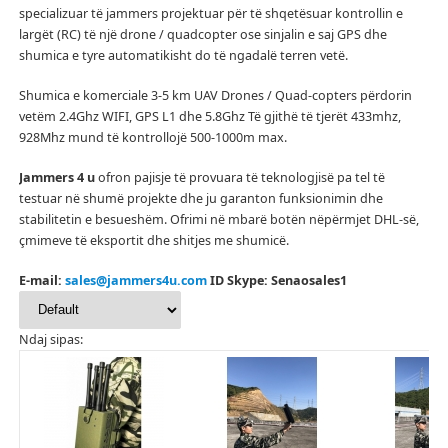
specializuar të jammers projektuar për të shqetësuar kontrollin e
largët (RC) të një drone / quadcopter ose sinjalin e saj GPS dhe
shumica e tyre automatikisht do të ngadalë terren vetë.
Shumica e komerciale 3-5 km UAV Drones / Quad-copters përdorin
vetëm 2.4Ghz WIFI, GPS L1 dhe 5.8Ghz Të gjithë të tjerët 433mhz,
928Mhz mund të kontrollojë 500-1000m max.
Jammers 4 u
ofron pajisje të provuara të teknologjisë pa tel të
testuar në shumë projekte dhe ju garanton funksionimin dhe
stabilitetin e besueshëm.
Ofrimi në mbarë botën nëpërmjet DHL-së,
çmimeve të eksportit dhe shitjes me shumicë.
E-mail:
sales@jammers4u.com
ID Skype: Senaosales1
Ndaj sipas: