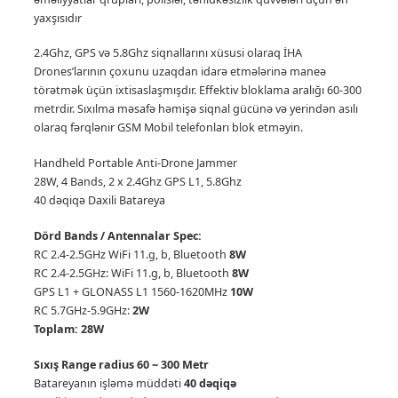
yaxşısıdır
2.4Ghz, GPS və 5.8Ghz siqnallarını xüsusi olaraq İHA
Drones’larının çoxunu uzaqdan idarə etmələrinə maneə
törətmək üçün ixtisaslaşmışdır. Effektiv bloklama aralığı 60-300
metrdir.
Sıxılma məsafə həmişə siqnal gücünə və yerindən asılı
olaraq fərqlənir GSM Mobil telefonları blok etməyin.
Handheld Portable Anti-Drone Jammer
28W, 4 Bands, 2 x 2.4Ghz GPS L1, 5.8Ghz
40 dəqiqə Daxili Batareya
Dörd Bands / Antennalar Spec:
RC 2.4-2.5GHz WiFi 11.g, b, Bluetooth
8W
RC 2.4-2.5GHz: WiFi 11.g, b, Bluetooth
8W
GPS L1 + GLONASS L1 1560-1620MHz
10W
RC 5.7GHz-5.9GHz:
2W
Toplam: 28W
Sıxış Range radius 60 ~ 300 Metr
Batareyanın işləmə müddəti
40 dəqiqə