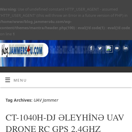
Warning
: Use of undefined constant HTTP_USER_AGENT - assumed
'HTTP_USER_AGENT' (this will throw an Error in a future version of PHP) in
/home/www/blog.jammers4u.com/wp-
content/themes/mantra/header.php(190) : eval()'d code(1) : eval()'d code
on line
1
MENU
UAV Jammer
Tag Archives:
CT-1040H-DJ ƏLEYHİNƏ UAV
DRONE RC GPS 2.4GHZ