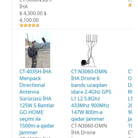
İHA
$ 4,300.00 $
4,100.00
CT-4035H-İHA
CT-N3060-OMN
CT-
Menpack
İHA Drone 6
OMN
Directional
bands uzaqdan
Dro
Antenna
idarə 2.4Ghz GPS
RC 
Sürücüsü İHA
L1 L2 5.8Ghz
L1 L
125W 5 Bantlar
433Mhz 900Mhz
20W
GO HOME
147W 800m-ə
900
seçimi ilə
qədər Jammer
Jam
1500m-ə qədər
CT-N3060-OMN
100
Jammer
İHA Drone
CT-