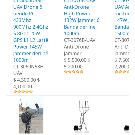
CT-3060N58H-
CT-3076B-UAV
CT-3076
UAV Drone 6
Anti-Drone
UAV Anti
bende RC
High Power
me fuqi t
433Mhz
132W Jammer 6
147W Ja
900Mhz 2.4Ghz
Banda deri në
Banda de
5.8Ghz 20W
1000m
1500m
GPS L1 L2 Lartë
CT-3076B-UAV
CT-3076
Power 145W
Anti-Drone
Anti-Dro
Jammer deri në
Jammer
Jammer
1000m
$ 5,500.00 $
$ 7,500.0
CT-3060N58H-
5,200.00
7,200.00
UAV
$ 4,300.00 $
4,100.00