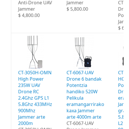
Anti-Drone UAV
Jammer
CT-3
Jammer
$ 5,800.00
Dron
$ 4,800.00
Port
Jam
$ 6,5
CT-3050H-OMN
CT-6067-UAV
CT-8
High Power
Drone 6 bandak
HGA 
235W UAV
Potentzia
Powe
Drone RC
handiko 520W
Dro
2.4Ghz GPS L1
Pelikula
eram
5.8Ghz 433MHz
eramangarrirako
Jamm
900Mhz
kaxa Jammer
grad
Jammer arte
arte 4000m arte
5.8G
2000m
CT-6067-UAV
L2 4