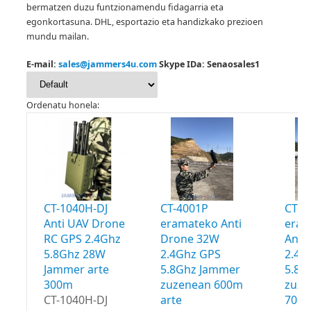
bermatzen duzu funtzionamendu fidagarria eta
egonkortasuna.
DHL, esportazio eta handizkako prezioen
mundu mailan.
E-mail:
sales@jammers4u.com
Skype IDa: Senaosales1
Ordenatu honela:
CT-1040H-DJ
CT-4001P
CT-4
Anti UAV Drone
eramateko Anti
eram
RC GPS 2.4Ghz
Drone 32W
Anti
5.8Ghz 28W
2.4Ghz GPS
2.4G
Jammer arte
5.8Ghz Jammer
5.8G
300m
zuzenean 600m
zuze
CT-1040H-DJ
arte
700m