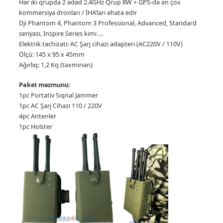
Hər iki qrupda 2 ədəd 2.4GHz Qrup 8W + GPS-də ən çox
kommersiya dronları / İHA’ları əhatə edir
Dji Phantom 4, Phantom 3 Professional, Advanced, Standard
seriyası, Inspire Series kimi …
Elektrik təchizatı: AC Şarj cihazı adapteri (AC220V / 110V)
Ölçü: 145 x 95 x 45mm
Ağırlıq: 1,2 Kq (təxminən)
Paket məzmunu:
1pc Portativ Siqnal Jammer
1pc AC Şarj Cihazı 110 / 220V
4pc Antenler
1pc Holster