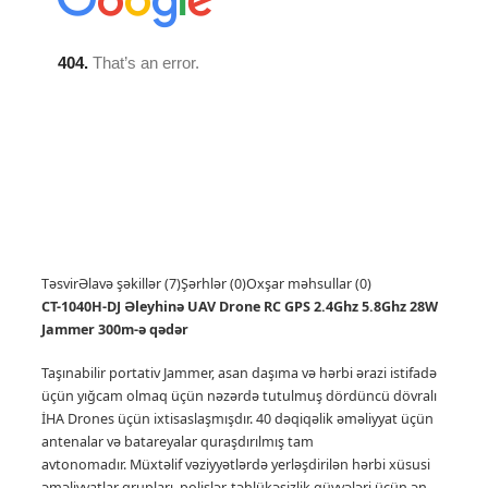
Təsvir
Əlavə şəkillər (7)
Şərhlər (0)
Oxşar məhsullar (0)
CT-1040H-DJ Əleyhinə UAV Drone RC GPS 2.4Ghz 5.8Ghz 28W
Jammer 300m-ə qədər
Taşınabilir portativ Jammer, asan daşıma və hərbi ərazi istifadə
üçün yığcam olmaq üçün nəzərdə tutulmuş dördüncü dövralı
İHA Drones üçün ixtisaslaşmışdır.
40 dəqiqəlik əməliyyat üçün
antenalar və batareyalar quraşdırılmış tam
avtonomadır.
Müxtəlif vəziyyətlərdə yerləşdirilən hərbi xüsusi
əməliyyatlar qrupları, polislər, təhlükəsizlik qüvvələri üçün ən