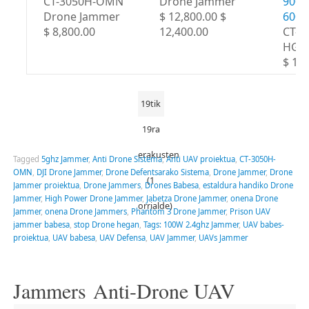
CT-3050H-OMN
Drone Jammer
900M
Drone Jammer
$ 12,800.00 $
600
$ 8,800.00
12,400.00
CT-8
HGA
$ 18,
19tik
19ra
erakusten
Tagged
5ghz Jammer
,
Anti Drone Sistema
,
Anti UAV proiektua
,
CT-3050H-
OMN
,
DJI Drone Jammer
,
Drone Defentsarako Sistema
,
Drone Jammer
,
Drone
(1
Jammer proiektua
,
Drone Jammers
,
Drones Babesa
,
estaldura handiko Drone
Jammer
,
High Power Drone Jammer
,
Jabetza Drone Jammer
,
onena Drone
orrialde)
Jammer
,
onena Drone Jammers
,
Phantom 3 Drone Jammer
,
Prison UAV
jammer babesa
,
stop Drone hegan
,
Tags: 100W 2.4ghz Jammer
,
UAV babes-
proiektua
,
UAV babesa
,
UAV Defensa
,
UAV Jammer
,
UAVs Jammer
Jammers Anti-Drone UAV