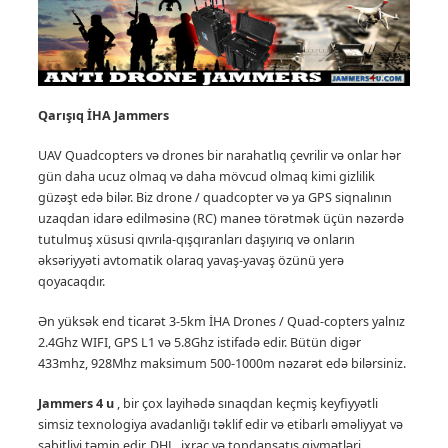
Qarışıq İHA
Jammers
UAV Quadcopters və drones bir narahatlıq çevrilir və onlar hər
gün daha ucuz olmaq və daha mövcud olmaq kimi gizlilik
güzəşt edə bilər.
Biz drone / quadcopter və ya GPS siqnalının
uzaqdan idarə edilməsinə (RC) maneə törətmək üçün nəzərdə
tutulmuş xüsusi qıvrıla-qışqıranları daşıyırıq və onların
əksəriyyəti avtomatik olaraq yavaş-yavaş özünü yerə
qoyacaqdır.
Ən yüksək end ticarət 3-5km İHA Drones / Quad-copters yalnız
2.4Ghz WIFI, GPS L1 və 5.8Ghz istifadə edir. Bütün digər
433mhz, 928Mhz maksimum 500-1000m nəzarət edə bilərsiniz.
Jammers 4 u
, bir çox layihədə sınaqdan keçmiş keyfiyyətli
simsiz texnologiya avadanlığı təklif edir və etibarlı əməliyyat və
sabitliyi təmin edir.
DHL, ixrac və topdansatış qiymətləri