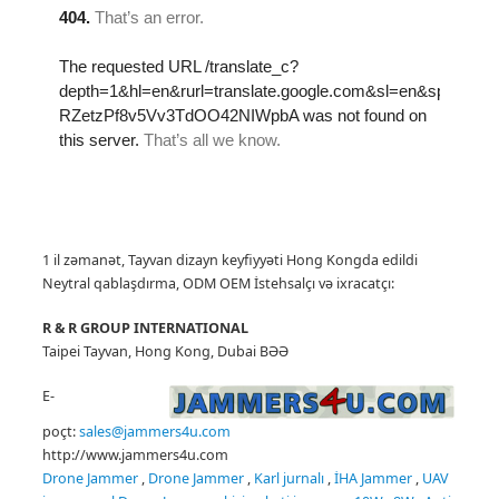
1 il zəmanət, Tayvan dizayn keyfiyyəti Hong Kongda edildi
Neytral qablaşdırma, ODM OEM İstehsalçı
və ixracatçı:
R & R GROUP INTERNATIONAL
Taipei Tayvan, Hong Kong, Dubai BƏƏ
E-
poçt:
sales@jammers4u.com
http://www.jammers4u.com
Drone Jammer
,
Drone Jammer
,
Karl
jurnalı
,
İHA Jammer
,
UAV