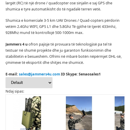
largët (RC) të një drone / quadcopter ose sinjalin e saj GPS dhe
shumica e tyre automatikisht do të ngadalë terren vetë.
Shumica e komerciale 3-5 km UAV Drones / Quad-copters përdorin
vetëm 2.4Ghz WIFI, GPS L1 dhe 5.8Ghz Të gjithë të tjerët 433mhz,
928Mhz mund të kontrollojë 500-1000m max.
Jammers 4 u
ofron pajisje të provuara të teknologjisë pa tel të
testuar në shumë projekte dhe ju garanton funksionimin dhe
stabilitetin e besueshëm.
Ofrimi në mbarë botën nëpërmjet DHL-së,
çmimeve të eksportit dhe shitjes me shumicë.
E-mail:
sales@jammers4u.com
ID Skype: Senaosales1
Ndaj sipas: