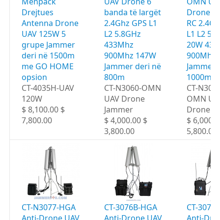
Menpack
UAV Drone 6
OMN UA
Drejtues
banda të largët
Drone 6
Antenna Drone
2.4Ghz GPS L1
RC 2.4G
UAV 125W 5
L2 5.8GHz
L1 L2 5.
grupe Jammer
433Mhz
20W 433
deri në 1500m
900Mhz 147W
900Mhz 
me GO HOME
Jammer deri në
Jammer d
opsion
800m
1000m
CT-4035H-UAV
CT-N3060-OMN
CT-N306
120W
UAV Drone
OMN UA
$ 8,100.00 $
Jammer
Drone J
7,800.00
$ 4,000.00 $
$ 6,000.0
3,800.00
5,800.00
CT-N3077-HGA
CT-3076B-HGA
CT-3077
Anti-Drone UAV
Anti-Drone UAV
Anti-Dro