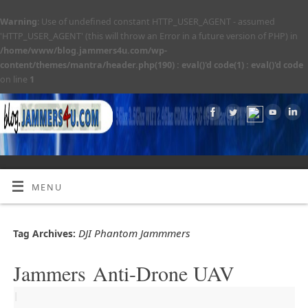
Warning
: Use of undefined constant HTTP_USER_AGENT - assumed
'HTTP_USER_AGENT' (this will throw an Error in a future version of PHP) in
/home/www/blog.jammers4u.com/wp-
content/themes/mantra/header.php(190) : eval()'d code(1) : eval()'d code
on line
1
MENU
DJI Phantom Jammmers
Tag Archives:
Jammers Anti-Drone UAV
|