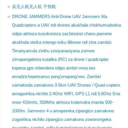
反无人机无人机 干扰机
DRONE JAMMERS Anti-Drone UAV Jammers Ma
Quadcopters a UAV ndi drones akukhala chokhumudwitsa
ndipo akhoza kusokoneza zachinsinsi chanu pamene
akukhala otsika mtengo tsiku lililonse ndi zina zambiri.
Timanyamula zinthu zosiyanasiyana zomwe
zimapangidwira kutalika (RC) za drone / quadcopter
kapena gps mbendera ndipo ambiri mwa iwo
amadzichepetsanso pang’onopang’ono. Zambiri
zamalonda zamakono 3-5km UAV Drones / Quad-copters
amagwiritsa ntchito 2.4Ghz WIFI, GPS L1 ndi 5.8Ghz Ena
onse 433mhz, 928Mhz akhoza kulamulira maxita 500-
1000m. Jammers 4 u amapereka zipangizo zamakono
zogwiritsa ntchito zipangizo zamakono zowonongeka
muzinthu zambiri, ndikukutsimikizirani kuti mukugwira