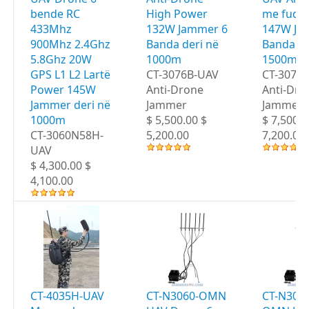
bende RC
High Power
me fuqi t
433Mhz
132W Jammer 6
147W Ja
900Mhz 2.4Ghz
Banda deri në
Banda de
5.8Ghz 20W
1000m
1500m
GPS L1 L2 Lartë
CT-3076B-UAV
CT-3076
Power 145W
Anti-Drone
Anti-Dro
Jammer deri në
Jammer
Jammer
1000m
$ 5,500.00 $
$ 7,500.0
CT-3060N58H-
5,200.00
7,200.00
UAV
$ 4,300.00 $
4,100.00
CT-4035H-UAV
CT-N3060-OMN
CT-N306