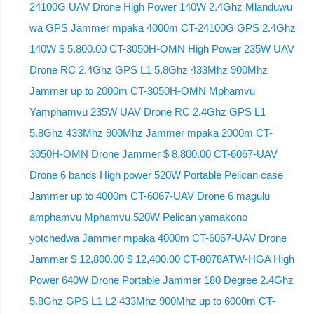
24100G UAV Drone High Power 140W 2.4Ghz Mlanduwu
wa GPS Jammer mpaka 4000m CT-24100G GPS 2.4Ghz
140W $ 5,800.00 CT-3050H-OMN High Power 235W UAV
Drone RC 2.4Ghz GPS L1 5.8Ghz 433Mhz 900Mhz
Jammer up to 2000m CT-3050H-OMN Mphamvu
Yamphamvu 235W UAV Drone RC 2.4Ghz GPS L1
5.8Ghz 433Mhz 900Mhz Jammer mpaka 2000m CT-
3050H-OMN Drone Jammer $ 8,800.00 CT-6067-UAV
Drone 6 bands High power 520W Portable Pelican case
Jammer up to 4000m CT-6067-UAV Drone 6 magulu
amphamvu Mphamvu 520W Pelican yamakono
yotchedwa Jammer mpaka 4000m CT-6067-UAV Drone
Jammer $ 12,800.00 $ 12,400.00 CT-8078ATW-HGA High
Power 640W Drone Portable Jammer 180 Degree 2.4Ghz
5.8Ghz GPS L1 L2 433Mhz 900Mhz up to 6000m CT-