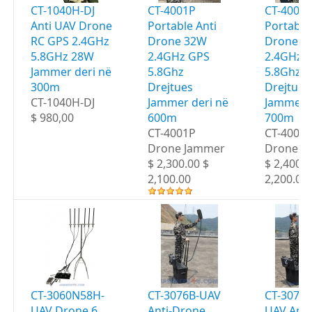
CT-1040H-DJ
CT-4001P
CT-4002
Anti UAV Drone
Portable Anti
Portable
RC GPS 2.4GHz
Drone 32W
Drone 3
5.8GHz 28W
2.4GHz GPS
2.4GHz 
Jammer deri në
5.8Ghz
5.8Ghz
300m
Drejtues
Drejtues
CT-1040H-DJ
Jammer deri në
Jammer d
$ 980,00
600m
700m
CT-4001P
CT-4002
Drone Jammer
Drone J
$ 2,300.00 $
$ 2,400.0
2,100.00
2,200.00
CT-3060N58H-
CT-3076B-UAV
CT-3076
UAV Drone 6
Anti-Drone
UAV Anti