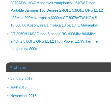
8078ATW-HGA Mphamvu Yamphamvu 640W Drone
Portable Jammer 180 Degree 2.4Ghz 5.8Ghz GPS L1 L2
433Mhz 900Mhz mpaka 6000m CT-8078ATW-HGA $
18,800.00 Kusonyeza 1 mpaka 19 pa 19 (1 Masamba)
CT-3060N-UAV Drone 6 bands RC 433Mhz 900Mhz
2.4Ghz 5.8Ghz GPS L1 L2 High Power 127W Jammer
hangtud sa 800m
Archives
January 2018
April 2016
November 2015