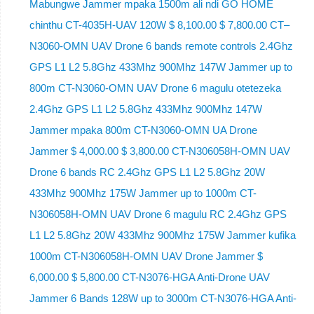
Mabungwe Jammer mpaka 1500m ali ndi GO HOME
chinthu CT-4035H-UAV 120W $ 8,100.00 $ 7,800.00 CT–
N3060-OMN UAV Drone 6 bands remote controls 2.4Ghz
GPS L1 L2 5.8Ghz 433Mhz 900Mhz 147W Jammer up to
800m CT-N3060-OMN UAV Drone 6 magulu otetezeka
2.4Ghz GPS L1 L2 5.8Ghz 433Mhz 900Mhz 147W
Jammer mpaka 800m CT-N3060-OMN UA Drone
Jammer $ 4,000.00 $ 3,800.00 CT-N306058H-OMN UAV
Drone 6 bands RC 2.4Ghz GPS L1 L2 5.8Ghz 20W
433Mhz 900Mhz 175W Jammer up to 1000m CT-
N306058H-OMN UAV Drone 6 magulu RC 2.4Ghz GPS
L1 L2 5.8Ghz 20W 433Mhz 900Mhz 175W Jammer kufika
1000m CT-N306058H-OMN UAV Drone Jammer $
6,000.00 $ 5,800.00 CT-N3076-HGA Anti-Drone UAV
Jammer 6 Bands 128W up to 3000m CT-N3076-HGA ​​Anti-