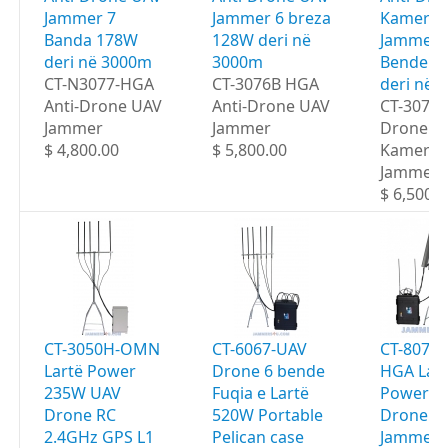
Jammer 7
Jammer 6 breza
Kamera
Banda 178W
128W deri në
Jammer 
deri në 3000m
3000m
Bende 1
CT-N3077-HGA
CT-3076B HGA
deri në 
Anti-Drone UAV
Anti-Drone UAV
CT-3077
Jammer
Jammer
Drone U
$ 4,800.00
$ 5,800.00
Kamera
Jammer
$ 6,500.0
CT-3050H-OMN
CT-6067-UAV
CT-8078
Lartë Power
Drone 6 bende
HGA Lar
235W UAV
Fuqia e Lartë
Power 6
Drone RC
520W Portable
Drone Po
2.4GHz GPS L1
Pelican case
Jammer 