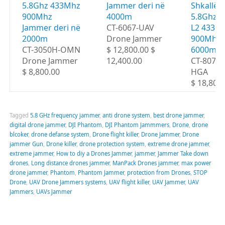
5.8Ghz 433Mhz
Jammer deri në
Shkallë 
900Mhz
4000m
5.8Ghz G
Jammer deri në
CT-6067-UAV
L2 433M
2000m
Drone Jammer
900Mhz d
CT-3050H-OMN
$ 12,800.00 $
6000m
Drone Jammer
12,400.00
CT-8078
$ 8,800.00
HGA
$ 18,800
Tagged
5.8 GHz frequency jammer
,
anti drone system
,
best drone jammer
,
digital drone jammer
,
DJI Phantom
,
DJI Phantom Jammmers
,
Drone
,
drone
blcoker
,
drone defanse system
,
Drone flight killer
,
Drone Jammer
,
Drone
jammer Gun
,
Drone killer
,
drone protection system
,
extreme drone jammer
,
extreme jammer
,
How to diy a Drones Jammer
,
jammer
,
Jammer Take down
drones
,
Long distance drones jammer
,
ManPack Drones jammer
,
max power
drone jammer
,
Phantom
,
Phantom Jammer
,
protection from Drones
,
STOP
Drone
,
UAV Drone Jammers systems
,
UAV flight killer
,
UAV Jammer
,
UAV
Jammers
,
UAVs Jammer