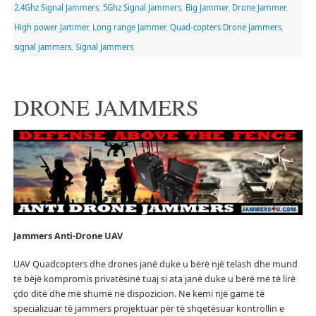
2.4Ghz Signal Jammers
,
5Ghz Signal Jammers
,
Big Jammer
,
Drone Jammer
,
High power Jammer
,
Long range Jammer
,
Quad-copters Drone Jammers
,
signal jammers
,
Signal Jammers
DRONE JAMMERS
Jammers
Anti-Drone UAV
UAV Quadcopters dhe drones janë duke u bërë një telash dhe mund
të bëjë kompromis privatësinë tuaj si ata janë duke u bërë më të lirë
çdo ditë dhe më shumë në dispozicion.
Ne kemi një gamë të
specializuar të jammers projektuar për të shqetësuar kontrollin e