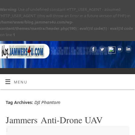
Warning
: Use of undefined constant HTTP_USER_AGENT - assumed
'HTTP_USER_AGENT' (this will throw an Error in a future version of PHP) in
/home/www/blog.jammers4u.com/wp-
content/themes/mantra/header.php(190) : eval()'d code(1) : eval()'d code
on line
1
MENU
DJI Phantom
Tag Archives:
Jammers Anti-Drone UAV
|