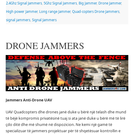
2.4Ghz Signal Jammers
,
5Ghz Signal Jammers
,
Big Jammer
,
Drone Jammer
,
High power Jammer
,
Long range Jammer
,
Quad-copters Drone Jammers
,
signal jammers
,
Signal Jammers
DRONE JAMMERS
Jammers
Anti-Drone UAV
UAV Quadcopters dhe drones janë duke u bërë një telash dhe mund
të bëjë kompromis privatësinë tuaj si ata janë duke u bërë më të lirë
çdo ditë dhe më shumë në dispozicion.
Ne kemi një gamë të
specializuar të jammers projektuar për të shqetësuar kontrollin e