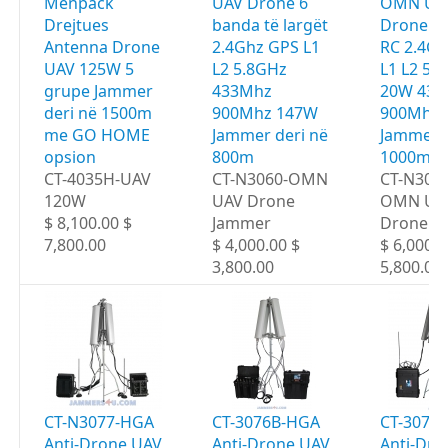
Menpack
UAV Drone 6
OMN UA
Drejtues
banda të largët
Drone 6
Antenna Drone
2.4Ghz GPS L1
RC 2.4G
UAV 125W 5
L2 5.8GHz
L1 L2 5.
grupe Jammer
433Mhz
20W 433
deri në 1500m
900Mhz 147W
900Mhz 
me GO HOME
Jammer deri në
Jammer d
opsion
800m
1000m
CT-4035H-UAV
CT-N3060-OMN
CT-N306
120W
UAV Drone
OMN UA
$ 8,100.00 $
Jammer
Drone J
7,800.00
$ 4,000.00 $
$ 6,000.0
3,800.00
5,800.00
CT-N3077-HGA
CT-3076B-HGA
CT-3077
Anti-Drone UAV
Anti-Drone UAV
Anti-Dro