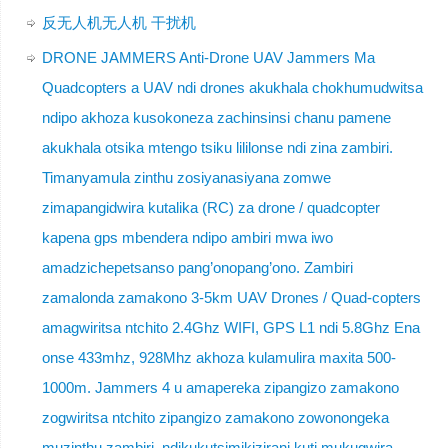
反无人机无人机 干扰机
DRONE JAMMERS Anti-Drone UAV Jammers Ma
Quadcopters a UAV ndi drones akukhala chokhumudwitsa
ndipo akhoza kusokoneza zachinsinsi chanu pamene
akukhala otsika mtengo tsiku lililonse ndi zina zambiri.
Timanyamula zinthu zosiyanasiyana zomwe
zimapangidwira kutalika (RC) za drone / quadcopter
kapena gps mbendera ndipo ambiri mwa iwo
amadzichepetsanso pang’onopang’ono. Zambiri
zamalonda zamakono 3-5km UAV Drones / Quad-copters
amagwiritsa ntchito 2.4Ghz WIFI, GPS L1 ndi 5.8Ghz Ena
onse 433mhz, 928Mhz akhoza kulamulira maxita 500-
1000m. Jammers 4 u amapereka zipangizo zamakono
zogwiritsa ntchito zipangizo zamakono zowonongeka
muzinthu zambiri, ndikukutsimikizirani kuti mukugwira