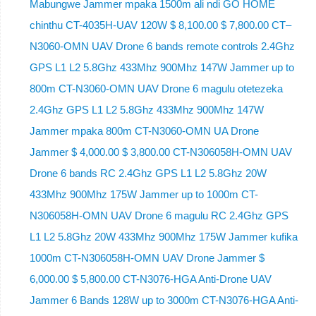
Mabungwe Jammer mpaka 1500m ali ndi GO HOME
chinthu CT-4035H-UAV 120W $ 8,100.00 $ 7,800.00 CT–
N3060-OMN UAV Drone 6 bands remote controls 2.4Ghz
GPS L1 L2 5.8Ghz 433Mhz 900Mhz 147W Jammer up to
800m CT-N3060-OMN UAV Drone 6 magulu otetezeka
2.4Ghz GPS L1 L2 5.8Ghz 433Mhz 900Mhz 147W
Jammer mpaka 800m CT-N3060-OMN UA Drone
Jammer $ 4,000.00 $ 3,800.00 CT-N306058H-OMN UAV
Drone 6 bands RC 2.4Ghz GPS L1 L2 5.8Ghz 20W
433Mhz 900Mhz 175W Jammer up to 1000m CT-
N306058H-OMN UAV Drone 6 magulu RC 2.4Ghz GPS
L1 L2 5.8Ghz 20W 433Mhz 900Mhz 175W Jammer kufika
1000m CT-N306058H-OMN UAV Drone Jammer $
6,000.00 $ 5,800.00 CT-N3076-HGA Anti-Drone UAV
Jammer 6 Bands 128W up to 3000m CT-N3076-HGA ​​Anti-