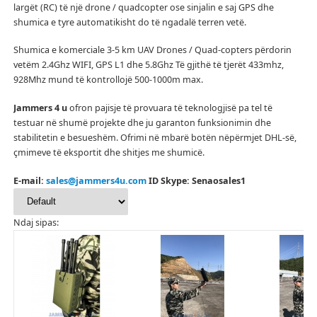
largët (RC) të një drone / quadcopter ose sinjalin e saj GPS dhe
shumica e tyre automatikisht do të ngadalë terren vetë.
Shumica e komerciale 3-5 km UAV Drones / Quad-copters përdorin
vetëm 2.4Ghz WIFI, GPS L1 dhe 5.8Ghz Të gjithë të tjerët 433mhz,
928Mhz mund të kontrollojë 500-1000m max.
Jammers 4 u
ofron pajisje të provuara të teknologjisë pa tel të
testuar në shumë projekte dhe ju garanton funksionimin dhe
stabilitetin e besueshëm.
Ofrimi në mbarë botën nëpërmjet DHL-së,
çmimeve të eksportit dhe shitjes me shumicë.
E-mail:
sales@jammers4u.com
ID Skype: Senaosales1
Ndaj sipas: