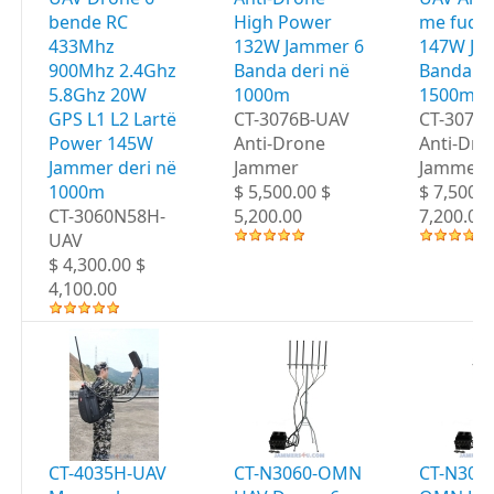
bende RC
High Power
me fuqi t
433Mhz
132W Jammer 6
147W Ja
900Mhz 2.4Ghz
Banda deri në
Banda de
5.8Ghz 20W
1000m
1500m
GPS L1 L2 Lartë
CT-3076B-UAV
CT-3076
Power 145W
Anti-Drone
Anti-Dro
Jammer deri në
Jammer
Jammer
1000m
$ 5,500.00 $
$ 7,500.0
CT-3060N58H-
5,200.00
7,200.00
UAV
$ 4,300.00 $
4,100.00
CT-4035H-UAV
CT-N3060-OMN
CT-N306