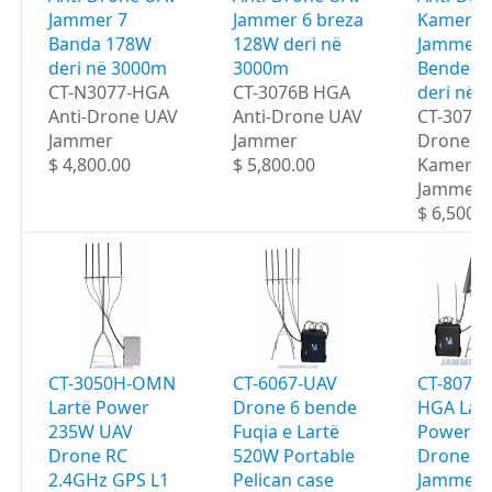
Jammer 7
Jammer 6 breza
Kamera
Banda 178W
128W deri në
Jammer 
deri në 3000m
3000m
Bende 1
CT-N3077-HGA
CT-3076B HGA
deri në 
Anti-Drone UAV
Anti-Drone UAV
CT-3077
Jammer
Jammer
Drone U
$ 4,800.00
$ 5,800.00
Kamera
Jammer
$ 6,500.0
CT-3050H-OMN
CT-6067-UAV
CT-8078
Lartë Power
Drone 6 bende
HGA Lar
235W UAV
Fuqia e Lartë
Power 6
Drone RC
520W Portable
Drone Po
2.4GHz GPS L1
Pelican case
Jammer 