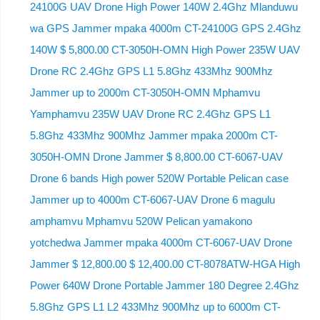
24100G UAV Drone High Power 140W 2.4Ghz Mlanduwu
wa GPS Jammer mpaka 4000m CT-24100G GPS 2.4Ghz
140W $ 5,800.00 CT-3050H-OMN High Power 235W UAV
Drone RC 2.4Ghz GPS L1 5.8Ghz 433Mhz 900Mhz
Jammer up to 2000m CT-3050H-OMN Mphamvu
Yamphamvu 235W UAV Drone RC 2.4Ghz GPS L1
5.8Ghz 433Mhz 900Mhz Jammer mpaka 2000m CT-
3050H-OMN Drone Jammer $ 8,800.00 CT-6067-UAV
Drone 6 bands High power 520W Portable Pelican case
Jammer up to 4000m CT-6067-UAV Drone 6 magulu
amphamvu Mphamvu 520W Pelican yamakono
yotchedwa Jammer mpaka 4000m CT-6067-UAV Drone
Jammer $ 12,800.00 $ 12,400.00 CT-8078ATW-HGA High
Power 640W Drone Portable Jammer 180 Degree 2.4Ghz
5.8Ghz GPS L1 L2 433Mhz 900Mhz up to 6000m CT-