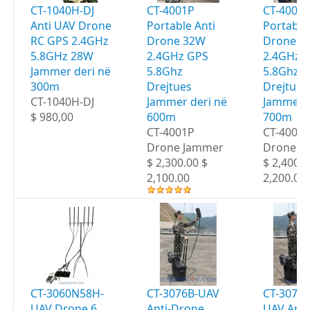
CT-1040H-DJ
CT-4001P
CT-4002
Anti UAV Drone
Portable Anti
Portable
RC GPS 2.4GHz
Drone 32W
Drone 3
5.8GHz 28W
2.4GHz GPS
2.4GHz 
Jammer deri në
5.8Ghz
5.8Ghz
300m
Drejtues
Drejtues
CT-1040H-DJ
Jammer deri në
Jammer d
$ 980,00
600m
700m
CT-4001P
CT-4002
Drone Jammer
Drone J
$ 2,300.00 $
$ 2,400.0
2,100.00
2,200.00
CT-3060N58H-
CT-3076B-UAV
CT-3076
UAV Drone 6
Anti-Drone
UAV Anti