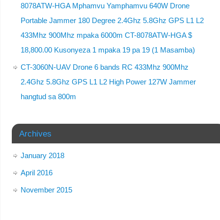
8078ATW-HGA Mphamvu Yamphamvu 640W Drone
Portable Jammer 180 Degree 2.4Ghz 5.8Ghz GPS L1 L2
433Mhz 900Mhz mpaka 6000m CT-8078ATW-HGA $
18,800.00 Kusonyeza 1 mpaka 19 pa 19 (1 Masamba)
CT-3060N-UAV Drone 6 bands RC 433Mhz 900Mhz
2.4Ghz 5.8Ghz GPS L1 L2 High Power 127W Jammer
hangtud sa 800m
Archives
January 2018
April 2016
November 2015