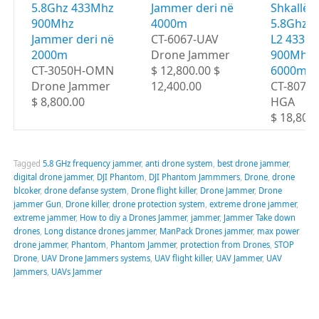
5.8Ghz 433Mhz
Jammer deri në
Shkallë 
900Mhz
4000m
5.8Ghz G
Jammer deri në
CT-6067-UAV
L2 433M
2000m
Drone Jammer
900Mhz d
CT-3050H-OMN
$ 12,800.00 $
6000m
Drone Jammer
12,400.00
CT-8078
$ 8,800.00
HGA
$ 18,800
Tagged
5.8 GHz frequency jammer
,
anti drone system
,
best drone jammer
,
digital drone jammer
,
DJI Phantom
,
DJI Phantom Jammmers
,
Drone
,
drone
blcoker
,
drone defanse system
,
Drone flight killer
,
Drone Jammer
,
Drone
jammer Gun
,
Drone killer
,
drone protection system
,
extreme drone jammer
,
extreme jammer
,
How to diy a Drones Jammer
,
jammer
,
Jammer Take down
drones
,
Long distance drones jammer
,
ManPack Drones jammer
,
max power
drone jammer
,
Phantom
,
Phantom Jammer
,
protection from Drones
,
STOP
Drone
,
UAV Drone Jammers systems
,
UAV flight killer
,
UAV Jammer
,
UAV
Jammers
,
UAVs Jammer