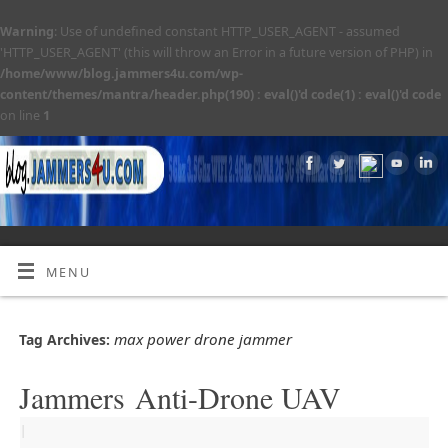
Warning
: Use of undefined constant HTTP_USER_AGENT - assumed
'HTTP_USER_AGENT' (this will throw an Error in a future version of PHP) in
/home/www/blog.jammers4u.com/wp-
content/themes/mantra/header.php(190) : eval()'d code(1) : eval()'d code
on line
1
MENU
max power drone jammer
Tag Archives:
Jammers Anti-Drone UAV
|