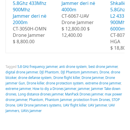
5.8Ghz 433Mhz
Jammer deri në
Shkallë 
900Mhz
4000m
5.8Ghz G
Jammer deri në
CT-6067-UAV
L2 433M
2000m
Drone Jammer
900Mhz d
CT-3050H-OMN
$ 12,800.00 $
6000m
Drone Jammer
12,400.00
CT-8078
$ 8,800.00
HGA
$ 18,800
Tagged
5.8 GHz frequency jammer
,
anti drone system
,
best drone jammer
,
digital drone jammer
,
DJI Phantom
,
DJI Phantom Jammmers
,
Drone
,
drone
blcoker
,
drone defanse system
,
Drone flight killer
,
Drone Jammer
,
Drone
jammer Gun
,
Drone killer
,
drone protection system
,
extreme drone jammer
,
extreme jammer
,
How to diy a Drones Jammer
,
jammer
,
Jammer Take down
drones
,
Long distance drones jammer
,
ManPack Drones jammer
,
max power
drone jammer
,
Phantom
,
Phantom Jammer
,
protection from Drones
,
STOP
Drone
,
UAV Drone Jammers systems
,
UAV flight killer
,
UAV Jammer
,
UAV
Jammers
,
UAVs Jammer