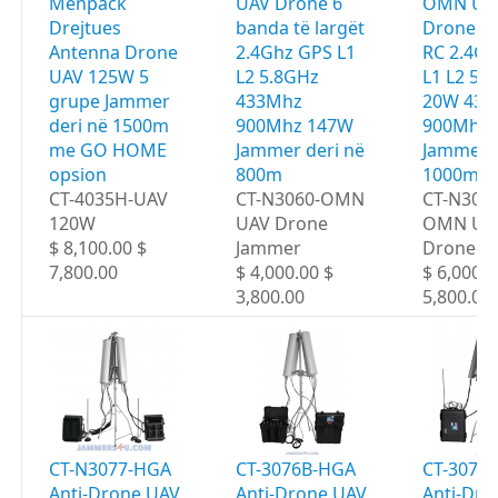
Menpack
UAV Drone 6
OMN UA
Drejtues
banda të largët
Drone 6
Antenna Drone
2.4Ghz GPS L1
RC 2.4G
UAV 125W 5
L2 5.8GHz
L1 L2 5.
grupe Jammer
433Mhz
20W 433
deri në 1500m
900Mhz 147W
900Mhz 
me GO HOME
Jammer deri në
Jammer d
opsion
800m
1000m
CT-4035H-UAV
CT-N3060-OMN
CT-N306
120W
UAV Drone
OMN UA
$ 8,100.00 $
Jammer
Drone J
7,800.00
$ 4,000.00 $
$ 6,000.0
3,800.00
5,800.00
CT-N3077-HGA
CT-3076B-HGA
CT-3077
Anti-Drone UAV
Anti-Drone UAV
Anti-Dro