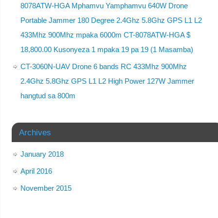
8078ATW-HGA Mphamvu Yamphamvu 640W Drone
Portable Jammer 180 Degree 2.4Ghz 5.8Ghz GPS L1 L2
433Mhz 900Mhz mpaka 6000m CT-8078ATW-HGA $
18,800.00 Kusonyeza 1 mpaka 19 pa 19 (1 Masamba)
CT-3060N-UAV Drone 6 bands RC 433Mhz 900Mhz
2.4Ghz 5.8Ghz GPS L1 L2 High Power 127W Jammer
hangtud sa 800m
Archives
January 2018
April 2016
November 2015