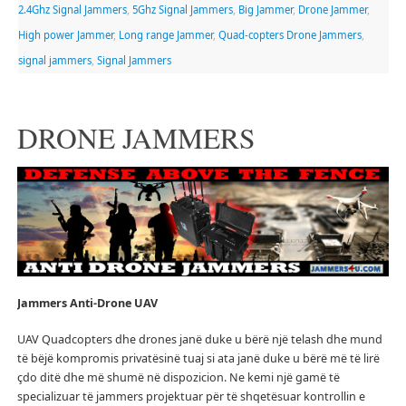
2.4Ghz Signal Jammers
,
5Ghz Signal Jammers
,
Big Jammer
,
Drone Jammer
,
High power Jammer
,
Long range Jammer
,
Quad-copters Drone Jammers
,
signal jammers
,
Signal Jammers
DRONE JAMMERS
Jammers
Anti-Drone UAV
UAV Quadcopters dhe drones janë duke u bërë një telash dhe mund
të bëjë kompromis privatësinë tuaj si ata janë duke u bërë më të lirë
çdo ditë dhe më shumë në dispozicion.
Ne kemi një gamë të
specializuar të jammers projektuar për të shqetësuar kontrollin e