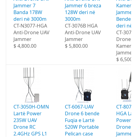
Jammer 7
Jammer 6 breza
Kamera
Banda 178W
128W deri në
Jammer 
deri në 3000m
3000m
Bende 1
CT-N3077-HGA
CT-3076B HGA
deri në 
Anti-Drone UAV
Anti-Drone UAV
CT-3077
Jammer
Jammer
Drone U
$ 4,800.00
$ 5,800.00
Kamera
Jammer
$ 6,500.0
CT-3050H-OMN
CT-6067-UAV
CT-8078
Lartë Power
Drone 6 bende
HGA Lar
235W UAV
Fuqia e Lartë
Power 6
Drone RC
520W Portable
Drone Po
2.4GHz GPS L1
Pelican case
Jammer 