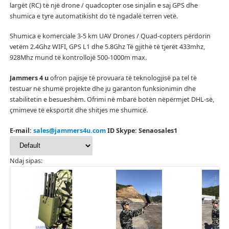
largët (RC) të një drone / quadcopter ose sinjalin e saj GPS dhe
shumica e tyre automatikisht do të ngadalë terren vetë.
Shumica e komerciale 3-5 km UAV Drones / Quad-copters përdorin
vetëm 2.4Ghz WIFI, GPS L1 dhe 5.8Ghz Të gjithë të tjerët 433mhz,
928Mhz mund të kontrollojë 500-1000m max.
Jammers 4 u
ofron pajisje të provuara të teknologjisë pa tel të
testuar në shumë projekte dhe ju garanton funksionimin dhe
stabilitetin e besueshëm.
Ofrimi në mbarë botën nëpërmjet DHL-së,
çmimeve të eksportit dhe shitjes me shumicë.
E-mail:
sales@jammers4u.com
ID Skype: Senaosales1
Ndaj sipas: