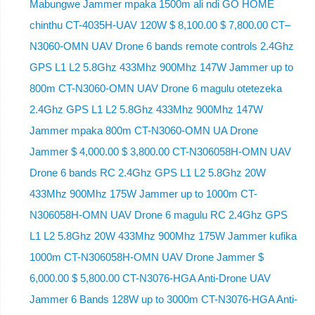
Mabungwe Jammer mpaka 1500m ali ndi GO HOME
chinthu CT-4035H-UAV 120W $ 8,100.00 $ 7,800.00 CT–
N3060-OMN UAV Drone 6 bands remote controls 2.4Ghz
GPS L1 L2 5.8Ghz 433Mhz 900Mhz 147W Jammer up to
800m CT-N3060-OMN UAV Drone 6 magulu otetezeka
2.4Ghz GPS L1 L2 5.8Ghz 433Mhz 900Mhz 147W
Jammer mpaka 800m CT-N3060-OMN UA Drone
Jammer $ 4,000.00 $ 3,800.00 CT-N306058H-OMN UAV
Drone 6 bands RC 2.4Ghz GPS L1 L2 5.8Ghz 20W
433Mhz 900Mhz 175W Jammer up to 1000m CT-
N306058H-OMN UAV Drone 6 magulu RC 2.4Ghz GPS
L1 L2 5.8Ghz 20W 433Mhz 900Mhz 175W Jammer kufika
1000m CT-N306058H-OMN UAV Drone Jammer $
6,000.00 $ 5,800.00 CT-N3076-HGA Anti-Drone UAV
Jammer 6 Bands 128W up to 3000m CT-N3076-HGA ​​Anti-