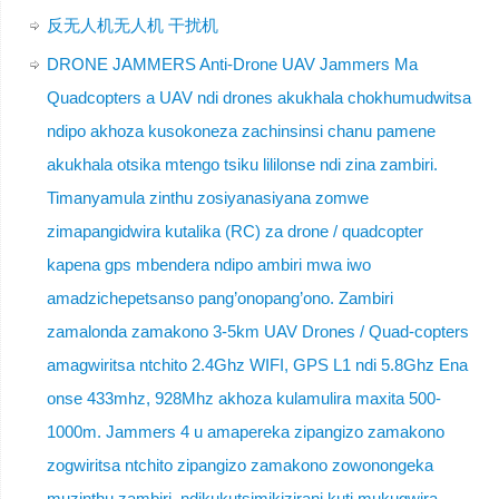
反无人机无人机 干扰机
DRONE JAMMERS Anti-Drone UAV Jammers Ma
Quadcopters a UAV ndi drones akukhala chokhumudwitsa
ndipo akhoza kusokoneza zachinsinsi chanu pamene
akukhala otsika mtengo tsiku lililonse ndi zina zambiri.
Timanyamula zinthu zosiyanasiyana zomwe
zimapangidwira kutalika (RC) za drone / quadcopter
kapena gps mbendera ndipo ambiri mwa iwo
amadzichepetsanso pang’onopang’ono. Zambiri
zamalonda zamakono 3-5km UAV Drones / Quad-copters
amagwiritsa ntchito 2.4Ghz WIFI, GPS L1 ndi 5.8Ghz Ena
onse 433mhz, 928Mhz akhoza kulamulira maxita 500-
1000m. Jammers 4 u amapereka zipangizo zamakono
zogwiritsa ntchito zipangizo zamakono zowonongeka
muzinthu zambiri, ndikukutsimikizirani kuti mukugwira