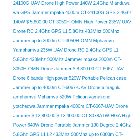
24100G UAV Drone High Power 140W 2.4Ghz Mlanduwu
wa GPS Jammer mpaka 4000m CT-24100G GPS 2.4Ghz
140W $ 5,800.00 CT-3050H-OMN High Power 235W UAV
Drone RC 2.4Ghz GPS L1 5.8Ghz 433Mhz 900Mhz
Jammer up to 2000m CT-3050H-OMN Mphamvu
Yamphamvu 235W UAV Drone RC 2.4Ghz GPS L1
5.8Ghz 433Mhz 900Mhz Jammer mpaka 2000m CT-
3050H-OMN Drone Jammer $ 8,800.00 CT-6067-UAV
Drone 6 bands High power 520W Portable Pelican case
Jammer up to 4000m CT-6067-UAV Drone 6 magulu
amphamvu Mphamvu 520W Pelican yamakono
yotchedwa Jammer mpaka 4000m CT-6067-UAV Drone
Jammer $ 12,800.00 $ 12,400.00 CT-8078ATW-HGA High
Power 640W Drone Portable Jammer 180 Degree 2.4Ghz
5.8Ghz GPS L1 L2 433Mhz 900Mhz up to 6000m CT-