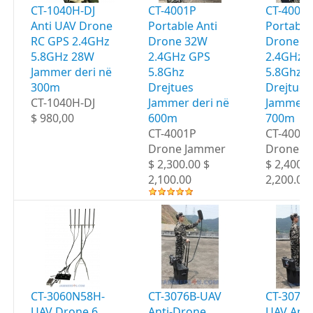
CT-1040H-DJ
CT-4001P
CT-4002
Anti UAV Drone
Portable Anti
Portable
RC GPS 2.4GHz
Drone 32W
Drone 3
5.8GHz 28W
2.4GHz GPS
2.4GHz 
Jammer deri në
5.8Ghz
5.8Ghz
300m
Drejtues
Drejtues
CT-1040H-DJ
Jammer deri në
Jammer d
$ 980,00
600m
700m
CT-4001P
CT-4002
Drone Jammer
Drone J
$ 2,300.00 $
$ 2,400.0
2,100.00
2,200.00
CT-3060N58H-
CT-3076B-UAV
CT-3076
UAV Drone 6
Anti-Drone
UAV Anti