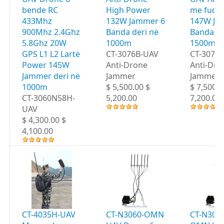
bende RC
High Power
me fuqi t
433Mhz
132W Jammer 6
147W Ja
900Mhz 2.4Ghz
Banda deri në
Banda de
5.8Ghz 20W
1000m
1500m
GPS L1 L2 Lartë
CT-3076B-UAV
CT-3076
Power 145W
Anti-Drone
Anti-Dro
Jammer deri në
Jammer
Jammer
1000m
$ 5,500.00 $
$ 7,500.0
CT-3060N58H-
5,200.00
7,200.00
UAV
$ 4,300.00 $
4,100.00
CT-4035H-UAV
CT-N3060-OMN
CT-N306