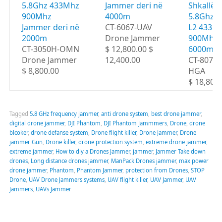
5.8Ghz 433Mhz
Jammer deri në
Shkallë 
900Mhz
4000m
5.8Ghz G
Jammer deri në
CT-6067-UAV
L2 433M
2000m
Drone Jammer
900Mhz d
CT-3050H-OMN
$ 12,800.00 $
6000m
Drone Jammer
12,400.00
CT-8078
$ 8,800.00
HGA
$ 18,800
Tagged
5.8 GHz frequency jammer
,
anti drone system
,
best drone jammer
,
digital drone jammer
,
DJI Phantom
,
DJI Phantom Jammmers
,
Drone
,
drone
blcoker
,
drone defanse system
,
Drone flight killer
,
Drone Jammer
,
Drone
jammer Gun
,
Drone killer
,
drone protection system
,
extreme drone jammer
,
extreme jammer
,
How to diy a Drones Jammer
,
jammer
,
Jammer Take down
drones
,
Long distance drones jammer
,
ManPack Drones jammer
,
max power
drone jammer
,
Phantom
,
Phantom Jammer
,
protection from Drones
,
STOP
Drone
,
UAV Drone Jammers systems
,
UAV flight killer
,
UAV Jammer
,
UAV
Jammers
,
UAVs Jammer