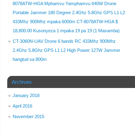
8078ATW-HGA Mphamvu Yamphamvu 640W Drone
Portable Jammer 180 Degree 2.4Ghz 5.8Ghz GPS L1 L2
433Mhz 900Mhz mpaka 6000m CT-8078ATW-HGA $
18,800.00 Kusonyeza 1 mpaka 19 pa 19 (1 Masamba)
CT-3060N-UAV Drone 6 bands RC 433Mhz 900Mhz
2.4Ghz 5.8Ghz GPS L1 L2 High Power 127W Jammer
hangtud sa 800m
Archives
January 2018
April 2016
November 2015