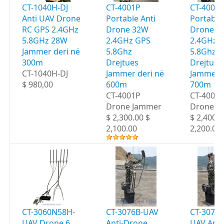
CT-1040H-DJ
CT-4001P
CT-4002
Anti UAV Drone
Portable Anti
Portable
RC GPS 2.4GHz
Drone 32W
Drone 3
5.8GHz 28W
2.4GHz GPS
2.4GHz 
Jammer deri në
5.8Ghz
5.8Ghz
300m
Drejtues
Drejtues
CT-1040H-DJ
Jammer deri në
Jammer d
$ 980,00
600m
700m
CT-4001P
CT-4002
Drone Jammer
Drone J
$ 2,300.00 $
$ 2,400.0
2,100.00
2,200.00
CT-3060N58H-
CT-3076B-UAV
CT-3076
UAV Drone 6
Anti-Drone
UAV Anti