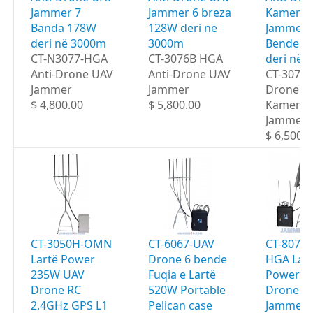
Jammer 7
Jammer 6 breza
Kamera
Banda 178W
128W deri në
Jammer 
deri në 3000m
3000m
Bende 1
CT-N3077-HGA
CT-3076B HGA
deri në 
Anti-Drone UAV
Anti-Drone UAV
CT-3077
Jammer
Jammer
Drone U
$ 4,800.00
$ 5,800.00
Kamera
Jammer
$ 6,500.0
CT-3050H-OMN
CT-6067-UAV
CT-8078
Lartë Power
Drone 6 bende
HGA Lar
235W UAV
Fuqia e Lartë
Power 6
Drone RC
520W Portable
Drone Po
2.4GHz GPS L1
Pelican case
Jammer 