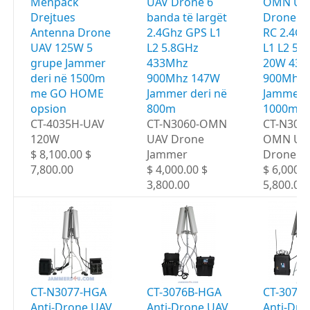
Menpack
UAV Drone 6
OMN UA
Drejtues
banda të largët
Drone 6
Antenna Drone
2.4Ghz GPS L1
RC 2.4G
UAV 125W 5
L2 5.8GHz
L1 L2 5.
grupe Jammer
433Mhz
20W 433
deri në 1500m
900Mhz 147W
900Mhz 
me GO HOME
Jammer deri në
Jammer d
opsion
800m
1000m
CT-4035H-UAV
CT-N3060-OMN
CT-N306
120W
UAV Drone
OMN UA
$ 8,100.00 $
Jammer
Drone J
7,800.00
$ 4,000.00 $
$ 6,000.0
3,800.00
5,800.00
CT-N3077-HGA
CT-3076B-HGA
CT-3077
Anti-Drone UAV
Anti-Drone UAV
Anti-Dro