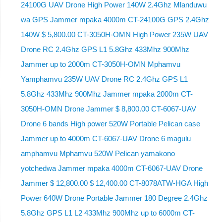
24100G UAV Drone High Power 140W 2.4Ghz Mlanduwu
wa GPS Jammer mpaka 4000m CT-24100G GPS 2.4Ghz
140W $ 5,800.00 CT-3050H-OMN High Power 235W UAV
Drone RC 2.4Ghz GPS L1 5.8Ghz 433Mhz 900Mhz
Jammer up to 2000m CT-3050H-OMN Mphamvu
Yamphamvu 235W UAV Drone RC 2.4Ghz GPS L1
5.8Ghz 433Mhz 900Mhz Jammer mpaka 2000m CT-
3050H-OMN Drone Jammer $ 8,800.00 CT-6067-UAV
Drone 6 bands High power 520W Portable Pelican case
Jammer up to 4000m CT-6067-UAV Drone 6 magulu
amphamvu Mphamvu 520W Pelican yamakono
yotchedwa Jammer mpaka 4000m CT-6067-UAV Drone
Jammer $ 12,800.00 $ 12,400.00 CT-8078ATW-HGA High
Power 640W Drone Portable Jammer 180 Degree 2.4Ghz
5.8Ghz GPS L1 L2 433Mhz 900Mhz up to 6000m CT-