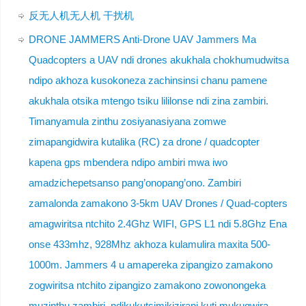
反无人机无人机 干扰机
DRONE JAMMERS Anti-Drone UAV Jammers Ma
Quadcopters a UAV ndi drones akukhala chokhumudwitsa
ndipo akhoza kusokoneza zachinsinsi chanu pamene
akukhala otsika mtengo tsiku lililonse ndi zina zambiri.
Timanyamula zinthu zosiyanasiyana zomwe
zimapangidwira kutalika (RC) za drone / quadcopter
kapena gps mbendera ndipo ambiri mwa iwo
amadzichepetsanso pang’onopang’ono. Zambiri
zamalonda zamakono 3-5km UAV Drones / Quad-copters
amagwiritsa ntchito 2.4Ghz WIFI, GPS L1 ndi 5.8Ghz Ena
onse 433mhz, 928Mhz akhoza kulamulira maxita 500-
1000m. Jammers 4 u amapereka zipangizo zamakono
zogwiritsa ntchito zipangizo zamakono zowonongeka
muzinthu zambiri, ndikukutsimikizirani kuti mukugwira