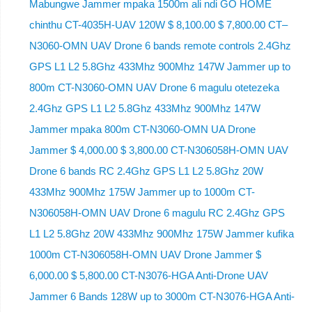
Mabungwe Jammer mpaka 1500m ali ndi GO HOME
chinthu CT-4035H-UAV 120W $ 8,100.00 $ 7,800.00 CT–
N3060-OMN UAV Drone 6 bands remote controls 2.4Ghz
GPS L1 L2 5.8Ghz 433Mhz 900Mhz 147W Jammer up to
800m CT-N3060-OMN UAV Drone 6 magulu otetezeka
2.4Ghz GPS L1 L2 5.8Ghz 433Mhz 900Mhz 147W
Jammer mpaka 800m CT-N3060-OMN UA Drone
Jammer $ 4,000.00 $ 3,800.00 CT-N306058H-OMN UAV
Drone 6 bands RC 2.4Ghz GPS L1 L2 5.8Ghz 20W
433Mhz 900Mhz 175W Jammer up to 1000m CT-
N306058H-OMN UAV Drone 6 magulu RC 2.4Ghz GPS
L1 L2 5.8Ghz 20W 433Mhz 900Mhz 175W Jammer kufika
1000m CT-N306058H-OMN UAV Drone Jammer $
6,000.00 $ 5,800.00 CT-N3076-HGA Anti-Drone UAV
Jammer 6 Bands 128W up to 3000m CT-N3076-HGA ​​Anti-