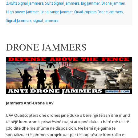
2.4Ghz Signal Jammers
,
5Ghz Signal Jammers
,
Big Jammer
,
Drone Jammer
,
High power Jammer
,
Long range Jammer
,
Quad-copters Drone Jammers
,
Signal Jammers
,
signal jammers
DRONE JAMMERS
Jammers
Anti-Drone UAV
UAV Quadcopters dhe drones janë duke u bërë një telash dhe mund
të bëjë kompromis privatësinë tuaj si ata janë duke u bërë më të lirë
çdo ditë dhe më shumë në dispozicion.
Ne kemi një gamë të
specializuar të jammers projektuar për të shqetësuar kontrollin e