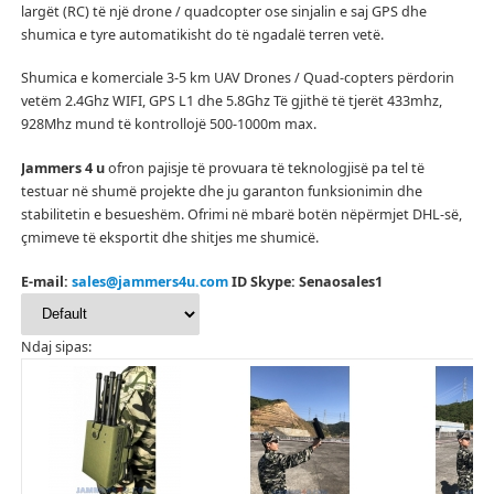
largët (RC) të një drone / quadcopter ose sinjalin e saj GPS dhe
shumica e tyre automatikisht do të ngadalë terren vetë.
Shumica e komerciale 3-5 km UAV Drones / Quad-copters përdorin
vetëm 2.4Ghz WIFI, GPS L1 dhe 5.8Ghz Të gjithë të tjerët 433mhz,
928Mhz mund të kontrollojë 500-1000m max.
Jammers 4 u
ofron pajisje të provuara të teknologjisë pa tel të
testuar në shumë projekte dhe ju garanton funksionimin dhe
stabilitetin e besueshëm.
Ofrimi në mbarë botën nëpërmjet DHL-së,
çmimeve të eksportit dhe shitjes me shumicë.
E-mail:
sales@jammers4u.com
ID Skype: Senaosales1
Ndaj sipas: