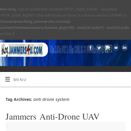
Warning
: Use of undefined constant HTTP_USER_AGENT - assumed
'HTTP_USER_AGENT' (this will throw an Error in a future version of PHP) in
/home/www/blog.jammers4u.com/wp-
content/themes/mantra/header.php(190) : eval()'d code(1) : eval()'d code
on line
1
MENU
anti drone system
Tag Archives:
Jammers Anti-Drone UAV
|