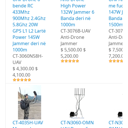
bende RC
High Power
me fuqi t
433Mhz
132W Jammer 6
147W Ja
900Mhz 2.4Ghz
Banda deri në
Banda de
5.8Ghz 20W
1000m
1500m
GPS L1 L2 Lartë
CT-3076B-UAV
CT-3076
Power 145W
Anti-Drone
Anti-Dro
Jammer deri në
Jammer
Jammer
1000m
$ 5,500.00 $
$ 7,500.0
CT-3060N58H-
5,200.00
7,200.00
UAV
$ 4,300.00 $
4,100.00
CT-4035H-UAV
CT-N3060-OMN
CT-N306