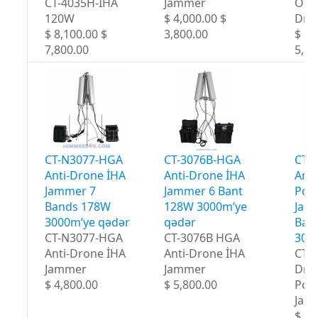
CT-4035H-İHA
Jammer
OMN
120W
$ 4,000.00 $
Dro
$ 8,100.00 $
3,800.00
$ 6,
7,800.00
5,80
CT-N3077-HGA
CT-3076B-HGA
CT-
Anti-Drone İHA
Anti-Drone İHA
Anti
Jammer 7
Jammer 6 Bant
Port
Bands 178W
128W 3000m’ye
Jam
3000m’ye qədər
qədər
Ban
CT-N3077-HGA
CT-3076B HGA
300
Anti-Drone İHA
Anti-Drone İHA
CT-
Jammer
Jammer
Dro
$ 4,800.00
$ 5,800.00
Port
Jam
$ 6,