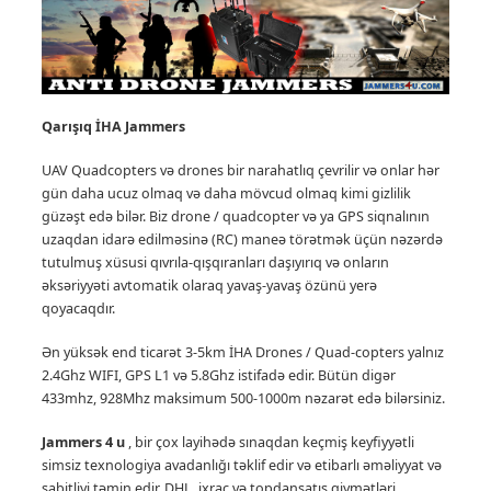
Qarışıq İHA
Jammers
UAV Quadcopters və drones bir narahatlıq çevrilir və onlar hər
gün daha ucuz olmaq və daha mövcud olmaq kimi gizlilik
güzəşt edə bilər.
Biz drone / quadcopter və ya GPS siqnalının
uzaqdan idarə edilməsinə (RC) maneə törətmək üçün nəzərdə
tutulmuş xüsusi qıvrıla-qışqıranları daşıyırıq və onların
əksəriyyəti avtomatik olaraq yavaş-yavaş özünü yerə
qoyacaqdır.
Ən yüksək end ticarət 3-5km İHA Drones / Quad-copters yalnız
2.4Ghz WIFI, GPS L1 və 5.8Ghz istifadə edir. Bütün digər
433mhz, 928Mhz maksimum 500-1000m nəzarət edə bilərsiniz.
Jammers 4 u
, bir çox layihədə sınaqdan keçmiş keyfiyyətli
simsiz texnologiya avadanlığı təklif edir və etibarlı əməliyyat və
sabitliyi təmin edir.
DHL, ixrac və topdansatış qiymətləri