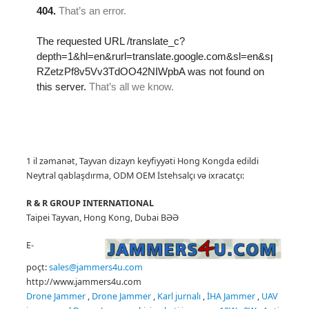
1 il zəmanət, Tayvan dizayn keyfiyyəti Hong Kongda edildi
Neytral qablaşdırma, ODM OEM İstehsalçı
və ixracatçı:
R & R GROUP INTERNATIONAL
Taipei Tayvan, Hong Kong, Dubai BƏƏ
E-
poçt:
sales@jammers4u.com
http://www.jammers4u.com
Drone Jammer
,
Drone Jammer
,
Karl
jurnalı
,
İHA Jammer
,
UAV