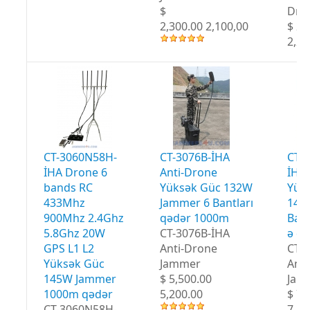
$
Dro
2,300.00 2,100,00
$ 2,
2,20
CT-3060N58H-
CT-3076B-İHA
CT-
İHA Drone 6
Anti-Drone
İHA 
bands RC
Yüksək Güc 132W
Yük
433Mhz
Jammer 6 Bantları
147
900Mhz 2.4Ghz
qədər 1000m
Bant
5.8Ghz 20W
CT-3076B-İHA
ə qə
GPS L1 L2
Anti-Drone
CT-
Yüksək Güc
Jammer
Anti
145W Jammer
$ 5,500.00
Jam
1000m qədər
5,200.00
$ 7,
CT-3060N58H-
7,20