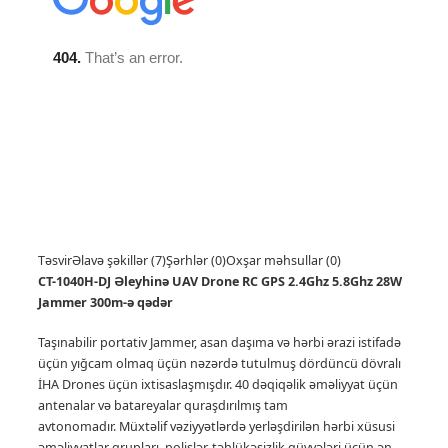
Təsvir
Əlavə şəkillər (7)
Şərhlər (0)
Oxşar məhsullar (0)
CT-1040H-DJ Əleyhinə UAV Drone RC GPS 2.4Ghz 5.8Ghz 28W
Jammer 300m-ə qədər
Taşınabilir portativ Jammer, asan daşıma və hərbi ərazi istifadə
üçün yığcam olmaq üçün nəzərdə tutulmuş dördüncü dövralı
İHA Drones üçün ixtisaslaşmışdır.
40 dəqiqəlik əməliyyat üçün
antenalar və batareyalar quraşdırılmış tam
avtonomadır.
Müxtəlif vəziyyətlərdə yerləşdirilən hərbi xüsusi
əməliyyatlar qrupları, polislər, təhlükəsizlik qüvvələri üçün ən