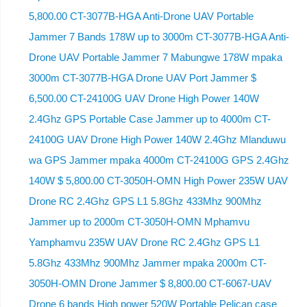
5,800.00 CT-3077B-HGA Anti-Drone UAV Portable
Jammer 7 Bands 178W up to 3000m CT-3077B-HGA Anti-
Drone UAV Portable Jammer 7 Mabungwe 178W mpaka
3000m CT-3077B-HGA Drone UAV Port Jammer $
6,500.00 CT-24100G UAV Drone High Power 140W
2.4Ghz GPS Portable Case Jammer up to 4000m CT-
24100G UAV Drone High Power 140W 2.4Ghz Mlanduwu
wa GPS Jammer mpaka 4000m CT-24100G GPS 2.4Ghz
140W $ 5,800.00 CT-3050H-OMN High Power 235W UAV
Drone RC 2.4Ghz GPS L1 5.8Ghz 433Mhz 900Mhz
Jammer up to 2000m CT-3050H-OMN Mphamvu
Yamphamvu 235W UAV Drone RC 2.4Ghz GPS L1
5.8Ghz 433Mhz 900Mhz Jammer mpaka 2000m CT-
3050H-OMN Drone Jammer $ 8,800.00 CT-6067-UAV
Drone 6 bands High power 520W Portable Pelican case