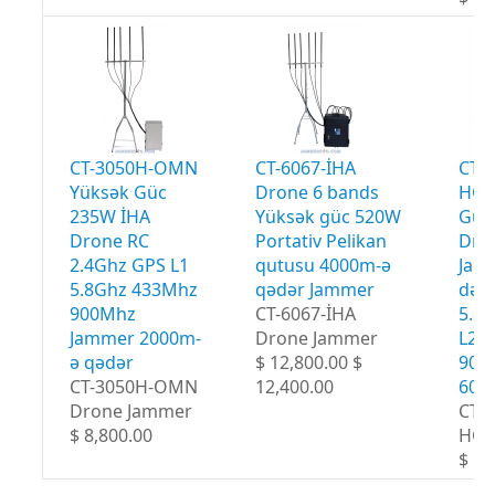
CT-3050H-OMN
CT-6067-İHA
CT-
Yüksək Güc
Drone 6 bands
HGA
235W İHA
Yüksək güc 520W
Güc
Drone RC
Portativ Pelikan
Dro
2.4Ghz GPS L1
qutusu 4000m-ə
Jam
5.8Ghz 433Mhz
qədər Jammer
dər
900Mhz
CT-6067-İHA
5.8
Jammer 2000m-
Drone Jammer
L2 
ə qədər
$ 12,800.00 $
900
CT-3050H-OMN
12,400.00
600
Drone Jammer
CT-
$ 8,800.00
HG
$ 18