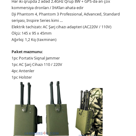
Hər iki qrupda 2 ədəd 2.4GHz Qrup 8W + GPS-də ən çox
kommersiya dronları / İHA’ları əhatə edir
Dji Phantom 4, Phantom 3 Professional, Advanced, Standard
seriyası, Inspire Series kimi …
Elektrik təchizatı: AC Şarj cihazı adapteri (AC220V / 110V)
Ölçü: 145 x 95 x 45mm
Ağırlıq: 1,2 Kq (təxminən)
Paket məzmunu:
1pc Portativ Siqnal Jammer
1pc AC Şarj Cihazı 110 / 220V
4pc Antenler
1pc Holster