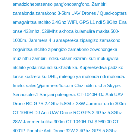
amadzichepetsanso pang’onopang’ono. Zambiri
zamalonda zamakono 3-5km UAV Drones / Quad-copters
amagwiritsa ntchito 2.4Ghz WIFI, GPS L1 ndi 5.8Ghz Ena
onse 433mhz, 928Mhz akhoza kulamulira maxita 500-
1000m. Jammers 4 u amapereka zipangizo zamakono
zogwiritsa ntchito zipangizo zamakono zowonongeka
muzinthu zambiri, ndikukutsimikizirani kuti mukugwira
ntchito yodalirika ndi kukhazikika. Kuperekedwa padziko
lonse kudzera ku DHL, mitengo ya malonda ndi malonda.
Imelo: sales@jammers4u.com Chizindikiro cha Skype:
Senaosales1 Sanjani potengera: CT-1040H-DJ Anti UAV
Drone RC GPS 2.4Ghz 5.8Ghz 28W Jammer up to 300m
CT-1040H-DJ Anti UAV Drone RC GPS 2.4Ghz 5.8Ghz
28W Jammer kufika 300m CT-1040H-DJ $ 980.00 CT-
4001P Portable Anti Drone 32W 2.4Ghz GPS 5.8Ghz