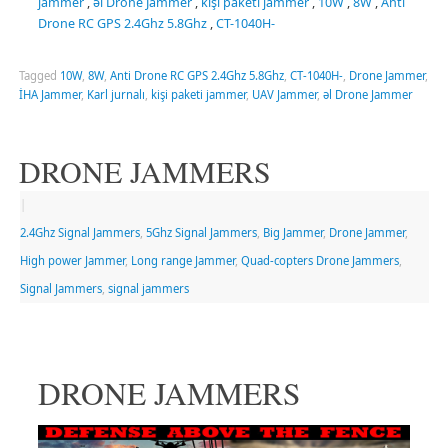
jammer
,
əl Drone Jammer
,
kişi paketi jammer
,
10W
,
8W
,
Anti
Drone RC GPS 2.4Ghz 5.8Ghz
,
CT-1040H-
Tagged
10W
,
8W
,
Anti Drone RC GPS 2.4Ghz 5.8Ghz
,
CT-1040H-
,
Drone Jammer
,
İHA Jammer
,
Karl jurnalı
,
kişi paketi jammer
,
UAV Jammer
,
əl Drone Jammer
DRONE JAMMERS
|
2.4Ghz Signal Jammers
,
5Ghz Signal Jammers
,
Big Jammer
,
Drone Jammer
,
High power Jammer
,
Long range Jammer
,
Quad-copters Drone Jammers
,
Signal Jammers
,
signal jammers
DRONE JAMMERS