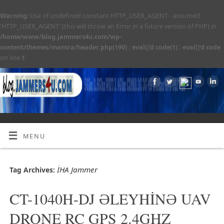
Warning
: Use of undefined constant HTTP_USER_AGENT - assumed
'HTTP_USER_AGENT' (this will throw an Error in a future version of PHP) in
/home/www/blog.jammers4u.com/wp-
content/themes/mantra/header.php(190) : eval()'d code(1) : eval()'d code
on line
1
MENU
İHA Jammer
Tag Archives:
CT-1040H-DJ ƏLEYHİNƏ UAV
DRONE RC GPS 2.4GHZ