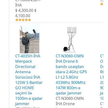
İHA
$ 4,300.00 $
4,100.00
CT-4035H-İHA
CT-N3060-OMN
CT-
Menpack
İHA Drone 6
OMN
Directional
bands uzaqdan
Dro
Antenna
idarə 2.4Ghz GPS
RC 
Sürücüsü İHA
L1 L2 5.8Ghz
L1 L
125W 5 Bantlar
433Mhz 900Mhz
20W
GO HOME
147W 800m-ə
900
seçimi ilə
qədər Jammer
Jam
1500m-ə qədər
CT-N3060-OMN
100
Jammer
İHA Drone
CT-