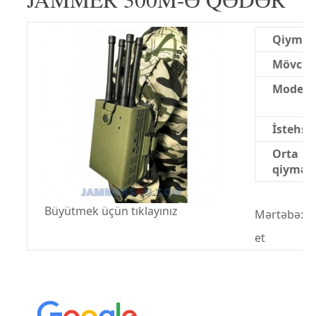
Qiymət
Mövcud
Model:
İstehsal
Orta
qiymət:
Büyütmek üçün tıklayınız
Mərtəbə:
et