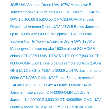
4035-UAV Antenna Drone UAV 107W Mabungwe 5
Jammer mpaka 1000m ndi GO HOME chinthu CT-4035-
UAV $ 6,100.00 $ 5,800.00 CT-4035H-UAV Menpack
Directional Antenna Drone UAV 125W 5 Bands Jammer
up to 1500m with GO HOME option CT-4035H-UAV
Yogwira Ntchito Yogwira Antenna Drone UAV 125W 5
Mabungwe Jammer mpaka 1500m ali ndi GO HOME
chinthu CT-4035H-UAV 120W $ 8,100.00 $ 7,800.00 CT–
N3060-OMN UAV Drone 6 bands remote controls 2.4Ghz
GPS L1 L2 5.8Ghz 433Mhz 900Mhz 147W Jammer up to
800m CT-N3060-OMN UAV Drone 6 magulu otetezeka
2.4Ghz GPS L1 L2 5.8Ghz 433Mhz 900Mhz 147W
Jammer mpaka 800m CT-N3060-OMN UA Drone
Jammer $ 4,000.00 $ 3,800.00 CT-N306058H-OMN UAV
Drone 6 bands RC 2.4Ghz GPS L1 L2 5.8Ghz 20W