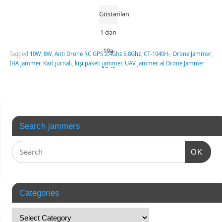
Göstərilən
1 dən
19ə
Tagged
10W
,
8W
,
Anti Drone RC GPS 2.4Ghz 5.8Ghz
,
CT-1040H-
,
Drone Jammer
,
İHA Jammer
,
Karl jurnalı
,
kişi paketi jammer
,
UAV Jammer
,
əl Drone Jammer
19 (1
Səhifə)
Search jammers
OK
Categories