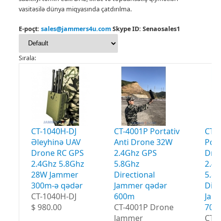
vasitəsilə dünya miqyasında çatdırılma.
E-poçt:
sales@jammers4u.com
Skype ID: Senaosales1
Sırala:
CT-1040H-DJ
CT-4001P Portativ
CT-
Əleyhinə UAV
Anti Drone 32W
Port
Drone RC GPS
2.4Ghz GPS
Dro
2.4Ghz 5.8Ghz
5.8Ghz
2.4
28W Jammer
Directional
5.8
300m-ə qədər
Jammer qədər
Dire
CT-1040H-DJ
600m
Jam
$ 980.00
CT-4001P Drone
700
Jammer
CT-