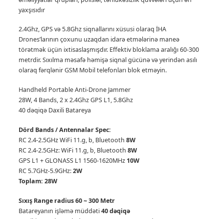
yaxşısıdır
2.4Ghz, GPS və 5.8Ghz siqnallarını xüsusi olaraq İHA
Drones’larının çoxunu uzaqdan idarə etmələrinə maneə
törətmək üçün ixtisaslaşmışdır. Effektiv bloklama aralığı 60-300
metrdir.
Sıxılma məsafə həmişə siqnal gücünə və yerindən asılı
olaraq fərqlənir GSM Mobil telefonları blok etməyin.
Handheld Portable Anti-Drone Jammer
28W, 4 Bands, 2 x 2.4Ghz GPS L1, 5.8Ghz
40 dəqiqə Daxili Batareya
Dörd Bands / Antennalar Spec:
RC 2.4-2.5GHz WiFi 11.g, b, Bluetooth
8W
RC 2.4-2.5GHz: WiFi 11.g, b, Bluetooth
8W
GPS L1 + GLONASS L1 1560-1620MHz
10W
RC 5.7GHz-5.9GHz:
2W
Toplam: 28W
Sıxış Range radius 60 ~ 300 Metr
Batareyanın işləmə müddəti
40 dəqiqə