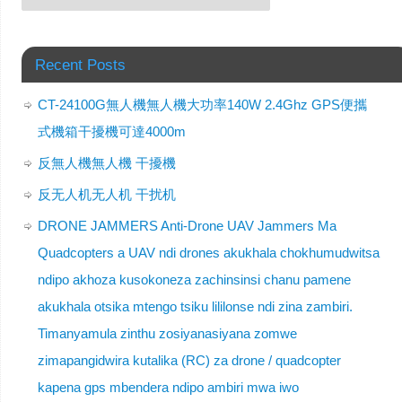
Recent Posts
CT-24100G無人機無人機大功率140W 2.4Ghz GPS便攜
式機箱干擾機可達4000m
反無人機無人機 干擾機
反无人机无人机 干扰机
DRONE JAMMERS Anti-Drone UAV Jammers Ma
Quadcopters a UAV ndi drones akukhala chokhumudwitsa
ndipo akhoza kusokoneza zachinsinsi chanu pamene
akukhala otsika mtengo tsiku lililonse ndi zina zambiri.
Timanyamula zinthu zosiyanasiyana zomwe
zimapangidwira kutalika (RC) za drone / quadcopter
kapena gps mbendera ndipo ambiri mwa iwo