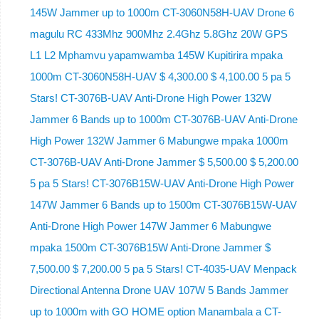
145W Jammer up to 1000m CT-3060N58H-UAV Drone 6
magulu RC 433Mhz 900Mhz 2.4Ghz 5.8Ghz 20W GPS
L1 L2 Mphamvu yapamwamba 145W Kupitirira mpaka
1000m CT-3060N58H-UAV $ 4,300.00 $ 4,100.00 5 pa 5
Stars! CT-3076B-UAV Anti-Drone High Power 132W
Jammer 6 Bands up to 1000m CT-3076B-UAV Anti-Drone
High Power 132W Jammer 6 Mabungwe mpaka 1000m
CT-3076B-UAV Anti-Drone Jammer $ 5,500.00 $ 5,200.00
5 pa 5 Stars! CT-3076B15W-UAV Anti-Drone High Power
147W Jammer 6 Bands up to 1500m CT-3076B15W-UAV
Anti-Drone High Power 147W Jammer 6 Mabungwe
mpaka 1500m CT-3076B15W Anti-Drone Jammer $
7,500.00 $ 7,200.00 5 pa 5 Stars! CT-4035-UAV Menpack
Directional Antenna Drone UAV 107W 5 Bands Jammer
up to 1000m with GO HOME option Manambala a CT-