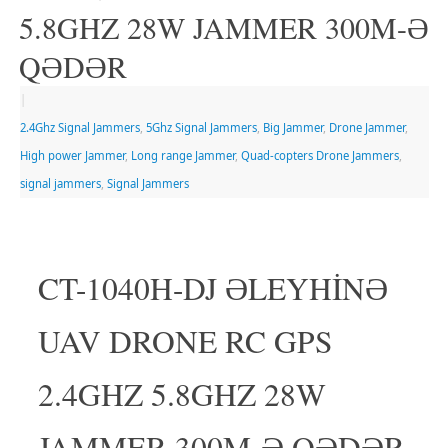
5.8GHZ 28W JAMMER 300M-Ə
QƏDƏR
|
2.4Ghz Signal Jammers
,
5Ghz Signal Jammers
,
Big Jammer
,
Drone Jammer
,
High power Jammer
,
Long range Jammer
,
Quad-copters Drone Jammers
,
signal jammers
,
Signal Jammers
CT-1040H-DJ ƏLEYHİNƏ
UAV DRONE RC GPS
2.4GHZ 5.8GHZ 28W
JAMMER 300M-Ə QƏDƏR