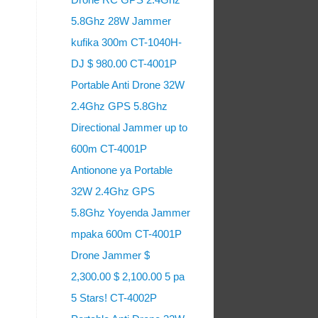
5.8Ghz 28W Jammer
kufika 300m CT-1040H-
DJ $ 980.00 CT-4001P
Portable Anti Drone 32W
2.4Ghz GPS 5.8Ghz
Directional Jammer up to
600m CT-4001P
Antionone ya Portable
32W 2.4Ghz GPS
5.8Ghz Yoyenda Jammer
mpaka 600m CT-4001P
Drone Jammer $
2,300.00 $ 2,100.00 5 pa
5 Stars! CT-4002P