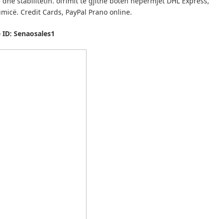
he stabilitetin.
ofrimit të gjithë botën nëpërmjet DHL Express,
umicë.
Credit Cards, PayPal Prano online.
 ID: Senaosales1