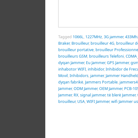
Tagged
1066L
,
1227MHz
,
3G jammer
,
433Mh
Braker
,
Brouilleur
,
brouilleur 4G
,
brouilleur 
brouilleur portative
,
brouilleur Professionne
brouilleurs GSM
,
brouilleurs Telefoni
,
CDMA 
dyqan Jammer
,
Eu Jammer
,
GPS Jammer
,
gsm
inhabotor WIFI
,
inhibidor
,
Inhibidor de Frec
Movil
,
Inhibidors
,
jammer
,
Jammer Handhel
dyqan fabrikë
,
Jammers Portable
,
jammers4
Jammer
,
ODM Jammer
,
OEM Jammer
,
PCB-10
Jammer
,
RX
,
signal jammer
,
të blerë Jammer
,
brouilleur
,
USA
,
WIFI Jammer
,
wifi Jammer u