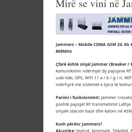
Mirë se vini në 
Jammers – Mobile CDMA GSM 2G 3G 4
868MHz
Çfarë është sinjal Jammer (Breaker / 
komunikimin ndërmjet dy pajisjeve RF W
uoki-toki, GPS, WiFi 11 a / b / g / n, W
ndërhyrë me sistemet e tjera të komun
Parimi i funksionimit:
Jammer rrezatoj
poshtë pajisjet RF transmetimit Lidhj
sinjale stacion bazë dhe kaloni në AS
Kush përdor Jammers?
Akustike:
teatrot, kinematë, Shkollat, 