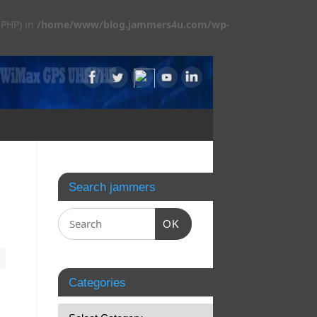
 PHP) in
/home/www/blog.jammers4u.com/wp-
Search jammers
OK
Categories