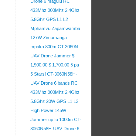
Drone 6 magulu RC
433Mhz 900Mhz 2.4Ghz
5.8Ghz GPS L1 L2
Mphamvu Zapamwamba
127W Zimamanga
mpaka 800m CT-3060N
UAV Drone Jammer $
1,900.00 $ 1,700.00 5 pa
5 Stars! CT-3060N58H-
UAV Drone 6 bands RC
433Mhz 900Mhz 2.4Ghz
5.8Ghz 20W GPS L1 L2
High Power 145W
Jammer up to 1000m CT-
3060N58H-UAV Drone 6