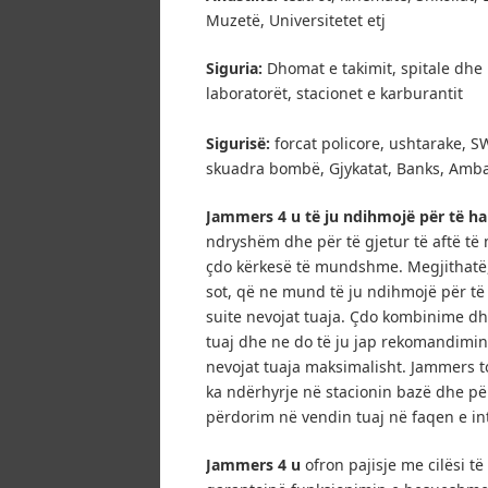
Muzetë, Universitetet etj
Siguria:
Dhomat e takimit, spitale dhe
laboratorët, stacionet e karburantit
Sigurisë:
forcat policore, ushtarake, SW
skuadra bombë, Gjykatat, Banks, Amba
Jammers 4 u të ju ndihmojë për të har
ndryshëm dhe për të gjetur të aftë të 
çdo kërkesë të mundshme.
Megjithatë
sot, që ne mund të ju ndihmojë për t
suite nevojat tuaja.
Çdo kombinime dhe
tuaj dhe ne do të ju jap rekomandimin
nevojat tuaja maksimalisht.
Jammers to
ka ndërhyrje në stacionin bazë dhe për
përdorim në vendin tuaj në faqen e in
Jammers 4 u
ofron pajisje me cilësi t