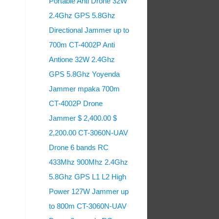
Portable Anti Drone 32W
2.4Ghz GPS 5.8Ghz
Directional Jammer up to
700m CT-4002P Anti
Antione 32W 2.4Ghz
GPS 5.8Ghz Yoyenda
Jammer mpaka 700m
CT-4002P Drone
Jammer $ 2,400.00 $
2,200.00 CT-3060N-UAV
Drone 6 bands RC
433Mhz 900Mhz 2.4Ghz
5.8Ghz GPS L1 L2 High
Power 127W Jammer up
to 800m CT-3060N-UAV