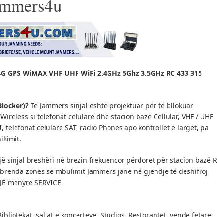
Jammers4u
G GPS WiMAX VHF UHF WiFi 2.4GHz 5Ghz 3.5GHz RC 433 315
Blocker)?
Të Jammers sinjal është projektuar për të bllokuar
ireless si telefonat celularë dhe stacion bazë Cellular, VHF / UHF
IFI, telefonat celularë SAT, radio Phones apo kontrollet e largët, pa
ikimit.
ë sinjal breshëri në brezin frekuencor përdoret për stacion bazë 
e brenda zonës së mbulimit Jammers janë në gjendje të deshifroj
NJË mënyrë SERVICE.
Bibliotekat, sallat e koncerteve, Studios, Restorantet, vende fetare,