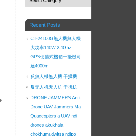
Recent Posts
CT-24100G無人機無人機
大功率140W 2.4Ghz
GPS便攜式機箱干擾機可
達4000m
反無人機無人機 干擾機
反无人机无人机 干扰机
DRONE JAMMERS Anti-
RF
Drone UAV Jammers Ma
Quadcopters a UAV ndi
drones akukhala
chokhumudwitsa ndipo