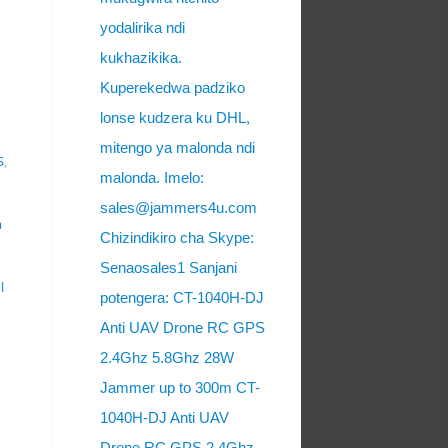
yodalirika ndi
kukhazikika.
Kuperekedwa padziko
lonse kudzera ku DHL,
mitengo ya malonda ndi
S
,
malonda. Imelo:
sales@jammers4u.com
a
Chizindikiro cha Skype:
Senaosales1 Sanjani
l
potengera: CT-1040H-DJ
Anti UAV Drone RC GPS
2.4Ghz 5.8Ghz 28W
Jammer up to 300m CT-
1040H-DJ Anti UAV
Drone RC GPS 2.4Ghz