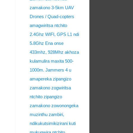
zamakono 3-5km UAV
Drones / Quad-copters
amagwiritsa ntchito
2.4Ghz WIFI, GPS L1 ndi
5.8Ghz Ena onse
433mhz, 928Mhz akhoza
kulamulira maxita 500-
1000m. Jammers 4 u
amapereka zipangizo
zamakono zogwiritsa
ntchito zipangizo
zamakono zowonongeka
muzinthu zambiri,
ndikukutsimikizirani kuti
mukugwira ntchito