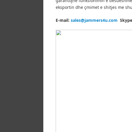
garantojnë funksionimin e besueshme d
eksportin dhe çmimet e shitjes me sh
E-mail:
sales@jammers4u.com
Skype