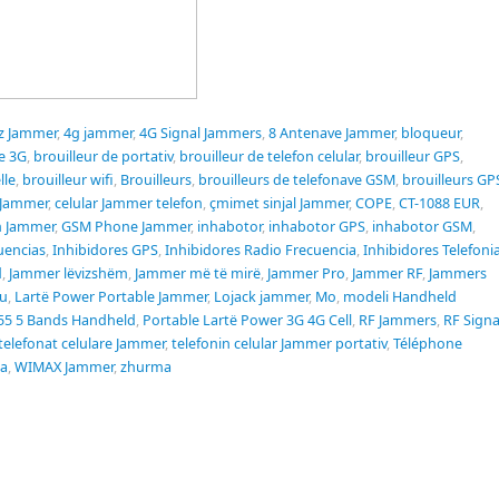
z Jammer
,
4g jammer
,
4G Signal Jammers
,
8 Antenave Jammer
,
bloqueur
,
de 3G
,
brouilleur de portativ
,
brouilleur de telefon celular
,
brouilleur GPS
,
lle
,
brouilleur wifi
,
Brouilleurs
,
brouilleurs de telefonave GSM
,
brouilleurs GP
Jammer
,
celular Jammer telefon
,
çmimet sinjal Jammer
,
COPE
,
CT-1088 EUR
,
 Jammer
,
GSM Phone Jammer
,
inhabotor
,
inhabotor GPS
,
inhabotor GSM
,
uencias
,
Inhibidores GPS
,
Inhibidores Radio Frecuencia
,
Inhibidores Telefoni
d
,
Jammer lëvizshëm
,
Jammer më të mirë
,
Jammer Pro
,
Jammer RF
,
Jammers
u
,
Lartë Power Portable Jammer
,
Lojack jammer
,
Mo
,
modeli Handheld
55 5 Bands Handheld
,
Portable Lartë Power 3G 4G Cell
,
RF Jammers
,
RF Signa
telefonat celulare Jammer
,
telefonin celular Jammer portativ
,
Téléphone
sa
,
WIMAX Jammer
,
zhurma