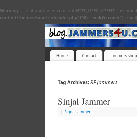
Warning
: Use of undefined constant HTTP_USER_AGENT - assumed 'H
content/themes/mantra/header.php(190) : eval()'d code(1) : eval(
Home
Contact
Jammers shop
RF Jammers
Tag Archives:
Sinjal Jammer
|
Signal Jammers