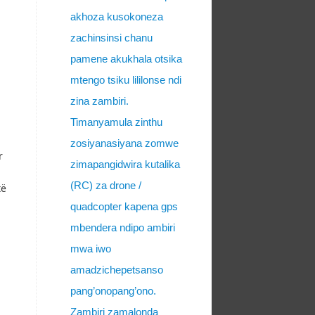
akhoza kusokoneza
zachinsinsi chanu
pamene akukhala otsika
mtengo tsiku lililonse ndi
zina zambiri.
Timanyamula zinthu
zosiyanasiyana zomwe
r
zimapangidwira kutalika
(RC) za drone /
të
quadcopter kapena gps
mbendera ndipo ambiri
mwa iwo
amadzichepetsanso
pang’onopang’ono.
Zambiri zamalonda