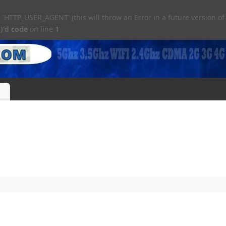
TTP_USER_AGENT' (this will throw an Error in a future version of
)'d code
on line
1