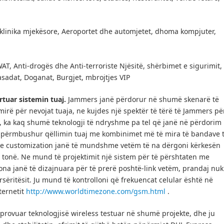
 klinika mjekësore, Aeroportet dhe automjetet, dhoma kompjuter,
AT, Anti-drogës dhe Anti-terroriste Njësitë, shërbimet e sigurimit,
sadat, Doganat, Burgjet, mbrojtjes VIP
tuar sistemin tuaj.
Jammers janë përdorur në shumë skenarë të
mirë për nevojat tuaja, ne kujdes një spektër të tërë të Jammers pë
, ka kaq shumë teknologji të ndryshme pa tel që janë në përdorim
ë përmbushur qëllimin tuaj me kombinimet më të mira të bandave 
 customization janë të mundshme vetëm të na dërgoni kërkesën
 tonë.
Ne mund të projektimit një sistem për të përshtaten me
na janë të dizajnuara për të prerë poshtë-link vetëm, prandaj nuk
sëritësit.
Ju mund të kontrolloni që frekuencat celular është në
ternetit
http://www.worldtimezone.com/gsm.html
.
ë provuar teknologjisë wireless testuar në shumë projekte, dhe ju