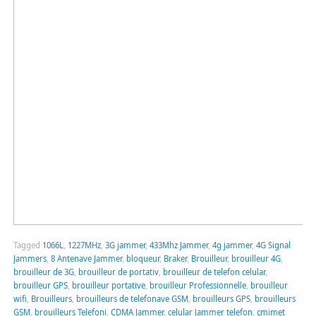
Tagged
1066L
,
1227MHz
,
3G jammer
,
433Mhz Jammer
,
4g jammer
,
4G Signal
Jammers
,
8 Antenave Jammer
,
bloqueur
,
Braker
,
Brouilleur
,
brouilleur 4G
,
brouilleur de 3G
,
brouilleur de portativ
,
brouilleur de telefon celular
,
brouilleur GPS
,
brouilleur portative
,
brouilleur Professionnelle
,
brouilleur
wifi
,
Brouilleurs
,
brouilleurs de telefonave GSM
,
brouilleurs GPS
,
brouilleurs
GSM
,
brouilleurs Telefoni
,
CDMA Jammer
,
celular Jammer telefon
,
çmimet