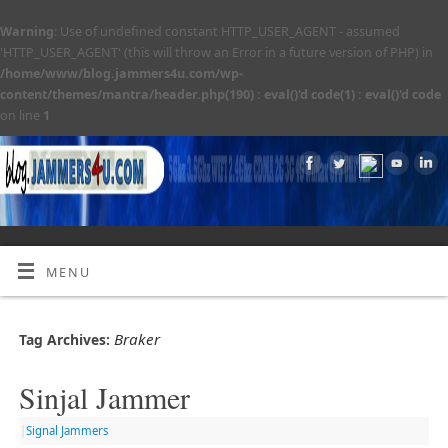
Warning
: Use of undefined constant HTTP_USER_AGENT - assumed
'HTTP_USER_AGENT' (this will throw an Error in a future version of PHP) in
/home/www/blog.jammers4u.com/wp-
content/themes/mantra/header.php(190) : eval()'d code(1) : eval()'d code
on line
1
MENU
Braker
Tag Archives:
Sinjal Jammer
|
Signal Jammers