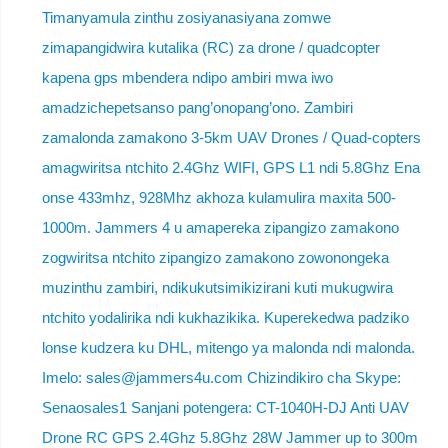
Timanyamula zinthu zosiyanasiyana zomwe
zimapangidwira kutalika (RC) za drone / quadcopter
kapena gps mbendera ndipo ambiri mwa iwo
amadzichepetsanso pang’onopang’ono. Zambiri
zamalonda zamakono 3-5km UAV Drones / Quad-copters
amagwiritsa ntchito 2.4Ghz WIFI, GPS L1 ndi 5.8Ghz Ena
onse 433mhz, 928Mhz akhoza kulamulira maxita 500-
1000m. Jammers 4 u amapereka zipangizo zamakono
zogwiritsa ntchito zipangizo zamakono zowonongeka
muzinthu zambiri, ndikukutsimikizirani kuti mukugwira
ntchito yodalirika ndi kukhazikika. Kuperekedwa padziko
lonse kudzera ku DHL, mitengo ya malonda ndi malonda.
Imelo: sales@jammers4u.com Chizindikiro cha Skype:
Senaosales1 Sanjani potengera: CT-1040H-DJ Anti UAV
Drone RC GPS 2.4Ghz 5.8Ghz 28W Jammer up to 300m