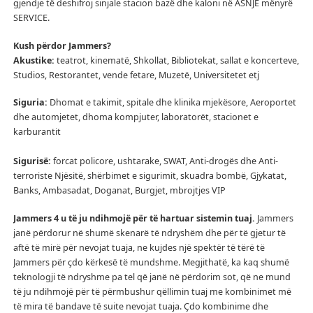
gjendje të deshifroj sinjale stacion bazë dhe kaloni në ASNJË mënyrë
SERVICE.
Kush përdor Jammers?
Akustike:
teatrot, kinematë, Shkollat, Bibliotekat, sallat e koncerteve,
Studios, Restorantet, vende fetare, Muzetë, Universitetet etj
Siguria:
Dhomat e takimit, spitale dhe klinika mjekësore, Aeroportet
dhe automjetet, dhoma kompjuter, laboratorët, stacionet e
karburantit
Sigurisë:
forcat policore, ushtarake, SWAT, Anti-drogës dhe Anti-
terroriste Njësitë, shërbimet e sigurimit, skuadra bombë, Gjykatat,
Banks, Ambasadat, Doganat, Burgjet, mbrojtjes VIP
Jammers 4 u të ju ndihmojë për të hartuar sistemin tuaj.
Jammers
janë përdorur në shumë skenarë të ndryshëm dhe për të gjetur të
aftë të mirë për nevojat tuaja, ne kujdes një spektër të tërë të
Jammers për çdo kërkesë të mundshme.
Megjithatë, ka kaq shumë
teknologji të ndryshme pa tel që janë në përdorim sot, që ne mund
të ju ndihmojë për të përmbushur qëllimin tuaj me kombinimet më
të mira të bandave të suite nevojat tuaja.
Çdo kombinime dhe