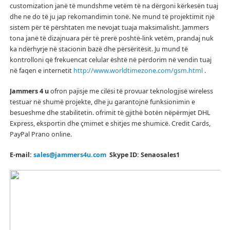
customization janë të mundshme vetëm të na dërgoni kërkesën tuaj
dhe ne do të ju jap rekomandimin tonë.
Ne mund të projektimit një
sistem për të përshtaten me nevojat tuaja maksimalisht.
Jammers
tona janë të dizajnuara për të prerë poshtë-link vetëm, prandaj nuk
ka ndërhyrje në stacionin bazë dhe përsëritësit.
Ju mund të
kontrolloni që frekuencat celular është në përdorim në vendin tuaj
në faqen e internetit
http://www.worldtimezone.com/gsm.html
.
Jammers 4 u
ofron pajisje me cilësi të provuar teknologjisë wireless
testuar në shumë projekte, dhe ju garantojnë funksionimin e
besueshme dhe stabilitetin.
ofrimit të gjithë botën nëpërmjet DHL
Express, eksportin dhe çmimet e shitjes me shumicë.
Credit Cards,
PayPal Prano online.
E-mail:
sales@jammers4u.com
Skype ID: Senaosales1