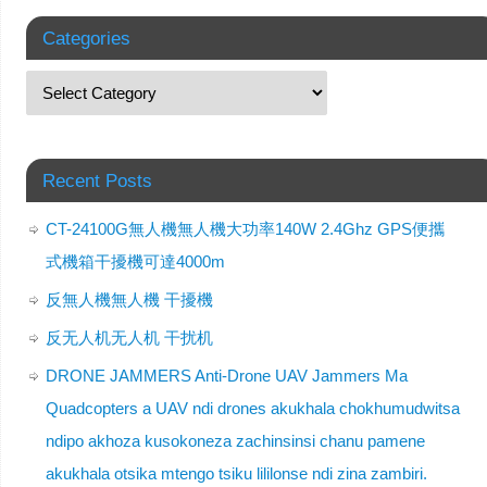
Categories
Recent Posts
CT-24100G無人機無人機大功率140W 2.4Ghz GPS便攜
式機箱干擾機可達4000m
反無人機無人機 干擾機
反无人机无人机 干扰机
DRONE JAMMERS Anti-Drone UAV Jammers Ma
Quadcopters a UAV ndi drones akukhala chokhumudwitsa
ndipo akhoza kusokoneza zachinsinsi chanu pamene
akukhala otsika mtengo tsiku lililonse ndi zina zambiri.