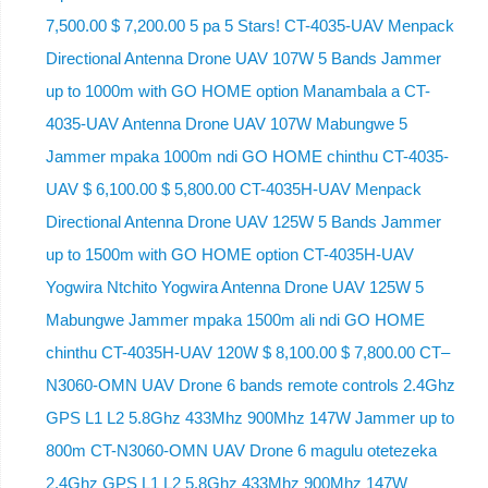
7,500.00 $ 7,200.00 5 pa 5 Stars! CT-4035-UAV Menpack
Directional Antenna Drone UAV 107W 5 Bands Jammer
up to 1000m with GO HOME option Manambala a CT-
4035-UAV Antenna Drone UAV 107W Mabungwe 5
Jammer mpaka 1000m ndi GO HOME chinthu CT-4035-
UAV $ 6,100.00 $ 5,800.00 CT-4035H-UAV Menpack
Directional Antenna Drone UAV 125W 5 Bands Jammer
up to 1500m with GO HOME option CT-4035H-UAV
Yogwira Ntchito Yogwira Antenna Drone UAV 125W 5
Mabungwe Jammer mpaka 1500m ali ndi GO HOME
chinthu CT-4035H-UAV 120W $ 8,100.00 $ 7,800.00 CT–
N3060-OMN UAV Drone 6 bands remote controls 2.4Ghz
GPS L1 L2 5.8Ghz 433Mhz 900Mhz 147W Jammer up to
800m CT-N3060-OMN UAV Drone 6 magulu otetezeka
2.4Ghz GPS L1 L2 5.8Ghz 433Mhz 900Mhz 147W