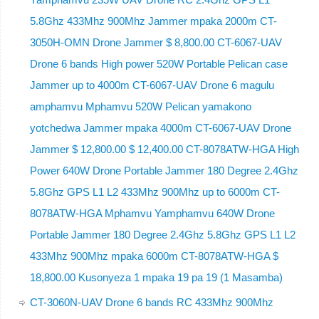
5.8Ghz 433Mhz 900Mhz Jammer mpaka 2000m CT-
3050H-OMN Drone Jammer $ 8,800.00 CT-6067-UAV
Drone 6 bands High power 520W Portable Pelican case
Jammer up to 4000m CT-6067-UAV Drone 6 magulu
amphamvu Mphamvu 520W Pelican yamakono
yotchedwa Jammer mpaka 4000m CT-6067-UAV Drone
Jammer $ 12,800.00 $ 12,400.00 CT-8078ATW-HGA High
Power 640W Drone Portable Jammer 180 Degree 2.4Ghz
5.8Ghz GPS L1 L2 433Mhz 900Mhz up to 6000m CT-
8078ATW-HGA Mphamvu Yamphamvu 640W Drone
Portable Jammer 180 Degree 2.4Ghz 5.8Ghz GPS L1 L2
433Mhz 900Mhz mpaka 6000m CT-8078ATW-HGA $
18,800.00 Kusonyeza 1 mpaka 19 pa 19 (1 Masamba)
CT-3060N-UAV Drone 6 bands RC 433Mhz 900Mhz