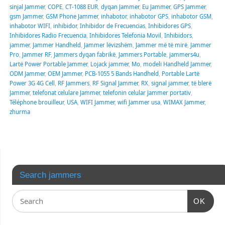
sinjal Jammer
,
COPE
,
CT-1088 EUR
,
dyqan Jammer
,
Eu Jammer
,
GPS Jammer
,
gsm Jammer
,
GSM Phone Jammer
,
inhabotor
,
inhabotor GPS
,
inhabotor GSM
,
inhabotor WIFI
,
inhibidor
,
Inhibidor de Frecuencias
,
Inhibidores GPS
,
Inhibidores Radio Frecuencia
,
Inhibidores Telefonia Movil
,
Inhibidors
,
jammer
,
Jammer Handheld
,
Jammer lëvizshëm
,
Jammer më të mirë
,
Jammer
Pro
,
Jammer RF
,
Jammers dyqan fabrikë
,
Jammers Portable
,
jammers4u
,
Lartë Power Portable Jammer
,
Lojack jammer
,
Mo
,
modeli Handheld Jammer
,
ODM Jammer
,
OEM Jammer
,
PCB-1055 5 Bands Handheld
,
Portable Lartë
Power 3G 4G Cell
,
RF Jammers
,
RF Signal Jammer
,
RX
,
signal jammer
,
të blerë
Jammer
,
telefonat celulare Jammer
,
telefonin celular Jammer portativ
,
Téléphone brouilleur
,
USA
,
WIFI Jammer
,
wifi Jammer usa
,
WIMAX Jammer
,
zhurma
Search jammers
OK