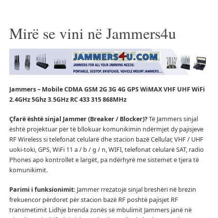
Mirë se vini në Jammers4u
Jammers – Mobile CDMA GSM 2G 3G 4G GPS WiMAX VHF UHF WiFi
2.4GHz 5Ghz 3.5GHz RC 433 315 868MHz
Çfarë është sinjal Jammer (Breaker / Blocker)?
Të Jammers sinjal
është projektuar për të bllokuar komunikimin ndërmjet dy pajisjeve
RF Wireless si telefonat celularë dhe stacion bazë Cellular, VHF / UHF
uoki-toki, GPS, WiFi 11 a / b / g / n, WIFI, telefonat celularë SAT, radio
Phones apo kontrollet e largët, pa ndërhyrë me sistemet e tjera të
komunikimit.
Parimi i funksionimit:
Jammer rrezatojë sinjal breshëri në brezin
frekuencor përdoret për stacion bazë RF poshtë pajisjet RF
transmetimit Lidhje brenda zonës së mbulimit Jammers janë në