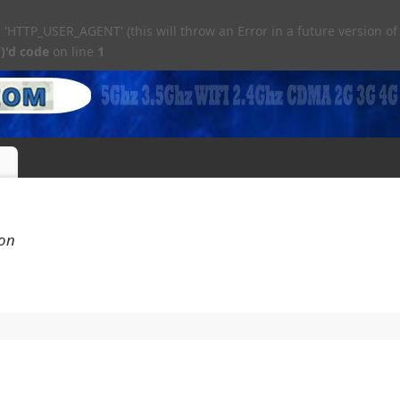
TTP_USER_AGENT' (this will throw an Error in a future version of
)'d code
on line
1
fon