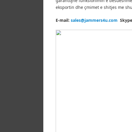
garantojnë funksionimin e besueshme d
eksportin dhe çmimet e shitjes me sh
E-mail:
sales@jammers4u.com
Skype