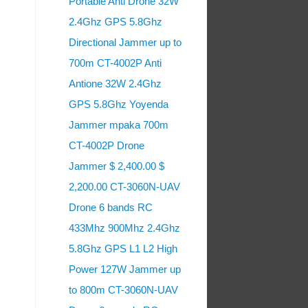
Portable Anti Drone 32W
2.4Ghz GPS 5.8Ghz
Directional Jammer up to
700m CT-4002P Anti
Antione 32W 2.4Ghz
GPS 5.8Ghz Yoyenda
Jammer mpaka 700m
CT-4002P Drone
Jammer $ 2,400.00 $
2,200.00 CT-3060N-UAV
Drone 6 bands RC
433Mhz 900Mhz 2.4Ghz
5.8Ghz GPS L1 L2 High
Power 127W Jammer up
to 800m CT-3060N-UAV