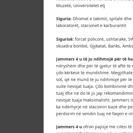
Muzetë, Universitetet etj
Siguria:
Dhomat e takimit, spitale dhe
laboratorët, stacionet e karburantit
Sigurisë:
forcat policore, ushtarake, SW
skuadra bombë, Gjykatat, Banks, Amba
Jammers 4 u të ju ndihmojë për të har
ndryshëm dhe për të gjetur të aftë të 
çdo kërkesë të mundshme.
Megjithatë
sot, që ne mund të ju ndihmojë për t
suite nevojat tuaja.
Çdo kombinime dhe
tuaj dhe ne do të ju jap rekomandimin
nevojat tuaja maksimalisht.
Jammers to
ka ndërhyrje në stacionin bazë dhe për
përdorim në vendin tuaj në faqen e in
Jammers 4 u
ofron pajisje me cilësi t