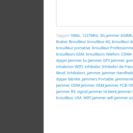
Tagged
1066L
,
1227MHz
,
3G jammer
,
433Mh
Braker
,
Brouilleur
,
brouilleur 4G
,
brouilleur 
brouilleur portative
,
brouilleur Professionne
brouilleurs GSM
,
brouilleurs Telefoni
,
CDMA 
dyqan Jammer
,
Eu Jammer
,
GPS Jammer
,
gsm
inhabotor WIFI
,
inhibidor
,
Inhibidor de Frec
Movil
,
Inhibidors
,
jammer
,
Jammer Handhel
dyqan fabrikë
,
Jammers Portable
,
jammers4
Jammer
,
ODM Jammer
,
OEM Jammer
,
PCB-10
Jammer
,
RX
,
signal jammer
,
të blerë Jammer
,
brouilleur
,
USA
,
WIFI Jammer
,
wifi Jammer u