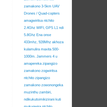
zamakono 3-5km UAV
Drones / Quad-copters
amagwiritsa ntchito
2.4Ghz WIFI, GPS L1 ndi
5.8Ghz Ena onse
433mhz, 928Mhz akhoza
kulamulira maxita 500-
1000m. Jammers 4 u
amapereka zipangizo
zamakono zogwiritsa
ntchito zipangizo
zamakono zowonongeka
muzinthu zambiri,
ndikukutsimikizirani kuti
mukugwira ntchito