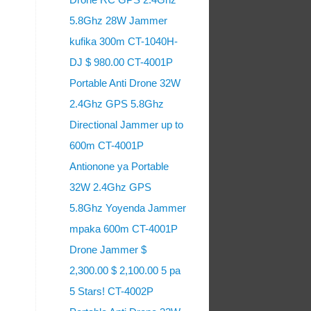
5.8Ghz 28W Jammer
kufika 300m CT-1040H-
DJ $ 980.00 CT-4001P
Portable Anti Drone 32W
2.4Ghz GPS 5.8Ghz
Directional Jammer up to
600m CT-4001P
Antionone ya Portable
32W 2.4Ghz GPS
5.8Ghz Yoyenda Jammer
mpaka 600m CT-4001P
Drone Jammer $
2,300.00 $ 2,100.00 5 pa
5 Stars! CT-4002P