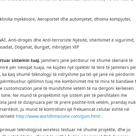
 klinika mjekësore, Aeroportet dhe automjetet, dhoma kompjuter,
AT, Anti-drogës dhe Anti-terroriste Njësitë, shërbimet e sigurimit,
sadat, Doganat, Burgjet, mbrojtjes VIP
tuar sistemin tuaj.
Jammers janë përdorur në shumë skenarë të
mirë për nevojat tuaja, ne kujdes një spektër të tërë të Jammers pë
, ka kaq shumë teknologji të ndryshme pa tel që janë në përdorim
ë përmbushur qëllimin tuaj me kombinimet më të mira të bandave 
 customization janë të mundshme vetëm të na dërgoni kërkesën
 tonë.
Ne mund të projektimit një sistem për të përshtaten me
na janë të dizajnuara për të prerë poshtë-link vetëm, prandaj nuk
sëritësit.
Ju mund të kontrolloni që frekuencat celular është në
ternetit
http://www.worldtimezone.com/gsm.html
.
ë provuar teknologjisë wireless testuar në shumë projekte, dhe ju