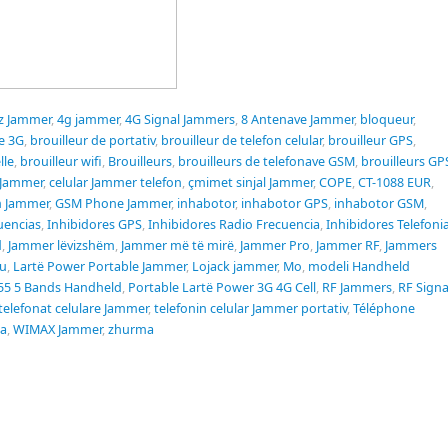
z Jammer
,
4g jammer
,
4G Signal Jammers
,
8 Antenave Jammer
,
bloqueur
,
de 3G
,
brouilleur de portativ
,
brouilleur de telefon celular
,
brouilleur GPS
,
lle
,
brouilleur wifi
,
Brouilleurs
,
brouilleurs de telefonave GSM
,
brouilleurs GP
Jammer
,
celular Jammer telefon
,
çmimet sinjal Jammer
,
COPE
,
CT-1088 EUR
,
 Jammer
,
GSM Phone Jammer
,
inhabotor
,
inhabotor GPS
,
inhabotor GSM
,
uencias
,
Inhibidores GPS
,
Inhibidores Radio Frecuencia
,
Inhibidores Telefoni
d
,
Jammer lëvizshëm
,
Jammer më të mirë
,
Jammer Pro
,
Jammer RF
,
Jammers
u
,
Lartë Power Portable Jammer
,
Lojack jammer
,
Mo
,
modeli Handheld
55 5 Bands Handheld
,
Portable Lartë Power 3G 4G Cell
,
RF Jammers
,
RF Signa
telefonat celulare Jammer
,
telefonin celular Jammer portativ
,
Téléphone
sa
,
WIMAX Jammer
,
zhurma