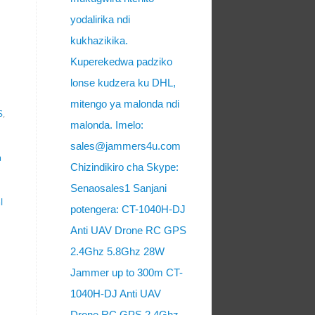
yodalirika ndi
kukhazikika.
Kuperekedwa padziko
lonse kudzera ku DHL,
mitengo ya malonda ndi
S
,
malonda. Imelo:
sales@jammers4u.com
a
Chizindikiro cha Skype:
Senaosales1 Sanjani
l
potengera: CT-1040H-DJ
Anti UAV Drone RC GPS
2.4Ghz 5.8Ghz 28W
Jammer up to 300m CT-
1040H-DJ Anti UAV
Drone RC GPS 2.4Ghz