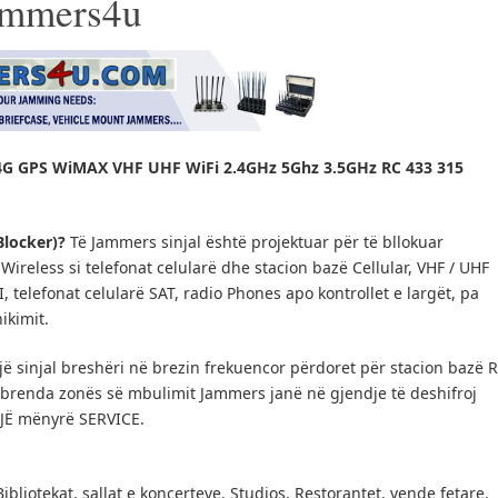
Jammers4u
G GPS WiMAX VHF UHF WiFi 2.4GHz 5Ghz 3.5GHz RC 433 315
Blocker)?
Të Jammers sinjal është projektuar për të bllokuar
ireless si telefonat celularë dhe stacion bazë Cellular, VHF / UHF
IFI, telefonat celularë SAT, radio Phones apo kontrollet e largët, pa
ikimit.
ë sinjal breshëri në brezin frekuencor përdoret për stacion bazë 
e brenda zonës së mbulimit Jammers janë në gjendje të deshifroj
NJË mënyrë SERVICE.
Bibliotekat, sallat e koncerteve, Studios, Restorantet, vende fetare,