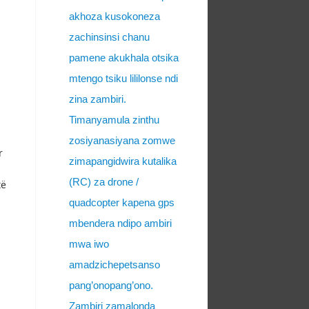
akhoza kusokoneza
zachinsinsi chanu
pamene akukhala otsika
mtengo tsiku lililonse ndi
zina zambiri.
Timanyamula zinthu
zosiyanasiyana zomwe
r
zimapangidwira kutalika
(RC) za drone /
të
quadcopter kapena gps
mbendera ndipo ambiri
mwa iwo
amadzichepetsanso
pang’onopang’ono.
Zambiri zamalonda