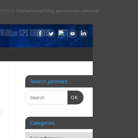
 PHP) in
/home/www/blog.jammers4u.com/wp-
Search jammers
OK
Categories