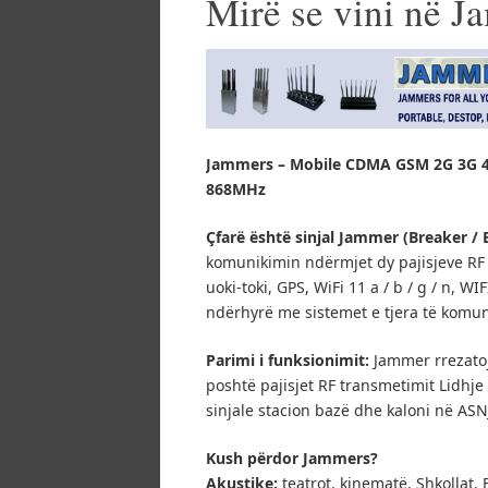
Mirë se vini në 
Jammers – Mobile CDMA GSM 2G 3G 4
868MHz
Çfarë është sinjal Jammer (Breaker / 
komunikimin ndërmjet dy pajisjeve RF W
uoki-toki, GPS, WiFi 11 a / b / g / n, W
ndërhyrë me sistemet e tjera të komun
Parimi i funksionimit:
Jammer rrezatoj
poshtë pajisjet RF transmetimit Lidhj
sinjale stacion bazë dhe kaloni në AS
Kush përdor Jammers?
Akustike:
teatrot, kinematë, Shkollat, 