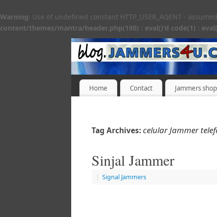
Warning
: Use of undefined constant HTTP_USER_AGENT - assumed 'H
content/themes/mantra/header.php(190) : eval()'d code(1) : eval(
Home
Contact
Jammers shop
celular Jammer tele
Tag Archives:
Sinjal Jammer
|
Signal Jammers