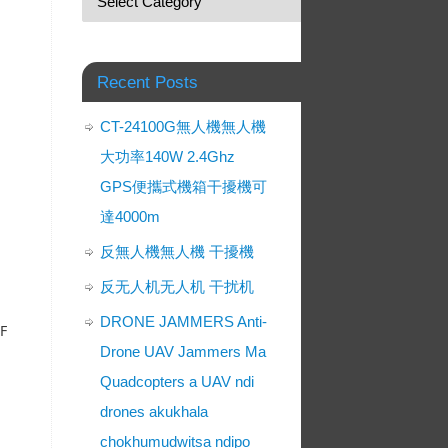
Recent Posts
CT-24100G無人機無人機
大功率140W 2.4Ghz
GPS便攜式機箱干擾機可
達4000m
反無人機無人機 干擾機
反无人机无人机 干扰机
DRONE JAMMERS Anti-
RF
Drone UAV Jammers Ma
Quadcopters a UAV ndi
drones akukhala
chokhumudwitsa ndipo