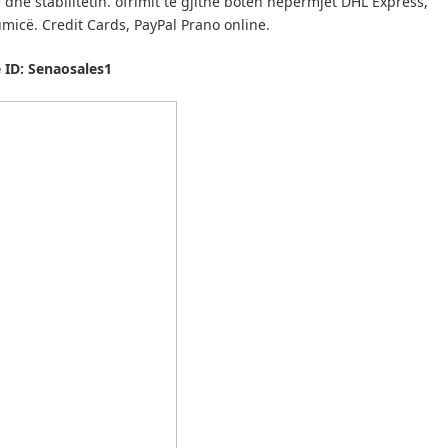
he stabilitetin.
ofrimit të gjithë botën nëpërmjet DHL Express,
umicë.
Credit Cards, PayPal Prano online.
 ID: Senaosales1