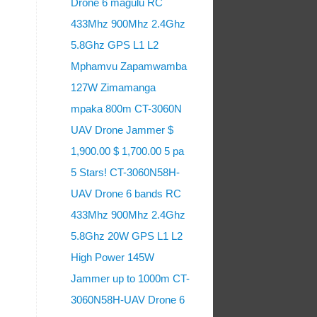
Drone 6 magulu RC
433Mhz 900Mhz 2.4Ghz
5.8Ghz GPS L1 L2
Mphamvu Zapamwamba
127W Zimamanga
mpaka 800m CT-3060N
UAV Drone Jammer $
1,900.00 $ 1,700.00 5 pa
5 Stars! CT-3060N58H-
UAV Drone 6 bands RC
433Mhz 900Mhz 2.4Ghz
5.8Ghz 20W GPS L1 L2
High Power 145W
Jammer up to 1000m CT-
3060N58H-UAV Drone 6