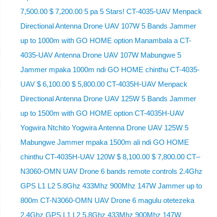
7,500.00 $ 7,200.00 5 pa 5 Stars! CT-4035-UAV Menpack
Directional Antenna Drone UAV 107W 5 Bands Jammer
up to 1000m with GO HOME option Manambala a CT-
4035-UAV Antenna Drone UAV 107W Mabungwe 5
Jammer mpaka 1000m ndi GO HOME chinthu CT-4035-
UAV $ 6,100.00 $ 5,800.00 CT-4035H-UAV Menpack
Directional Antenna Drone UAV 125W 5 Bands Jammer
up to 1500m with GO HOME option CT-4035H-UAV
Yogwira Ntchito Yogwira Antenna Drone UAV 125W 5
Mabungwe Jammer mpaka 1500m ali ndi GO HOME
chinthu CT-4035H-UAV 120W $ 8,100.00 $ 7,800.00 CT–
N3060-OMN UAV Drone 6 bands remote controls 2.4Ghz
GPS L1 L2 5.8Ghz 433Mhz 900Mhz 147W Jammer up to
800m CT-N3060-OMN UAV Drone 6 magulu otetezeka
2.4Ghz GPS L1 L2 5.8Ghz 433Mhz 900Mhz 147W