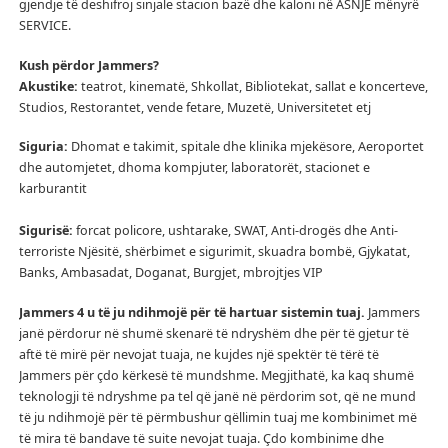
gjendje të deshifroj sinjale stacion bazë dhe kaloni në ASNJË mënyrë
SERVICE.
Kush përdor Jammers?
Akustike:
teatrot, kinematë, Shkollat, Bibliotekat, sallat e koncerteve,
Studios, Restorantet, vende fetare, Muzetë, Universitetet etj
Siguria:
Dhomat e takimit, spitale dhe klinika mjekësore, Aeroportet
dhe automjetet, dhoma kompjuter, laboratorët, stacionet e
karburantit
Sigurisë:
forcat policore, ushtarake, SWAT, Anti-drogës dhe Anti-
terroriste Njësitë, shërbimet e sigurimit, skuadra bombë, Gjykatat,
Banks, Ambasadat, Doganat, Burgjet, mbrojtjes VIP
Jammers 4 u të ju ndihmojë për të hartuar sistemin tuaj.
Jammers
janë përdorur në shumë skenarë të ndryshëm dhe për të gjetur të
aftë të mirë për nevojat tuaja, ne kujdes një spektër të tërë të
Jammers për çdo kërkesë të mundshme.
Megjithatë, ka kaq shumë
teknologji të ndryshme pa tel që janë në përdorim sot, që ne mund
të ju ndihmojë për të përmbushur qëllimin tuaj me kombinimet më
të mira të bandave të suite nevojat tuaja.
Çdo kombinime dhe