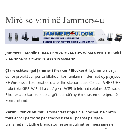
Mirë se vini në Jammers4u
Jammers – Mobile CDMA GSM 2G 3G 4G GPS WiMAX VHF UHF WiFi
2.4GHz 5Ghz 3.5GHz RC 433 315 868MHz
Çfarë është sinjal Jammer (Breaker / Blocker)?
Të Jammers sinjal
është projektuar për të bllokuar komunikimin ndërmjet dy pajisjeve
RF Wireless si telefonat celularë dhe stacion bazë Cellular, VHF / UHF
uoki-toki, GPS, WiFi 11 a / b / g / n, WIFI, telefonat celularë SAT, radio
Phones apo kontrollet e largët, pa ndërhyrë me sistemet e tjera të
komunikimit.
Parimi i funksionimit:
Jammer rrezatojë sinjal breshëri në brezin
frekuencor përdoret për stacion bazë RF poshtë pajisjet RF
transmetimit Lidhje brenda zonës së mbulimit Jammers janë në