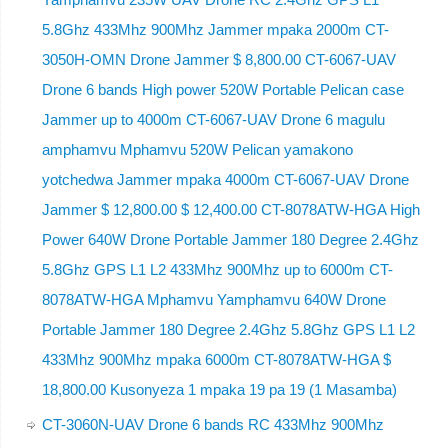
5.8Ghz 433Mhz 900Mhz Jammer mpaka 2000m CT-
3050H-OMN Drone Jammer $ 8,800.00 CT-6067-UAV
Drone 6 bands High power 520W Portable Pelican case
Jammer up to 4000m CT-6067-UAV Drone 6 magulu
amphamvu Mphamvu 520W Pelican yamakono
yotchedwa Jammer mpaka 4000m CT-6067-UAV Drone
Jammer $ 12,800.00 $ 12,400.00 CT-8078ATW-HGA High
Power 640W Drone Portable Jammer 180 Degree 2.4Ghz
5.8Ghz GPS L1 L2 433Mhz 900Mhz up to 6000m CT-
8078ATW-HGA Mphamvu Yamphamvu 640W Drone
Portable Jammer 180 Degree 2.4Ghz 5.8Ghz GPS L1 L2
433Mhz 900Mhz mpaka 6000m CT-8078ATW-HGA $
18,800.00 Kusonyeza 1 mpaka 19 pa 19 (1 Masamba)
CT-3060N-UAV Drone 6 bands RC 433Mhz 900Mhz