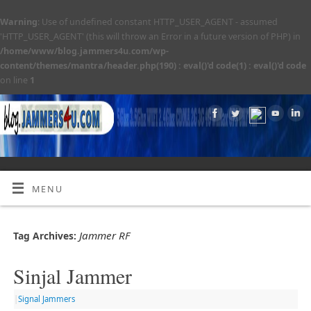
Warning
: Use of undefined constant HTTP_USER_AGENT - assumed
'HTTP_USER_AGENT' (this will throw an Error in a future version of PHP) in
/home/www/blog.jammers4u.com/wp-
content/themes/mantra/header.php(190) : eval()'d code(1) : eval()'d code
on line
1
MENU
Jammer RF
Tag Archives:
Sinjal Jammer
|
Signal Jammers