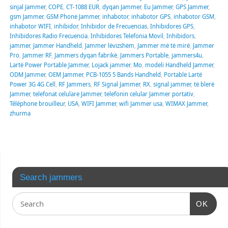
sinjal Jammer
,
COPE
,
CT-1088 EUR
,
dyqan Jammer
,
Eu Jammer
,
GPS Jammer
,
gsm Jammer
,
GSM Phone Jammer
,
inhabotor
,
inhabotor GPS
,
inhabotor GSM
,
inhabotor WIFI
,
inhibidor
,
Inhibidor de Frecuencias
,
Inhibidores GPS
,
Inhibidores Radio Frecuencia
,
Inhibidores Telefonia Movil
,
Inhibidors
,
jammer
,
Jammer Handheld
,
Jammer lëvizshëm
,
Jammer më të mirë
,
Jammer
Pro
,
Jammer RF
,
Jammers dyqan fabrikë
,
Jammers Portable
,
jammers4u
,
Lartë Power Portable Jammer
,
Lojack jammer
,
Mo
,
modeli Handheld Jammer
,
ODM Jammer
,
OEM Jammer
,
PCB-1055 5 Bands Handheld
,
Portable Lartë
Power 3G 4G Cell
,
RF Jammers
,
RF Signal Jammer
,
RX
,
signal jammer
,
të blerë
Jammer
,
telefonat celulare Jammer
,
telefonin celular Jammer portativ
,
Téléphone brouilleur
,
USA
,
WIFI Jammer
,
wifi Jammer usa
,
WIMAX Jammer
,
zhurma
Search jammers
OK