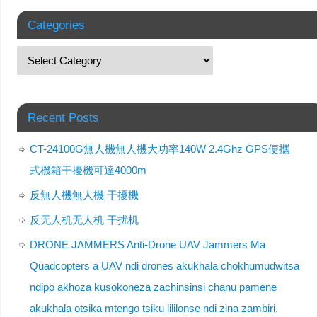
Categories
Recent Posts
CT-24100G無人機無人機大功率140W 2.4Ghz GPS便攜
式機箱干擾機可達4000m
反無人機無人機 干擾機
反无人机无人机 干扰机
DRONE JAMMERS Anti-Drone UAV Jammers Ma
Quadcopters a UAV ndi drones akukhala chokhumudwitsa
ndipo akhoza kusokoneza zachinsinsi chanu pamene
akukhala otsika mtengo tsiku lililonse ndi zina zambiri.