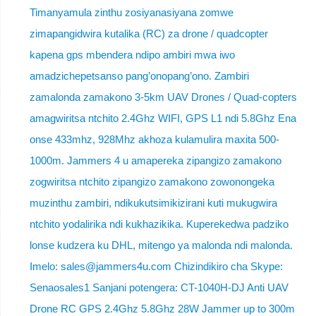
Timanyamula zinthu zosiyanasiyana zomwe
zimapangidwira kutalika (RC) za drone / quadcopter
kapena gps mbendera ndipo ambiri mwa iwo
amadzichepetsanso pang’onopang’ono. Zambiri
zamalonda zamakono 3-5km UAV Drones / Quad-copters
amagwiritsa ntchito 2.4Ghz WIFI, GPS L1 ndi 5.8Ghz Ena
onse 433mhz, 928Mhz akhoza kulamulira maxita 500-
1000m. Jammers 4 u amapereka zipangizo zamakono
zogwiritsa ntchito zipangizo zamakono zowonongeka
muzinthu zambiri, ndikukutsimikizirani kuti mukugwira
ntchito yodalirika ndi kukhazikika. Kuperekedwa padziko
lonse kudzera ku DHL, mitengo ya malonda ndi malonda.
Imelo: sales@jammers4u.com Chizindikiro cha Skype:
Senaosales1 Sanjani potengera: CT-1040H-DJ Anti UAV
Drone RC GPS 2.4Ghz 5.8Ghz 28W Jammer up to 300m