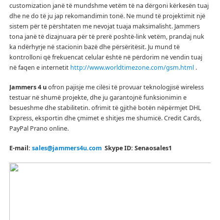
customization janë të mundshme vetëm të na dërgoni kërkesën tuaj
dhe ne do të ju jap rekomandimin tonë.
Ne mund të projektimit një
sistem për të përshtaten me nevojat tuaja maksimalisht.
Jammers
tona janë të dizajnuara për të prerë poshtë-link vetëm, prandaj nuk
ka ndërhyrje në stacionin bazë dhe përsëritësit.
Ju mund të
kontrolloni që frekuencat celular është në përdorim në vendin tuaj
në faqen e internetit
http://www.worldtimezone.com/gsm.html
.
Jammers 4 u
ofron pajisje me cilësi të provuar teknologjisë wireless
testuar në shumë projekte, dhe ju garantojnë funksionimin e
besueshme dhe stabilitetin.
ofrimit të gjithë botën nëpërmjet DHL
Express, eksportin dhe çmimet e shitjes me shumicë.
Credit Cards,
PayPal Prano online.
E-mail:
sales@jammers4u.com
Skype ID: Senaosales1