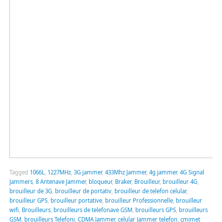
Tagged
1066L
,
1227MHz
,
3G jammer
,
433Mhz Jammer
,
4g jammer
,
4G Signal
Jammers
,
8 Antenave Jammer
,
bloqueur
,
Braker
,
Brouilleur
,
brouilleur 4G
,
brouilleur de 3G
,
brouilleur de portativ
,
brouilleur de telefon celular
,
brouilleur GPS
,
brouilleur portative
,
brouilleur Professionnelle
,
brouilleur
wifi
,
Brouilleurs
,
brouilleurs de telefonave GSM
,
brouilleurs GPS
,
brouilleurs
GSM
,
brouilleurs Telefoni
,
CDMA Jammer
,
celular Jammer telefon
,
çmimet