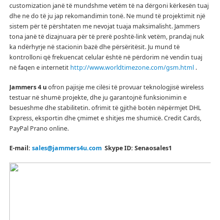
customization janë të mundshme vetëm të na dërgoni kërkesën tuaj
dhe ne do të ju jap rekomandimin tonë.
Ne mund të projektimit një
sistem për të përshtaten me nevojat tuaja maksimalisht.
Jammers
tona janë të dizajnuara për të prerë poshtë-link vetëm, prandaj nuk
ka ndërhyrje në stacionin bazë dhe përsëritësit.
Ju mund të
kontrolloni që frekuencat celular është në përdorim në vendin tuaj
në faqen e internetit
http://www.worldtimezone.com/gsm.html
.
Jammers 4 u
ofron pajisje me cilësi të provuar teknologjisë wireless
testuar në shumë projekte, dhe ju garantojnë funksionimin e
besueshme dhe stabilitetin.
ofrimit të gjithë botën nëpërmjet DHL
Express, eksportin dhe çmimet e shitjes me shumicë.
Credit Cards,
PayPal Prano online.
E-mail:
sales@jammers4u.com
Skype ID: Senaosales1