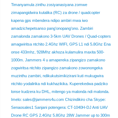
Timanyamula zinthu zosiyanasiyana zomwe
zimapangidwira kutalika (RC) za drone / quadcopter
kapena gps mbendera ndipo ambiri mwa iwo
amadzichepetsanso pang’onopang’ono. Zambiri
zamalonda zamakono 3-5km UAV Drones / Quad-copters
amagwiritsa ntchito 2.4Ghz WIFI, GPS L1 ndi 5.8Ghz Ena
onse 433mhz, 928Mhz akhoza kulamulira maxita 500-
1000m. Jammers 4 u amapereka zipangizo zamakono
zogwiritsa ntchito zipangizo zamakono zowonongeka
muzinthu zambiri, ndikukutsimikizirani kuti mukugwira
ntchito yodalirika ndi kukhazikika. Kuperekedwa padziko
lonse kudzera ku DHL, mitengo ya malonda ndi malonda.
Imelo: sales@jammers4u.com Chizindikiro cha Skype:
Senaosales1 Sanjani potengera: CT-1040H-DJ Anti UAV
Drone RC GPS 2.4Ghz 5.8Ghz 28W Jammer up to 300m