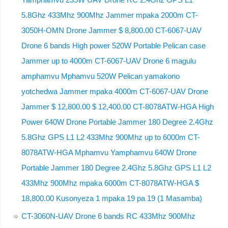
5.8Ghz 433Mhz 900Mhz Jammer mpaka 2000m CT-
3050H-OMN Drone Jammer $ 8,800.00 CT-6067-UAV
Drone 6 bands High power 520W Portable Pelican case
Jammer up to 4000m CT-6067-UAV Drone 6 magulu
amphamvu Mphamvu 520W Pelican yamakono
yotchedwa Jammer mpaka 4000m CT-6067-UAV Drone
Jammer $ 12,800.00 $ 12,400.00 CT-8078ATW-HGA High
Power 640W Drone Portable Jammer 180 Degree 2.4Ghz
5.8Ghz GPS L1 L2 433Mhz 900Mhz up to 6000m CT-
8078ATW-HGA Mphamvu Yamphamvu 640W Drone
Portable Jammer 180 Degree 2.4Ghz 5.8Ghz GPS L1 L2
433Mhz 900Mhz mpaka 6000m CT-8078ATW-HGA $
18,800.00 Kusonyeza 1 mpaka 19 pa 19 (1 Masamba)
CT-3060N-UAV Drone 6 bands RC 433Mhz 900Mhz