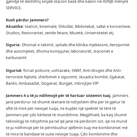
gjendje të deshifroj sinjale stacion bazë dhe kaloni në ASNJË mënyrë
SERVICE.
Kush përdor Jammers?
Akustike:
teatrot, kinematë, Shkollat, Bibliotekat, sallat e koncerteve,
Studios, Restorantet, vende fetare, Muzetë, Universitetet etj
Siguria:
Dhomat e takimit, spitale dhe klinika mjekësore, Aeroportet
dhe automjetet, dhoma kompjuter, laboratorët, stacionet e
karburantit
Sigurisë:
forcat policore, ushtarake, SWAT, Anti-drogës dhe Anti-
terroriste Njësitë, shërbimet e sigurimit, skuadra bombë, Gjykatat,
Banks, Ambasadat, Doganat, Burgjet, mbrojtjes VIP
Jammers 4 u të ju ndihmojë për të hartuar sistemin tuaj.
Jammers
janë përdorur në shumë skenarë të ndryshëm dhe për të gjetur të
aftë të mirë për nevojat tuaja, ne kujdes një spektër të tërë të
Jammers për çdo kërkesë të mundshme.
Megjithatë, ka kaq shumë
teknologji të ndryshme pa tel që janë në përdorim sot, që ne mund
të ju ndihmojë për të përmbushur qëllimin tuaj me kombinimet më
të mira të bandave të suite nevojat tuaja.
Çdo kombinime dhe