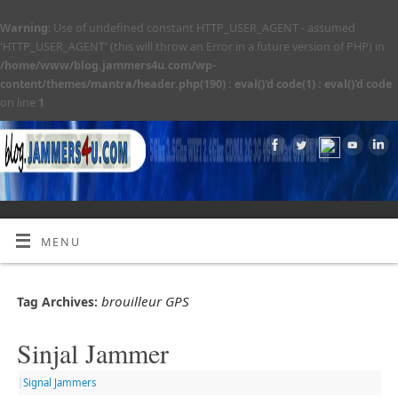
Warning
: Use of undefined constant HTTP_USER_AGENT - assumed
'HTTP_USER_AGENT' (this will throw an Error in a future version of PHP) in
/home/www/blog.jammers4u.com/wp-
content/themes/mantra/header.php(190) : eval()'d code(1) : eval()'d code
on line
1
MENU
brouilleur GPS
Tag Archives:
Sinjal Jammer
|
Signal Jammers