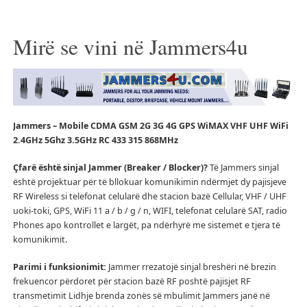
Mirë se vini në Jammers4u
Jammers – Mobile CDMA GSM 2G 3G 4G GPS WiMAX VHF UHF WiFi
2.4GHz 5Ghz 3.5GHz RC 433 315 868MHz
Çfarë është sinjal Jammer (Breaker / Blocker)?
Të Jammers sinjal
është projektuar për të bllokuar komunikimin ndërmjet dy pajisjeve
RF Wireless si telefonat celularë dhe stacion bazë Cellular, VHF / UHF
uoki-toki, GPS, WiFi 11 a / b / g / n, WIFI, telefonat celularë SAT, radio
Phones apo kontrollet e largët, pa ndërhyrë me sistemet e tjera të
komunikimit.
Parimi i funksionimit:
Jammer rrezatojë sinjal breshëri në brezin
frekuencor përdoret për stacion bazë RF poshtë pajisjet RF
transmetimit Lidhje brenda zonës së mbulimit Jammers janë në