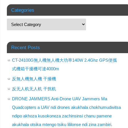
Categories
Recent Posts
CT-24100G無人機無人機大功率140W 2.4Ghz GPS便攜
式機箱干擾機可達4000m
反無人機無人機 干擾機
反无人机无人机 干扰机
DRONE JAMMERS Anti-Drone UAV Jammers Ma
Quadcopters a UAV ndi drones akukhala chokhumudwitsa
ndipo akhoza kusokoneza zachinsinsi chanu pamene
akukhala otsika mtengo tsiku lililonse ndi zina zambiri.