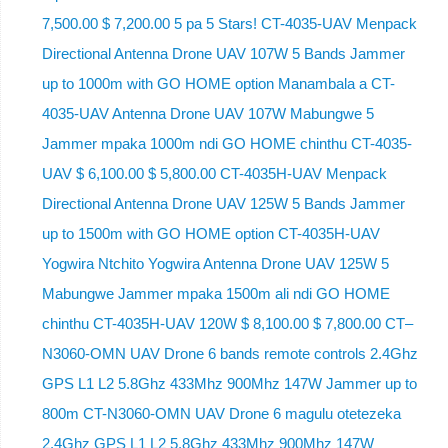
7,500.00 $ 7,200.00 5 pa 5 Stars! CT-4035-UAV Menpack
Directional Antenna Drone UAV 107W 5 Bands Jammer
up to 1000m with GO HOME option Manambala a CT-
4035-UAV Antenna Drone UAV 107W Mabungwe 5
Jammer mpaka 1000m ndi GO HOME chinthu CT-4035-
UAV $ 6,100.00 $ 5,800.00 CT-4035H-UAV Menpack
Directional Antenna Drone UAV 125W 5 Bands Jammer
up to 1500m with GO HOME option CT-4035H-UAV
Yogwira Ntchito Yogwira Antenna Drone UAV 125W 5
Mabungwe Jammer mpaka 1500m ali ndi GO HOME
chinthu CT-4035H-UAV 120W $ 8,100.00 $ 7,800.00 CT–
N3060-OMN UAV Drone 6 bands remote controls 2.4Ghz
GPS L1 L2 5.8Ghz 433Mhz 900Mhz 147W Jammer up to
800m CT-N3060-OMN UAV Drone 6 magulu otetezeka
2.4Ghz GPS L1 L2 5.8Ghz 433Mhz 900Mhz 147W