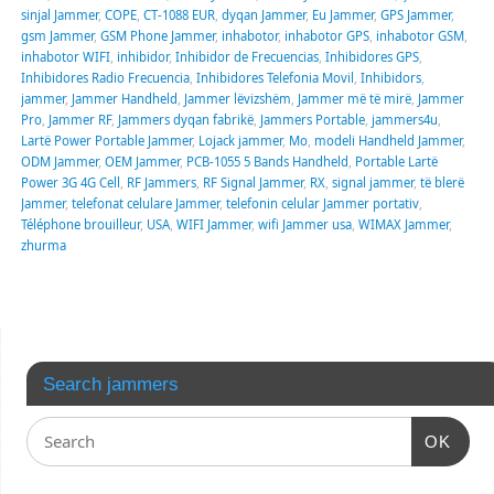
sinjal Jammer
,
COPE
,
CT-1088 EUR
,
dyqan Jammer
,
Eu Jammer
,
GPS Jammer
,
gsm Jammer
,
GSM Phone Jammer
,
inhabotor
,
inhabotor GPS
,
inhabotor GSM
,
inhabotor WIFI
,
inhibidor
,
Inhibidor de Frecuencias
,
Inhibidores GPS
,
Inhibidores Radio Frecuencia
,
Inhibidores Telefonia Movil
,
Inhibidors
,
jammer
,
Jammer Handheld
,
Jammer lëvizshëm
,
Jammer më të mirë
,
Jammer
Pro
,
Jammer RF
,
Jammers dyqan fabrikë
,
Jammers Portable
,
jammers4u
,
Lartë Power Portable Jammer
,
Lojack jammer
,
Mo
,
modeli Handheld Jammer
,
ODM Jammer
,
OEM Jammer
,
PCB-1055 5 Bands Handheld
,
Portable Lartë
Power 3G 4G Cell
,
RF Jammers
,
RF Signal Jammer
,
RX
,
signal jammer
,
të blerë
Jammer
,
telefonat celulare Jammer
,
telefonin celular Jammer portativ
,
Téléphone brouilleur
,
USA
,
WIFI Jammer
,
wifi Jammer usa
,
WIMAX Jammer
,
zhurma
Search jammers
OK