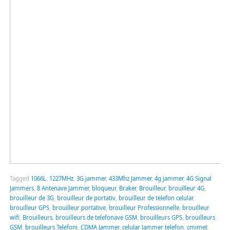
Tagged
1066L
,
1227MHz
,
3G jammer
,
433Mhz Jammer
,
4g jammer
,
4G Signal
Jammers
,
8 Antenave Jammer
,
bloqueur
,
Braker
,
Brouilleur
,
brouilleur 4G
,
brouilleur de 3G
,
brouilleur de portativ
,
brouilleur de telefon celular
,
brouilleur GPS
,
brouilleur portative
,
brouilleur Professionnelle
,
brouilleur
wifi
,
Brouilleurs
,
brouilleurs de telefonave GSM
,
brouilleurs GPS
,
brouilleurs
GSM
,
brouilleurs Telefoni
,
CDMA Jammer
,
celular Jammer telefon
,
çmimet