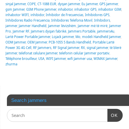
sinjal Jammer
,
COPE
,
CT-1088 EUR
,
dyqan Jammer
,
Eu Jammer
,
GPS Jammer
,
gsm Jammer
,
GSM Phone Jammer
,
inhabotor
,
inhabotor GPS
,
inhabotor GSM
,
inhabotor WIFI
,
inhibidor
,
Inhibidor de Frecuencias
,
Inhibidores GPS
,
Inhibidores Radio Frecuencia
,
Inhibidores Telefonia Movil
,
Inhibidors
,
jammer
,
Jammer Handheld
,
Jammer lëvizshëm
,
Jammer më të mirë
,
Jammer
Pro
,
Jammer RF
,
Jammers dyqan fabrikë
,
Jammers Portable
,
jammers4u
,
Lartë Power Portable Jammer
,
Lojack jammer
,
Mo
,
modeli Handheld Jammer
,
ODM Jammer
,
OEM Jammer
,
PCB-1055 5 Bands Handheld
,
Portable Lartë
Power 3G 4G Cell
,
RF Jammers
,
RF Signal Jammer
,
RX
,
signal jammer
,
të blerë
Jammer
,
telefonat celulare Jammer
,
telefonin celular Jammer portativ
,
Téléphone brouilleur
,
USA
,
WIFI Jammer
,
wifi Jammer usa
,
WIMAX Jammer
,
zhurma
Search jammers
OK