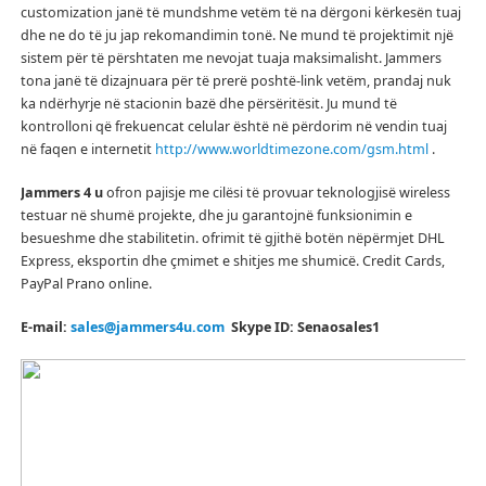
customization janë të mundshme vetëm të na dërgoni kërkesën tuaj
dhe ne do të ju jap rekomandimin tonë.
Ne mund të projektimit një
sistem për të përshtaten me nevojat tuaja maksimalisht.
Jammers
tona janë të dizajnuara për të prerë poshtë-link vetëm, prandaj nuk
ka ndërhyrje në stacionin bazë dhe përsëritësit.
Ju mund të
kontrolloni që frekuencat celular është në përdorim në vendin tuaj
në faqen e internetit
http://www.worldtimezone.com/gsm.html
.
Jammers 4 u
ofron pajisje me cilësi të provuar teknologjisë wireless
testuar në shumë projekte, dhe ju garantojnë funksionimin e
besueshme dhe stabilitetin.
ofrimit të gjithë botën nëpërmjet DHL
Express, eksportin dhe çmimet e shitjes me shumicë.
Credit Cards,
PayPal Prano online.
E-mail:
sales@jammers4u.com
Skype ID: Senaosales1