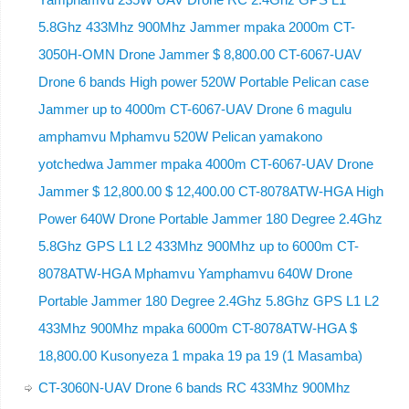
5.8Ghz 433Mhz 900Mhz Jammer mpaka 2000m CT-
3050H-OMN Drone Jammer $ 8,800.00 CT-6067-UAV
Drone 6 bands High power 520W Portable Pelican case
Jammer up to 4000m CT-6067-UAV Drone 6 magulu
amphamvu Mphamvu 520W Pelican yamakono
yotchedwa Jammer mpaka 4000m CT-6067-UAV Drone
Jammer $ 12,800.00 $ 12,400.00 CT-8078ATW-HGA High
Power 640W Drone Portable Jammer 180 Degree 2.4Ghz
5.8Ghz GPS L1 L2 433Mhz 900Mhz up to 6000m CT-
8078ATW-HGA Mphamvu Yamphamvu 640W Drone
Portable Jammer 180 Degree 2.4Ghz 5.8Ghz GPS L1 L2
433Mhz 900Mhz mpaka 6000m CT-8078ATW-HGA $
18,800.00 Kusonyeza 1 mpaka 19 pa 19 (1 Masamba)
CT-3060N-UAV Drone 6 bands RC 433Mhz 900Mhz