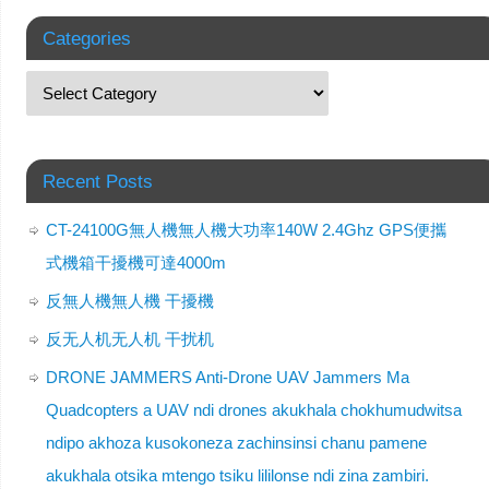
Categories
Recent Posts
CT-24100G無人機無人機大功率140W 2.4Ghz GPS便攜
式機箱干擾機可達4000m
反無人機無人機 干擾機
反无人机无人机 干扰机
DRONE JAMMERS Anti-Drone UAV Jammers Ma
Quadcopters a UAV ndi drones akukhala chokhumudwitsa
ndipo akhoza kusokoneza zachinsinsi chanu pamene
akukhala otsika mtengo tsiku lililonse ndi zina zambiri.