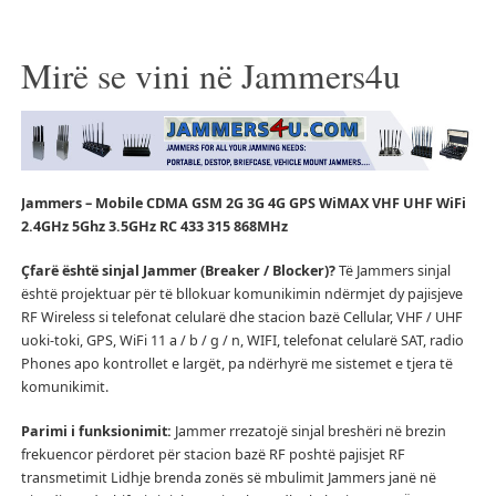
Mirë se vini në Jammers4u
Jammers – Mobile CDMA GSM 2G 3G 4G GPS WiMAX VHF UHF WiFi
2.4GHz 5Ghz 3.5GHz RC 433 315 868MHz
Çfarë është sinjal Jammer (Breaker / Blocker)?
Të Jammers sinjal
është projektuar për të bllokuar komunikimin ndërmjet dy pajisjeve
RF Wireless si telefonat celularë dhe stacion bazë Cellular, VHF / UHF
uoki-toki, GPS, WiFi 11 a / b / g / n, WIFI, telefonat celularë SAT, radio
Phones apo kontrollet e largët, pa ndërhyrë me sistemet e tjera të
komunikimit.
Parimi i funksionimit:
Jammer rrezatojë sinjal breshëri në brezin
frekuencor përdoret për stacion bazë RF poshtë pajisjet RF
transmetimit Lidhje brenda zonës së mbulimit Jammers janë në