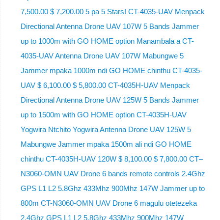
7,500.00 $ 7,200.00 5 pa 5 Stars! CT-4035-UAV Menpack
Directional Antenna Drone UAV 107W 5 Bands Jammer
up to 1000m with GO HOME option Manambala a CT-
4035-UAV Antenna Drone UAV 107W Mabungwe 5
Jammer mpaka 1000m ndi GO HOME chinthu CT-4035-
UAV $ 6,100.00 $ 5,800.00 CT-4035H-UAV Menpack
Directional Antenna Drone UAV 125W 5 Bands Jammer
up to 1500m with GO HOME option CT-4035H-UAV
Yogwira Ntchito Yogwira Antenna Drone UAV 125W 5
Mabungwe Jammer mpaka 1500m ali ndi GO HOME
chinthu CT-4035H-UAV 120W $ 8,100.00 $ 7,800.00 CT–
N3060-OMN UAV Drone 6 bands remote controls 2.4Ghz
GPS L1 L2 5.8Ghz 433Mhz 900Mhz 147W Jammer up to
800m CT-N3060-OMN UAV Drone 6 magulu otetezeka
2.4Ghz GPS L1 L2 5.8Ghz 433Mhz 900Mhz 147W