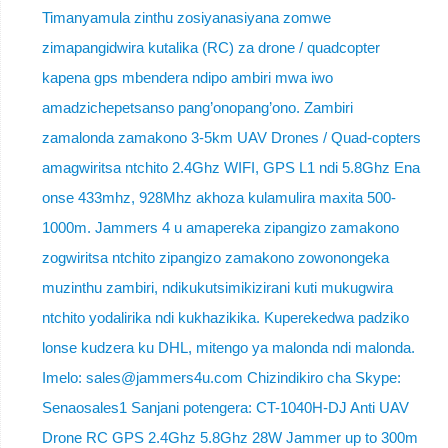
Timanyamula zinthu zosiyanasiyana zomwe
zimapangidwira kutalika (RC) za drone / quadcopter
kapena gps mbendera ndipo ambiri mwa iwo
amadzichepetsanso pang’onopang’ono. Zambiri
zamalonda zamakono 3-5km UAV Drones / Quad-copters
amagwiritsa ntchito 2.4Ghz WIFI, GPS L1 ndi 5.8Ghz Ena
onse 433mhz, 928Mhz akhoza kulamulira maxita 500-
1000m. Jammers 4 u amapereka zipangizo zamakono
zogwiritsa ntchito zipangizo zamakono zowonongeka
muzinthu zambiri, ndikukutsimikizirani kuti mukugwira
ntchito yodalirika ndi kukhazikika. Kuperekedwa padziko
lonse kudzera ku DHL, mitengo ya malonda ndi malonda.
Imelo: sales@jammers4u.com Chizindikiro cha Skype:
Senaosales1 Sanjani potengera: CT-1040H-DJ Anti UAV
Drone RC GPS 2.4Ghz 5.8Ghz 28W Jammer up to 300m