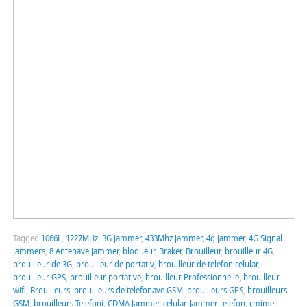
Tagged
1066L
,
1227MHz
,
3G jammer
,
433Mhz Jammer
,
4g jammer
,
4G Signal
Jammers
,
8 Antenave Jammer
,
bloqueur
,
Braker
,
Brouilleur
,
brouilleur 4G
,
brouilleur de 3G
,
brouilleur de portativ
,
brouilleur de telefon celular
,
brouilleur GPS
,
brouilleur portative
,
brouilleur Professionnelle
,
brouilleur
wifi
,
Brouilleurs
,
brouilleurs de telefonave GSM
,
brouilleurs GPS
,
brouilleurs
GSM
,
brouilleurs Telefoni
,
CDMA Jammer
,
celular Jammer telefon
,
çmimet