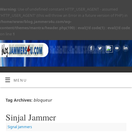
Warning
: Use of undefined constant HTTP_USER_AGENT - assumed
'HTTP_USER_AGENT' (this will throw an Error in a future version of PHP) in
/home/www/blog.jammers4u.com/wp-
content/themes/mantra/header.php(190) : eval()'d code(1) : eval()'d code
on line
1
MENU
bloqueur
Tag Archives:
Sinjal Jammer
|
Signal Jammers