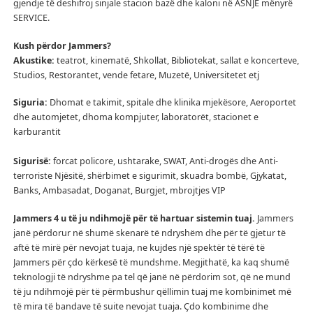
gjendje të deshifroj sinjale stacion bazë dhe kaloni në ASNJË mënyrë
SERVICE.
Kush përdor Jammers?
Akustike:
teatrot, kinematë, Shkollat, Bibliotekat, sallat e koncerteve,
Studios, Restorantet, vende fetare, Muzetë, Universitetet etj
Siguria:
Dhomat e takimit, spitale dhe klinika mjekësore, Aeroportet
dhe automjetet, dhoma kompjuter, laboratorët, stacionet e
karburantit
Sigurisë:
forcat policore, ushtarake, SWAT, Anti-drogës dhe Anti-
terroriste Njësitë, shërbimet e sigurimit, skuadra bombë, Gjykatat,
Banks, Ambasadat, Doganat, Burgjet, mbrojtjes VIP
Jammers 4 u të ju ndihmojë për të hartuar sistemin tuaj.
Jammers
janë përdorur në shumë skenarë të ndryshëm dhe për të gjetur të
aftë të mirë për nevojat tuaja, ne kujdes një spektër të tërë të
Jammers për çdo kërkesë të mundshme.
Megjithatë, ka kaq shumë
teknologji të ndryshme pa tel që janë në përdorim sot, që ne mund
të ju ndihmojë për të përmbushur qëllimin tuaj me kombinimet më
të mira të bandave të suite nevojat tuaja.
Çdo kombinime dhe