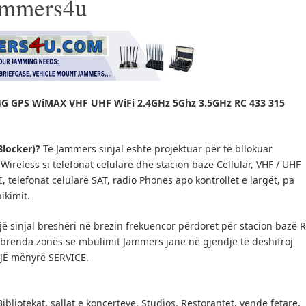
Jammers4u
G GPS WiMAX VHF UHF WiFi 2.4GHz 5Ghz 3.5GHz RC 433 315
Blocker)?
Të Jammers sinjal është projektuar për të bllokuar
ireless si telefonat celularë dhe stacion bazë Cellular, VHF / UHF
IFI, telefonat celularë SAT, radio Phones apo kontrollet e largët, pa
ikimit.
ë sinjal breshëri në brezin frekuencor përdoret për stacion bazë 
e brenda zonës së mbulimit Jammers janë në gjendje të deshifroj
NJË mënyrë SERVICE.
Bibliotekat, sallat e koncerteve, Studios, Restorantet, vende fetare,