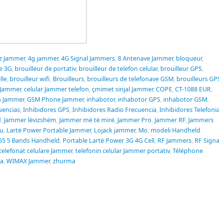
z Jammer
,
4g jammer
,
4G Signal Jammers
,
8 Antenave Jammer
,
bloqueur
,
de 3G
,
brouilleur de portativ
,
brouilleur de telefon celular
,
brouilleur GPS
,
lle
,
brouilleur wifi
,
Brouilleurs
,
brouilleurs de telefonave GSM
,
brouilleurs GP
Jammer
,
celular Jammer telefon
,
çmimet sinjal Jammer
,
COPE
,
CT-1088 EUR
,
 Jammer
,
GSM Phone Jammer
,
inhabotor
,
inhabotor GPS
,
inhabotor GSM
,
uencias
,
Inhibidores GPS
,
Inhibidores Radio Frecuencia
,
Inhibidores Telefoni
d
,
Jammer lëvizshëm
,
Jammer më të mirë
,
Jammer Pro
,
Jammer RF
,
Jammers
u
,
Lartë Power Portable Jammer
,
Lojack jammer
,
Mo
,
modeli Handheld
55 5 Bands Handheld
,
Portable Lartë Power 3G 4G Cell
,
RF Jammers
,
RF Signa
telefonat celulare Jammer
,
telefonin celular Jammer portativ
,
Téléphone
sa
,
WIMAX Jammer
,
zhurma