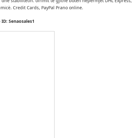
he stabilitetin.
ofrimit të gjithë botën nëpërmjet DHL Express,
umicë.
Credit Cards, PayPal Prano online.
 ID: Senaosales1