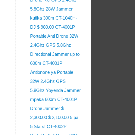
5.8Ghz 28W Jammer
kufika 300m CT-1040H-
DJ $ 980.00 CT-4001P
Portable Anti Drone 32W
2.4Ghz GPS 5.8Ghz
Directional Jammer up to
600m CT-4001P
Antionone ya Portable
32W 2.4Ghz GPS
5.8Ghz Yoyenda Jammer
mpaka 600m CT-4001P
Drone Jammer $
2,300.00 $ 2,100.00 5 pa
5 Stars! CT-4002P