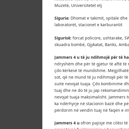
Muzetë, Universitetet etj
Siguria:
Dhomat e takimit, spitale dhe
laboratorët, stacionet e karburantit
Sigurisë:
forcat policore, ushtarake, SW
skuadra bombë, Gjykatat, Banks, Amba
Jammers 4 u të ju ndihmojë për të har
ndryshëm dhe për të gjetur të aftë të 
çdo kërkesë të mundshme.
Megjithatë
sot, që ne mund të ju ndihmojë për t
suite nevojat tuaja.
Çdo kombinime dhe
tuaj dhe ne do të ju jap rekomandimin
nevojat tuaja maksimalisht.
Jammers to
ka ndërhyrje në stacionin bazë dhe për
përdorim në vendin tuaj në faqen e in
Jammers 4 u
ofron pajisje me cilësi t