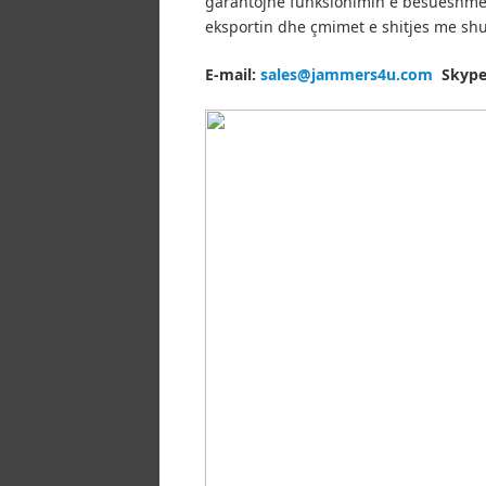
garantojnë funksionimin e besueshme d
eksportin dhe çmimet e shitjes me sh
E-mail:
sales@jammers4u.com
Skype