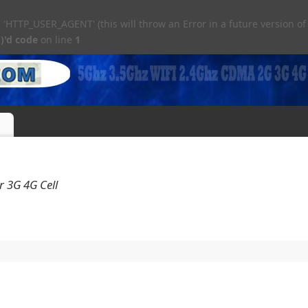
TTP_USER_AGENT' (this will throw an Error in a future version of
)'d code
on line
1
 3G 4G Cell