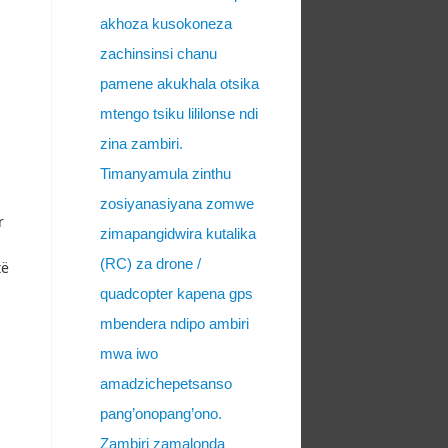
akhoza kusokoneza
zachinsinsi chanu
pamene akukhala otsika
mtengo tsiku lililonse ndi
zina zambiri.
Timanyamula zinthu
zosiyanasiyana zomwe
r
zimapangidwira kutalika
(RC) za drone /
të
quadcopter kapena gps
mbendera ndipo ambiri
mwa iwo
amadzichepetsanso
pang’onopang’ono.
Zambiri zamalonda