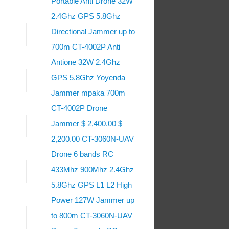
Portable Anti Drone 32W
2.4Ghz GPS 5.8Ghz
Directional Jammer up to
700m CT-4002P Anti
Antione 32W 2.4Ghz
GPS 5.8Ghz Yoyenda
Jammer mpaka 700m
CT-4002P Drone
Jammer $ 2,400.00 $
2,200.00 CT-3060N-UAV
Drone 6 bands RC
433Mhz 900Mhz 2.4Ghz
5.8Ghz GPS L1 L2 High
Power 127W Jammer up
to 800m CT-3060N-UAV