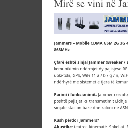
Mirë se vini në 
Jammers – Mobile CDMA GSM 2G 3G 4
868MHz
Çfarë është sinjal Jammer (Breaker / 
komunikimin ndërmjet dy pajisjeve RF W
uoki-toki, GPS, WiFi 11 a / b / g / n, W
ndërhyrë me sistemet e tjera të komun
Parimi i funksionimit:
Jammer rrezatoj
poshtë pajisjet RF transmetimit Lidhj
sinjale stacion bazë dhe kaloni në AS
Kush përdor Jammers?
Akustike:
teatrot, kinematë, Shkollat, 