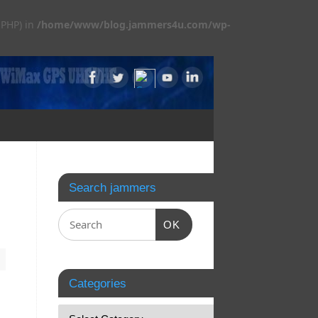
 PHP) in
/home/www/blog.jammers4u.com/wp-
Search jammers
OK
Categories