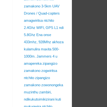
zamakono 3-5km UAV
Drones / Quad-copters
amagwiritsa ntchito
2.4Ghz WIFI, GPS L1 ndi
5.8Ghz Ena onse
433mhz, 928Mhz akhoza
kulamulira maxita 500-
1000m. Jammers 4 u
amapereka zipangizo
zamakono zogwiritsa
ntchito zipangizo
zamakono zowonongeka
muzinthu zambiri,
ndikukutsimikizirani kuti
mukugwira ntchito