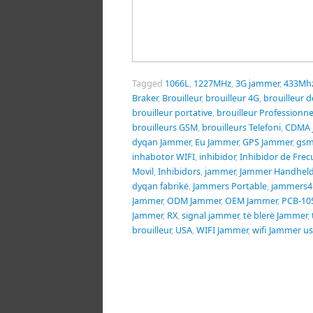
Tagged
1066L
,
1227MHz
,
3G jammer
,
433Mh
Braker
,
Brouilleur
,
brouilleur 4G
,
brouilleur 
brouilleur portative
,
brouilleur Professionne
brouilleurs GSM
,
brouilleurs Telefoni
,
CDMA 
dyqan Jammer
,
Eu Jammer
,
GPS Jammer
,
gsm
inhabotor WIFI
,
inhibidor
,
Inhibidor de Frec
Movil
,
Inhibidors
,
jammer
,
Jammer Handhel
dyqan fabrikë
,
Jammers Portable
,
jammers4
Jammer
,
ODM Jammer
,
OEM Jammer
,
PCB-10
Jammer
,
RX
,
signal jammer
,
të blerë Jammer
,
brouilleur
,
USA
,
WIFI Jammer
,
wifi Jammer u