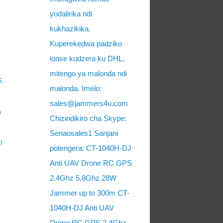
yodalirika ndi
kukhazikika.
Kuperekedwa padziko
lonse kudzera ku DHL,
mitengo ya malonda ndi
S
,
malonda. Imelo:
sales@jammers4u.com
a
Chizindikiro cha Skype:
Senaosales1 Sanjani
l
potengera: CT-1040H-DJ
Anti UAV Drone RC GPS
2.4Ghz 5.8Ghz 28W
Jammer up to 300m CT-
1040H-DJ Anti UAV
Drone RC GPS 2.4Ghz