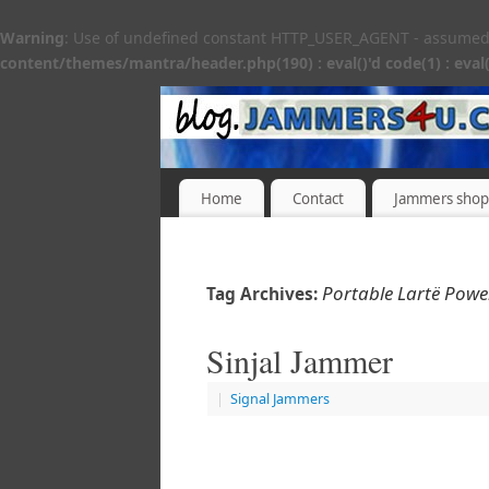
Warning
: Use of undefined constant HTTP_USER_AGENT - assumed 'H
content/themes/mantra/header.php(190) : eval()'d code(1) : eval(
Home
Contact
Jammers shop
Portable Lartë Power
Tag Archives:
Sinjal Jammer
|
Signal Jammers