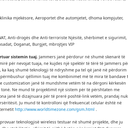
 klinika mjekësore, Aeroportet dhe automjetet, dhoma kompjuter,
AT, Anti-drogës dhe Anti-terroriste Njësitë, shërbimet e sigurimit,
sadat, Doganat, Burgjet, mbrojtjes VIP
tuar sistemin tuaj.
Jammers janë përdorur në shumë skenarë të
mirë për nevojat tuaja, ne kujdes një spektër të tërë të Jammers pë
, ka kaq shumë teknologji të ndryshme pa tel që janë në përdorim
ë përmbushur qëllimin tuaj me kombinimet më të mira të bandave 
 customization janë të mundshme vetëm të na dërgoni kërkesën
 tonë.
Ne mund të projektimit një sistem për të përshtaten me
na janë të dizajnuara për të prerë poshtë-link vetëm, prandaj nuk
sëritësit.
Ju mund të kontrolloni që frekuencat celular është në
ternetit
http://www.worldtimezone.com/gsm.html
.
ë provuar teknologjisë wireless testuar në shumë projekte, dhe ju