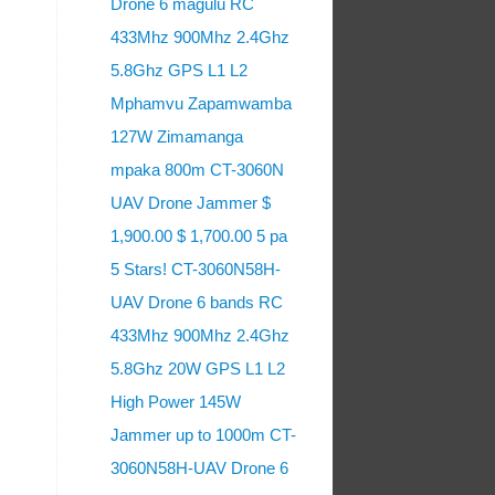
Drone 6 magulu RC
433Mhz 900Mhz 2.4Ghz
5.8Ghz GPS L1 L2
Mphamvu Zapamwamba
127W Zimamanga
mpaka 800m CT-3060N
UAV Drone Jammer $
1,900.00 $ 1,700.00 5 pa
5 Stars! CT-3060N58H-
UAV Drone 6 bands RC
433Mhz 900Mhz 2.4Ghz
5.8Ghz 20W GPS L1 L2
High Power 145W
Jammer up to 1000m CT-
3060N58H-UAV Drone 6