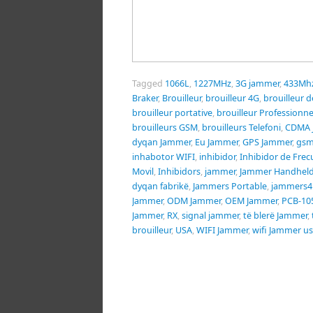
Tagged
1066L
,
1227MHz
,
3G jammer
,
433Mh
Braker
,
Brouilleur
,
brouilleur 4G
,
brouilleur 
brouilleur portative
,
brouilleur Professionne
brouilleurs GSM
,
brouilleurs Telefoni
,
CDMA 
dyqan Jammer
,
Eu Jammer
,
GPS Jammer
,
gsm
inhabotor WIFI
,
inhibidor
,
Inhibidor de Frec
Movil
,
Inhibidors
,
jammer
,
Jammer Handhel
dyqan fabrikë
,
Jammers Portable
,
jammers4
Jammer
,
ODM Jammer
,
OEM Jammer
,
PCB-10
Jammer
,
RX
,
signal jammer
,
të blerë Jammer
,
brouilleur
,
USA
,
WIFI Jammer
,
wifi Jammer u