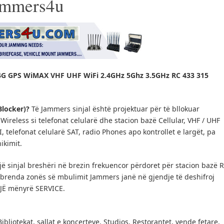
Jammers4u
G GPS WiMAX VHF UHF WiFi 2.4GHz 5Ghz 3.5GHz RC 433 315
Blocker)?
Të Jammers sinjal është projektuar për të bllokuar
ireless si telefonat celularë dhe stacion bazë Cellular, VHF / UHF
IFI, telefonat celularë SAT, radio Phones apo kontrollet e largët, pa
ikimit.
ë sinjal breshëri në brezin frekuencor përdoret për stacion bazë 
e brenda zonës së mbulimit Jammers janë në gjendje të deshifroj
NJË mënyrë SERVICE.
Bibliotekat, sallat e koncerteve, Studios, Restorantet, vende fetare,