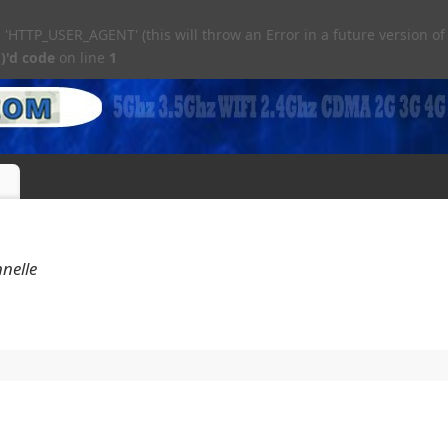
TTP_USER_AGENT' (this will throw an Error in a future version of
)'d code
on line
1
nnelle