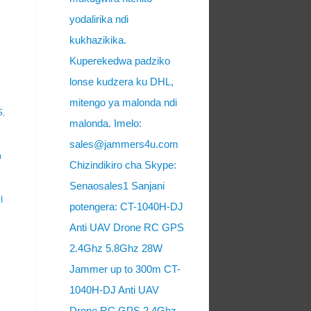
yodalirika ndi
kukhazikika.
Kuperekedwa padziko
lonse kudzera ku DHL,
mitengo ya malonda ndi
S
,
malonda. Imelo:
sales@jammers4u.com
a
Chizindikiro cha Skype:
Senaosales1 Sanjani
l
potengera: CT-1040H-DJ
Anti UAV Drone RC GPS
2.4Ghz 5.8Ghz 28W
Jammer up to 300m CT-
1040H-DJ Anti UAV
Drone RC GPS 2.4Ghz