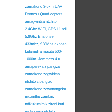
zamakono 3-5km UAV
Drones / Quad-copters
amagwiritsa ntchito
2.4Ghz WIFI, GPS L1 ndi
5.8Ghz Ena onse
433mhz, 928Mhz akhoza
kulamulira maxita 500-
1000m. Jammers 4 u
amapereka zipangizo
zamakono zogwiritsa
ntchito zipangizo
zamakono zowonongeka
muzinthu zambiri,
ndikukutsimikizirani kuti
mukugwira ntchito