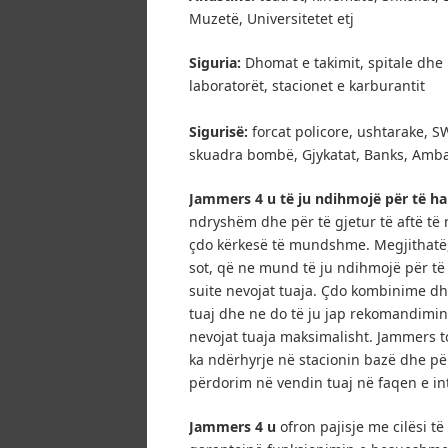
Muzetë, Universitetet etj
Siguria:
Dhomat e takimit, spitale dhe
laboratorët, stacionet e karburantit
Sigurisë:
forcat policore, ushtarake, SW
skuadra bombë, Gjykatat, Banks, Amba
Jammers 4 u të ju ndihmojë për të har
ndryshëm dhe për të gjetur të aftë të 
çdo kërkesë të mundshme.
Megjithatë
sot, që ne mund të ju ndihmojë për t
suite nevojat tuaja.
Çdo kombinime dhe
tuaj dhe ne do të ju jap rekomandimin
nevojat tuaja maksimalisht.
Jammers to
ka ndërhyrje në stacionin bazë dhe për
përdorim në vendin tuaj në faqen e in
Jammers 4 u
ofron pajisje me cilësi t