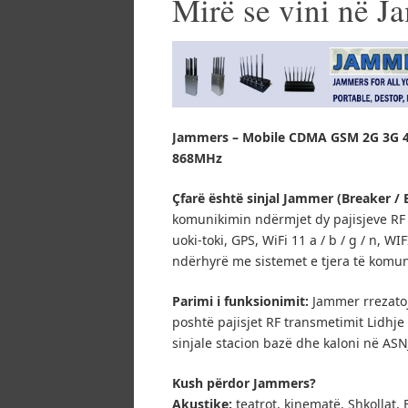
Mirë se vini në 
Jammers – Mobile CDMA GSM 2G 3G 4
868MHz
Çfarë është sinjal Jammer (Breaker / 
komunikimin ndërmjet dy pajisjeve RF W
uoki-toki, GPS, WiFi 11 a / b / g / n, W
ndërhyrë me sistemet e tjera të komun
Parimi i funksionimit:
Jammer rrezatoj
poshtë pajisjet RF transmetimit Lidhj
sinjale stacion bazë dhe kaloni në AS
Kush përdor Jammers?
Akustike:
teatrot, kinematë, Shkollat, 