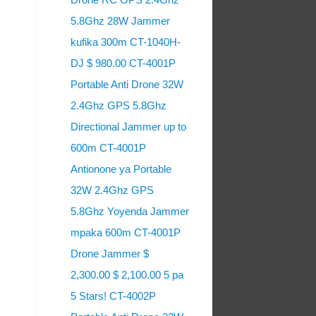
5.8Ghz 28W Jammer
kufika 300m CT-1040H-
DJ $ 980.00 CT-4001P
Portable Anti Drone 32W
2.4Ghz GPS 5.8Ghz
Directional Jammer up to
600m CT-4001P
Antionone ya Portable
32W 2.4Ghz GPS
5.8Ghz Yoyenda Jammer
mpaka 600m CT-4001P
Drone Jammer $
2,300.00 $ 2,100.00 5 pa
5 Stars! CT-4002P