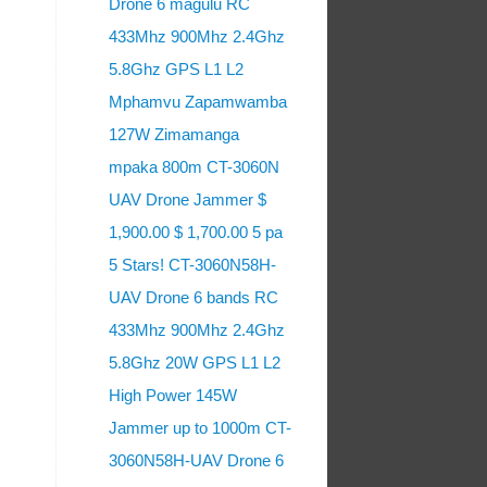
Drone 6 magulu RC
433Mhz 900Mhz 2.4Ghz
5.8Ghz GPS L1 L2
Mphamvu Zapamwamba
127W Zimamanga
mpaka 800m CT-3060N
UAV Drone Jammer $
1,900.00 $ 1,700.00 5 pa
5 Stars! CT-3060N58H-
UAV Drone 6 bands RC
433Mhz 900Mhz 2.4Ghz
5.8Ghz 20W GPS L1 L2
High Power 145W
Jammer up to 1000m CT-
3060N58H-UAV Drone 6