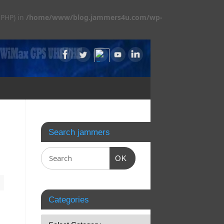
 PHP) in
/home/www/blog.jammers4u.com/wp-
Search jammers
OK
Categories