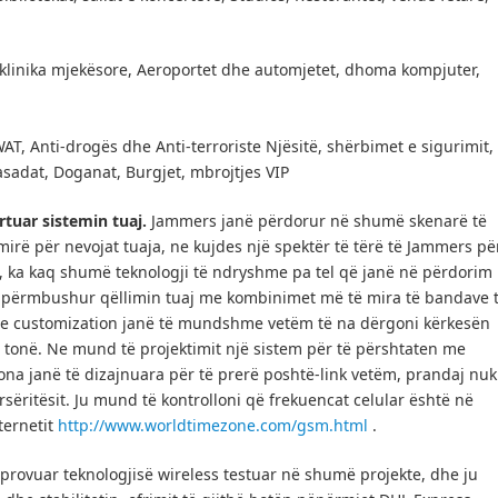
 klinika mjekësore, Aeroportet dhe automjetet, dhoma kompjuter,
AT, Anti-drogës dhe Anti-terroriste Njësitë, shërbimet e sigurimit,
sadat, Doganat, Burgjet, mbrojtjes VIP
tuar sistemin tuaj.
Jammers janë përdorur në shumë skenarë të
mirë për nevojat tuaja, ne kujdes një spektër të tërë të Jammers pë
, ka kaq shumë teknologji të ndryshme pa tel që janë në përdorim
ë përmbushur qëllimin tuaj me kombinimet më të mira të bandave 
 customization janë të mundshme vetëm të na dërgoni kërkesën
 tonë.
Ne mund të projektimit një sistem për të përshtaten me
na janë të dizajnuara për të prerë poshtë-link vetëm, prandaj nuk
sëritësit.
Ju mund të kontrolloni që frekuencat celular është në
ternetit
http://www.worldtimezone.com/gsm.html
.
ë provuar teknologjisë wireless testuar në shumë projekte, dhe ju