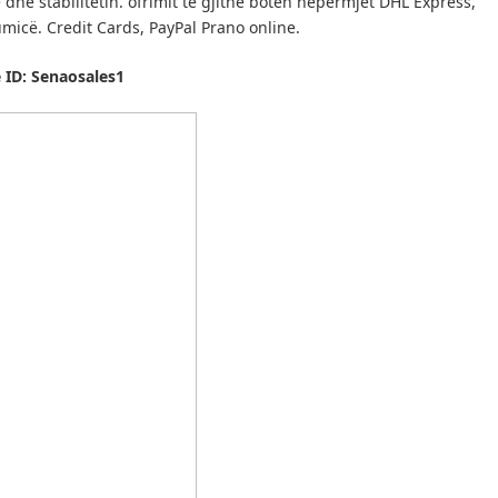
he stabilitetin.
ofrimit të gjithë botën nëpërmjet DHL Express,
umicë.
Credit Cards, PayPal Prano online.
 ID: Senaosales1