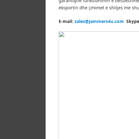
garantojnë funksionimin e besueshme d
eksportin dhe çmimet e shitjes me sh
E-mail:
sales@jammers4u.com
Skype