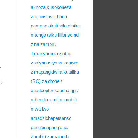
akhoza kusokoneza
zachinsinsi chanu
pamene akukhala otsika
mtengo tsiku lililonse ndi
zina zambiri.
Timanyamula zinthu
zosiyanasiyana zomwe
r
zimapangidwira kutalika
(RC) za drone /
të
quadcopter kapena gps
mbendera ndipo ambiri
mwa iwo
amadzichepetsanso
pang’onopang’ono.
Zambiri zamalonda