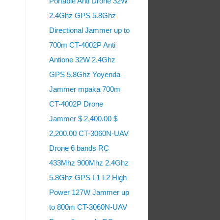
Portable Anti Drone 32W
2.4Ghz GPS 5.8Ghz
Directional Jammer up to
700m CT-4002P Anti
Antione 32W 2.4Ghz
GPS 5.8Ghz Yoyenda
Jammer mpaka 700m
CT-4002P Drone
Jammer $ 2,400.00 $
2,200.00 CT-3060N-UAV
Drone 6 bands RC
433Mhz 900Mhz 2.4Ghz
5.8Ghz GPS L1 L2 High
Power 127W Jammer up
to 800m CT-3060N-UAV