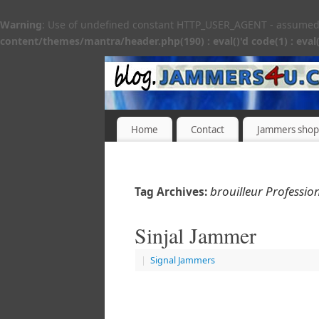
Warning
: Use of undefined constant HTTP_USER_AGENT - assumed 'H
content/themes/mantra/header.php(190) : eval()'d code(1) : eval(
Home
Contact
Jammers shop
brouilleur Professio
Tag Archives:
Sinjal Jammer
|
Signal Jammers