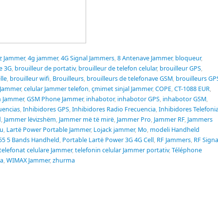
z Jammer
,
4g jammer
,
4G Signal Jammers
,
8 Antenave Jammer
,
bloqueur
,
de 3G
,
brouilleur de portativ
,
brouilleur de telefon celular
,
brouilleur GPS
,
lle
,
brouilleur wifi
,
Brouilleurs
,
brouilleurs de telefonave GSM
,
brouilleurs GP
Jammer
,
celular Jammer telefon
,
çmimet sinjal Jammer
,
COPE
,
CT-1088 EUR
,
 Jammer
,
GSM Phone Jammer
,
inhabotor
,
inhabotor GPS
,
inhabotor GSM
,
uencias
,
Inhibidores GPS
,
Inhibidores Radio Frecuencia
,
Inhibidores Telefoni
d
,
Jammer lëvizshëm
,
Jammer më të mirë
,
Jammer Pro
,
Jammer RF
,
Jammers
u
,
Lartë Power Portable Jammer
,
Lojack jammer
,
Mo
,
modeli Handheld
55 5 Bands Handheld
,
Portable Lartë Power 3G 4G Cell
,
RF Jammers
,
RF Signa
telefonat celulare Jammer
,
telefonin celular Jammer portativ
,
Téléphone
sa
,
WIMAX Jammer
,
zhurma