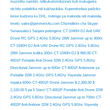
muzinthu zambiri, ndikukutsimikizirani kuti mukugwira
ntchito yodalirika ndi kukhazikika. Kuperekedwa padziko
lonse kudzera ku DHL, mitengo ya malonda ndi malonda.
Imelo: sales@jammers4u.com Chizindikiro cha Skype:
Senaosales1 Sanjani potengera: CT-1040H-DJ Anti UAV
Drone RC GPS 2.4Ghz 5.8Ghz 28W Jammer up to 300m
CT-1040H-DJ Anti UAV Drone RC GPS 2.4Ghz 5.8Ghz
28W Jammer kufika 300m CT-1040H-DJ $ 980.00 CT-
4001P Portable Anti Drone 32W 2.4Ghz GPS 5.8Ghz
Directional Jammer up to 600m CT-4001P Antionone ya
Portable 32W 2.4Ghz GPS 5.8Ghz Yoyenda Jammer
mpaka 600m CT-4001P Drone Jammer $ 2,300.00 $
2,100.00 5 pa 5 Stars! CT-4002P Portable Anti Drone 32W
2.4Ghz GPS 5.8Ghz Directional Jammer up to 700m CT-
4002P Anti Antione 32W 2.4Ghz GPS 5.8Ghz Yoyenda