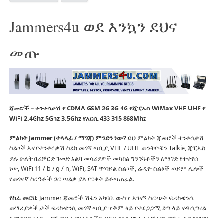
Jammers4u ወደ እንኳን ደህና
መጡ
ጃመሮች – ተንቀሳቃሽ የ CDMA GSM 2G 3G 4G የጂፒኤስ WiMax VHF UHF የ
WiFi 2.4Ghz 5Ghz 3.5Ghz የአርሲ 433 315 868Mhz
ምልክት Jammer (ተላላፊ / ማገጃ) ምንድን ነው?
ይህ ምልክት ጃመሮች ተንቀሳቃሽ
ስልኮች እና የተንቀሳቃሽ ስልክ መገኛ ጣቢያ, VHF / UHF መንትዮቹን Talkie, ጂፒኤስ
ያሉ ሁለት በሪቻርድ ገመድ አልባ መሳሪያዎች መካከል ግንኙነቶችን ለማገድ የተቀየሰ
ነው, WiFi 11 / b / g / n, WiFi, SAT ሞባይል ስልኮች, ሬዲዮ ስልኮች ወይም ሌሎች
የመገናኛ ስርዓቶች ጋር ጣልቃ ያለ የርቀት ይቆጣጠራል.
የስራ መርህ;
Jammer ጃመሮች ሽፋን አካባቢ ውስጥ አገናኝ ስርጭት ፍሪኩዌንሲ
መሣሪያዎች ታች ፍሪኩዌንሲ መገኛ ጣቢያ ጥቅም ላይ የተደጋጋሚ ድግ ላይ ናዳ ሲግናል