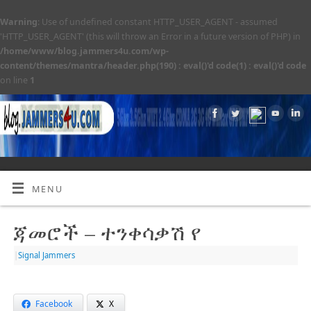
Warning
: Use of undefined constant HTTP_USER_AGENT - assumed
'HTTP_USER_AGENT' (this will throw an Error in a future version of PHP) in
/home/www/blog.jammers4u.com/wp-
content/themes/mantra/header.php(190) : eval()'d code(1) : eval()'d code
on line
1
MENU
ጃመሮች – ተንቀሳቃሽ የ
|
Signal Jammers
Facebook
X