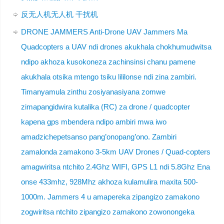
反无人机无人机 干扰机
DRONE JAMMERS Anti-Drone UAV Jammers Ma
Quadcopters a UAV ndi drones akukhala chokhumudwitsa
ndipo akhoza kusokoneza zachinsinsi chanu pamene
akukhala otsika mtengo tsiku lililonse ndi zina zambiri.
Timanyamula zinthu zosiyanasiyana zomwe
zimapangidwira kutalika (RC) za drone / quadcopter
kapena gps mbendera ndipo ambiri mwa iwo
amadzichepetsanso pang’onopang’ono. Zambiri
zamalonda zamakono 3-5km UAV Drones / Quad-copters
amagwiritsa ntchito 2.4Ghz WIFI, GPS L1 ndi 5.8Ghz Ena
onse 433mhz, 928Mhz akhoza kulamulira maxita 500-
1000m. Jammers 4 u amapereka zipangizo zamakono
zogwiritsa ntchito zipangizo zamakono zowonongeka