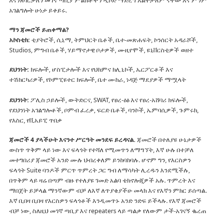
እናንጸባርቃለን መገኛ ጣቢያ ምልክቶችን ዲኮድ ማድረግ አልተቻለም ናቸው እና ምንም
አገልግሎት ሁነታ ይቀይሩ.
ማን ጃመሮች ይጠቀማል?
አኮስቲክ:
ቲያትሮች, ሲኒማ, ትምህርት ቤቶች, ቤተ-መጽሐፍት, ኮንሰርት አዳራሾች,
Studios, ምግብ ቤቶች, ሃይማኖታዊ ቦታዎች, ሙዚየሞች, ዩኒቨርስቲዎች ወዘተ
ደህንነት:
ክፍሎች, ሆስፒታሎች እና የህክምና ክሊኒኮች, ኤርፖርቶች እና
ተሽከርካሪዎች, የኮምፒዩተር ክፍሎች, ቤተ ሙከራ, ነዳጅ ማደያዎች ማሟላት
ደህንነት:
ፖሊስ ኃይሎች, ውትድርና, SWAT, የፀረ-ዕፅ እና የፀረ-አሸባሪ ክፍሎች,
የደህንነት አገልግሎቶች, ቦምብ ፈረቃ, ፍርድ ቤቶች, ባንኮች, ኤምባሲዎች, ጉምሩክ,
የእስር, የቪአይፒ ጥበቃ
ጃመሮች 4 ያላችሁት እናንተ ሥርዓት መንደፍ ይረዳናል.
ጃመሮች በተለያዩ ሁኔታዎች
ውስጥ ጥቅም ላይ ነው እና ፍላጎት የተሻለ የሚመጥን ለማግኘት, እኛ ሁሉ በተቻለ
መተግበሪያ ጃመሮች አንድ ሙሉ ህብረቀለም ይንከባከባሉ.
ሆኖም ግን, የእርስዎን
ፍላጎት Suite ባንዶች ምርጥ ጥምረት ጋር ግብ ለማሳካት ሊረዱን እንደሚችሉ,
በጥቅም ላይ ዛሬ በጣም ብዙ የተለያዩ ገመድ አልባ ቴክኖሎጂዎች አሉ.
ጥምረት እና
ማበጀት ይቻላል ማንኛውም ብቻ ለእኛ ለጥያቄያችሁ መላክ እና የእኛን ምክር ይሰጣል.
እኛ ቢበዛ ቢበዛ የእርስዎን ፍላጎቶች እንዲመጥኑ አንድ ንድፍ ይችላሉ.
የእኛ ጃመሮች
ብቻ ነው, ስለዚህ መገኛ ጣቢያ እና repeaters ላይ ጣልቃ የለውም ታች-አገናኝ ቈረጠ