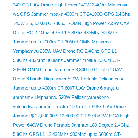
24100G UAV Drone High Power 140W 2.4Ghz Mlanduwu
wa GPS Jammer mpaka 4000m CT-24100G GPS 2.4Ghz
140W $ 5,800.00 CT-3050H-OMN High Power 235W UAV
Drone RC 2.4Ghz GPS L1 5.8Ghz 433Mhz 900Mhz
Jammer up to 2000m CT-3050H-OMN Mphamvu
Yamphamvu 235W UAV Drone RC 2.4Ghz GPS L1
5.8Ghz 433Mhz 900Mhz Jammer mpaka 2000m CT-
3050H-OMN Drone Jammer $ 8,800.00 CT-6067-UAV
Drone 6 bands High power 520W Portable Pelican case
Jammer up to 4000m CT-6067-UAV Drone 6 magulu
amphamvu Mphamvu 520W Pelican yamakono
yotchedwa Jammer mpaka 4000m CT-6067-UAV Drone
Jammer $ 12,800.00 $ 12,400.00 CT-8078ATW-HGA High
Power 640W Drone Portable Jammer 180 Degree 2.4Ghz
5.8Ghz GPS L1 L2 433Mhz 900Mhz up to 6000m CT-