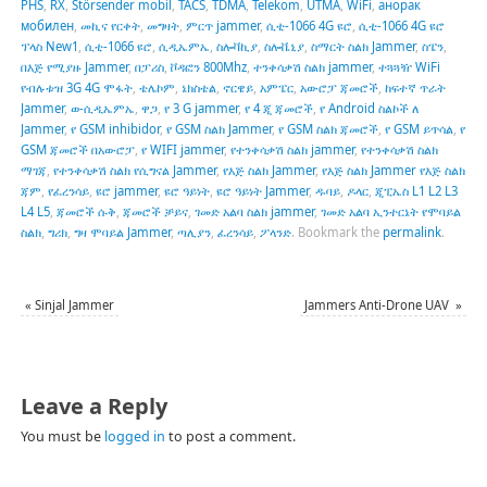
PHS
,
RX
,
Störsender mobil
,
TACS
,
TDMA
,
Telekom
,
UTMA
,
WiFi
,
анорак
мобилен
,
መኪና የርቀት
,
መግዛት
,
ምርጥ jammer
,
ሲቲ-1066 4G ዩሮ
,
ሲቲ-1066 4G ዩሮ
ፕላስ New1
,
ሲቲ-1066 ዩሮ
,
ሲዲኤምኤ
,
ስሎቫኪያ
,
ስሎቬኒያ
,
ስማርት ስልክ Jammer
,
ስፔን
,
በእጅ የሚያዙ Jammer
,
በፓሪስ
,
ቮዳፎን 800Mhz
,
ተንቀሳቃሽ ስልክ jammer
,
ተጓጓዥ WiFi
የብሉቱዝ 3G 4G ሞፋት
,
ቴሌኮም
,
ኔክስቴል
,
ኖርዌይ
,
አምፔር
,
አውሮፓ ጃመሮች
,
ከፍተኛ ጥራት
Jammer
,
ወ-ሲዲኤምኤ
,
ዋጋ
,
የ 3 G jammer
,
የ 4 ጂ ጃመሮች
,
የ Android ስልኮች ለ
Jammer
,
የ GSM inhibidor
,
የ GSM ስልክ Jammer
,
የ GSM ስልክ ጃመሮች
,
የ GSM ይጥሳል
,
የ
GSM ጃመሮች በአውሮፓ
,
የ WIFI jammer
,
የተንቀሳቃሽ ስልክ jammer
,
የተንቀሳቃሽ ስልክ
ማገጃ
,
የተንቀሳቃሽ ስልክ የሲግናል Jammer
,
የእጅ ስልክ Jammer
,
የእጅ ስልክ Jammer የእጅ ስልክ
ጃም
,
የፈረንሳይ
,
ዩሮ jammer
,
ዩሮ ዓይነት
,
ዩሮ ዓይነት Jammer
,
ዱባይ
,
ዶላር
,
ጂፒኤስ L1 L2 L3
L4 L5
,
ጃመሮች ሱቅ
,
ጃመሮች ቻይና
,
ገመድ አልባ ስልክ jammer
,
ገመድ አልባ ኢንተርኔት የሞባይል
ስልክ
,
ግሪክ
,
ግዛ ሞባይል Jammer
,
ጣሊያን
,
ፈረንሳይ
,
ፖላንድ
.
Bookmark the
permalink
.
«
Sinjal Jammer
Jammers Anti-Drone UAV
»
Leave a Reply
You must be
logged in
to post a comment.