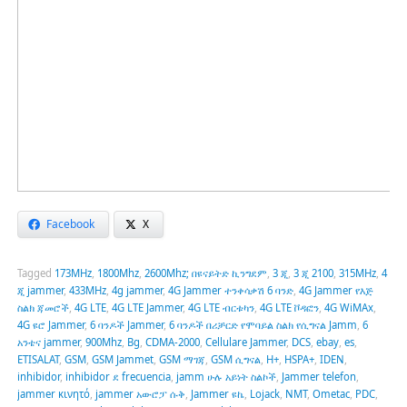
Facebook
X
Tagged
173MHz
,
1800Mhz
,
2600Mhz; በዩናይትድ ኪንግደም
,
3 ጂ
,
3 ጂ 2100
,
315MHz
,
4
ጂ jammer
,
433MHz
,
4g jammer
,
4G Jammer ተንቀሳቃሽ 6 ባንድ
,
4G Jammer የእጅ
ስልክ ጃመሮች
,
4G LTE
,
4G LTE Jammer
,
4G LTE ብርቱካን
,
4G LTE ቮዳፎን
,
4G WiMAx
,
4G ዩሮ Jammer
,
6 ባንዶች Jammer
,
6 ባንዶች በሪቻርድ የሞባይል ስልክ የሲግናል Jamm
,
6
አንቴና jammer
,
900Mhz
,
Bg
,
CDMA-2000
,
Cellulare Jammer
,
DCS
,
ebay
,
es
,
ETISALAT
,
GSM
,
GSM Jammet
,
GSM ማገጃ
,
GSM ሲግናል
,
H+
,
HSPA+
,
IDEN
,
inhibidor
,
inhibidor ደ frecuencia
,
jamm ሁሉ አይነት ስልኮች
,
Jammer telefon
,
jammer κινητό
,
jammer አውሮፓ ሱቅ
,
Jammer ዩኬ
,
Lojack
,
NMT
,
Ometac
,
PDC
,