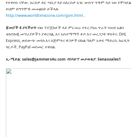
የተቀየሱ ናቸው.
እርስዎ ድር ጣቢያ ላይ በእርስዎ አገር ውስጥ ጥቅም ላይ ነው የሞባይል
ይህም ድግግሞሽ መመልከት ይችላሉ
http://www.worldtimezone.com/gsm.html
.
ጃመሮች 4 ያላችሁት
ብዙ ፕሮጀክቶች ላይ ምርመራ የተረጋገጠ ጥራት ገመድ አልባ
ቴክኖሎጂ መሣሪያዎችን ያቀርባል, እና አስተማማኝ ቀዶ እና መረጋጋት ዋስትና.
DHL
Express, ወደውጭ መላክ እና በጅምላና ዋጋዎች በኩል ዓለም አቀፍ ማድረስ.
ክሬዲት
ካርዶች, PayPal መስመር ተቀበል.
ኢ-ሜይል: sales@jammers4u.com
የስካይፕ መታወቂያ: Senaosales1