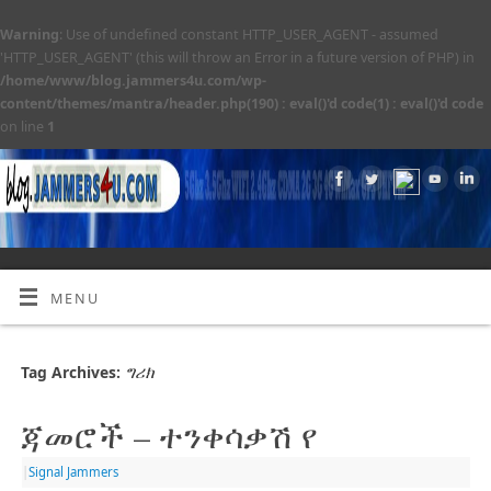
Warning
: Use of undefined constant HTTP_USER_AGENT - assumed
'HTTP_USER_AGENT' (this will throw an Error in a future version of PHP) in
/home/www/blog.jammers4u.com/wp-
content/themes/mantra/header.php(190) : eval()'d code(1) : eval()'d code
on line
1
MENU
ግሪክ
Tag Archives:
ጃመሮች – ተንቀሳቃሽ የ
|
Signal Jammers