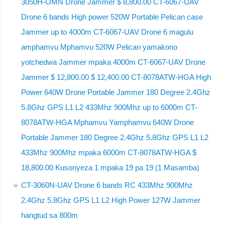
3050H-OMN Drone Jammer $ 8,800.00 CT-6067-UAV
Drone 6 bands High power 520W Portable Pelican case
Jammer up to 4000m CT-6067-UAV Drone 6 magulu
amphamvu Mphamvu 520W Pelican yamakono
yotchedwa Jammer mpaka 4000m CT-6067-UAV Drone
Jammer $ 12,800.00 $ 12,400.00 CT-8078ATW-HGA High
Power 640W Drone Portable Jammer 180 Degree 2.4Ghz
5.8Ghz GPS L1 L2 433Mhz 900Mhz up to 6000m CT-
8078ATW-HGA Mphamvu Yamphamvu 640W Drone
Portable Jammer 180 Degree 2.4Ghz 5.8Ghz GPS L1 L2
433Mhz 900Mhz mpaka 6000m CT-8078ATW-HGA $
18,800.00 Kusonyeza 1 mpaka 19 pa 19 (1 Masamba)
CT-3060N-UAV Drone 6 bands RC 433Mhz 900Mhz
2.4Ghz 5.8Ghz GPS L1 L2 High Power 127W Jammer
hangtud sa 800m