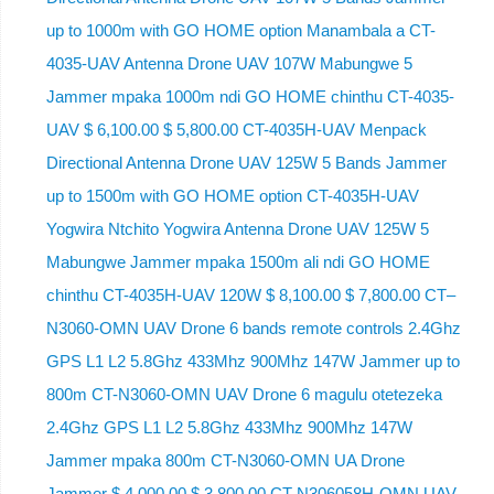
up to 1000m with GO HOME option Manambala a CT-
4035-UAV Antenna Drone UAV 107W Mabungwe 5
Jammer mpaka 1000m ndi GO HOME chinthu CT-4035-
UAV $ 6,100.00 $ 5,800.00 CT-4035H-UAV Menpack
Directional Antenna Drone UAV 125W 5 Bands Jammer
up to 1500m with GO HOME option CT-4035H-UAV
Yogwira Ntchito Yogwira Antenna Drone UAV 125W 5
Mabungwe Jammer mpaka 1500m ali ndi GO HOME
chinthu CT-4035H-UAV 120W $ 8,100.00 $ 7,800.00 CT–
N3060-OMN UAV Drone 6 bands remote controls 2.4Ghz
GPS L1 L2 5.8Ghz 433Mhz 900Mhz 147W Jammer up to
800m CT-N3060-OMN UAV Drone 6 magulu otetezeka
2.4Ghz GPS L1 L2 5.8Ghz 433Mhz 900Mhz 147W
Jammer mpaka 800m CT-N3060-OMN UA Drone
Jammer $ 4,000.00 $ 3,800.00 CT-N306058H-OMN UAV