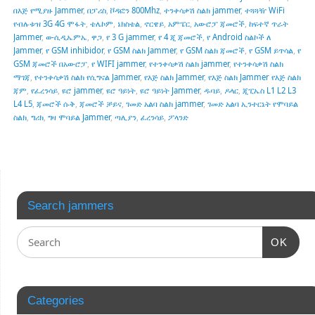
በእጅ የሚያዙ Jammer
,
በፓሪስ
,
ቮዳፎን 800Mhz
,
ተንቀሳቃሽ ስልክ jammer
,
ተጓጓዥ WiFi
የብሉቱዝ 3G 4G ሞፋት
,
ቴሌኮም
,
ኔክስቴል
,
ኖርዌይ
,
አምፔር
,
አውሮፓ ጃመሮች
,
ከፍተኛ ጥራት
Jammer
,
ወ-ሲዲኤምኤ
,
ዋጋ
,
የ 3 G jammer
,
የ 4 ጂ ጃመሮች
,
የ Android ስልኮች ለ
Jammer
,
የ GSM inhibidor
,
የ GSM ስልክ Jammer
,
የ GSM ስልክ ጃመሮች
,
የ GSM ይጥሳል
,
የ
GSM ጃመሮች በአውሮፓ
,
የ WIFI jammer
,
የተንቀሳቃሽ ስልክ jammer
,
የተንቀሳቃሽ ስልክ
ማገጃ
,
የተንቀሳቃሽ ስልክ የሲግናል Jammer
,
የእጅ ስልክ Jammer
,
የእጅ ስልክ Jammer የእጅ ስልክ
ጃም
,
የፈረንሳይ
,
ዩሮ jammer
,
ዩሮ ዓይነት
,
ዩሮ ዓይነት Jammer
,
ዱባይ
,
ዶላር
,
ጂፒኤስ L1 L2 L3
L4 L5
,
ጃመሮች ሱቅ
,
ጃመሮች ቻይና
,
ገመድ አልባ ስልክ jammer
,
ገመድ አልባ ኢንተርኔት የሞባይል
ስልክ
,
ግሪክ
,
ግዛ ሞባይል Jammer
,
ጣሊያን
,
ፈረንሳይ
,
ፖላንድ
Search jammers
OK
Categories