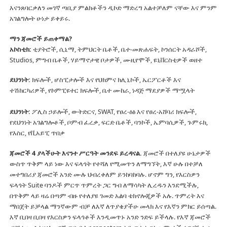
እናንጸባርቃለን መገኛ ጣቢያ ምልክቶችን ዲኮድ ማድረግ አልተቻለም ናቸው እና ምንም
አገልግሎት ሁነታ ይቀይሩ.
ማን ጃመሮች ይጠቀማል?
አኮስቲክ:
ቲያትሮች, ሲኒማ, ትምህርት ቤቶች, ቤተ-መጽሐፍት, ኮንሰርት አዳራሾች,
Studios, ምግብ ቤቶች, ሃይማኖታዊ ቦታዎች, ሙዚየሞች, ዩኒቨርስቲዎች ወዘተ
ደህንነት:
ክፍሎች, ሆስፒታሎች እና የህክምና ክሊኒኮች, ኤርፖርቶች እና
ተሽከርካሪዎች, የኮምፒዩተር ክፍሎች, ቤተ ሙከራ, ነዳጅ ማደያዎች ማሟላት
ደህንነት:
ፖሊስ ኃይሎች, ውትድርና, SWAT, የፀረ-ዕፅ እና የፀረ-አሸባሪ ክፍሎች,
የደህንነት አገልግሎቶች, ቦምብ ፈረቃ, ፍርድ ቤቶች, ባንኮች, ኤምባሲዎች, ጉምሩክ,
የእስር, የቪአይፒ ጥበቃ
ጃመሮች 4 ያላችሁት እናንተ ሥርዓት መንደፍ ይረዳናል.
ጃመሮች በተለያዩ ሁኔታዎች
ውስጥ ጥቅም ላይ ነው እና ፍላጎት የተሻለ የሚመጥን ለማግኘት, እኛ ሁሉ በተቻለ
መተግበሪያ ጃመሮች አንድ ሙሉ ህብረቀለም ይንከባከባሉ.
ሆኖም ግን, የእርስዎን
ፍላጎት Suite ባንዶች ምርጥ ጥምረት ጋር ግብ ለማሳካት ሊረዱን እንደሚችሉ,
በጥቅም ላይ ዛሬ በጣም ብዙ የተለያዩ ገመድ አልባ ቴክኖሎጂዎች አሉ.
ጥምረት እና
ማበጀት ይቻላል ማንኛውም ብቻ ለእኛ ለጥያቄያችሁ መላክ እና የእኛን ምክር ይሰጣል.
እኛ ቢበዛ ቢበዛ የእርስዎን ፍላጎቶች እንዲመጥኑ አንድ ንድፍ ይችላሉ.
የእኛ ጃመሮች