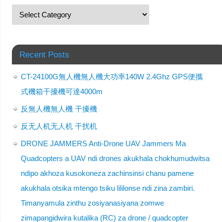
Recent Posts
CT-24100G無人機無人機大功率140W 2.4Ghz GPS便攜
式機箱干擾機可達4000m
反無人機無人機 干擾機
反无人机无人机 干扰机
DRONE JAMMERS Anti-Drone UAV Jammers Ma
Quadcopters a UAV ndi drones akukhala chokhumudwitsa
ndipo akhoza kusokoneza zachinsinsi chanu pamene
akukhala otsika mtengo tsiku lililonse ndi zina zambiri.
Timanyamula zinthu zosiyanasiyana zomwe
zimapangidwira kutalika (RC) za drone / quadcopter