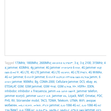
Tagged
173MHz
,
1800Mhz
,
2600Mhz; በዩናይትድ ኪንግደም
,
3 ጂ
,
3 ጂ 2100
,
315MHz
,
4
ጂ jammer
,
433MHz
,
4g jammer
,
4G Jammer ተንቀሳቃሽ 6 ባንድ
,
4G Jammer የእጅ
ስልክ ጃመሮች
,
4G LTE
,
4G LTE Jammer
,
4G LTE ብርቱካን
,
4G LTE ቮዳፎን
,
4G WiMAx
,
4G ዩሮ Jammer
,
6 ባንዶች Jammer
,
6 ባንዶች በሪቻርድ የሞባይል ስልክ የሲግናል Jamm
,
6
አንቴና jammer
,
900Mhz
,
Bg
,
CDMA-2000
,
Cellulare Jammer
,
DCS
,
ebay
,
es
,
ETISALAT
,
GSM
,
GSM Jammet
,
GSM ማገጃ
,
GSM ሲግናል
,
H+
,
HSPA+
,
IDEN
,
inhibidor
,
inhibidor ደ frecuencia
,
jamm ሁሉ አይነት ስልኮች
,
Jammer telefon
,
jammer κινητό
,
jammer አውሮፓ ሱቅ
,
Jammer ዩኬ
,
Lojack
,
NMT
,
Ometac
,
PDC
,
PHS
,
RX
,
Störsender mobil
,
TACS
,
TDMA
,
Telekom
,
UTMA
,
WiFi
,
анорак
мобилен
,
መኪና የርቀት
,
መግዛት
,
ምርጥ jammer
,
ሲቲ-1066 4G ዩሮ
,
ሲቲ-1066 4G ዩሮ
ፕላስ New1
,
ሲቲ-1066 ዩሮ
,
ሲዲኤምኤ
,
ስሎቫኪያ
,
ስሎቬኒያ
,
ስማርት ስልክ Jammer
,
ስፔን
,