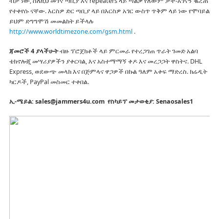
ብቻ ነው, ስለዚህ መገኛ ጣቢያ እና repeaters ላይ ጣልቃ የለውም ታች-አገናኝ ቈረጠ
የተቀየሱ ናቸው.
እርስዎ ድር ጣቢያ ላይ በእርስዎ አገር ውስጥ ጥቅም ላይ ነው የሞባይል
ይህም ድግግሞሽ መመልከት ይችላሉ
http://www.worldtimezone.com/gsm.html
.
ጃመሮች 4 ያላችሁት
ብዙ ፕሮጀክቶች ላይ ምርመራ የተረጋገጠ ጥራት ገመድ አልባ
ቴክኖሎጂ መሣሪያዎችን ያቀርባል, እና አስተማማኝ ቀዶ እና መረጋጋት ዋስትና.
DHL
Express, ወደውጭ መላክ እና በጅምላና ዋጋዎች በኩል ዓለም አቀፍ ማድረስ.
ክሬዲት
ካርዶች, PayPal መስመር ተቀበል.
ኢ-ሜይል: sales@jammers4u.com
የስካይፕ መታወቂያ: Senaosales1