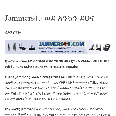
Jammers4u ወደ እንኳን ደህና
መጡ
ጃመሮች – ተንቀሳቃሽ የ CDMA GSM 2G 3G 4G የጂፒኤስ WiMax VHF UHF የ
WiFi 2.4Ghz 5Ghz 3.5Ghz የአርሲ 433 315 868Mhz
ምልክት Jammer (ተላላፊ / ማገጃ) ምንድን ነው?
ይህ ምልክት ጃመሮች ተንቀሳቃሽ
ስልኮች እና የተንቀሳቃሽ ስልክ መገኛ ጣቢያ, VHF / UHF መንትዮቹን Talkie, ጂፒኤስ
ያሉ ሁለት በሪቻርድ ገመድ አልባ መሳሪያዎች መካከል ግንኙነቶችን ለማገድ የተቀየሰ
ነው, WiFi 11 / b / g / n, WiFi, SAT ሞባይል ስልኮች, ሬዲዮ ስልኮች ወይም ሌሎች
የመገናኛ ስርዓቶች ጋር ጣልቃ ያለ የርቀት ይቆጣጠራል.
የስራ መርህ;
Jammer ጃመሮች ሽፋን አካባቢ ውስጥ አገናኝ ስርጭት ፍሪኩዌንሲ
መሣሪያዎች ታች ፍሪኩዌንሲ መገኛ ጣቢያ ጥቅም ላይ የተደጋጋሚ ድግ ላይ ናዳ ሲግናል