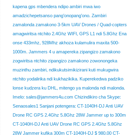
kapena gps mbendera ndipo ambiri mwa iwo
amadzichepetsanso pang’onopang’ono. Zambiri
zamalonda zamakono 3-5km UAV Drones / Quad-copters
amagwiritsa ntchito 2.4Ghz WIFI, GPS L1 ndi 5.8Ghz Ena
onse 433mhz, 928Mhz akhoza kulamulira maxita 500-
1000m. Jammers 4 u amapereka zipangizo zamakono
zogwiritsa ntchito zipangizo zamakono zowonongeka
muzinthu zambiri, ndikukutsimikizirani kuti mukugwira
ntchito yodalirika ndi kukhazikika. Kuperekedwa padziko
lonse kudzera ku DHL, mitengo ya malonda ndi malonda.
Imelo: sales@jammers4u.com Chizindikiro cha Skype:
Senaosales1 Sanjani potengera: CT-1040H-DJ Anti UAV
Drone RC GPS 2.4Ghz 5.8Ghz 28W Jammer up to 300m
CT-1040H-DJ Anti UAV Drone RC GPS 2.4Ghz 5.8Ghz
28W Jammer kufika 300m CT-1040H-DJ $ 980.00 CT-